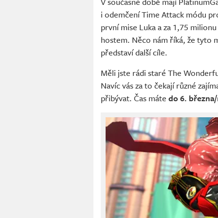
V současné době mají PlatinumGa
i odemčení Time Attack módu pro
první mise Luka a za 1,75 milion
hostem. Něco nám říká, že tyto
představí další cíle.
Měli jste rádi staré The Wonderf
Navíc vás za to čekají různé zají
přibývat. Čas máte
do 6. března