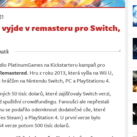
:21
 vyjde v remasteru pro Switch,
natík
tudio PlatinumGames na Kickstarteru kampaň pro
 Remastered
. Hru z roku 2013, která vyšla na Wii U,
ut hráčům na Nintendu Switch, PC a PlayStationu 4.
ých 50 tisíc dolarů, které zajišťovaly Switch verzi,
d spuštění crowdfundingu. Fanoušci ale nepřestali
jmu se podařilo odemknout dodatečné cíle, které
řes Steam) a PlayStation 4. U první verze bylo
S4 verze potom 500 tisíc dolarů.