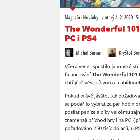
Magazín
·
Novinky
·
v úterý
4. 2. 2020 15
The Wonderful 101
PC i PS4
Michal Burian
Kryštof Ber
Včera večer spustilo japonské s
financování
The Wonderful 101
chtějí přivést k životu a nabídno
Pokud právě jásáte, tak požadovan
se podařilo vybrat za pár hodin o
posílat peníze a díky velkému zá
znamenají příchod hry i na PC (p
požadováno 250 tisíc dolarů, u P