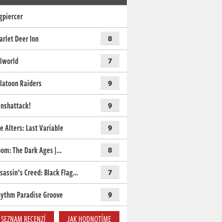
gpiercer
arlet Deer Inn
8
lworld
7
latoon Raiders
9
nshattack!
9
e Alters: Last Variable
9
om: The Dark Ages |…
8
sassin’s Creed: Black Flag…
7
ythm Paradise Groove
9
SEZNAM RECENZÍ
JAK HODNOTÍME