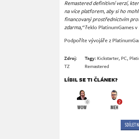
Remastered definitivní verzí, kte
na více platforem, aby si ho mohl
financovaný prostřednictvím pro
zdarma,“
řeklo PlatinumGames v 
Podpoříte vývojáře z PlatinumGa
Zdroj:
Tagy:
Kickstarter
,
PC
,
Pla
TZ
Remastered
LÍBIL SE TI ČLÁNEK?
0
2
WOW
MEH
SDÍLET 