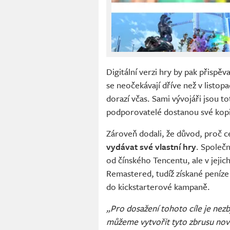
Digitální verzi hry by pak přispěva
se neočekávají dříve než v listop
dorazí včas. Sami vývojáři jsou t
podporovatelé dostanou své kopi
Zároveň dodali, že důvod, proč c
vydávat své vlastní hry
. Společn
od čínského Tencentu, ale v jeji
Remastered, tudíž získané peníze 
do kickstarterové kampaně.
„Pro dosažení tohoto cíle je nez
můžeme vytvořit tyto zbrusu nov