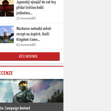
Japonský vývojář do své hry
přidal češtinu kvůli
jedinému…
22 komentářů
Warhorse nehodlá měnit
recept na úspěch. Další
Kingdom Come…
62 komentářů
VÍCE NOVINEK
ECENZE
lo: Campaign Evolved