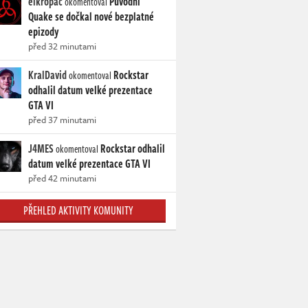
elkropac
Původní
okomentoval
Quake se dočkal nové bezplatné
epizody
před 32 minutami
KralDavid
Rockstar
okomentoval
odhalil datum velké prezentace
GTA VI
před 37 minutami
J4MES
Rockstar odhalil
okomentoval
datum velké prezentace GTA VI
před 42 minutami
PŘEHLED AKTIVITY KOMUNITY