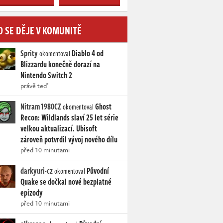
O SE DĚJE V KOMUNITĚ
Sprity
Diablo 4 od
okomentoval
Blizzardu konečně dorazí na
Nintendo Switch 2
právě teď
Nitram1980CZ
Ghost
okomentoval
Recon: Wildlands slaví 25 let série
velkou aktualizací. Ubisoft
zároveň potvrdil vývoj nového dílu
před 10 minutami
darkyuri-cz
Původní
okomentoval
Quake se dočkal nové bezplatné
epizody
před 10 minutami