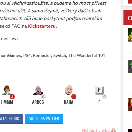
rou si všichni zasloužíte, a budeme ho moct přivést
i všichni užít. A samozřejmě, veškerý další obsah
C
tahovacích cílů bude poskytnut podporovatelům
sekci FAQ na
Kickstarteru
.
mes i vy?
tinumGames
,
PS4
,
Remaster
,
Switch
,
The Wonderful 101
4
0
1
0
HMMM
ARRGG
HAHA
F
NA FACEBOOK
SDÍLET NA TWITTER
Nahlásit chybu