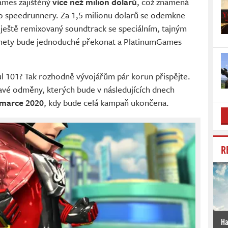
mes zajištěný
více než milion dolarů
, což znamená
 speedrunnery. Za 1,5 milionu dolarů se odemkne
u ještě remixovaný soundtrack se speciálním, tajným
 mety bude jednoduché překonat a PlatinumGames
ul 101? Tak rozhodně vývojářům pár korun přispějte.
mavé odměny, kterých bude v následujících dnech
/marce 2020
, kdy bude celá kampaň ukončena.
R
Ha