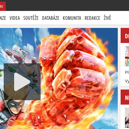
RE
NZE
VIDEA
SOUTĚŽE
DATABÁZE
KOMUNITA
REDAKCE
ŽIVĚ
D
P
Vy
N