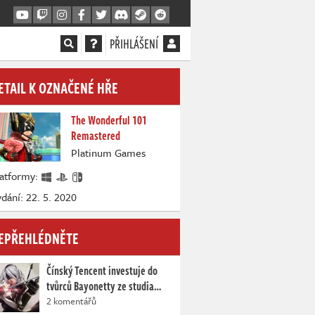
PŘIHLÁŠENÍ
ETAIL K OZNAČENÉ HŘE
The Wonderful 101
Remastered
Platinum Games
latformy:
dání: 22. 5. 2020
EPŘEHLÉDNĚTE
Čínský Tencent investuje do
tvůrců Bayonetty ze studia…
2 komentářů