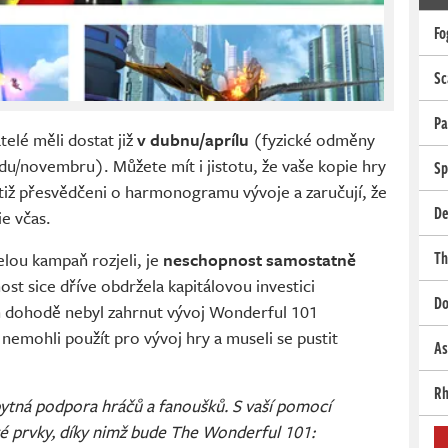
Fo
Sc
Pa
telé měli dostat již
v dubnu/aprílu
(fyzické odměny
adu/novembru). Můžete mít i jistotu, že vaše kopie hry
Sp
otiž přesvědčeni o harmonogramu vývoje a zaručují, že
De
e včas.
Th
elou kampaň rozjeli, je
neschopnost samostatně
ost sice dříve obdržela kapitálovou investici
Do
ch dohodě nebyl zahrnut vývoj Wonderful 101
nemohli použít pro vývoj hry a museli se pustit
As
Rh
bytná podpora hráčů a fanoušků. S vaší pomocí
é prvky, díky nimž bude The Wonderful 101: