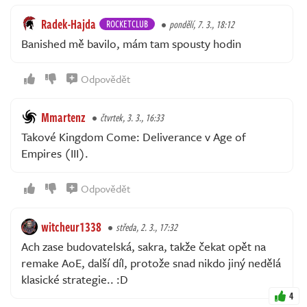
Radek-Hajda
ROCKETCLUB
pondělí, 7. 3., 18:12
Banished mě bavilo, mám tam spousty hodin
Odpovědět
Mmartenz
čtvrtek, 3. 3., 16:33
Takové Kingdom Come: Deliverance v Age of
Empires (III).
Odpovědět
witcheur1338
středa, 2. 3., 17:32
Ach zase budovatelská, sakra, takže čekat opět na
remake AoE, další díl, protože snad nikdo jiný nedělá
klasické strategie.. :D
4