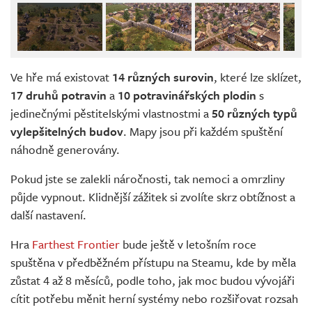
Ve hře má existovat
14 různých surovin
, které lze sklízet,
17 druhů potravin
a
10 potravinářských plodin
s
jedinečnými pěstitelskými vlastnostmi a
50 různých typů
vylepšitelných budov
. Mapy jsou při každém spuštění
náhodně generovány.
Pokud jste se zalekli náročnosti, tak nemoci a omrzliny
půjde vypnout. Klidnější zážitek si zvolíte skrz obtížnost a
další nastavení.
Hra
Farthest Frontier
bude ještě v letošním roce
spuštěna v předběžném přístupu na Steamu, kde by měla
zůstat 4 až 8 měsíců, podle toho, jak moc budou vývojáři
cítit potřebu měnit herní systémy nebo rozšiřovat rozsah