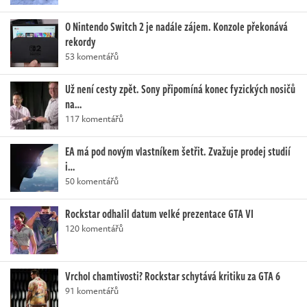
O Nintendo Switch 2 je nadále zájem. Konzole překonává
rekordy
53 komentářů
Už není cesty zpět. Sony připomíná konec fyzických nosičů
na…
117 komentářů
EA má pod novým vlastníkem šetřit. Zvažuje prodej studií
i…
50 komentářů
Rockstar odhalil datum velké prezentace GTA VI
120 komentářů
Vrchol chamtivosti? Rockstar schytává kritiku za GTA 6
91 komentářů