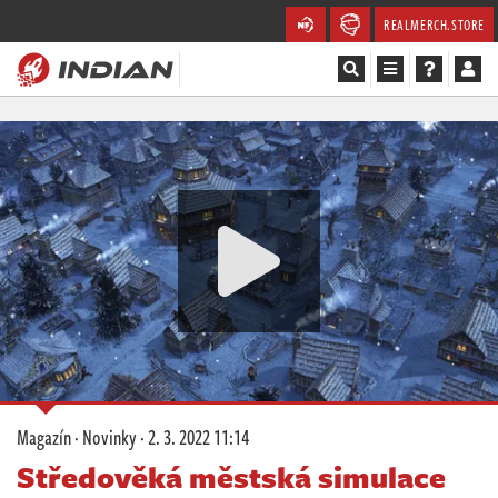
REALMERCH.STORE
Magazín
Recenze
Videa
Soutěže
Databáze
Komunita
Magazín
·
Novinky
·
2. 3. 2022 11:14
Redakce
Středověká městská simulace