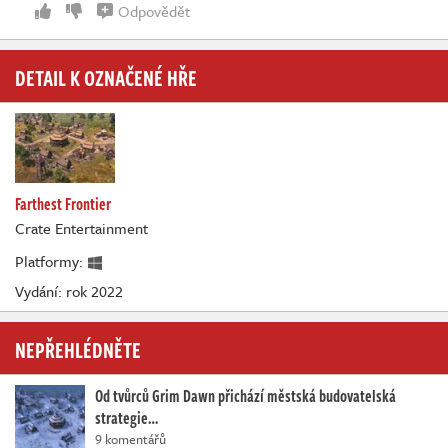
Odpovědět
DETAIL K OZNAČENÉ HŘE
Farthest Frontier
Crate Entertainment
Platformy:
Vydání: rok 2022
NEPŘEHLÉDNĚTE
Od tvůrců Grim Dawn přichází městská budovatelská
strategie…
9 komentářů