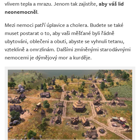
vlivem tepla a mrazu. Jenom tak zajistíte,
aby váš lid
neonemocněl
.
Mezi nemoci patří úplavice a cholera. Budete se také
muset postarat o to, aby vaši měšťané byli řádně
ubytováni, oblečeni a obuti, abyste se vyhnuli tetanu,
vzteklině a omrzlinám. Dalšími zmíněnými starodávnými
nemocemi je dýmějový mor a kurděje.