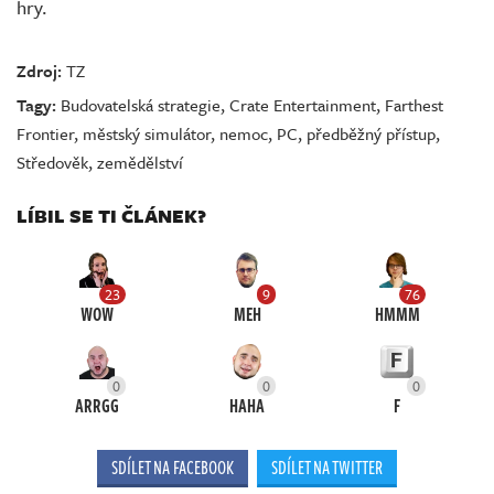
hry.
Zdroj:
TZ
Tagy:
Budovatelská strategie
,
Crate Entertainment
,
Farthest
Frontier
,
městský simulátor
,
nemoc
,
PC
,
předběžný přístup
,
Středověk
,
zemědělství
LÍBIL SE TI ČLÁNEK?
23
9
76
WOW
MEH
HMMM
0
0
0
ARRGG
HAHA
F
SDÍLET NA FACEBOOK
SDÍLET NA TWITTER