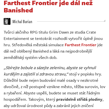
Farthest Frontier jde dál než
Živě
Banished
Michal Burian
Tvůrci akčního RPG titulu Grim Dawn ze studia Crate
Entertainment se tentokrát rozhodli vytvořit úplně jinou
hru. Středověká městská simulace
Farthest Frontier
jde
dál než oblíbený Banished a láká na nejpodrobnější
zemědělský systém všech dob.
„Sbírejte bobule a sázejte zeleninu, abyste se vyhnuli
kurdějím a zajistili si zdravou stravu,“
stojí v popisku hry.
Důležité bude nejen budování malé osady v nezkrotné
divočině, z níž postupně vznikne město, těžba surovin, lov
a rybaření. Abyste uspěli, budete se muset stát řádným
hospodářem. Takovým, který
pravidelně střídá plodiny
,
aby udržoval úrodnost půdy a zabránil jejich zničení