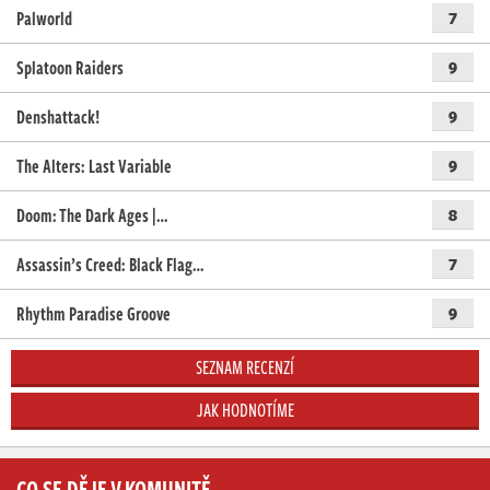
Palworld
7
Splatoon Raiders
9
Denshattack!
9
The Alters: Last Variable
9
Doom: The Dark Ages |…
8
Assassin’s Creed: Black Flag…
7
Rhythm Paradise Groove
9
SEZNAM RECENZÍ
JAK HODNOTÍME
CO SE DĚJE V KOMUNITĚ