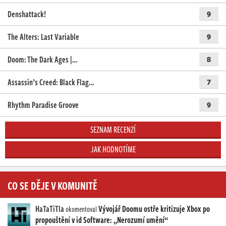
Denshattack!
9
The Alters: Last Variable
9
Doom: The Dark Ages |…
8
Assassin’s Creed: Black Flag…
7
Rhythm Paradise Groove
9
SEZNAM RECENZÍ
JAK HODNOTÍME
CO SE DĚJE V KOMUNITĚ
HaTaTiTla
Vývojář Doomu ostře kritizuje Xbox po
okomentoval
propouštění v id Software: „Nerozumí umění“