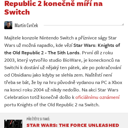
Republic 2 konečně míří na
Živě
Switch
Martin Cvrček
Majitele konzole Nintendo Switch a příznivce ságy Star
Wars už možná napadlo, kde vězí
Star Wars: Knights of
the Old Republic 2 - The Sith Lords
. První díl z roku
2003, který vytvořilo studio BioWare, je koneckonců na
Switchi k dostání už nějaký ten pátek, ale po pokračování
od Obsidianu jako kdyby se slehla zem. Naštěstí není
třeba se bát, že by na hru původně vydanou na PC a Xbox
na konci roku 2004 už nikdy nedošlo. Na akci Star Wars
Celebration totiž konečně došlo k
oficiálnímu oznámení
portu Knights of the Old Republic 2 na Switch.
STAR WARS: THE FORCE UNLEASHED