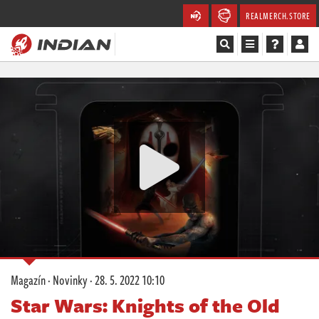
REALMERCH.STORE
Magazín
Recenze
Videa
Soutěže
Databáze
Komunita
Magazín
·
Novinky
·
28. 5. 2022 10:10
Redakce
Star Wars: Knights of the Old