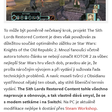
To může být poměrně nečekaný krok, projekt The Sith
Lords Restored Content je dnes však považován za
důležitou součást optimálního zážitku ze Star Wars:
Knights of the Old Republic 2. Mnozí fanoušci včetně
autora tohoto článku se nebojí označit KOTOR 2 za vůbec
nejlepší Star Wars hru všech dob, pravdou ale je, že
prošla náročným vývojem a při vydání ji sužovala řada
technických problémů. A navíc museli tvůrci z Obsidianu
vystřihnout nějaký ten obsah, aby stihli šibeniční termín
vydání.
The Sith Lords Restored Content tohle všechno
napravuje a obnovuje, a tak vlastně dává smysl, že se
s modem setkáme i na Switchi
. Na PC je aktuálně
modifikace nejlépe k dostání přes
Steam Workshop
.