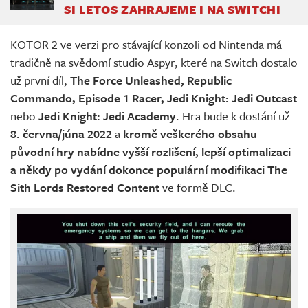
SI LETOS ZAHRAJEME I NA SWITCHI
KOTOR 2 ve verzi pro stávající konzoli od Nintenda má
tradičně na svědomí studio Aspyr, které na Switch dostalo
už první díl,
The Force Unleashed, Republic
Commando, Episode 1 Racer, Jedi Knight: Jedi Outcast
nebo
Jedi Knight: Jedi Academy
. Hra bude k dostání už
8. června/júna 2022
a
kromě veškerého obsahu
původní hry nabídne vyšší rozlišení, lepší optimalizaci
a někdy po vydání dokonce populární modifikaci The
Sith Lords Restored Content
ve formě DLC.