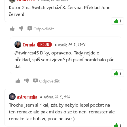
Kotor 2 na Switch vychází 8. června. Překlad June -
červen!
1
Odpovědět
Cvrnda
INDIAN
neděle, 29. 5., 13:54
@twinrcs45 Díky, opraveno. Tady nejde o
překlad, spíš semi zjevně při psaní pomíchalo pár
dat
2
Odpovědět
astromedia
sobota, 28. 5., 9:36
Trochu jsem si rikal, zda by nebylo lepsi pockat na
ten remake ale pak mi doslo ze to neni remaster ale
remake tak buh vi, proc ne asi :)
3