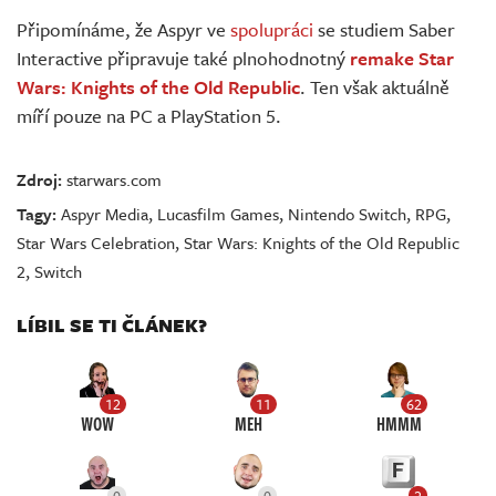
Připomínáme, že Aspyr ve
spolupráci
se studiem Saber
Interactive připravuje také plnohodnotný
remake Star
Wars: Knights of the Old Republic
. Ten však aktuálně
míří pouze na PC a PlayStation 5.
Zdroj:
starwars.com
Tagy:
Aspyr Media
,
Lucasfilm Games
,
Nintendo Switch
,
RPG
,
Star Wars Celebration
,
Star Wars: Knights of the Old Republic
2
,
Switch
LÍBIL SE TI ČLÁNEK?
12
11
62
WOW
MEH
HMMM
0
0
2