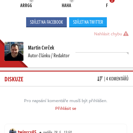
ARRGG
HAHA
F
SDÍLET NA FACEBOOK
SDÍLET NA TWITTER
Nahlásit chybu
Martin Cvrček
Autor článku / Redaktor
DISKUZE
| 4 KOMENTÁŘŮ
Pro napsání komentáře musíš být přihlášen.
Přihlásit se
twinrcs45
neděle, 29. 5., 13:50