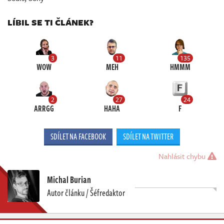
LÍBIL SE TI ČLÁNEK?
3
11
135
WOW
MEH
HMMM
2
27
24
ARRGG
HAHA
F
SDÍLET NA FACEBOOK
SDÍLET NA TWITTER
Nahlásit chybu
Michal Burian
Autor článku / Šéfredaktor