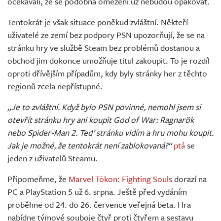
očekávali, že se podobná omezení už nebudou opakovat.
Tentokrát je však situace poněkud zvláštní. Někteří
uživatelé ze zemí bez podpory PSN upozorňují, že se na
stránku hry ve službě Steam bez problémů dostanou a
obchod jim dokonce umožňuje titul zakoupit. To je rozdíl
oproti dřívějším případům, kdy byly stránky her z těchto
regionů zcela nepřístupné.
„Je to zvláštní. Když bylo PSN povinné, nemohl jsem si
otevřít stránku hry ani koupit God of War: Ragnarök
nebo Spider-Man 2. Teď stránku vidím a hru mohu koupit.
Jak je možné, že tentokrát není zablokovaná?“
ptá
se
jeden z uživatelů Steamu.
Připomeňme, že
Marvel Tōkon: Fighting Souls
dorazí na
PC a PlayStation 5 už 6. srpna. Ještě před vydáním
proběhne od 24. do 26. července veřejná beta. Hra
nabídne týmové souboje čtyř proti čtyřem a sestavu