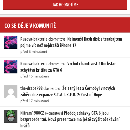
JAK HODNOTÍME
CO SE DĚJE V KOMUNITĚ
Ruzova-bakterie
Nejmenší flash disk s terabajtem
okomentoval
pojme víc než nejdražší iPhone 17
před 6 minutami
Ruzova-bakterie
Vrchol chamtivosti? Rockstar
okomentoval
schytává kritiku za GTA 6
před 15 minutami
the-drabek98
Železný les a Černobyl v nových
okomentoval
záběrech z expanze S.T.A.L.K.E.R. 2: Cost of Hope
před 17 minutami
Nitram1980CZ
Předobjednávky GTA 6 jsou
okomentoval
bezprecedentní. Nová prezentace má ještě zvýšit očekávání
hráčů