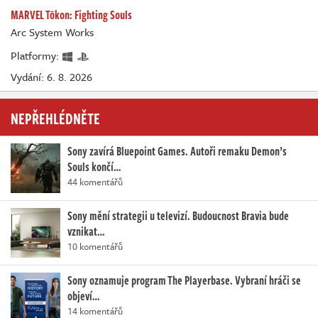
MARVEL Tōkon: Fighting Souls
Arc System Works
Platformy:
Vydání: 6. 8. 2026
NEPŘEHLÉDNĚTE
Sony zavírá Bluepoint Games. Autoři remaku Demon’s
Souls končí…
44 komentářů
Sony mění strategii u televizí. Budoucnost Bravia bude
vznikat…
10 komentářů
Sony oznamuje program The Playerbase. Vybraní hráči se
objeví…
14 komentářů