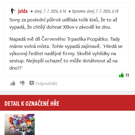
julda
úterý, 7. 7. 2026, 6:16
Upraveno
úterý, 7. 7. 2026, 6:18
Sony za poslední půlrok udělala tolik kixů, že to až
vypadá, že chtějí dohnat XBox v závodě ke dnu.
Napadá mě díl Červeného Trpaslíka Pozpátku: Tady
máme volná místa. Tohle vypadá zajímavě. 'Hledá se
výkonný ředitel nadějné firmy. Skvělé vyhlídky na
sestup. Nejlepší uchazeč to může dotáhnout až na
dno!?'
13
Odpovědět
DETAIL K OZNAČENÉ HŘE