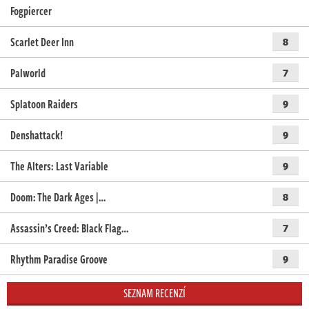
Fogpiercer
Scarlet Deer Inn
8
Palworld
7
Splatoon Raiders
9
Denshattack!
9
The Alters: Last Variable
9
Doom: The Dark Ages |…
8
Assassin’s Creed: Black Flag…
7
Rhythm Paradise Groove
9
SEZNAM RECENZÍ