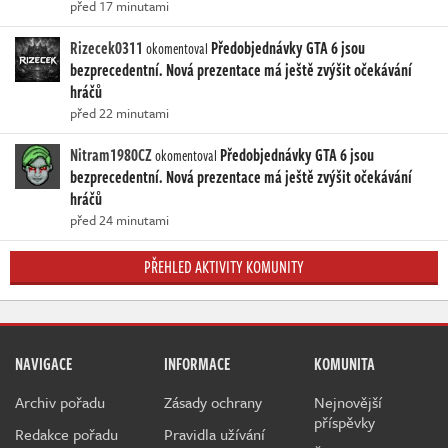
před 17 minutami
Rizecek0311
Předobjednávky GTA 6 jsou
okomentoval
bezprecedentní. Nová prezentace má ještě zvýšit očekávání
hráčů
před 22 minutami
Nitram1980CZ
Předobjednávky GTA 6 jsou
okomentoval
bezprecedentní. Nová prezentace má ještě zvýšit očekávání
hráčů
před 24 minutami
PŘEHLED AKTIVITY KOMUNITY
NAVIGACE
INFORMACE
KOMUNITA
Archiv pořadu
Zásady ochrany
Nejnovější
příspěvky
Redakce pořadu
Pravidla užívání