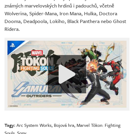
známých marvelovských hrdinů i padouchů, včetně
Wolverina, Spider-Mana, Iron Mana, Hulka, Doctora
Dooma, Deadpoola, Lokiho, Black Panthera nebo Ghost
Ridera.
Tagy:
Arc System Works
,
Bojová hra
,
Marvel Tōkon: Fighting
Souls
,
Sony