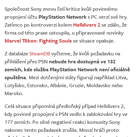
Živě
Společnost Sony znovu čelí kritice kvůli povinnému
propojení účtu
PlayStation Network
s PC verzí své hry.
Zatímco po kontroverzi kolem
Helldivers 2
se zdálo, že
firma od této praxe ustoupila, u připravované novinky
Marvel Tōkon: Fighting Souls
se situace opakuje.
Z databáze
SteamDB
vyčteme, že kvůli požadavku na
přihlášení přes PSN
nebude hra dostupná ve 132
zemích, kde služba PlayStation Network není oficiálně
spuštěna
. Mezi dotčenými státy figurují například Litva,
Lotyšsko, Estonsko, Albánie, Gruzie, Moldavsko nebo
Maroko.
Celá situace připomíná předloňský případ Helldivers 2,
kdy povinné propojení s PSN vedlo k zablokování hry ve
177 zemích. Po silné negativní reakci komunity Sony
nakonec tento požadavek zrušila. Mnozí hráči proto