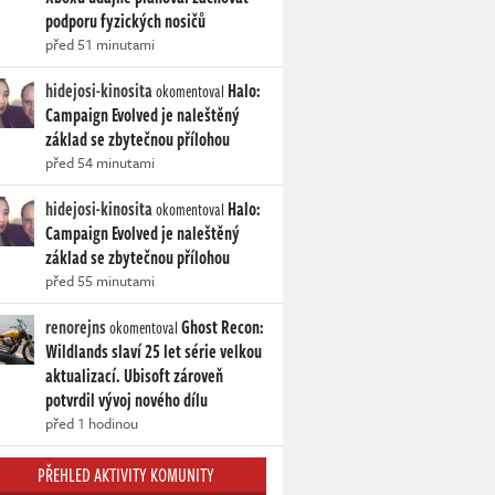
podporu fyzických nosičů
před 51 minutami
hidejosi-kinosita
Halo:
okomentoval
Campaign Evolved je naleštěný
základ se zbytečnou přílohou
před 54 minutami
hidejosi-kinosita
Halo:
okomentoval
Campaign Evolved je naleštěný
základ se zbytečnou přílohou
před 55 minutami
renorejns
Ghost Recon:
okomentoval
Wildlands slaví 25 let série velkou
aktualizací. Ubisoft zároveň
potvrdil vývoj nového dílu
před 1 hodinou
PŘEHLED AKTIVITY KOMUNITY