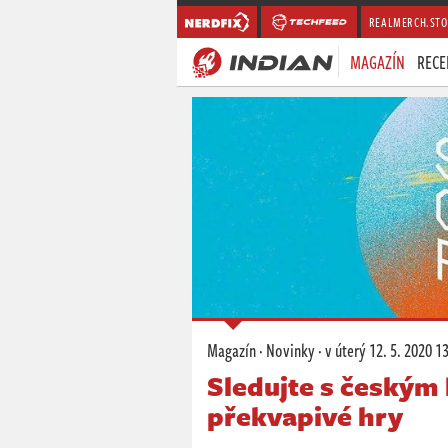
REALMERCH.STO
MAGAZÍN
RECE
Magazín
·
Novinky
·
v úterý
12. 5. 2020 1
Sledujte s českým
překvapivé hry