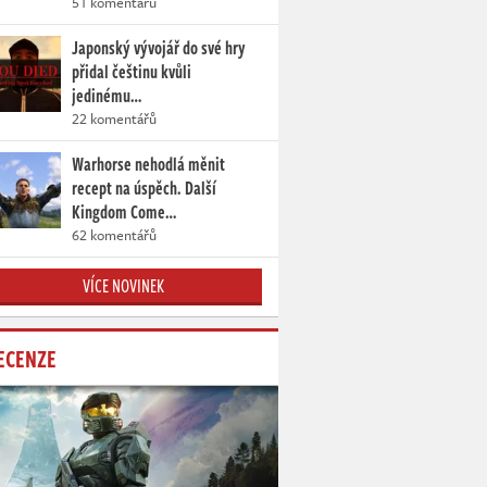
51 komentářů
Japonský vývojář do své hry
přidal češtinu kvůli
jedinému…
22 komentářů
Warhorse nehodlá měnit
recept na úspěch. Další
Kingdom Come…
62 komentářů
VÍCE NOVINEK
ECENZE