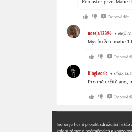
Remaster první Mafie :
Odpovědět
noseja12396
úterý, 12.
Myslím že u mafie 1 b
Odpověd
KingLeoric
středa, 13. 5
Pro mě určitě ano, p
Odpověd
Indian je herní projekt sdružující hráče
kolem témat o počítačových a konzolov