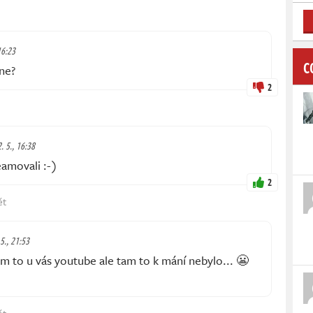
16:23
C
ne?
2
2. 5., 16:38
amovali :-)
2
ět
 5., 21:53
em to u vás youtube ale tam to k mání nebylo... 😬
ět