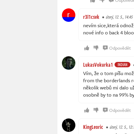
r3l1csvk
úterý, 12. 5., 14:45
nevím sice,která odnož 
nové info o back 4 bloo
Odpovědět
LukasVokurka1
INDIAN
Vím, že o tom píšu možn
from the borderlands re
několik webů mi dalo už
osobně by to na 99% byla
Odpovědět
KingLeoric
úterý, 12. 5., 12: