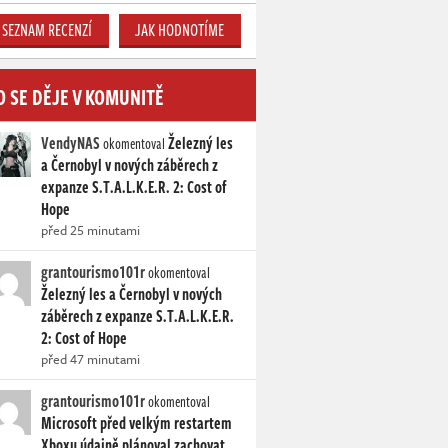
SEZNAM RECENZÍ
JAK HODNOTÍME
O SE DĚJE V KOMUNITĚ
VendyNAS
Železný les
okomentoval
a Černobyl v nových záběrech z
expanze S.T.A.L.K.E.R. 2: Cost of
Hope
před 25 minutami
grantourismo101r
okomentoval
Železný les a Černobyl v nových
záběrech z expanze S.T.A.L.K.E.R.
2: Cost of Hope
před 47 minutami
grantourismo101r
okomentoval
Microsoft před velkým restartem
Xboxu údajně plánoval zachovat