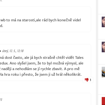
wb to má na starosti,ale rád bych konečně videl
d.
úterý, 12. 5., 12:18
á dost často, ale já bych strašně chtěl vidět Tales
dux. Ano slyšel jsem, že to byl možná výmysl, ale
 naději a nehodlám se jí rychle zbavit. A pro mě
 hra roku i přesto, že jsem ji už hrál několikrát.
1
13