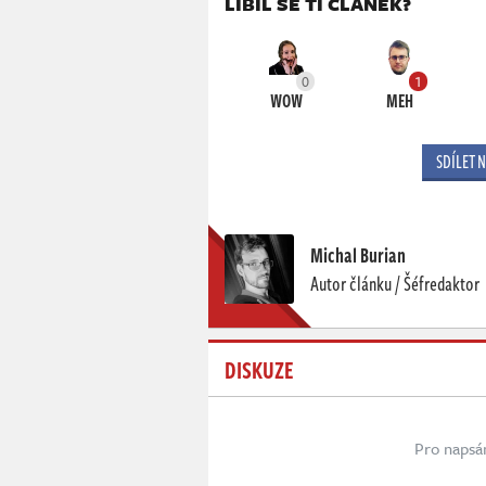
LÍBIL SE TI ČLÁNEK?
0
1
WOW
MEH
SDÍLET 
Michal Burian
Autor článku / Šéfredaktor
DISKUZE
Pro napsá