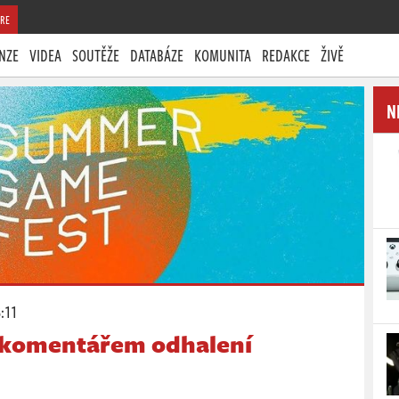
RE
NZE
VIDEA
SOUTĚŽE
DATABÁZE
KOMUNITA
REDAKCE
ŽIVĚ
N
3:11
 komentářem odhalení