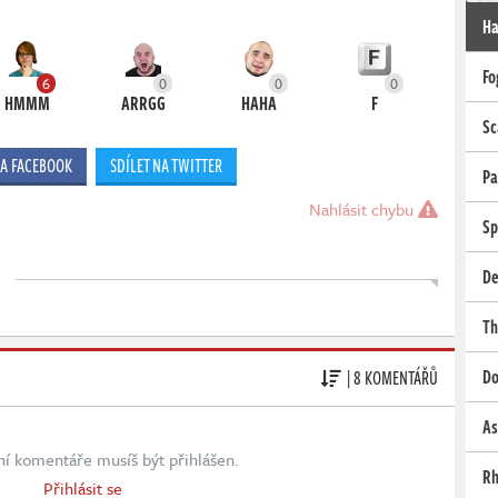
Ha
Fo
6
0
0
0
HMMM
ARRGG
HAHA
F
Sc
NA FACEBOOK
SDÍLET NA TWITTER
Pa
Nahlásit chybu
Sp
De
Th
Do
| 8 KOMENTÁŘŮ
As
ní komentáře musíš být přihlášen.
Rh
Přihlásit se