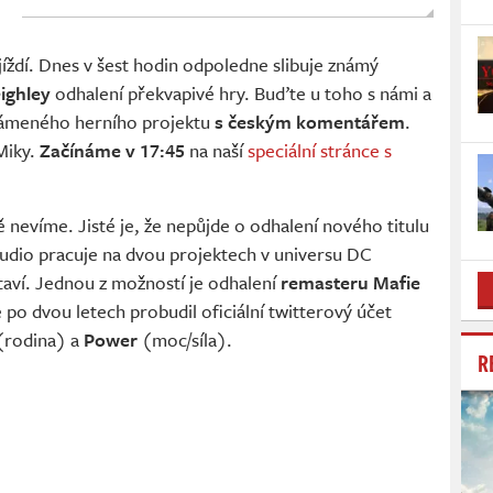
jíždí. Dnes v šest hodin odpoledne slibuje známý
ighley
odhalení překvapivé hry. Buďte u toho s námi a
známeného herního projektu
s českým komentářem
.
Miky.
Začínáme v 17:45
na naší
speciální stránce s
 nevíme. Jisté je, že nepůjde o odhalení nového titulu
dio pracuje na dvou projektech v universu DC
taví. Jednou z možností je odhalení
remasteru Mafie
e po dvou letech probudil oficiální twitterový účet
rodina) a
Power
(moc/síla).
R