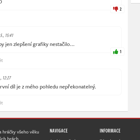
D
2
 5., 15:41
y jen zlepšení grafiky nestačilo...
1
ět
., 12:27
rvní díl je z mého pohledu nepřekonatelný.
ět
NAVIGACE
INFORMACE
 a hráčky všeho věku
ých hrách.