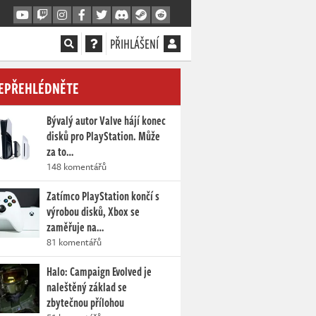
PŘIHLÁŠENÍ
EPŘEHLÉDNĚTE
Bývalý autor Valve hájí konec
disků pro PlayStation. Může
za to…
148 komentářů
Zatímco PlayStation končí s
výrobou disků, Xbox se
zaměřuje na…
81 komentářů
Halo: Campaign Evolved je
naleštěný základ se
zbytečnou přílohou