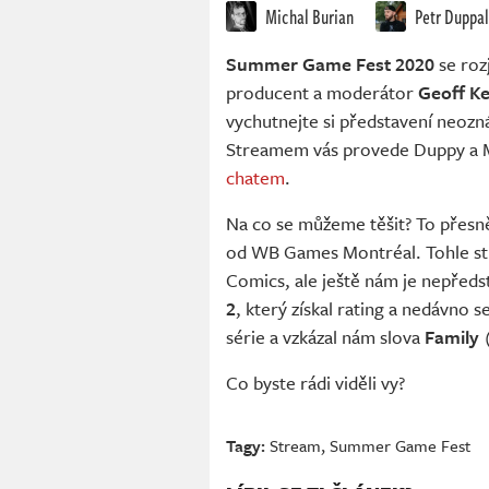
Michal Burian
Petr Duppal
Summer Game Fest 2020
se roz
producent a moderátor
Geoff Ke
vychutnejte si představení neo
Streamem vás provede Duppy a 
chatem
.
Na co se můžeme těšit? To přesně
od WB Games Montréal. Tohle stu
Comics, ale ještě nám je nepředs
2
, který získal rating a nedávno s
série a vzkázal nám slova
Family
(
Co byste rádi viděli vy?
Tagy:
Stream
,
Summer Game Fest