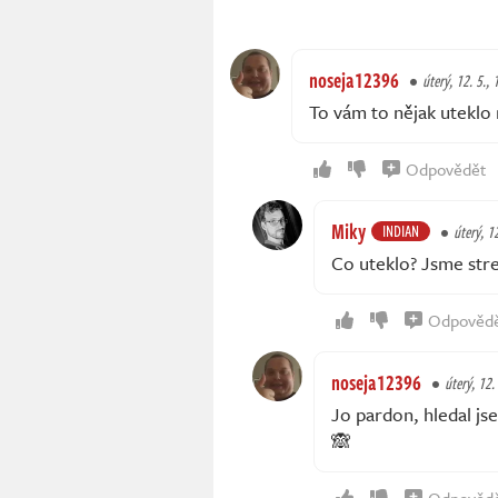
noseja12396
úterý, 12. 5., 
To vám to nějak uteklo 
Odpovědět
Miky
INDIAN
úterý, 1
Co uteklo? Jsme stre
Odpověd
noseja12396
úterý, 12.
Jo pardon, hledal js
🙈
Odpověd