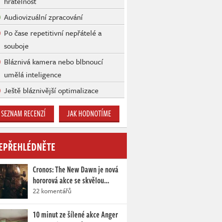
hratelnost
Audiovizuální zpracování
Po čase repetitivní nepřátelé a
souboje
Bláznivá kamera nebo blbnoucí
umělá inteligence
Ještě bláznivější optimalizace
SEZNAM RECENZÍ
JAK HODNOTÍME
EPŘEHLÉDNĚTE
Cronos: The New Dawn je nová
hororová akce se skvělou…
22 komentářů
10 minut ze šílené akce Anger