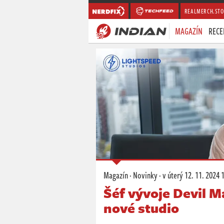
REALMERCH.STO
MAGAZÍN
RECE
Magazín
·
Novinky
·
v úterý
12. 11. 2024 
Šéf vývoje Devil 
nové studio