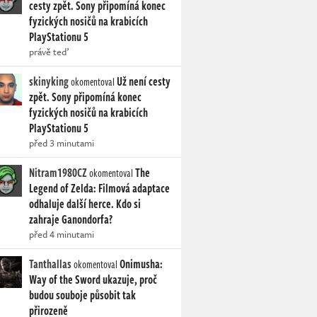
cesty zpět. Sony připomíná konec
fyzických nosičů na krabicích
PlayStationu 5
právě teď
skinyking
Už není cesty
okomentoval
zpět. Sony připomíná konec
fyzických nosičů na krabicích
PlayStationu 5
před 3 minutami
Nitram1980CZ
The
okomentoval
Legend of Zelda: Filmová adaptace
odhaluje další herce. Kdo si
zahraje Ganondorfa?
před 4 minutami
Tanthallas
Onimusha:
okomentoval
Way of the Sword ukazuje, proč
budou souboje působit tak
přirozeně