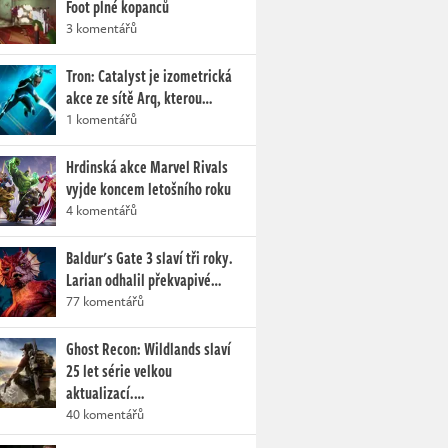
Foot plné kopanců
3 komentářů
Tron: Catalyst je izometrická
akce ze sítě Arq, kterou…
1 komentářů
Hrdinská akce Marvel Rivals
vyjde koncem letošního roku
4 komentářů
Baldur's Gate 3 slaví tři roky.
Larian odhalil překvapivé…
77 komentářů
Ghost Recon: Wildlands slaví
25 let série velkou
aktualizací.…
40 komentářů