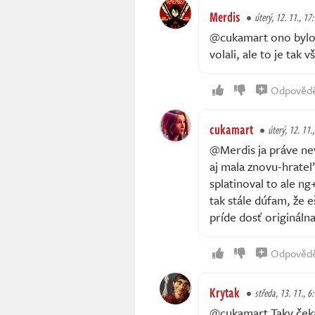
Merdis
úterý, 12. 11., 17
@cukamart ono bylo n
volali, ale to je tak v
Odpověd
cukamart
úterý, 12. 11.
@Merdis ja práve ne
aj mala znovu-hrateľ
splatinoval to ale n
tak stále dúfam, že 
príde dosť originálna
Odpověd
Krytak
středa, 13. 11., 6
@cukamart Taky ček