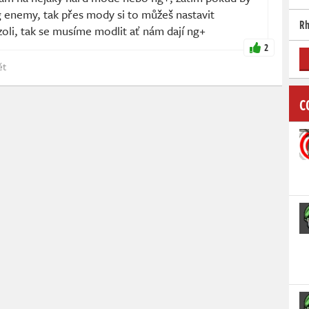
ng enemy, tak přes mody si to můžeš nastavit
Rh
oli, tak se musíme modlit ať nám dají ng+
2
ět
C