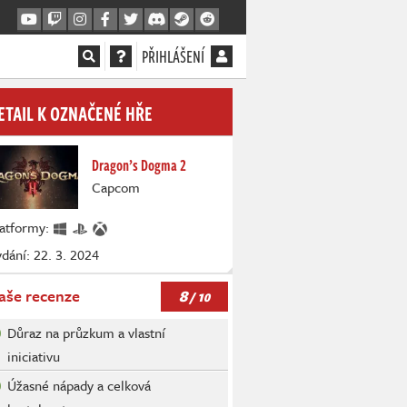
PŘIHLÁŠENÍ
ETAIL K OZNAČENÉ HŘE
Dragon’s Dogma 2
Capcom
latformy:
dání: 22. 3. 2024
8
aše recenze
/ 10
Důraz na průzkum a vlastní
iniciativu
Úžasné nápady a celková