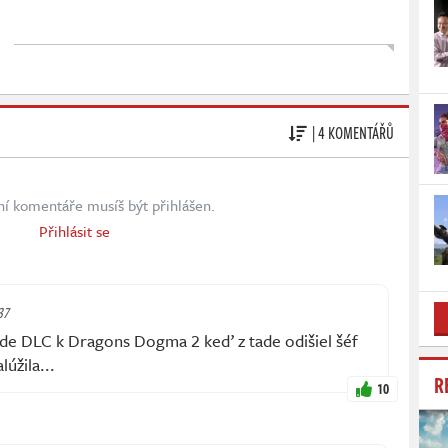
| 4 KOMENTÁŘŮ
ní komentáře musíš být přihlášen.
Přihlásit se
37
jde DLC k Dragons Dogma 2 keď z tade odišiel šéf
lúžila...
R
10