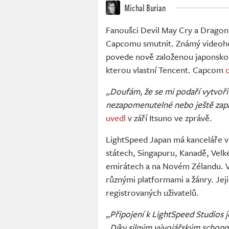
Michal Burian
Fanoušci Devil May Cry a Drago
Capcomu smutnit. Známý videoher
povede nově založenou japonskou
kterou vlastní Tencent. Capcom
o
„Doufám, že se mi podaří vytvoři
nezapomenutelné nebo ještě zapam
uvedl
v září Itsuno ve zprávě.
LightSpeed Japan má kanceláře v 
státech, Singapuru, Kanadě, Velké 
emirátech a na Novém Zélandu. Vš
různými platformami a žánry. Jej
registrovaných uživatelů.
„Připojení k LightSpeed Studios j
„Díky silným vývojářským schopno