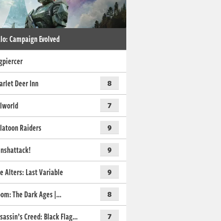
lo: Campaign Evolved
gpiercer
arlet Deer Inn
8
lworld
7
latoon Raiders
9
nshattack!
9
e Alters: Last Variable
9
om: The Dark Ages |…
8
sassin’s Creed: Black Flag…
7