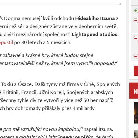
n’s Dogma nemusejí kvůli odchodu
Hideakiho Itsuna
z
ní režisér a designér zůstane ve videoherním světě,
 divizi mezinárodní společnosti
LightSpeed Studios
,
pustil
po 30 letech a 5 měsících.
t zábavné a krásné hry, které budou stejně
atovatelnější než ty, které jsem vytvořil doposud,“
Tokiu a Ósace. Další týmy má firma v Číně, Spojených
N
Británii, Francii, Jižní Koreji, Spojených arabských
echny tyhle divize vytvořily více než 50 her napříč
ich hry dohromady přilákaly přes 4 miliardy
e pro mě vzrušující novou kapitolou,“
napsal Itsuna.
stem a globální síti LightSpeedu se těším, že budu