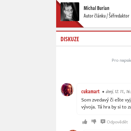
Michal Burian
Autor článku / Šéfredaktor
DISKUZE
Pro napsá
cukamart
úterý, 12. 11., 16:
Som zvedavý či ešte vy
vývoja. Tá hra by si to za
Odpovědět