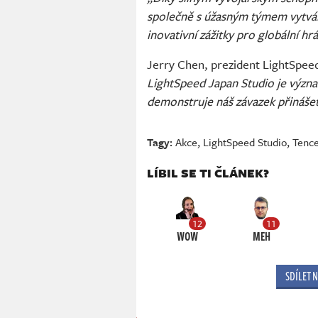
společně s úžasným týmem vytvá
inovativní zážitky pro globální h
Jerry Chen, prezident LightSpeed 
LightSpeed ​​Japan Studio je výz
demonstruje náš závazek přinášet
Tagy:
Akce
,
LightSpeed Studio
,
Tenc
LÍBIL SE TI ČLÁNEK?
12
11
WOW
MEH
SDÍLET 