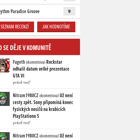
ythm Paradise Groove
9
SEZNAM RECENZÍ
JAK HODNOTÍME
O SE DĚJE V KOMUNITĚ
Fugeth
Rockstar
okomentoval
odhalil datum velké prezentace
GTA VI
právě teď
Nitram1980CZ
Už není
okomentoval
cesty zpět. Sony připomíná konec
fyzických nosičů na krabicích
PlayStationu 5
právě teď
Nitram1980CZ
Už není
okomentoval