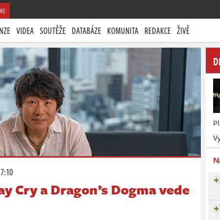
RE
NZE
VIDEA
SOUTĚŽE
DATABÁZE
KOMUNITA
REDAKCE
ŽIVĚ
D
P
Vy
N
17:10
May Cry a Dragon’s Dogma vede