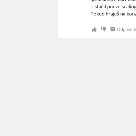
ti stačil pouze scali
Pokud hraješ na konz
Odpověd