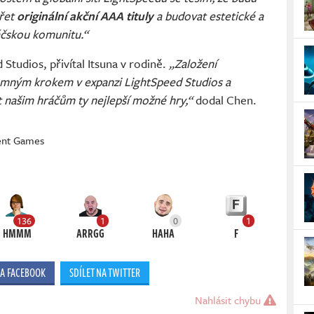
řet
originální akční AAA tituly
a budovat estetické a
ráčskou komunitu.“
Studios, přivítal Itsuna v rodině.
„Založení
namným krokem v expanzi LightSpeed ​​Studios a
 našim hráčům ty nejlepší možné hry,“
dodal Chen.
ent Games
136
1
0
1
HMMM
ARRGG
HAHA
F
NA FACEBOOK
SDÍLET NA TWITTER
Nahlásit chybu