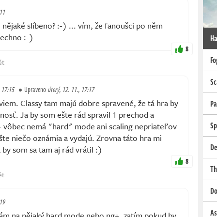
:11
ějaké slíbeno? :⁠-⁠) ... vím, že fanoušci po něm
šechno :⁠-⁠)
Ha
8
Fo
ět
Sc
, 17:15
Upraveno
úterý, 12. 11., 17:17
viem. Classy tam majú dobre spravené, že tá hra by
Pa
nosť. Ja by som ešte rád spravil 1 prechod a
Sp
g+ vôbec nemá "hard" mode ani scaling nepriateľov
ešte niečo oznámia a vydajú. Zrovna táto hra mi
De
 by som sa tam aj rád vrátil :)
8
Th
ět
Do
:19
As
ám na nějaký hard mode nebo ng+, zatím pokud by