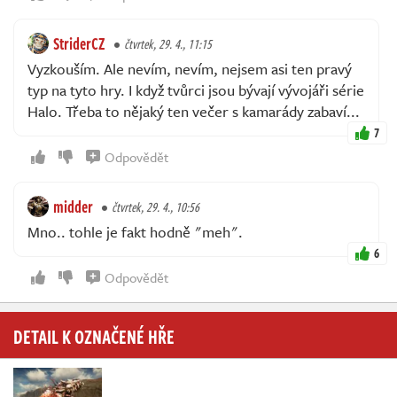
StriderCZ
čtvrtek, 29. 4., 11:15
Vyzkouším. Ale nevím, nevím, nejsem asi ten pravý
typ na tyto hry. I když tvůrci jsou bývají vývojáři série
Halo. Třeba to nějaký ten večer s kamarády zabaví...
7
Odpovědět
midder
čtvrtek, 29. 4., 10:56
Mno.. tohle je fakt hodně "meh".
6
Odpovědět
DETAIL K OZNAČENÉ HŘE