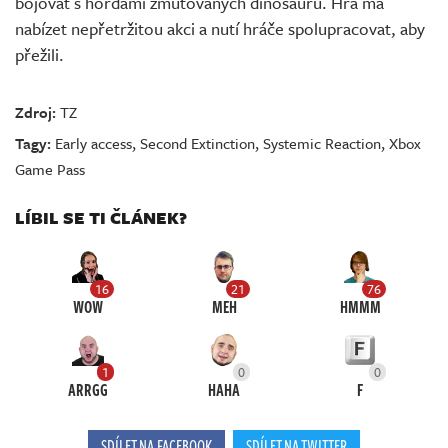
bojovat s hordami zmutovaných dinosaurů. Hra má
nabízet nepřetržitou akci a nutí hráče spolupracovat, aby
přežili.
Zdroj:
TZ
Tagy:
Early access
,
Second Extinction
,
Systemic Reaction
,
Xbox
Game Pass
LÍBIL SE TI ČLÁNEK?
16
21
76
WOW
MEH
HMMM
1
0
0
ARRGG
HAHA
F
SDÍLET NA FACEBOOK
SDÍLET NA TWITTER