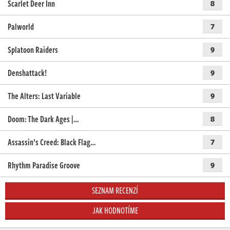
Scarlet Deer Inn
8
Palworld
7
Splatoon Raiders
9
Denshattack!
9
The Alters: Last Variable
9
Doom: The Dark Ages |…
8
Assassin’s Creed: Black Flag…
7
Rhythm Paradise Groove
9
SEZNAM RECENZÍ
JAK HODNOTÍME