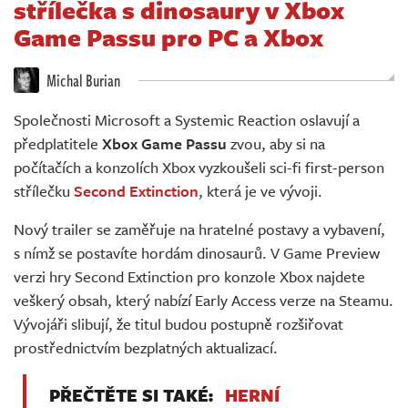
střílečka s dinosaury v Xbox
Živě
Game Passu pro PC a Xbox
Michal Burian
Společnosti Microsoft a Systemic Reaction oslavují a
předplatitele
Xbox Game Passu
zvou, aby si na
počítačích a konzolích Xbox vyzkoušeli sci-fi first-person
střílečku
Second Extinction
, která je ve vývoji.
Nový trailer se zaměřuje na hratelné postavy a vybavení,
s nímž se postavíte hordám dinosaurů. V Game Preview
verzi hry Second Extinction pro konzole Xbox najdete
veškerý obsah, který nabízí Early Access verze na Steamu.
Vývojáři slibují, že titul budou postupně rozšiřovat
prostřednictvím bezplatných aktualizací.
PŘEČTĚTE SI TAKÉ:
HERNÍ