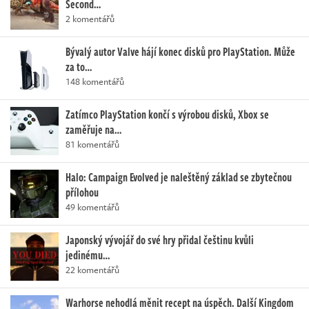
Second…
2 komentářů
Bývalý autor Valve hájí konec disků pro PlayStation. Může
za to…
148 komentářů
Zatímco PlayStation končí s výrobou disků, Xbox se
zaměřuje na…
81 komentářů
Halo: Campaign Evolved je naleštěný základ se zbytečnou
přílohou
49 komentářů
Japonský vývojář do své hry přidal češtinu kvůli
jedinému…
22 komentářů
Warhorse nehodlá měnit recept na úspěch. Další Kingdom