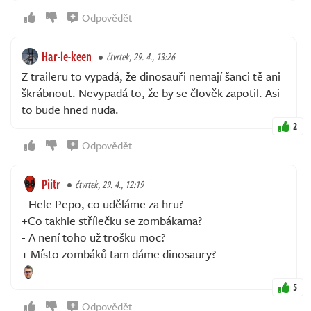
Odpovědět
Har-le-keen
čtvrtek, 29. 4., 13:26
Z traileru to vypadá, že dinosauři nemají šanci tě ani
škrábnout. Nevypadá to, že by se člověk zapotil. Asi
to bude hned nuda.
2
Odpovědět
Piitr
čtvrtek, 29. 4., 12:19
- Hele Pepo, co uděláme za hru?
+Co takhle střílečku se zombákama?
- A není toho už trošku moc?
+ Místo zombáků tam dáme dinosaury?
5
Odpovědět