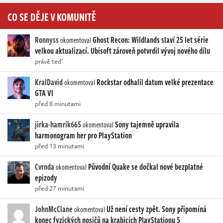
CO SE DĚJE V KOMUNITĚ
Ronnyss
Ghost Recon: Wildlands slaví 25 let série
okomentoval
velkou aktualizací. Ubisoft zároveň potvrdil vývoj nového dílu
právě teď
KralDavid
Rockstar odhalil datum velké prezentace
okomentoval
GTA VI
před 8 minutami
jirka-hamrik665
Sony tajemně upravila
okomentoval
harmonogram her pro PlayStation
před 13 minutami
Cvrnda
Původní Quake se dočkal nové bezplatné
okomentoval
epizody
před 27 minutami
JohnMcClane
Už není cesty zpět. Sony připomíná
okomentoval
konec fyzických nosičů na krabicích PlayStationu 5