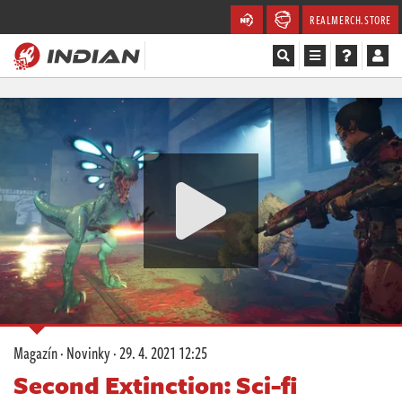
REALMERCH.STORE
Magazín
Recenze
Videa
Soutěže
Databáze
Komunita
Magazín
·
Novinky
·
29. 4. 2021 12:25
Redakce
Second Extinction: Sci-fi