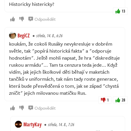
Historicky histericky?
13
Odpovědět
BegiCZ
středa, 14. 8., 6:26
koukám, že cokoli Rusáky nevykresluje v dobrém
světle, tak "popírá historická fakta" a "odporuje
hodnotám". Ještě mohli napsat, že hra "diskredituje
ruskou armádu"... Tam ta cenzura teda jede... Když
vidím, jak jejich školkové děti běhají v maketách
tančíků v uniformách, tak nám tady roste generace,
která bude přesvědčená o tom, jak se západ "chystá
zničit" jejich milovanou matičku Rus.
1
28
Odpovědět
MartyKay
středa, 14. 8., 7:26