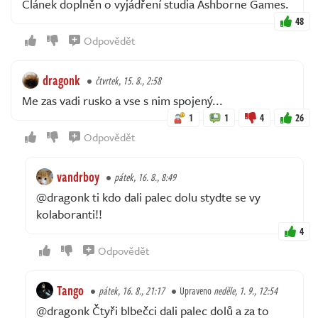
Článek doplněn o vyjádření studia Ashborne Games.
48
Odpovědět
dragonk
čtvrtek, 15. 8., 2:58
Me zas vadi rusko a vse s nim spojený...
1
1
4
26
Odpovědět
vandrboy
pátek, 16. 8., 8:49
@dragonk ti kdo dali palec dolu stydte se vy
kolaboranti!!
4
Odpovědět
Tango
pátek, 16. 8., 21:17
Upraveno
neděle, 1. 9., 12:54
@dragonk Čtyři blbečci dali palec dolů a za to