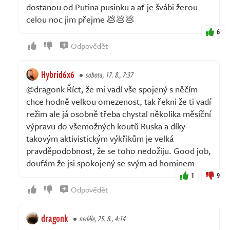
dostanou od Putina pusinku a ať je švábi žerou
celou noc jim přejme 💩💩💩
6
Odpovědět
Hybrid6x6
sobota, 17. 8., 7:37
@dragonk Říct, že mi vadí vše spojený s něčím
chce hodně velkou omezenost, tak řekni že ti vadí
režim ale já osobně třeba chystal několika měsíční
výpravu do všemožných koutů Ruska a díky
takovým aktivistickým výkřikům je velká
pravděpodobnost, že se toho nedožiju. Good job,
doufám že jsi spokojený se svým ad hominem
1
9
Odpovědět
dragonk
neděle, 25. 8., 4:14