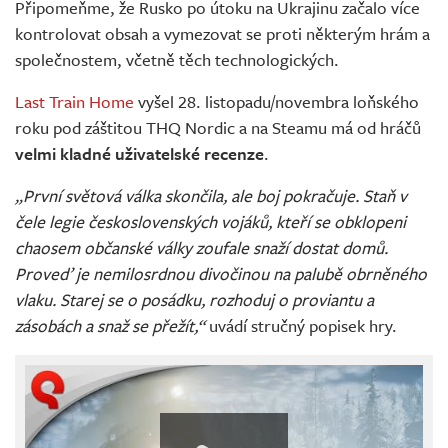
Připomeňme, že Rusko po útoku na Ukrajinu začalo více
kontrolovat obsah a vymezovat se proti některým hrám a
společnostem, včetně těch technologických.
Last Train Home
vyšel 28. listopadu/novembra loňského
roku pod záštitou THQ Nordic a na Steamu má od hráčů
velmi kladné uživatelské recenze
.
„První světová válka skončila, ale boj pokračuje. Staň v
čele legie československých vojáků, kteří se obklopeni
chaosem občanské války zoufale snaží dostat domů.
Proveď je nemilosrdnou divočinou na palubě obrněného
vlaku. Starej se o posádku, rozhoduj o proviantu a
zásobách a snaž se přežít,“
uvádí stručný popisek hry.