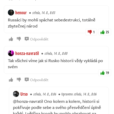
henour
středa, 14. 8., 8:03
Russáci by mohli spáchat sebedestrukci, totálně
zbytečnej národ
1
25
Odpovědět
honza-navratil
středa, 14. 8., 8:00
Tak všichni víme jak si Rusko historii vždy vykládá po
svém
19
Odpovědět
Urso
středa, 14. 8., 8:06
Upraveno
středa, 14. 8., 8:06
@honza-navratil Ono kolem a kolem, historii si
pokřivuje podle sebe a svého přesvědčení úplně
každý. I většina kronik by mohla obsahovat na