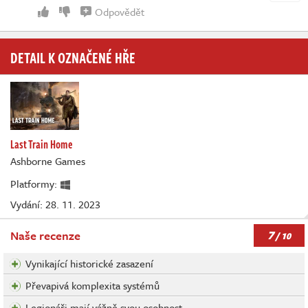
Odpovědět
DETAIL K OZNAČENÉ HŘE
Last Train Home
Ashborne Games
Platformy:
Vydání: 28. 11. 2023
7
Naše recenze
/ 10
Vynikající historické zasazení
Převapivá komplexita systémů
Legionáři mají vážně svou osobnost