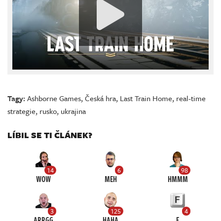
Tagy:
Ashborne Games
,
Česká hra
,
Last Train Home
,
real-time
strategie
,
rusko
,
ukrajina
LÍBIL SE TI ČLÁNEK?
14
6
98
WOW
MEH
HMMM
3
125
4
ARRGG
HAHA
F