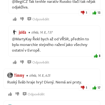
@BegiCZ Tak tenhle narativ Russko tlačí tak nějak
odjakživa.
1
13
Odpovědět
julda
středa, 14. 8., 7:37
@MartyKay Řekl bych až od VŘSR, předtím to
byla monarchie stejného ražení jako všechny
ostatní v Evropě.
8
Odpovědět
Timmy
středa, 14. 8., 6:25
Ruský šváb hraje hry? Divný. Nemá ani prsty.
1
17
Odpovědět