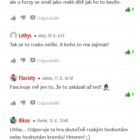
ale u forzy se smál jako malé dítě jak ho to bavilo.
1
Odpovědět
Lethys
úterý, 20. 8., 6:53
Tak se to rusku nelibi. A koho to ma zajimat?
1
Odpovědět
FSociety
sobota, 17. 8., 16:10
Fascinuje mě jen to, že to zakázali až teď.
1
Odpovědět
Rikuo
čtvrtek, 15. 8., 13:44
Uhha... Odporuje ta hra skutečně ruským hodnotám
nebo hodnotám kremlu? Hmmm? ;)