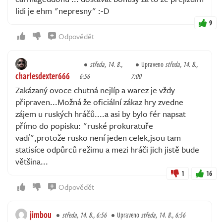
lidi je ehm "nepresny" :-D
9
Odpovědět
středa, 14. 8.,
Upraveno
středa, 14. 8.,
charlesdexter666
6:56
7:00
Zakázaný ovoce chutná nejlíp a warez je vždy
připraven...Možná že oficiální zákaz hry zvedne
zájem u ruských hráčů....a asi by bylo fér napsat
přímo do popisku: "ruské prokuratuře
vadí",protože rusko není jeden celek,jsou tam
statisíce odpůrců režimu a mezi hráči jich jistě bude
většina...
1
16
Odpovědět
jimbou
středa, 14. 8., 6:56
Upraveno
středa, 14. 8., 6:56