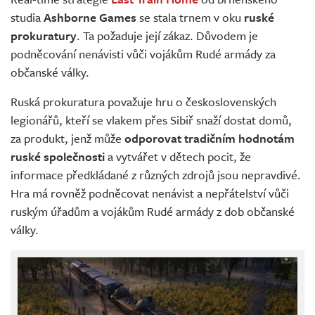
Živě
studia
Ashborne Games
se stala trnem v oku
ruské
prokuratury
. Ta požaduje její zákaz. Důvodem je
podněcování nenávisti vůči vojákům Rudé armády za
občanské války.
Ruská prokuratura považuje hru o československých
legionářů, kteří se vlakem přes Sibiř snaží dostat domů,
za produkt, jenž může
odporovat tradičním hodnotám
ruské společnosti
a vytvářet v dětech pocit, že
informace předkládané z různých zdrojů jsou nepravdivé.
Hra má rovněž podněcovat nenávist a nepřátelství vůči
ruským úřadům a vojákům Rudé armády z dob občanské
války.