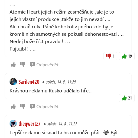
. ..
Atomic Heart jejich režim zesměšňuje ,ale je to
jejich vlastní produkce ,takže to jim nevadí . ..
Ale chraň ruka Páně kohokoliv jiného kdo by je
kromě nich samotných se pokusil dehonestovati . ..
Nedej bože říct pravdu ! . ..
Fujtajbl ! . ..
1
19
Odpovědět
Sarilen420
středa, 14. 8., 11:29
Krásnou reklamu Rusko udělalo hře..
21
Odpovědět
theqwertz7
středa, 14. 8., 11:27
Lepší reklamu si snad ta hra nemůže přát. 😂 Být