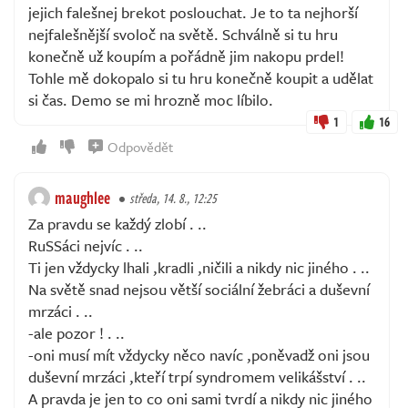
jejich falešnej brekot poslouchat. Je to ta nejhorší
nejfalešnější svoloč na světě. Schválně si tu hru
konečně už koupím a pořádně jim nakopu prdel!
Tohle mě dokopalo si tu hru konečně koupit a udělat
si čas. Demo se mi hrozně moc líbilo.
1
16
Odpovědět
maughlee
středa, 14. 8., 12:25
Za pravdu se každý zlobí . ..
RuSSáci nejvíc . ..
Ti jen vždycky lhali ,kradli ,ničili a nikdy nic jiného . ..
Na světě snad nejsou větší sociální žebráci a duševní
mrzáci . ..
-ale pozor ! . ..
-oni musí mít vždycky něco navíc ,poněvadž oni jsou
duševní mrzáci ,kteří trpí syndromem velikášství . ..
A pravda je jen to co oni sami tvrdí a nikdy nic jiného