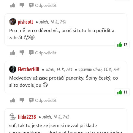
Odpovědět
pishcott
středa, 14. 8., 7:56
Pro mě jen o důvod víc, proč si tuto hru pořídit a
zahrát 🙂😉
17
Odpovědět
FletcherHill
středa, 14. 8., 7:51
Upraveno
středa, 14. 8., 7:55
Medvedev už zase protáčí panenky. Špíny český, co
si to dovolujou 😄
11
Odpovědět
filda2238
středa, 14. 8., 7:42
suf, tak to jeste ze jsem si nevzal priklad z
carmageddonu ... dostavat bonusy za to ze prejizdim