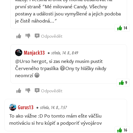
první straně "Mé milované Candy. Všechny
postavy a události jsou vymyšlené a jejich podoba
je čistě náhodná..."
14
Odpovědět
Manjack33
středa, 14. 8., 8:49
@Urso hergot, si zas nekdy musim pustit
Červeného trpaslíka 😆Ony ty hlášky nikdy
neomrzí 😁
9
Odpovědět
Gurus13
středa, 14. 8., 7:57
To ako vážne :D Po tomto mám ešte väčšiu
motiváciu si hru kúpiť a podporiť vývojárov
16