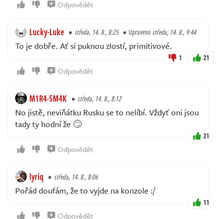
Odpovědět
Lucky-Luke
středa, 14. 8., 8:25
Upraveno
středa, 14. 8., 9:44
To je dobře. Ať si puknou zlostí, primitivové.
1
21
Odpovědět
M1R4-5M4K
středa, 14. 8., 8:12
No jistě, neviňátku Rusku se to nelíbí. Vždyť oni jsou
tady ty hodní že 🙄
21
Odpovědět
lyriq
středa, 14. 8., 8:06
Pořád doufám, že to vyjde na konzole :/
11
Odpovědět