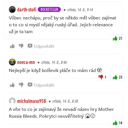
darth-stofi
ROCKETCLUB
středa, 14. 8., 9:14
Vůbec nechápu, proč by se někdo měl vůbec zajímat
o to co si myslí nějaký ruský úřad. Jejich relevance
už je ta tam
21
Odpovědět
novca-mn
středa, 14. 8., 8:46
Nejlepší je když bolševik pláče to mám rád 🫣
1
23
Odpovědět
michalmasa958
středa, 14. 8., 8:38
A víte to co je zajímavý že nevadí název hry Mother
Russia Bleeds. Pokrytci neuvěřitelný 🤮🤢
14