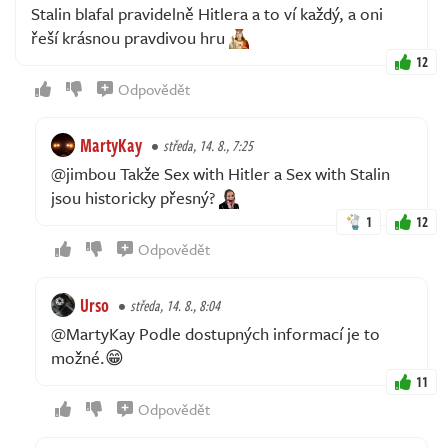
Stalin blafal pravidelně Hitlera a to ví každý, a oni
řeší krásnou pravdivou hru
12
Odpovědět
MartyKay
středa, 14. 8., 7:25
@jimbou Takže Sex with Hitler a Sex with Stalin
jsou historicky přesný?
1
12
Odpovědět
Urso
středa, 14. 8., 8:04
@MartyKay Podle dostupných informací je to
možné.😁
11
Odpovědět