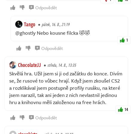
Odpovědět
Tango
pátek, 16. 8., 21:19
@ghostly Nebo kousne filcka 🤣🤣
1
Odpovědět
ChocolateJJ
středa, 14. 8., 13:35
Skvělá hra. Užil jsem si ji od začátku do konce. Divím
se, že rusové to vůbec hrají. Když jsem zkoušel CS2
a rozklikával jsem postupně profily rusáku, na které
jsem narazil, tak ani jeden z nich nevlastnil jedinou
hru a knihovnu měli založenou na free hrách.
14
Odpovědět