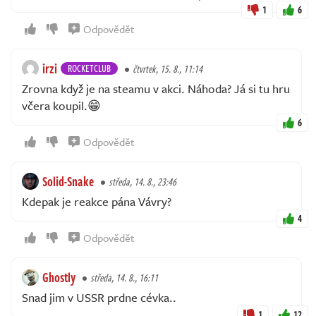
1
6
Odpovědět
irzi
ROCKETCLUB
čtvrtek, 15. 8., 11:14
Zrovna když je na steamu v akci. Náhoda? Já si tu hru
včera koupil.😁
6
Odpovědět
Solid-Snake
středa, 14. 8., 23:46
Kdepak je reakce pána Vávry?
4
Odpovědět
Ghostly
středa, 14. 8., 16:11
Snad jim v USSR prdne cévka..
1
12