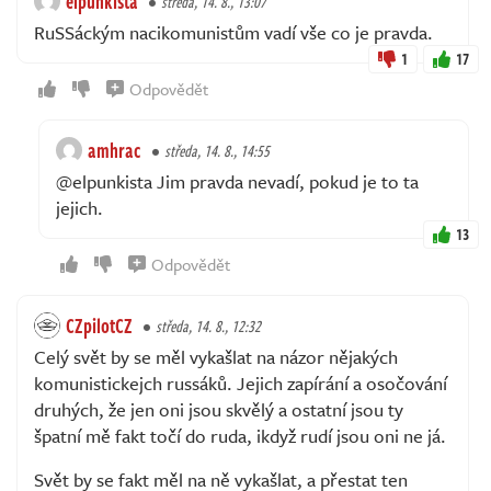
elpunkista
středa, 14. 8., 13:07
RuSSáckým nacikomunistům vadí vše co je pravda.
1
17
Odpovědět
amhrac
středa, 14. 8., 14:55
@elpunkista Jim pravda nevadí, pokud je to ta
jejich.
13
Odpovědět
CZpilotCZ
středa, 14. 8., 12:32
Celý svět by se měl vykašlat na názor nějakých
komunistickejch russáků. Jejich zapírání a osočování
druhých, že jen oni jsou skvělý a ostatní jsou ty
špatní mě fakt točí do ruda, ikdyž rudí jsou oni ne já.
Svět by se fakt měl na ně vykašlat, a přestat ten