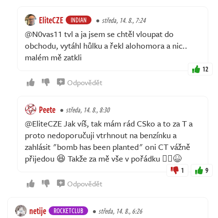
EliteCZE
INDIAN
středa, 14. 8., 7:24
@N0vas11 tvl a ja jsem se chtěl vloupat do
obchodu, vytáhl hůlku a řekl alohomora a nic..
malém mě zatkli
12
Odpovědět
Peete
středa, 14. 8., 8:30
@EliteCZE Jak víš, tak mám rád CSko a to za T a
proto nedoporučuji vtrhnout na benzínku a
zahlásit "bomb has been planted" oni CT vážně
přijedou 😆 Takže za mě vše v pořádku 🤦‍♂️😆
1
9
Odpovědět
netije
ROCKETCLUB
středa, 14. 8., 6:26