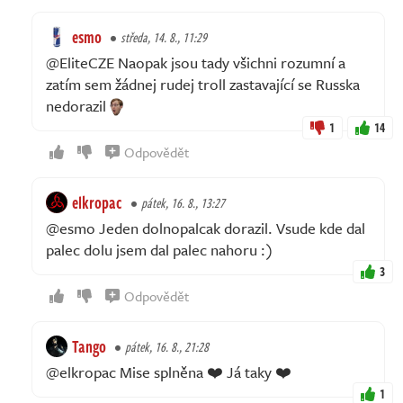
esmo
středa, 14. 8., 11:29
@EliteCZE Naopak jsou tady všichni rozumní a
zatím sem žádnej rudej troll zastavající se Russka
nedorazil
1
14
Odpovědět
elkropac
pátek, 16. 8., 13:27
@esmo Jeden dolnopalcak dorazil. Vsude kde dal
palec dolu jsem dal palec nahoru :)
3
Odpovědět
Tango
pátek, 16. 8., 21:28
@elkropac Mise splněna ❤️ Já taky ❤️
1