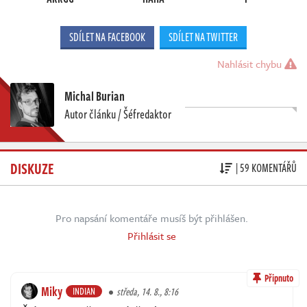
SDÍLET NA FACEBOOK
SDÍLET NA TWITTER
Nahlásit chybu
Michal Burian
Autor článku / Šéfredaktor
DISKUZE
| 59 KOMENTÁŘŮ
Pro napsání komentáře musíš být přihlášen.
Přihlásit se
Připnuto
Miky
INDIAN
středa, 14. 8., 8:16