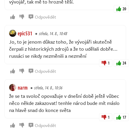
vývojář, tak mě to hrozně těší.
20
Odpovědět
epic531
středa, 14. 8., 10:48
Jo, to je jenom důkaz toho, že vývojáři skutečně
čerpali z historických zdrojů a že to udělali dobře...
russáci se nikdy nezměnili a nezmění
1
24
Odpovědět
narm
středa, 14. 8., 10:36
že se ta svoloč opovažuje v dnešní době ještě vůbec
něco někde zakazovat! tenhle národ bude mít máslo
na hlavě snad do konce světa
1
17
Odpovědět