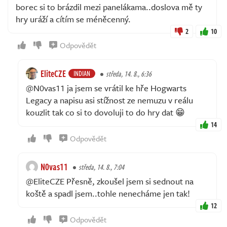
borec si to brázdil mezi panelákama..doslova mě ty
hry uráží a cítím se méněcenný.
2
10
Odpovědět
EliteCZE
INDIAN
středa, 14. 8., 6:36
@N0vas11 ja jsem se vrátil ke hře Hogwarts
Legacy a napisu asi stížnost ze nemuzu v reálu
kouzlit tak co si to dovoluji to do hry dat 😁
14
Odpovědět
N0vas11
středa, 14. 8., 7:04
@EliteCZE Přesně, zkoušel jsem si sednout na
koště a spadl jsem..tohle nenecháme jen tak!
12
Odpovědět