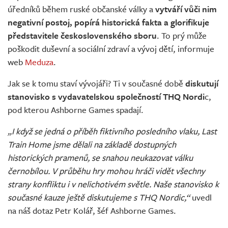
úředníků během ruské občanské války a
vytváří vůči nim
negativní postoj, popírá historická fakta a glorifikuje
představitele československého sboru
. To prý může
poškodit duševní a sociální zdraví a vývoj dětí, informuje
web
Meduza
.
Jak se k tomu staví vývojáři? Ti v současné době
diskutují
stanovisko s vydavatelskou společností THQ Nordi
c,
pod kterou Ashborne Games spadají.
„I když se jedná o příběh fiktivního posledního vlaku, Last
Train Home jsme dělali na základě dostupných
historických pramenů, se snahou neukazovat válku
černobílou. V průběhu hry mohou hráči vidět všechny
strany konfliktu i v nelichotivém světle. Naše stanovisko k
současné kauze ještě diskutujeme s THQ Nordic,“
uvedl
na náš dotaz Petr Kolář, šéf Ashborne Games.