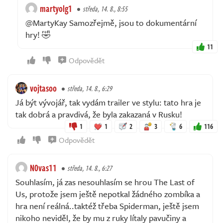
martyolg1
středa, 14. 8., 8:55
@MartyKay Samozřejmě, jsou to dokumentární
hry! 🤣
11
Odpovědět
vojtasoo
středa, 14. 8., 6:29
Já být vývojář, tak vydám trailer ve stylu: tato hra je
tak dobrá a pravdivá, že byla zakazaná v Rusku!
1
1
2
3
6
116
Odpovědět
N0vas11
středa, 14. 8., 6:27
Souhlasím, já zas nesouhlasím se hrou The Last of
Us, protože jsem ještě nepotkal žádného zombíka a
hra není reálná..taktéž třeba Spiderman, ještě jsem
nikoho neviděl, že by mu z ruky lítaly pavučiny a