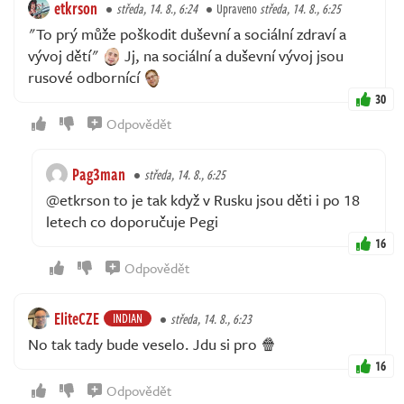
etkrson
středa, 14. 8., 6:24
Upraveno
středa, 14. 8., 6:25
"To prý může poškodit duševní a sociální zdraví a
vývoj dětí"
Jj, na sociální a duševní vývoj jsou
rusové odbornící
30
Odpovědět
Pag3man
středa, 14. 8., 6:25
@etkrson to je tak když v Rusku jsou děti i po 18
letech co doporučuje Pegi
16
Odpovědět
EliteCZE
INDIAN
středa, 14. 8., 6:23
No tak tady bude veselo. Jdu si pro 🍿
16
Odpovědět