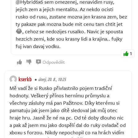
@Hybrid6x6 sem omezenej, nenavidim rusy,
jejich zem a jejich mentalitu. Az nekdo ocisti
rusko od rusu, zustane mozna jen krasna zem, bez
ty pakaze pak mozna bude mit cenu tam chtit jet
😂, cehoz se nedozijes rusalko. Navic je spousta
hezcich zemi, kde sou krasny lidi a krajina.. fujky
fuj ivan davaj vodku.
1
Odpovědět
kserkb
úterý, 20. 8., 10:25
Mě vadí že si Rusko přivlastnilo pojem tradiční
hodnoty. Veškerý přínos hernímu průmyslu a
všechny zásluhy má pan Pažitnov. Díky kterému si
pamatuju jak jsem jako dítě sledoval jak můj otec
hraje hru. Jasně že né na pc. Od té doby dlouho nic
a pak až jsem mu jako dospělí dal do ruky ovladač od
xboxu s forzou. Nikdy nepochopil co na hrách vidím