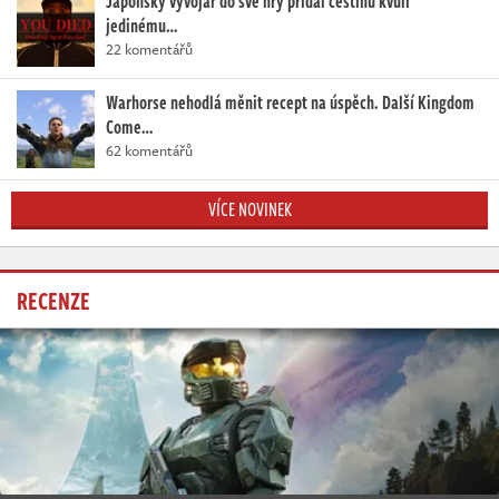
Japonský vývojář do své hry přidal češtinu kvůli
jedinému…
22 komentářů
Warhorse nehodlá měnit recept na úspěch. Další Kingdom
Come…
62 komentářů
VÍCE NOVINEK
RECENZE