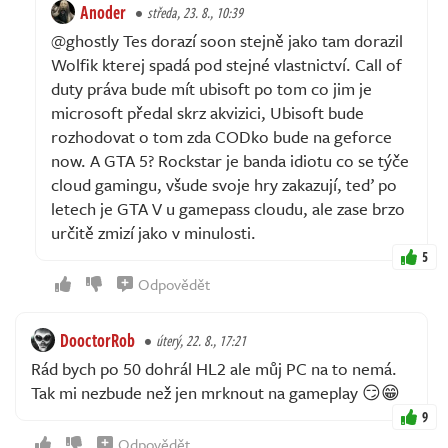
Anoder
středa, 23. 8., 10:39
@ghostly Tes dorazí soon stejně jako tam dorazil
Wolfik kterej spadá pod stejné vlastnictví. Call of
duty práva bude mít ubisoft po tom co jim je
microsoft předal skrz akvizici, Ubisoft bude
rozhodovat o tom zda CODko bude na geforce
now. A GTA 5? Rockstar je banda idiotu co se týče
cloud gamingu, všude svoje hry zakazují, teď po
letech je GTA V u gamepass cloudu, ale zase brzo
určitě zmizí jako v minulosti.
5
Odpovědět
DooctorRob
úterý, 22. 8., 17:21
Rád bych po 50 dohrál HL2 ale můj PC na to nemá.
Tak mi nezbude než jen mrknout na gameplay 😏😁
9
Odpovědět