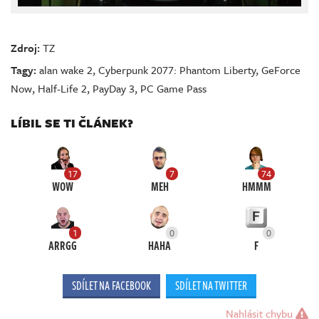
Zdroj:
TZ
Tagy:
alan wake 2
,
Cyberpunk 2077: Phantom Liberty
,
GeForce
Now
,
Half-Life 2
,
PayDay 3
,
PC Game Pass
LÍBIL SE TI ČLÁNEK?
17
7
74
WOW
MEH
HMMM
1
0
0
ARRGG
HAHA
F
SDÍLET NA FACEBOOK
SDÍLET NA TWITTER
Nahlásit chybu