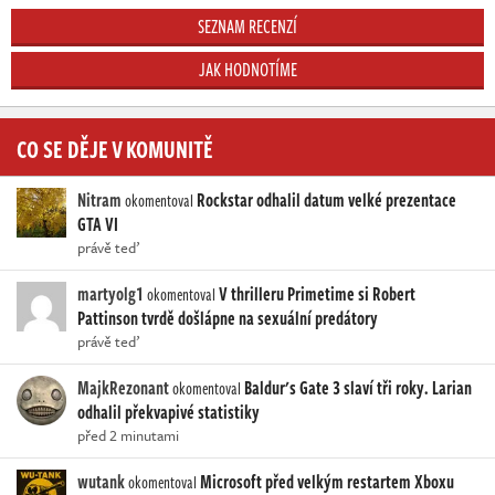
SEZNAM RECENZÍ
JAK HODNOTÍME
CO SE DĚJE V KOMUNITĚ
Nitram
Rockstar odhalil datum velké prezentace
okomentoval
GTA VI
právě teď
martyolg1
V thrilleru Primetime si Robert
okomentoval
Pattinson tvrdě došlápne na sexuální predátory
právě teď
MajkRezonant
Baldur's Gate 3 slaví tři roky. Larian
okomentoval
odhalil překvapivé statistiky
před 2 minutami
wutank
Microsoft před velkým restartem Xboxu
okomentoval