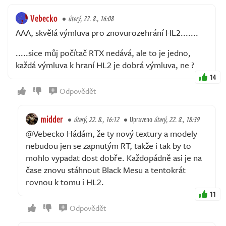
Vebecko
úterý, 22. 8., 16:08
AAA, skvělá výmluva pro znovurozehrání HL2.......
.....sice můj počítač RTX nedává, ale to je jedno,
každá výmluva k hraní HL2 je dobrá výmluva, ne ?
14
Odpovědět
midder
úterý, 22. 8., 16:12
Upraveno
úterý, 22. 8., 18:39
@Vebecko Hádám, že ty nový textury a modely
nebudou jen se zapnutým RT, takže i tak by to
mohlo vypadat dost dobře. Každopádně asi je na
čase znovu stáhnout Black Mesu a tentokrát
rovnou k tomu i HL2.
11
Odpovědět