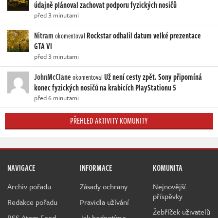
údajně plánoval zachovat podporu fyzických nosičů
před 3 minutami
Nitram
Rockstar odhalil datum velké prezentace
okomentoval
GTA VI
před 3 minutami
JohnMcClane
Už není cesty zpět. Sony připomíná
okomentoval
konec fyzických nosičů na krabicích PlayStationu 5
před 6 minutami
PŘEHLED AKTIVITY KOMUNITY
NAVIGACE
INFORMACE
KOMUNITA
Archiv pořadu
Zásady ochrany
Nejnovější
příspěvky
Redakce pořadu
Pravidla užívání
Žebříček uživatelů
RSS Atom Feed
Jak hodnotíme