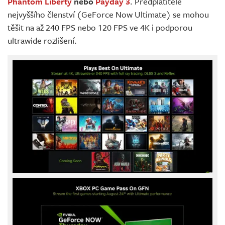
Phantom Liberty
nebo
Payday 3
. Předplatitelé
nejvyššího členství (GeForce Now Ultimate) se mohou
těšit na až 240 FPS nebo 120 FPS ve 4K i podporou
ultrawide rozlišení.