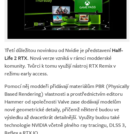
Třetí důležitou novinkou od Nvidie je představení
Half-
Life 2 RTX
. Nová verze vzniká v rámci modderské
komunity. Tvůrci k tomu využijí nástroj RTX Remix v
režimu early access.
Pomocí něj moddeři přidávají materiálům PBR (Physically
Based Rendering) vlastnosti a prostřednictvím editoru
Hammer od společnosti Valve zase dodávají modelům
nové geometrické detaily, přičemž některé budou ve
výsledku až dvacetkrát detailnější. Využity budou také
technologie NVIDIA včetně plného ray tracingu, DLSS 3,
Reflex a RTX IO.