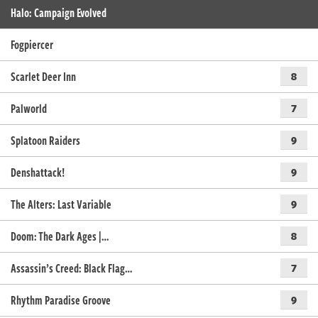
Halo: Campaign Evolved
Fogpiercer
Scarlet Deer Inn
8
Palworld
7
Splatoon Raiders
9
Denshattack!
9
The Alters: Last Variable
9
Doom: The Dark Ages |…
8
Assassin’s Creed: Black Flag…
7
Rhythm Paradise Groove
9