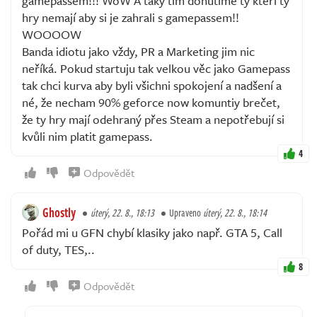
gamepassem!!! WoW A taky tím donutíme ty kteří ty
hry nemají aby si je zahrali s gamepassem!!
WOOOOW
Banda idiotu jako vždy, PR a Marketing jim nic
neříká. Pokud startuju tak velkou věc jako Gamepass
tak chci kurva aby byli všichni spokojení a nadšení a
né, že necham 90% geforce now komuntiy brečet,
že ty hry mají odehraný přes Steam a nepotřebují si
kvůli nim platit gamepass.
4
Odpovědět
Ghostly
úterý, 22. 8., 18:13
Upraveno
úterý, 22. 8., 18:14
Pořád mi u GFN chybí klasiky jako např. GTA 5, Call
of duty, TES,..
8
Odpovědět