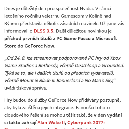
Živě
Dnes je důležitý den pro společnost Nvidia. V rámci
letošního ročníku veletrhu Gamescom v Kolíně nad
Rýnem představila několik zásadních novinek. Už jsme vás
informovali o
DLSS 3.5
. Další důležitou novinkou je
příchod prvních titulů z PC Game Passu a Microsoft
Store do GeForce Now
.
„Od 24. 8. lze streamovat podporované PC hry od Xbox
Game Studios a Bethesdy, včetně Deathloop a Grounded.
Týká se to, ale i dalších titulů od předních vydavatelů,
včetně Mount & Blade II: Bannerlord a No Man's Sky,“
uvádí tisková zpráva.
Hry budou do služby GeForce Now přidávány postupně,
aby byla zajištěna jejich integrace. Fanoušci tohoto
cloudového řešení se mohou těšit také, že
v den vydání
si takto zahrají
Alan Wake II
,
Cyberpunk 2077: