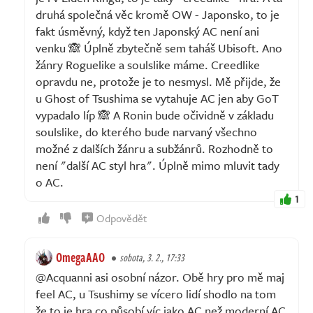
druhá společná věc kromě OW - Japonsko, to je
fakt úsměvný, když ten Japonský AC není ani
venku 🙈 Úplně zbytečně sem taháš Ubisoft. Ano
žánry Roguelike a soulslike máme. Creedlike
opravdu ne, protože je to nesmysl. Mě přijde, že
u Ghost of Tsushima se vytahuje AC jen aby GoT
vypadalo líp 🙈 A Ronin bude očividně v základu
soulslike, do kterého bude narvaný všechno
možné z dalších žánru a subžánrů. Rozhodně to
není "další AC styl hra". Úplně mimo mluvit tady
o AC.
1
Odpovědět
OmegaAAO
sobota, 3. 2., 17:33
@Acquanni asi osobní názor. Obě hry pro mě maj
feel AC, u Tsushimy se vícero lidí shodlo na tom
že to je hra co působí víc jako AC než moderní AC