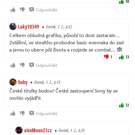
10
Odpovědět
Luky10349
čtvrtek, 1. 2., 6:52
Celkem obludná grafika, působí to dost zastarale...
Zvláštní, ve stealthu probodne basic enemaka do zad
a jemu to ubere půl života a rozjede se combat... 🙈
1
13
Odpovědět
huby
čtvrtek, 1. 2., 6:13
České titulky budou? České zastoupení Sony by se
mohlo vyjádřit
12
Odpovědět
alexMoon21cz
čtvrtek, 1. 2., 6:25