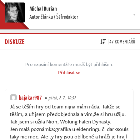
Michal Burian
Autor článku / Šéfredaktor
DISKUZE
| 47 KOMENTÁŘŮ
Pro napsání komentáře musíš být přihlášen.
Přihlásit se
kajakar987
pátek, 2. 2., 10:57
Já se těším hry od team nijna mám ráda. Takže se
těším, a už jsem předobjednala a vim,že si hru užiju.
Tak jsem si užila Nioh, Wolung Falen Dynasty.
Jen malá poznámka:grafika u eldenringu či darksouls
taky nic moc. Ale ty hry jsou oblíbené a hráči je hrají