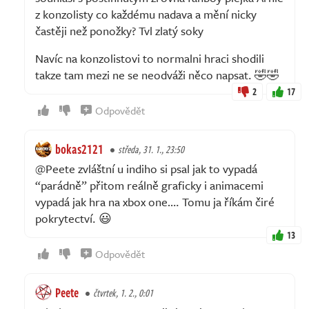
z konzolisty co každému nadava a mění nicky
častěji než ponožky? Tvl zlatý soky
Navíc na konzolistovi to normalni hraci shodili
takze tam mezi ne se neodváži něco napsat. 🤣🤣
2
17
Odpovědět
bokas2121
středa, 31. 1., 23:50
@Peete zvláštní u indiho si psal jak to vypadá
“parádně” přitom reálně graficky i animacemi
vypadá jak hra na xbox one…. Tomu ja říkám čiré
pokrytectví. 😃
13
Odpovědět
Peete
čtvrtek, 1. 2., 0:01