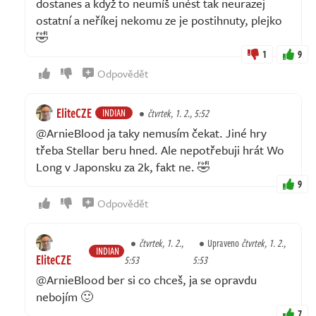
dostanes a když to neumíš unést tak neurazej
ostatní a neříkej nekomu ze je postihnuty, plejko
🤣
1
9
Odpovědět
EliteCZE
INDIAN
čtvrtek, 1. 2., 5:52
@ArnieBlood ja taky nemusím čekat. Jiné hry
třeba Stellar beru hned. Ale nepotřebuji hrát Wo
Long v Japonsku za 2k, fakt ne. 🤣
9
Odpovědět
čtvrtek, 1. 2.,
Upraveno
čtvrtek, 1. 2.,
INDIAN
EliteCZE
5:53
5:53
@ArnieBlood ber si co chceš, ja se opravdu
nebojím 🙂
7