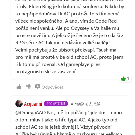
tituly. Elden Ring je krkolomná soulovka. Nikdo by
to nepřipodobňoval k AC protože to s tím nemá
vůbec nic společného. A ano, vím že Code Red
pořád není venku. Ale po Odyssey a Valhalle mu
prostě nevěřím. A jelikož je řečeno že je to další z
RPG série AC tak mu nedávám velké naděje.
Velmi pochybuju že ubisoft překvapí. Tsushima
pro mě má prostě vibe old school AC, proto jsem
ji k tomu přirovnal. Od gameplaye přes
protagonistu skrze zasazení.
1
Odpovědět
Acquanni
ROCKETCLUB
neděle, 4. 2., 9:30
@OmegaAAO No, mě to pořád přijde dost mimo
o tom mluvit jako o hře typu AC. A jako typ old
school AC to je ještě divnější. Vždyť původní
ACčka byly úplně a hlavně o parkouru, ve velkých