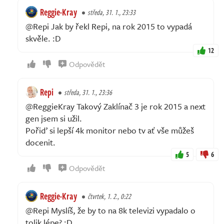
Reggie-Kray
středa, 31. 1., 23:33
@Repi Jak by řekl Repi, na rok 2015 to vypadá
skvěle. :D
12
Odpovědět
Repi
středa, 31. 1., 23:36
@ReggieKray Takový Zaklínač 3 je rok 2015 a next
gen jsem si užil.
Pořiď si lepší 4k monitor nebo tv ať vše můžeš
docenit.
5
6
Odpovědět
Reggie-Kray
čtvrtek, 1. 2., 0:22
@Repi Myslíš, že by to na 8k televizi vypadalo o
tolik lépe? :D