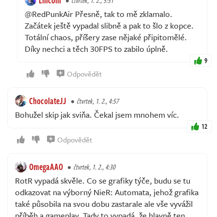
Lincoln
čtvrtek, 1. 2., 5:51
@RedPunkAir Přesně, tak to mě zklamalo.
Začátek ještě vypadal slibně a pak to šlo z kopce.
Totální chaos, příšery zase nějaké připitomělé.
Díky nechci a těch 30FPS to zabilo úplně.
9
Odpovědět
ChocolateJJ
čtvrtek, 1. 2., 4:57
Bohužel skip jak sviňa. Čekal jsem mnohem víc.
12
Odpovědět
OmegaAAO
čtvrtek, 1. 2., 4:30
RotR vypadá skvěle. Co se grafiky týče, budu se tu
odkazovat na výborný NieR: Automata, jehož grafika
také působila na svou dobu zastarale ale vše vyvážil
příběh a gameplay. Tady to vypadá, že hlavně ten