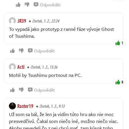
Odpovědět
JR39
čtvrtek, 1. 2., 22:24
To vypadá jako prototyp z ranné fáze vývoje Ghost
of Tsushima.
1
Odpovědět
Acti
čtvrtek, 1. 2., 13:36
Mohli by Tsushimu portnout na PC.
8
Odpovědět
Raster19
čtvrtek, 1. 2., 9:13
Už som sa bál, že len ja vidím túto hru ako nie moc
presvedčivú. Čakal som niečo iné, možno niečo viac.
Akoby nevedeli čo z nej chcú mať, tam kúsok toho,