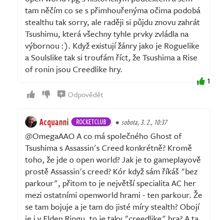
tam něčím co se s přimhouřenýma očima podobá
stealthu tak sorry, ale raději si půjdu znovu zahrát
Tsushimu, která všechny tyhle prvky zvládla na
výbornou :). Když existují žánry jako je Roguelike
a Soulslike tak si troufám říct, že Tsushima a Rise
of ronin jsou Creedlike hry.
1
Odpovědět
Acquanni
ROCKETCLUB
sobota, 3. 2., 10:37
@OmegaAAO A co má společného Ghost of
Tsushima s Assassin's Creed konkrétně? Kromě
toho, že jde o open world? Jak je to gameplayově
prostě Assassin's creed? Kór když sám říkáš "bez
parkour", přitom to je největší specialita AC her
mezi ostatními openworld hrami - ten parkour. Že
se tam bojuje a je tam do jisté míry stealth? Obojí
je i v Elden Ringu, to je taky "creedlike" hra? A ta