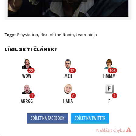
Tagy:
Playstation
,
Rise of the Ronin
,
team ninja
LÍBIL SE TI ČLÁNEK?
22
12
106
WOW
MEH
HMMM
1
6
1
ARRGG
HAHA
F
SDÍLET NA FACEBOOK
SDÍLET NA TWITTER
Nahlásit chybu