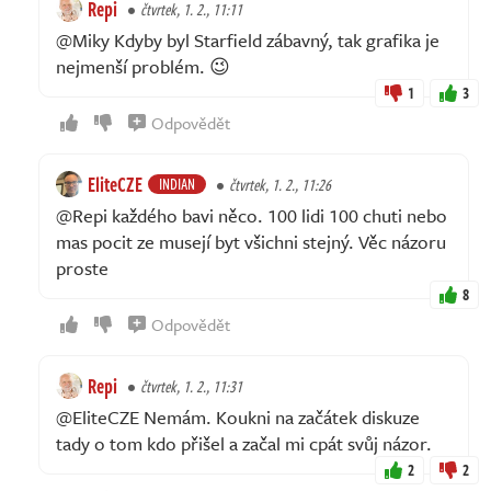
Repi
čtvrtek, 1. 2., 11:11
@Miky Kdyby byl Starfield zábavný, tak grafika je
nejmenší problém. 😉
1
3
Odpovědět
EliteCZE
INDIAN
čtvrtek, 1. 2., 11:26
@Repi každého bavi něco. 100 lidi 100 chuti nebo
mas pocit ze musejí byt všichni stejný. Věc názoru
proste
8
Odpovědět
Repi
čtvrtek, 1. 2., 11:31
@EliteCZE Nemám. Koukni na začátek diskuze
tady o tom kdo přišel a začal mi cpát svůj názor.
2
2