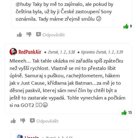
@huby Taky by mě to zajímalo, ale pokud by
čeština byla, už by ji České zastoupení Sony
oznámila. Tady máme zřejmě smůlu 😕
9
Odpovědět
RedPunkAir
čtvrtek, 1. 2., 5:38
Upraveno
čtvrtek, 1. 2., 5:39
Mleeeh... Tak tahle ukázka mi zařadila spíš zpátečku
než vyšší rychlost. Vlastně se mi to přestalo líbit
úplně. Samuraj s puškou, rachejtlometem, hákem
jak v Just Cause, křídlama jak Batman...za mě je to
děsnej paskvil, kterej sám neví čím by chtěl být a
ještě to zastarale vypadá. Tohle vynechám a počkám
si na GOT2 🤷‍♂️😉
15
Odpovědět