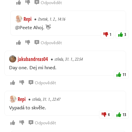
Odpovědět
Repi
čtvrtek, 1. 2., 14:16
@Peete Ahoj. 👋
1
3
Odpovědět
jakubandreas04
středa, 31. 1., 22:54
Day one. Dej mi hned.
11
Odpovědět
Repi
středa, 31. 1., 22:47
Vypadá to skvěle.
4
13
Odpovědět