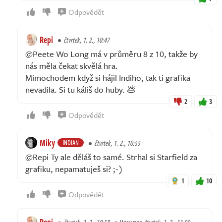
Odpovědět
Repi
čtvrtek, 1. 2., 10:47
@Peete Wo Long má v průměru 8 z 10, takže by
nás měla čekat skvělá hra.
Mimochodem když si hájil Indiho, tak ti grafika
nevadila. Si tu káliš do huby. 💩
2
3
Odpovědět
Miky
INDIAN
čtvrtek, 1. 2., 10:55
@Repi Ty ale děláš to samé. Strhal si Starfield za
grafiku, nepamatuješ si? ;-)
1
10
Odpovědět