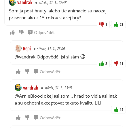
vandrak
středa, 31. 1., 22:58
Som ja postihnuty, alebo tie animacie su naozaj
priserne ako z 15 rokov starej hry?
1
23
Odpovědět
Repi
středa, 31. 1., 23:00
@vandrak Odpověděl jsi si sám 😉
8
11
Odpovědět
vandrak
středa, 31. 1., 23:03
@ArnieBlood okej asi som… hraci to vidia asi inak
a su ochotni akceptovat takuto kvalitu 🤷‍♂️
14
Odpovědět