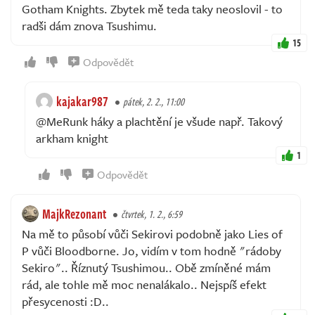
Gotham Knights. Zbytek mě teda taky neoslovil - to
radši dám znova Tsushimu.
15
Odpovědět
kajakar987
pátek, 2. 2., 11:00
@MeRunk háky a plachtění je všude např. Takový
arkham knight
1
Odpovědět
MajkRezonant
čtvrtek, 1. 2., 6:59
Na mě to působí vůči Sekirovi podobně jako Lies of
P vůči Bloodborne. Jo, vidím v tom hodně "rádoby
Sekiro".. Říznutý Tsushimou.. Obě zmíněné mám
rád, ale tohle mě moc nenalákalo.. Nejspíš efekt
přesycenosti :D..