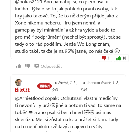
@bokas2121 Ano pamatuji si, co jsem psal u
Indiho. Týkalo se to jak pohledu první osoby, tak
hry jako takové. To, že to některým přijde jako z
Xone nikomu neberu. Hru jsem nehrál a
gameplay byl minimální a až hra vyjde a bude to
pro mě "podprůměr"(nechci být sprostý), tak se
tady o to rád podělím. Jenže Wo Long znám,
studio také, takže je na 95% jasné, co nás čeká 🙂
1
10
Odpovědět
čtvrtek, 1. 2.,
Upraveno
čtvrtek, 1. 2.,
INDIAN
EliteCZE
5:41
5:49
@ArnieBlood copak? Ochutnani vlastní medicíny
ti nevoní? Ty urážíš jiné a potom ti vadi to same na
tobě? 💋 a ano psal si beru hned 🤣🤣 asi mas
sklerózu. Mel si zůstat na kz a urážet si tam. Tady
na to není nikdo zvědavý a najevo to vždy