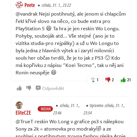
Peete
středa, 31. 1., 23:22
@vandrak Nejsi postihnutý, ale jenom si chlapcům
řekl křivé slovo na něco, co bude extra pro
PlayStation 5 😆 Ta hra je jen reskin Wo Longu.
Pohyby, souboják atd... Vše stejné (ano je to
vizitka studia-pro rejpálky) a už u Wo Longu to
byla jedna z hlavních výtek a i zarytí milovníci
souls her občas tvrdili, že je to jak z PS3 🙂 Kdo
má kopřivku z nápisu "Koei Tecmo", tak u něj ani
Ronin neuspěje 😆
1
2
21
Odpovědět
středa, 31. 1.,
Upraveno
středa, 31. 1.,
INDIAN
EliteCZE
23:46
23:54
@TrueT reskin Wo Long v grafice ps3 s nálepkou
Sony za 2k = atomovka pro modraky🤣 a ze
souhlasi s postihnutym zrovna fanboy plejka Arnie