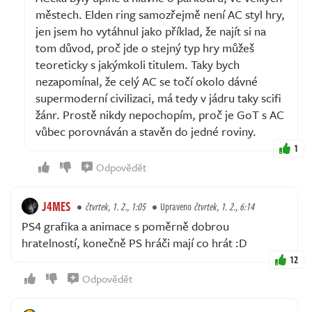
městech. Elden ring samozřejmě není AC styl hry,
jen jsem ho vytáhnul jako příklad, že najít si na
tom důvod, proč jde o stejný typ hry můžeš
teoreticky s jakýmkoli titulem. Taky bych
nezapomínal, že celý AC se točí okolo dávné
supermoderní civilizaci, má tedy v jádru taky scifi
žánr. Prostě nikdy nepochopím, proč je GoT s AC
vůbec porovnáván a stavěn do jedné roviny.
1
Odpovědět
J4MES
čtvrtek, 1. 2., 1:05
Upraveno
čtvrtek, 1. 2., 6:14
PS4 grafika a animace s poměrně dobrou
hratelností, konečně PS hráči mají co hrát :D
12
Odpovědět