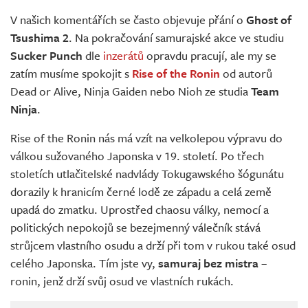
Živě
V našich komentářích se často objevuje přání o
Ghost of
Tsushima 2
. Na pokračování samurajské akce ve studiu
Sucker Punch
dle
inzerátů
opravdu pracují, ale my se
zatím musíme spokojit s
Rise of the Ronin
od autorů
Dead or Alive, Ninja Gaiden nebo Nioh ze studia
Team
Ninja
.
Rise of the Ronin nás má vzít na velkolepou výpravu do
válkou sužovaného Japonska v 19. století. Po třech
stoletích utlačitelské nadvlády Tokugawského šógunátu
dorazily k hranicím černé lodě ze západu a celá země
upadá do zmatku. Uprostřed chaosu války, nemocí a
politických nepokojů se bezejmenný válečník stává
strůjcem vlastního osudu a drží při tom v rukou také osud
celého Japonska. Tím jste vy,
samuraj bez mistra
–
ronin, jenž drží svůj osud ve vlastních rukách.