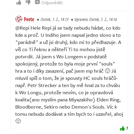
Odpovědět
Peete
čtvrtek, 1. 2., 14:13
Upraveno
čtvrtek, 1. 2., 14:16
@Repi Hele Repi já se tady nebudu hádat, co kdo
kde a proč. U Indiho jsem napsal jedno slovo a to
"parádně" a už jsi druhý, kdo mi to předhazuje. A
víš co Ti řeknu a někteří Ti to mohou jistě
potvrdit. Já jsem s Wo Longem v podstatě
spokojený, protože to byla moje první "souls"
hra a to i díky zasazení, pač jsem mp hráč 🙂 Já
mluvil spíš o tom, že je spousty HC souls hráčů-
např. Petr Strecker a ten by mě hnal za tu chválu
k Wo Longu, protože nevím, co je opravdová
kvalita(ano myslím pana Miyazakiho) Elden Ring,
Bloodborne, Sekiro nebo Demon's Souls. Víc k
tomu nebudu dodávat a tím bych to i uzavřel, ahoj
🙂
7