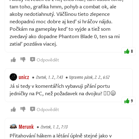
tam toho, grafika hmm, pohyb a combat ok, ale
akoby nedotiahnutý. Väčšinou tieto zlepence
nedopadnú moc dobre aj keď si hráčov nájdu.
Počkám na gameplay keď to vyjde a tiež som
zvedavý ako dopadne Phantom Blade 0, ten sa mi
zatiaľ pozdáva viacej.
8
Odpovědět
unicz
čtvrtek, 1. 2., 7:43
Upraveno
pátek, 2. 2., 6:52
Já si tedy v komentářích vybavuji přání portu
jedničky na PC, než požadavek na dvojku? 🤷‍♂️😄
9
Odpovědět
Merunk
čtvrtek, 1. 2., 7:13
Přitahování hákem a létání úplně stejné jako v