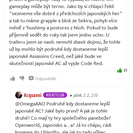
gameplay může být terno. Jako by si chlapci řekli
"vezmeme vše dobré z předchozích japonských her"
a tak tu máme grapple a blok ze Sekira, pohyb více
méně z Tsushimy a postures z Nioh. Pokud to bude
příjemně sedět do ruky tak jsem jedno ucho. U
traileru jsem se navíc nemohl zbavit dojmu, že tohle
už by mohlo být podruhé kdy dostaneme lepší
japonské Assassins Creed, než jaké bude ve
skutečnosti japonské AC až vyjde Code Red.
11
Odpovědět
Acquanni
ROCKETCLUB
pátek, 2. 2., 2:13
@OmegaAAO Podruhé kdy dostaneme lepší
japonské AC? Jaké bylo první? A jak je tohle
druhé? Co mají ty hry společného panebože?
Openworld, Japonsko a.. a? Já to chápu, rádi
kopeme do Ubisoftu, ale jak to tady vůbec