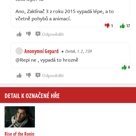
Ano, Zaklínač 3 z roku 2015 vypadá lépe, a to
včetně pohybů a animací.
1
17
Odpovědět
Anonymní Gepard
čtvrtek, 1. 2., 7:59
@Repi ne , vypadá to hrozně
6
Odpovědět
DETAIL K OZNAČENÉ HŘE
Rise of the Ronin