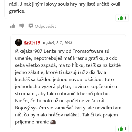
rádi. Jinak jinými slovy souls hry hry jistě určitě kvůli
grafice.
1
Odpovědět
Raster19
pátek, 2. 2., 16:16
@kajakar987 Lenže hry od Fromsoftware sú
umenie, nepotrebuješ mať krásnu grafiku, ak do
seba všetko zapadá, má to hĺbku, tešíš sa na každé
jedno zákutie, ktoré ti ukazujú už z diaľky a
kocháš sa každou jednou novou lokáciou. Toto
jednoducho vyzerá plytko, rovina s kopčekmi so
stromami, aby takto ohraničili hernú plochu.
Niečo, čo tu bolo už nespočetne veľa krát.
Bojový systém vie zamiešať karty, ale nevidím tam
nič, čo by malo hráčov nalákať. Tak či tak prajem
príjemné hranie
1