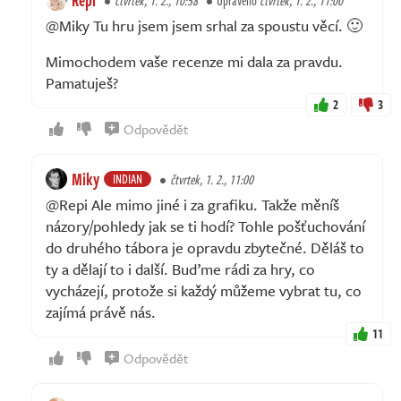
Repi
čtvrtek, 1. 2., 10:58
Upraveno
čtvrtek, 1. 2., 11:00
@Miky Tu hru jsem jsem srhal za spoustu věcí. 🙂
Mimochodem vaše recenze mi dala za pravdu.
Pamatuješ?
2
3
Odpovědět
Miky
INDIAN
čtvrtek, 1. 2., 11:00
@Repi Ale mimo jiné i za grafiku. Takže měníš
názory/pohledy jak se ti hodí? Tohle pošťuchování
do druhého tábora je opravdu zbytečné. Děláš to
ty a dělají to i další. Buďme rádi za hry, co
vycházejí, protože si každý můžeme vybrat tu, co
zajímá právě nás.
11
Odpovědět