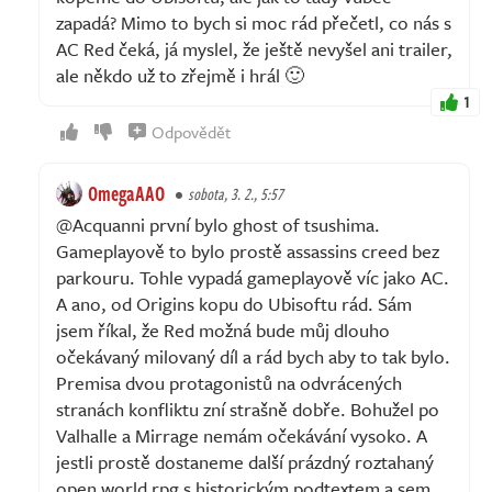
zapadá? Mimo to bych si moc rád přečetl, co nás s
AC Red čeká, já myslel, že ještě nevyšel ani trailer,
ale někdo už to zřejmě i hrál 🙂
1
Odpovědět
OmegaAAO
sobota, 3. 2., 5:57
@Acquanni první bylo ghost of tsushima.
Gameplayově to bylo prostě assassins creed bez
parkouru. Tohle vypadá gameplayově víc jako AC.
A ano, od Origins kopu do Ubisoftu rád. Sám
jsem říkal, že Red možná bude můj dlouho
očekávaný milovaný díl a rád bych aby to tak bylo.
Premisa dvou protagonistů na odvrácených
stranách konfliktu zní strašně dobře. Bohužel po
Valhalle a Mirrage nemám očekávání vysoko. A
jestli prostě dostaneme další prázdný roztahaný
open world rpg s historickým podtextem a sem