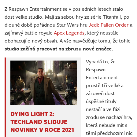
Živě
Z Respawn Entertainment se v posledních letech stalo
dost velké studio. Mají za sebou hry ze série Titanfall, po
dlouhé době pořádnou Star Wars hru
Jedi: Fallen Order
a
zajímavý battle royale
Apex Legends
, který neustále
obohacují o nový obsah. A vše nasvědčuje tomu, že tohle
studio začíná pracovat na zbrusu nové značce.
Vypadá to, že
Respawn
Entertainment
prostě tři velké a
zároveň dost
úspěšné tituly
nestačí a ve fázi
DYING LIGHT 2:
zrodu se nachází hra,
TECHLAND SLIBUJE
která nebude mít s
NOVINKY V ROCE 2021
těmi předchozími nic