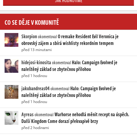
JAK HODNOTÍME
CO SE DĚJE V KOMUNITĚ
Skorpion
O remake Resident Evil Veronica je
okomentoval
obrovský zájem a sbírá wishlisty rekordním tempem
před 13 minutami
hidejosi-kinosita
Halo: Campaign Evolved je
okomentoval
naleštěný základ se zbytečnou přílohou
před 1 hodinou
jakubandreas04
Halo: Campaign Evolved je
okomentoval
naleštěný základ se zbytečnou přílohou
před 1 hodinou
Ayreas
Warhorse nehodlá měnit recept na úspěch.
okomentoval
Další Kingdom Come dorazí překvapivě brzy
před 2 hodinami