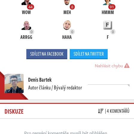
44
8
91
WOW
MEH
HMMM
0
0
0
ARRGG
HAHA
F
SDÍLET NA FACEBOOK
SDÍLET NA TWITTER
Nahlásit chybu
Denis Bartek
Autor článku / Bývalý redaktor
DISKUZE
| 4 KOMENTÁŘŮ
Pro napsání komentáře musíš být přihlášen.