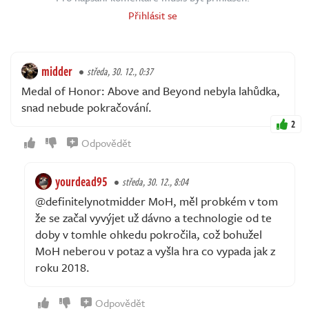
Přihlásit se
midder
středa, 30. 12., 0:37
Medal of Honor: Above and Beyond nebyla lahůdka,
snad nebude pokračování.
2
Odpovědět
yourdead95
středa, 30. 12., 8:04
@definitelynotmidder MoH, měl probkém v tom
že se začal vyvýjet už dávno a technologie od te
doby v tomhle ohkedu pokročila, což bohužel
MoH neberou v potaz a vyšla hra co vypada jak z
roku 2018.
Odpovědět