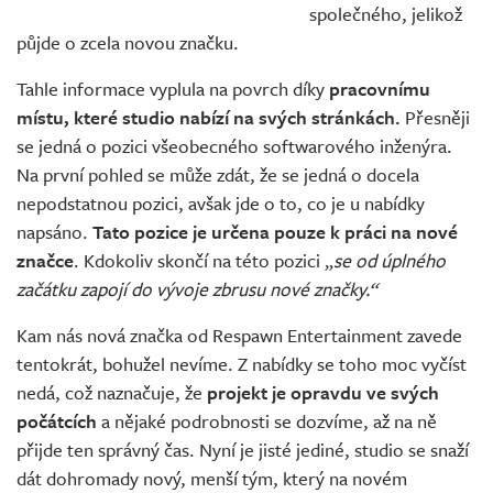
společného, jelikož
půjde o zcela novou značku.
Tahle informace vyplula na povrch díky
pracovnímu
místu, které studio nabízí na svých stránkách.
Přesněji
se jedná o pozici všeobecného softwarového inženýra.
Na první pohled se může zdát, že se jedná o docela
nepodstatnou pozici, avšak jde o to, co je u nabídky
napsáno.
Tato pozice je určena pouze k práci na nové
značce
. Kdokoliv skončí na této pozici „
se od úplného
začátku zapojí do vývoje zbrusu nové značky.“
Kam nás nová značka od Respawn Entertainment zavede
tentokrát, bohužel nevíme. Z nabídky se toho moc vyčíst
nedá, což naznačuje, že
projekt je opravdu ve svých
počátcích
a nějaké podrobnosti se dozvíme, až na ně
přijde ten správný čas. Nyní je jisté jediné, studio se snaží
dát dohromady nový, menší tým, který na novém