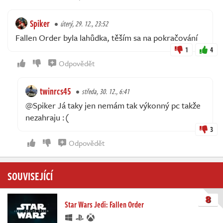
Spiker
úterý, 29. 12., 23:52
Fallen Order byla lahůdka, těším sa na pokračování
1
4
Odpovědět
twinrcs45
středa, 30. 12., 6:41
@Spiker Já taky jen nemám tak výkonný pc takže
nezahraju :(
3
Odpovědět
SOUVISEJÍCÍ
8
Star Wars Jedi: Fallen Order