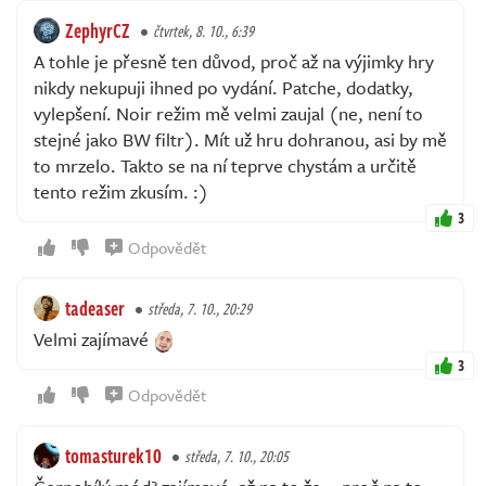
ZephyrCZ
čtvrtek, 8. 10., 6:39
A tohle je přesně ten důvod, proč až na výjimky hry
nikdy nekupuji ihned po vydání. Patche, dodatky,
vylepšení. Noir režim mě velmi zaujal (ne, není to
stejné jako BW filtr). Mít už hru dohranou, asi by mě
to mrzelo. Takto se na ní teprve chystám a určitě
tento režim zkusím. :)
3
Odpovědět
tadeaser
středa, 7. 10., 20:29
Velmi zajímavé
3
Odpovědět
tomasturek10
středa, 7. 10., 20:05