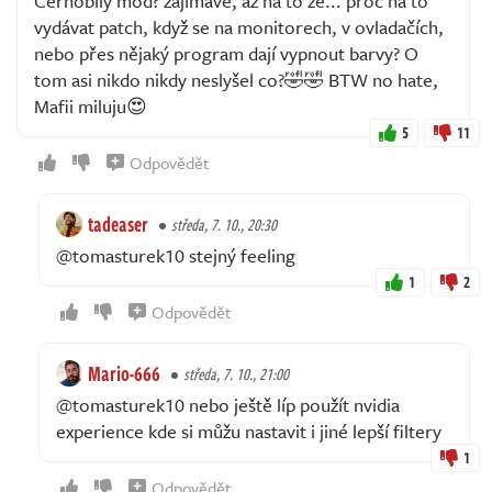
Černobílý mód? zajímavé, až na to že... proč na to
vydávat patch, když se na monitorech, v ovladačích,
nebo přes nějaký program dají vypnout barvy? O
tom asi nikdo nikdy neslyšel co?🤣🤣 BTW no hate,
Mafii miluju😍
5
11
Odpovědět
tadeaser
středa, 7. 10., 20:30
@tomasturek10 stejný feeling
1
2
Odpovědět
Mario-666
středa, 7. 10., 21:00
@tomasturek10 nebo ještě líp použít nvidia
experience kde si můžu nastavit i jiné lepší filtery
1
Odpovědět