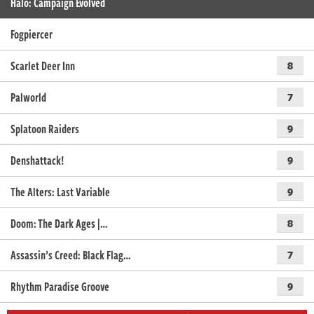
Halo: Campaign Evolved
Fogpiercer
Scarlet Deer Inn
8
Palworld
7
Splatoon Raiders
9
Denshattack!
9
The Alters: Last Variable
9
Doom: The Dark Ages |…
8
Assassin’s Creed: Black Flag…
7
Rhythm Paradise Groove
9