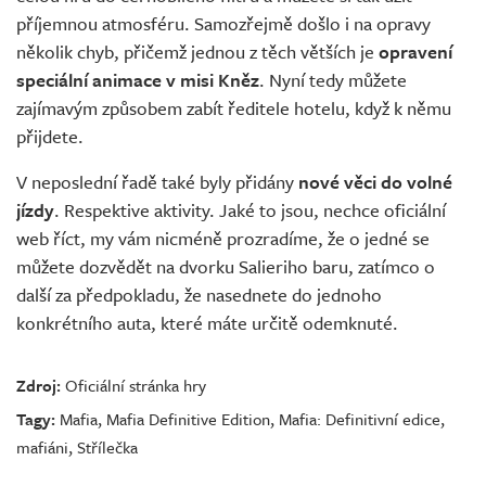
příjemnou atmosféru. Samozřejmě došlo i na opravy
několik chyb, přičemž jednou z těch větších je
opravení
speciální animace v misi Kněz
. Nyní tedy můžete
zajímavým způsobem zabít ředitele hotelu, když k němu
přijdete.
V neposlední řadě také byly přidány
nové věci do volné
jízdy
. Respektive aktivity. Jaké to jsou, nechce oficiální
web říct, my vám nicméně prozradíme, že o jedné se
můžete dozvědět na dvorku Salieriho baru, zatímco o
další za předpokladu, že nasednete do jednoho
konkrétního auta, které máte určitě odemknuté.
Zdroj:
Oficiální stránka hry
Tagy:
Mafia
,
Mafia Definitive Edition
,
Mafia: Definitivní edice
,
mafiáni
,
Střílečka