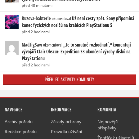
před 48 minutami
Ruzova-bakterie
Už není cesty zpět. Sony připomíná
okomentoval
konec fyzických nosičů na krabicích PlayStationu 5
před 2 hodinami
MadJigSaw
„Je to smutné rozhodnutí,“ komentují
okomentoval
vývojáři Clair Obscur: Expedition 33 ukončení výroby disků na
PlayStationu
před 2 hodinami
PŘEHLED AKTIVITY KOMUNITY
NAVIGACE
INFORMACE
KOMUNITA
Archiv pořadu
Zásady ochrany
Nejnovější
příspěvky
Redakce pořadu
Pravidla užívání
Žebříček uživatelů