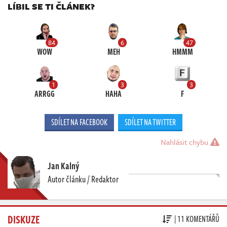
LÍBIL SE TI ČLÁNEK?
84
6
47
WOW
MEH
HMMM
1
3
3
ARRGG
HAHA
F
SDÍLET NA FACEBOOK
SDÍLET NA TWITTER
Nahlásit chybu
Jan Kalný
Autor článku / Redaktor
DISKUZE
| 11 KOMENTÁŘŮ