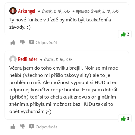
Arkangel
čtvrtek, 8. 10., 7:45
Upraveno
čtvrtek, 8. 10., 7:45
Ty nové funkce v Jízdě by mělo být taxikaření a
závody. :)
2
Odpovědět
RedBlader
čtvrtek, 8. 10., 7:19
Včera jsem do toho chvilku brejlil. Noir se mi moc
nelíbí (všechno mi přišlo takový slitý) ale to je
problém u mě. Ale možnost vypnout si HUD a ten
odpornej kosočtverec je bomba. Hru jsem dohrál
(příběh) teď si to chci zkusit znovu s originálním
zněním a přibyla mi možnost bez HUDu tak si to
opět vychutnám ;-)
3
Odpovědět