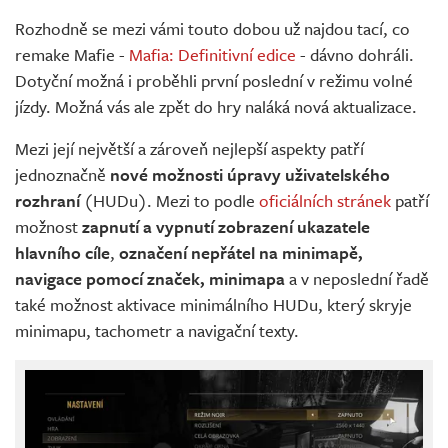
Živě
Rozhodně se mezi vámi touto dobou už najdou tací, co
remake Mafie -
Mafia: Definitivní edice
- dávno dohráli.
Dotyční možná i proběhli první poslední v režimu volné
jízdy. Možná vás ale zpět do hry naláká nová aktualizace.
Mezi její největší a zároveň nejlepší aspekty patří
jednoznačně
nové možnosti úpravy uživatelského
rozhraní
(HUDu). Mezi to podle
oficiálních stránek
patří
možnost
zapnutí a vypnutí zobrazení ukazatele
hlavního cíle
,
označení nepřátel na minimapě,
navigace pomocí značek, minimapa
a v neposlední řadě
také možnost aktivace minimálního HUDu, který skryje
minimapu, tachometr a navigační texty.