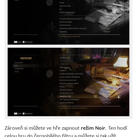
Zároveň si můžete ve hře zapnout
režim Noir
. Ten hodí
celou hru do černobílého filtru a můžete si tak užít