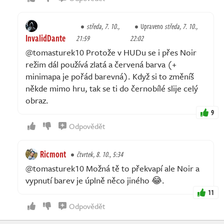
středa, 7. 10.,
Upraveno
středa, 7. 10.,
InvalidDante
21:59
22:02
@tomasturek10 Protože v HUDu se i přes Noir
režim dál používá zlatá a červená barva (+
minimapa je pořád barevná). Když si to změníš
někde mimo hru, tak se ti do černobílé slije celý
obraz.
9
Odpovědět
Ricmont
čtvrtek, 8. 10., 5:34
@tomasturek10 Možná tě to překvapí ale Noir a
vypnutí barev je úplně něco jiného 😂.
11
Odpovědět