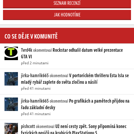
SEZNAM RECENZÍ
JAK HODNOTÍME
CO SE DĚJE V KOMUNITĚ
Tvrd4k
Rockstar odhalil datum velké prezentace
okomentoval
GTA VI
před 2 minutami
jirka-hamrik665
V portorickém thrilleru Esta Isla se
okomentoval
mladý rybář zaplete do světa zločinu a násilí
před 41 minutami
jirka-hamrik665
Po grafikách a pamětech přijdou na
okomentoval
řadu základní desky
před 41 minutami
pishcott
Už není cesty zpět. Sony připomíná konec
okomentoval
fyzických nosičů na krabicích PlayStationu 5