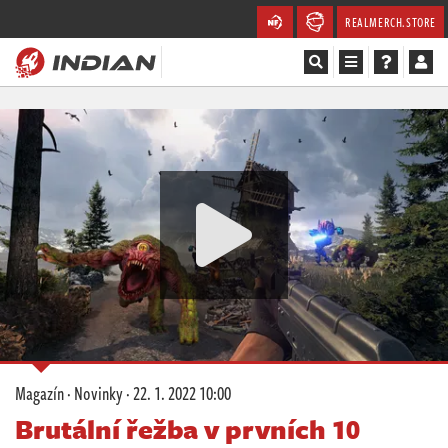
REALMERCH.STORE
Magazín
Recenze
Videa
Soutěže
Databáze
Komunita
Magazín
·
Novinky
·
22. 1. 2022 10:00
Redakce
Brutální řežba v prvních 10