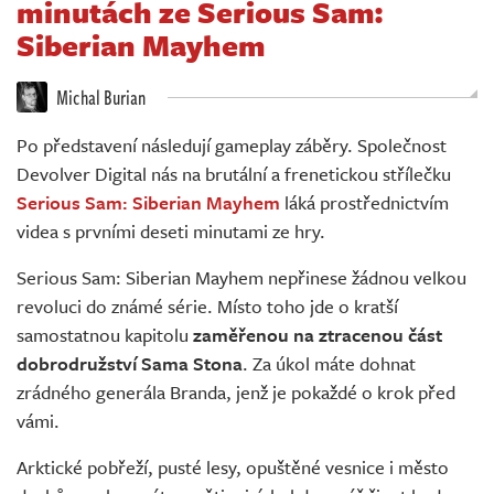
minutách ze Serious Sam:
Živě
Siberian Mayhem
Michal Burian
Po představení následují gameplay záběry. Společnost
Devolver Digital nás na brutální a frenetickou střílečku
Serious Sam: Siberian Mayhem
láká prostřednictvím
videa s prvními deseti minutami ze hry.
Serious Sam: Siberian Mayhem nepřinese žádnou velkou
revoluci do známé série. Místo toho jde o kratší
samostatnou kapitolu
zaměřenou na ztracenou část
dobrodružství Sama Stona
. Za úkol máte dohnat
zrádného generála Branda, jenž je pokaždé o krok před
vámi.
Arktické pobřeží, pusté lesy, opuštěné vesnice i město