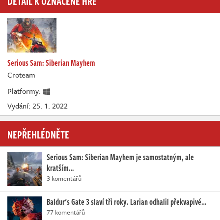
DETAIL K OZNAČENÉ HŘE
Serious Sam: Siberian Mayhem
Croteam
Platformy:
Vydání: 25. 1. 2022
NEPŘEHLÉDNĚTE
Serious Sam: Siberian Mayhem je samostatným, ale
kratším…
3 komentářů
Baldur's Gate 3 slaví tři roky. Larian odhalil překvapivé…
77 komentářů