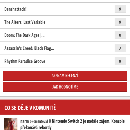
Denshattack!
9
The Alters: Last Variable
9
Doom: The Dark Ages |…
8
Assassin’s Creed: Black Flag…
7
Rhythm Paradise Groove
9
SEZNAM RECENZÍ
JAK HODNOTÍME
CO SE DĚJE V KOMUNITĚ
narm
O Nintendo Switch 2 je nadále zájem. Konzole
okomentoval
překonává rekordy