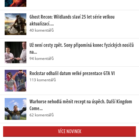
Ghost Recon: Wildlands slaví 25 let série velkou
aktualizací.…
40 komentářů
Už není cesty zpět. Sony připomíná konec fyzických nosičů
na…
94 komentářů
Rockstar odhalil datum velké prezentace GTA VI
113 komentářů
Warhorse nehodlá měnit recept na úspěch. Další Kingdom
Come…
62 komentářů
VÍCE NOVINEK