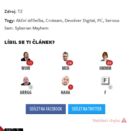
Zdroj:
TZ
Tagy:
Akční střílečka
,
Croteam
,
Devolver Digital
,
PC
,
Serious
Sam: Syberian Mayhem
LÍBIL SE TI ČLÁNEK?
11
24
69
WOW
MEH
HMMM
0
1
0
ARRGG
HAHA
F
SDÍLET NA FACEBOOK
SDÍLET NA TWITTER
Nahlásit chybu