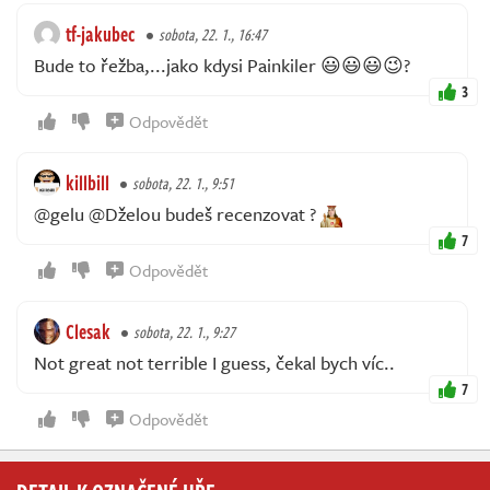
tf-jakubec
sobota, 22. 1., 16:47
Bude to řežba,...jako kdysi Painkiler 😃😃😃😉?
3
Odpovědět
killbill
sobota, 22. 1., 9:51
@gelu @Dželou budeš recenzovat ?
7
Odpovědět
Clesak
sobota, 22. 1., 9:27
Not great not terrible I guess, čekal bych víc..
7
Odpovědět