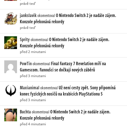
právě teď
jankslavik
O Nintendo Switch 2 je nadále zájem.
okomentoval
Konzole překonává rekordy
právě teď
Sprity
O Nintendo Switch 2 je nadále zájem.
okomentoval
Konzole překonává rekordy
před 2 minutami
PowTin
Final Fantasy 7 Revelation míří na
okomentoval
Gamescom. Fanoušci se dočkají nových záběrů
před 3 minutami
Maxianimal
Už není cesty zpět. Sony připomíná
okomentoval
konec fyzických nosičů na krabicích PlayStationu 5
před 3 minutami
Buchta
O Nintendo Switch 2 je nadále zájem.
okomentoval
Konzole překonává rekordy
před 4 minutami