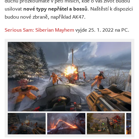
duchů prozkoumáte v pěti misích, kde o váš život budou
usilovat
nové typy nepřátel a bossů
. Naštěstí k dispozici
budou nové zbraně, například AK47.
Serious Sam: Siberian Mayhem
vyjde 25. 1. 2022 na PC.