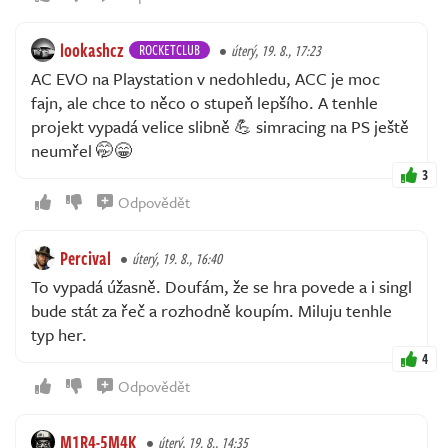
lookashcz
ROCKETCLUB
úterý, 19. 8., 17:23
AC EVO na Playstation v nedohledu, ACC je moc
fajn, ale chce to něco o stupeň lepšího. A tenhle
projekt vypadá velice slibně 💪 simracing na PS ještě
neumřel 🤭😁
3
Odpovědět
Percival
úterý, 19. 8., 16:40
To vypadá úžasně. Doufám, že se hra povede a i singl
bude stát za řeč a rozhodně koupím. Miluju tenhle
typ her.
4
Odpovědět
M1R4-5M4K
úterý, 19. 8., 14:35