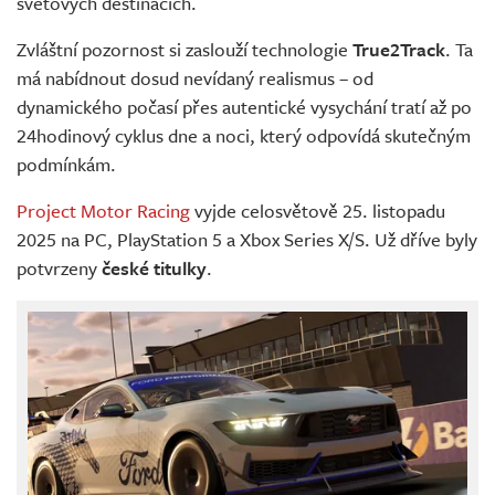
světových destinacích.
Zvláštní pozornost si zaslouží technologie
True2Track
. Ta
má nabídnout dosud nevídaný realismus – od
dynamického počasí přes autentické vysychání tratí až po
24hodinový cyklus dne a noci, který odpovídá skutečným
podmínkám.
Project Motor Racing
vyjde celosvětově 25. listopadu
2025 na PC, PlayStation 5 a Xbox Series X/S. Už dříve byly
potvrzeny
české titulky
.