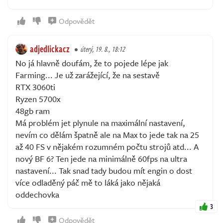
Odpovědět
adjedlickacz
úterý, 19. 8., 18:12
No já hlavně doufám, že to pojede lépe jak
Farming... Je už zarážející, že na sestavě
RTX 3060ti
Ryzen 5700x
48gb ram
Má problém jet plynule na maximální nastavení,
nevím co dělám špatně ale na Max to jede tak na 25
až 40 FS v nějakém rozumném počtu strojů atd... A
nový BF 6? Ten jede na minimálně 60fps na ultra
nastavení... Tak snad tady budou mít engin o dost
více odladěný páč mě to láká jako nějaká
oddechovka
3
Odpovědět