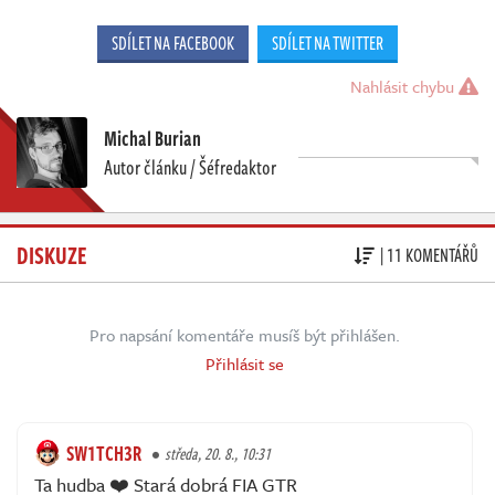
SDÍLET NA FACEBOOK
SDÍLET NA TWITTER
Nahlásit chybu
Michal Burian
Autor článku / Šéfredaktor
DISKUZE
| 11 KOMENTÁŘŮ
Pro napsání komentáře musíš být přihlášen.
Přihlásit se
SW1TCH3R
středa, 20. 8., 10:31
Ta hudba ❤️ Stará dobrá FIA GTR