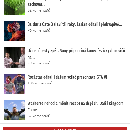
zachovat…
32 komentářů
Baldur's Gate 3 slaví tři roky. Larian odhalil překvapivé…
76 komentářů
Už není cesty zpět. Sony připomíná konec fyzických nosičů
na…
58 komentářů
Rockstar odhalil datum velké prezentace GTA VI
106 komentářů
Warhorse nehodlá měnit recept na úspěch. Další Kingdom
Come…
62 komentářů