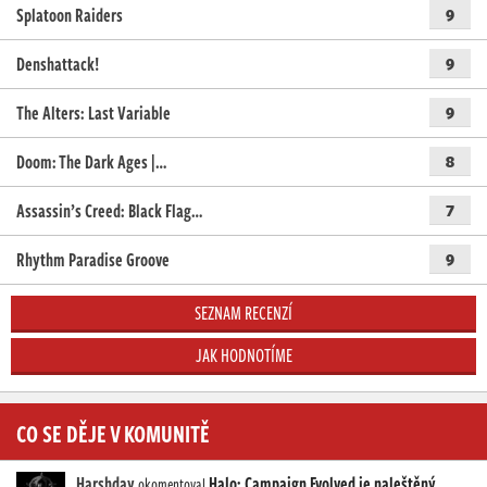
Splatoon Raiders
9
Denshattack!
9
The Alters: Last Variable
9
Doom: The Dark Ages |…
8
Assassin’s Creed: Black Flag…
7
Rhythm Paradise Groove
9
SEZNAM RECENZÍ
JAK HODNOTÍME
CO SE DĚJE V KOMUNITĚ
Harshday
Halo: Campaign Evolved je naleštěný
okomentoval