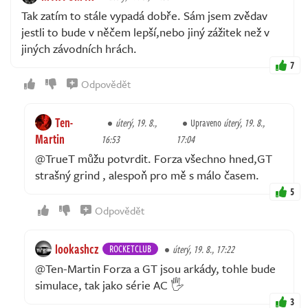
Tak zatím to stále vypadá dobře. Sám jsem zvědav
jestli to bude v něčem lepší,nebo jiný zážitek než v
jiných závodních hrách.
7
Odpovědět
Ten-
úterý, 19. 8.,
Upraveno
úterý, 19. 8.,
Martin
16:53
17:04
@TrueT můžu potvrdit. Forza všechno hned,GT
strašný grind , alespoň pro mě s málo časem.
5
Odpovědět
lookashcz
ROCKETCLUB
úterý, 19. 8., 17:22
@Ten-Martin Forza a GT jsou arkády, tohle bude
simulace, tak jako série AC 🖐️
3