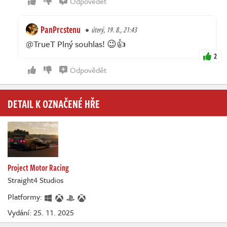
Odpovědět
PanPrcstenu
úterý, 19. 8., 21:43
@TrueT Plný souhlas! 😉👍
2
Odpovědět
DETAIL K OZNAČENÉ HŘE
Project Motor Racing
Straight4 Studios
Platformy:
Vydání: 25. 11. 2025