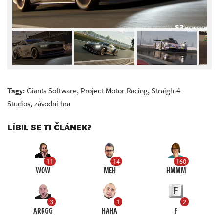
Tagy:
Giants Software
,
Project Motor Racing
,
Straight4
Studios
,
závodní hra
LÍBIL SE TI ČLÁNEK?
11
14
160
WOW
MEH
HMMM
3
1
2
ARRGG
HAHA
F