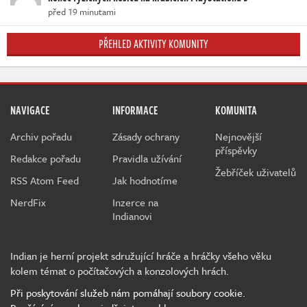
před 19 minutami
PŘEHLED AKTIVITY KOMUNITY
NAVIGACE
INFORMACE
KOMUNITA
Archiv pořadu
Zásady ochrany
Nejnovější
příspěvky
Redakce pořadu
Pravidla užívání
Žebříček uživatelů
RSS Atom Feed
Jak hodnotíme
NerdFix
Inzerce na
Indianovi
Indian je herní projekt sdružující hráče a hráčky všeho věku
kolem témat o počítačových a konzolových hrách.
Při poskytování služeb nám pomáhají soubory cookie.