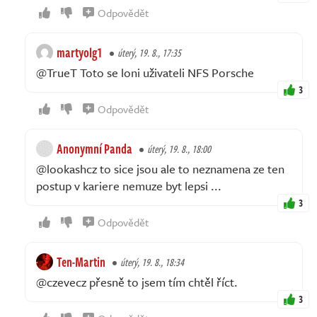
Odpovědět
martyolg1
úterý, 19. 8., 17:35
@TrueT Toto se loni uživateli NFS Porsche
3
Odpovědět
Anonymní Panda
úterý, 19. 8., 18:00
@lookashcz to sice jsou ale to neznamena ze ten
postup v kariere nemuze byt lepsi ...
3
Odpovědět
Ten-Martin
úterý, 19. 8., 18:34
@czevecz přesně to jsem tím chtěl říct.
3