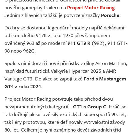
Živě
nového gameplay traileru na
Project Motor Racing
.
Jedním z hlavních taháků je potvrzení značky
Porsche
.
Do hry se dostanou legendární modely napříč dekádami –
od ikonického 917K z roku 1970 přes šampionem
ověnčený 963 až po moderní
911 GT3 R
(992), 911 GT1-
98 nebo 962C.
Spolu s nimi dorazí i nové přírůstky z dílny Aston Martinu,
například futuristická Valkyrie Hypercar 2025 a AMR
Vantage GT3. Do akce se zapojí také
Ford s Mustangem
GT4 z roku 2024
.
Project Motor Racing potvrzuje také příchod dvou
nezapomenutelných kategorií –
GT1 a Group C
. Hráči se
tak dočkají jak surové síly exotických supersportů 90. let,
tak i éry prototypů, které definovaly vytrvalostní závody
80. let. Celkem je nyní oznámeno devět závodních tříd