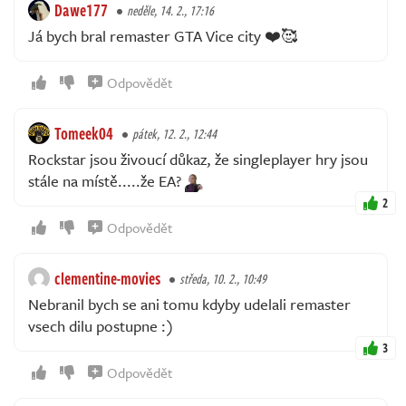
Dawe177
neděle, 14. 2., 17:16
Já bych bral remaster GTA Vice city ❤️🥰
Odpovědět
Tomeek04
pátek, 12. 2., 12:44
Rockstar jsou živoucí důkaz, že singleplayer hry jsou
stále na místě.....že EA?
2
Odpovědět
clementine-movies
středa, 10. 2., 10:49
Nebranil bych se ani tomu kdyby udelali remaster
vsech dilu postupne :)
3
Odpovědět