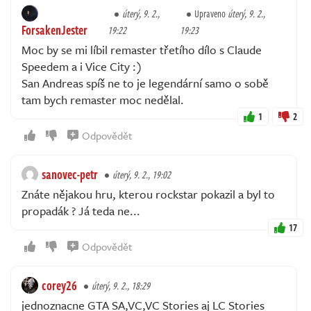
úterý, 9. 2.,
Upraveno
úterý, 9. 2.,
ForsakenJester
19:22
19:23
Moc by se mi líbil remaster třetího dílo s Claude
Speedem a i Vice City :)
San Andreas spíš ne to je legendární samo o sobě
tam bych remaster moc nedělal.
1
2
Odpovědět
sanovec-petr
úterý, 9. 2., 19:02
Znáte nějakou hru, kterou rockstar pokazil a byl to
propadák ? Já teda ne...
17
Odpovědět
corey26
úterý, 9. 2., 18:29
jednoznacne GTA SA,VC,VC Stories aj LC Stories