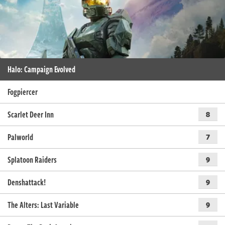
Halo: Campaign Evolved
Fogpiercer
Scarlet Deer Inn
8
Palworld
7
Splatoon Raiders
9
Denshattack!
9
The Alters: Last Variable
9