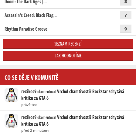
Doom: The Dark Ages |…
8
Assassin’s Creed: Black Flag…
7
Rhythm Paradise Groove
9
SEZNAM RECENZÍ
JAK HODNOTÍME
CO SE DĚJE V KOMUNITĚ
rexikos9
Vrchol chamtivosti? Rockstar schytává
okomentoval
kritiku za GTA 6
právě teď
rexikos9
Vrchol chamtivosti? Rockstar schytává
okomentoval
kritiku za GTA 6
před 2 minutami