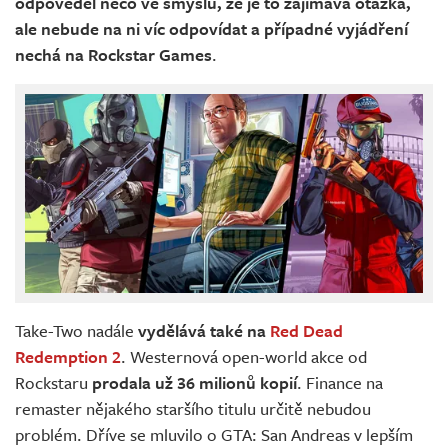
odpověděl něco ve smyslu, že je to zajímavá otázka,
ale nebude na ni víc odpovídat a případné vyjádření
nechá na Rockstar Games
.
Take-Two nadále
vydělává také na
Red Dead
Redemption 2
. Westernová open-world akce od
Rockstaru
prodala už 36 milionů kopií
. Finance na
remaster nějakého staršího titulu určitě nebudou
problém. Dříve se mluvilo o GTA: San Andreas v lepším