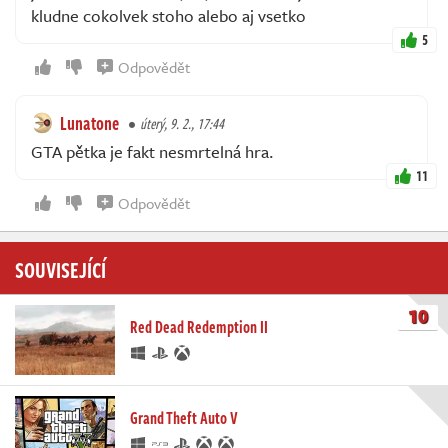
kludne cokolvek stoho alebo aj vsetko
5
Odpovědět
Lunatone
úterý, 9. 2., 17:44
GTA pětka je fakt nesmrtelná hra.
11
Odpovědět
SOUVISEJÍCÍ
10
Red Dead Redemption II
Grand Theft Auto V