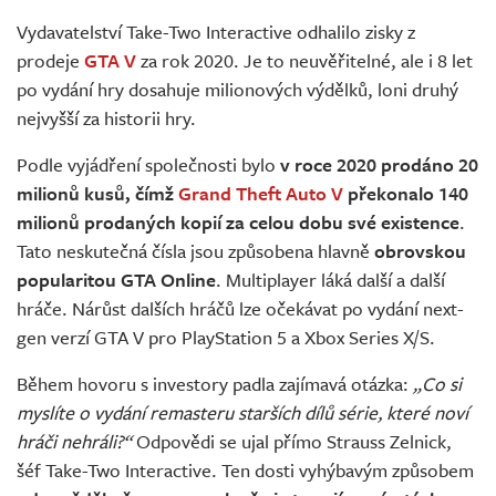
Živě
Vydavatelství Take-Two Interactive odhalilo zisky z
prodeje
GTA V
za rok 2020. Je to neuvěřitelné, ale i 8 let
po vydání hry dosahuje milionových výdělků, loni druhý
nejvyšší za historii hry.
Podle vyjádření společnosti bylo
v roce 2020 prodáno 20
milionů kusů, čímž
Grand Theft Auto V
překonalo 140
milionů prodaných kopií za celou dobu své existence
.
Tato neskutečná čísla jsou způsobena hlavně
obrovskou
popularitou GTA Online
. Multiplayer láká další a další
hráče. Nárůst dalších hráčů lze očekávat po vydání next-
gen verzí GTA V pro PlayStation 5 a Xbox Series X/S.
Během hovoru s investory padla zajímavá otázka:
„Co si
myslíte o vydání remasteru starších dílů série, které noví
hráči nehráli?“
Odpovědi se ujal přímo Strauss Zelnick,
šéf Take-Two Interactive. Ten dosti vyhýbavým způsobem