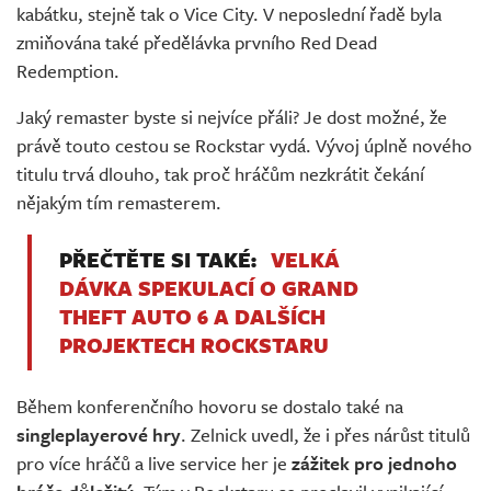
kabátku, stejně tak o Vice City. V neposlední řadě byla
zmiňována také předělávka prvního Red Dead
Redemption.
Jaký remaster byste si nejvíce přáli? Je dost možné, že
právě touto cestou se Rockstar vydá. Vývoj úplně nového
titulu trvá dlouho, tak proč hráčům nezkrátit čekání
nějakým tím remasterem.
PŘEČTĚTE SI TAKÉ:
VELKÁ
DÁVKA SPEKULACÍ O GRAND
THEFT AUTO 6 A DALŠÍCH
PROJEKTECH ROCKSTARU
Během konferenčního hovoru se dostalo také na
singleplayerové hry
. Zelnick uvedl, že i přes nárůst titulů
pro více hráčů a live service her je
zážitek pro jednoho