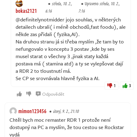
středa, 10. 2.,
Upraveno
středa, 10. 2.,
bokas2121
6:16
7:16
@definitelynotmidder jojo souhlas, v některých
detailech ubrali( i méně obchodů,fast foodu), ale
někde zas přidali ( fyzika,AI).
Na druhou stranu já si třeba myslím ,že tam by to
nefungovalo v konceptu 3 postav ,kde by ses
musel starat o všechny 3 ,jinak staty každá
postava má ( stamina atd) a ty se vylepšovat dají
a RDR 2 to tloustnutí má.
Se CP se srovnávala hlavně fyzika a AI.
1
3
Odpovědět
mimon123456
úterý, 9. 2., 21:10
Chtěl bych moc remaster RDR 1 protože není
dostupný na PC a myslím, že tou cestou se Rockstar
vydá