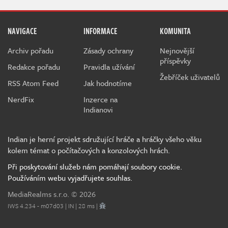
NAVIGACE
INFORMACE
KOMUNITA
Archiv pořadu
Zásady ochrany
Nejnovější
příspěvky
Redakce pořadu
Pravidla užívání
Žebříček uživatelů
RSS Atom Feed
Jak hodnotíme
NerdFix
Inzerce na
Indianovi
Indian je herní projekt sdružující hráče a hráčky všeho věku
kolem témat o počítačových a konzolových hrách.
Při poskytování služeb nám pomáhají soubory cookie.
Používáním webu vyjadřujete souhlas.
MediaRealms s.r.o.
© 2026
IWS 4.234 - m07d03 | IN | 28 ms |