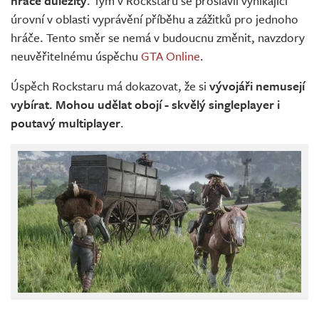
hráče důležitý
. Tým v Rockstaru se proslavil vynikající
úrovní v oblasti vyprávění příběhu a zážitků pro jednoho
hráče. Tento směr se nemá v budoucnu změnit, navzdory
neuvěřitelnému úspěchu
GTA Online
.
Úspěch Rockstaru má dokazovat, že si
vývojáři nemusejí
vybírat. Mohou udělat obojí - skvělý singleplayer i
poutavý multiplayer
.