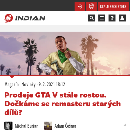
REALMERCH.STORE
Magazín
Recenze
Videa
Soutěže
Magazín
·
Novinky
·
9. 2. 2021 18:12
Databáze
Prodeje GTA V stále rostou.
Dočkáme se remasteru starých
Komunita
dílů?
Redakce
Michal Burian
Adam Češner