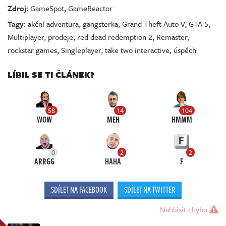
Zdroj:
GameSpot
,
GameReactor
Tagy:
akční adventura
,
gangsterka
,
Grand Theft Auto V
,
GTA 5
,
Multiplayer
,
prodeje
,
red dead redemption 2
,
Remaster
,
rockstar games
,
Singleplayer
,
take two interactive
,
úspěch
LÍBIL SE TI ČLÁNEK?
58
14
104
WOW
MEH
HMMM
0
2
2
ARRGG
HAHA
F
SDÍLET NA FACEBOOK
SDÍLET NA TWITTER
Nahlásit chybu