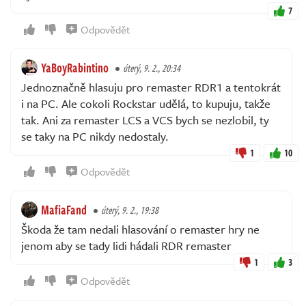
7
Odpovědět
YaBoyRabintino
úterý, 9. 2., 20:34
Jednoznačně hlasuju pro remaster RDR1 a tentokrát
i na PC. Ale cokoli Rockstar udělá, to kupuju, takže
tak. Ani za remaster LCS a VCS bych se nezlobil, ty
se taky na PC nikdy nedostaly.
1
10
Odpovědět
MafiaFand
úterý, 9. 2., 19:38
Škoda že tam nedali hlasování o remaster hry ne
jenom aby se tady lidi hádali RDR remaster
1
3
Odpovědět