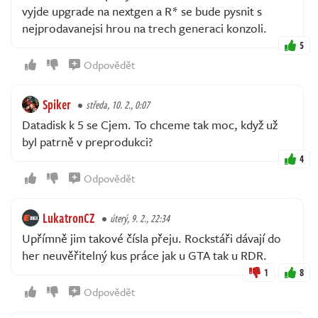
vyjde upgrade na nextgen a R* se bude pysnit s
nejprodavanejsi hrou na trech generaci konzoli.
5
Odpovědět
Spiker
středa, 10. 2., 0:07
Datadisk k 5 se Cjem. To chceme tak moc, když už
byl patrně v preprodukci?
4
Odpovědět
LukatronCZ
úterý, 9. 2., 22:34
Upřímně jim takové čísla přeju. Rockstáři dávají do
her neuvěřitelný kus práce jak u GTA tak u RDR.
1
8
Odpovědět