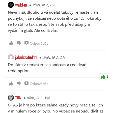
waki-m
středa, 10. 2., 7:53
Nevím jak dlouho trvá udělat takový remaster, ale
pochybuji, že splácají něco dobrého za 1.5 roku aby
se to stihlo tak alespoň ten rok před údajným
vydáním gta6. Ale co já vím.
Odpovědět
jakubzalud11
středa, 10. 2., 7:14
Doufám v remaster san andreas a red dead
redemption
3
Odpovědět
TRN
středa, 10. 2., 3:58
GTA5 je hra po ktere sahne kazdy novy hrac a ze jich
v minulem roce pribylo. No vubec se nebudu divit az