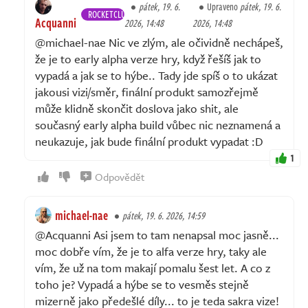
pátek, 19. 6.
Upraveno
pátek, 19. 6.
ROCKETCLUB
Acquanni
2026, 14:48
2026, 14:48
@michael-nae Nic ve zlým, ale očividně nechápeš,
že je to early alpha verze hry, když řešíš jak to
vypadá a jak se to hýbe.. Tady jde spíš o to ukázat
jakousi vizi/směr, finální produkt samozřejmě
může klidně skončit doslova jako shit, ale
současný early alpha build vůbec nic neznamená a
neukazuje, jak bude finální produkt vypadat :D
1
Odpovědět
michael-nae
pátek, 19. 6. 2026, 14:59
@Acquanni Asi jsem to tam nenapsal moc jasně...
moc dobře vím, že je to alfa verze hry, taky ale
vím, že už na tom makají pomalu šest let. A co z
toho je? Vypadá a hýbe se to vesměs stejně
mizerně jako předešlé díly... to je teda sakra vize!