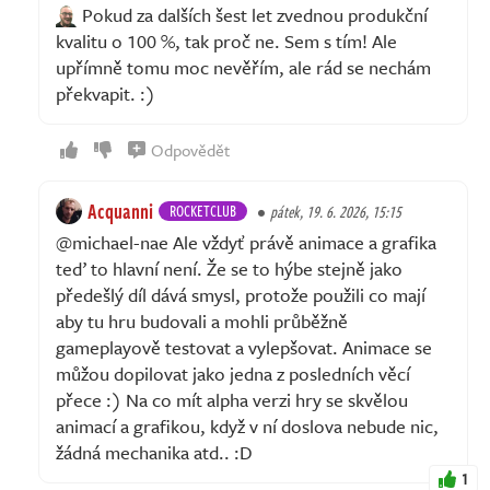
Pokud za dalších šest let zvednou produkční
kvalitu o 100 %, tak proč ne. Sem s tím! Ale
upřímně tomu moc nevěřím, ale rád se nechám
překvapit. :)
Odpovědět
Acquanni
ROCKETCLUB
pátek, 19. 6. 2026, 15:15
@michael-nae Ale vždyť právě animace a grafika
teď to hlavní není. Že se to hýbe stejně jako
předešlý díl dává smysl, protože použili co mají
aby tu hru budovali a mohli průběžně
gameplayově testovat a vylepšovat. Animace se
můžou dopilovat jako jedna z posledních věcí
přece :) Na co mít alpha verzi hry se skvělou
animací a grafikou, když v ní doslova nebude nic,
žádná mechanika atd.. :D
1