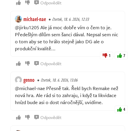
Odpovědět
michael-nae
čtvrtek, 18. 6. 2026, 12:33
@jirku1205 Ale já moc dobře vím o čem to je.
Předešlým dílům sem šanci dával. Nepsal sem nic
o tom aby se to hrálo stejně jako DG ale o
produkční kvalitě...
1
7
Odpovědět
genno
čtvrtek, 18. 6. 2026, 13:06
@michael-nae Přesně tak. Řekl bych Remake než
nová hra. Ale rád si to zahraju, i když ta likvidace
hnízd bude asi o dost náročnější, uvidíme.
4
Odpovědět