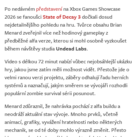
Živě
Po nedávném
představení
na Xbox Games Showcase
2026 se fanoušci
State of Decay 3
dočkali dosud
nejdetailnějšího pohledu na hru. Tvůrce obsahu Brian
Menard zveřejnil více než hodinový gameplay z
předběžné alfa verze, kterou si mohl osobně vyzkoušet
během návštěvy studia
Undead Labs
.
Video s délkou 72 minut nabízí vůbec nejobsáhlejší ukázku
hry, jakou jsme zatím měli možnost vidět. Přestože jde o
velmi ranou verzi projektu, záběry odhalují řadu herních
systémů a naznačují, jakým směrem se vývojáři rozhodli
populární zombie survival sérii posunout.
Menard zdůraznil, že nahrávka pochází z alfa buildu a
neodráží aktuální stav vývoje. Mnoho prvků, včetně
animací, grafiky, vyvážení hratelnosti nebo některých
mechanik, se od té doby mohlo výrazně změnit. Přesto