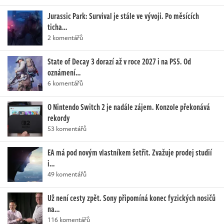
Jurassic Park: Survival je stále ve vývoji. Po měsících
ticha…
2 komentářů
State of Decay 3 dorazí až v roce 2027 i na PS5. Od
oznámení…
6 komentářů
O Nintendo Switch 2 je nadále zájem. Konzole překonává
rekordy
53 komentářů
EA má pod novým vlastníkem šetřit. Zvažuje prodej studií
i…
49 komentářů
Už není cesty zpět. Sony připomíná konec fyzických nosičů
na…
116 komentářů