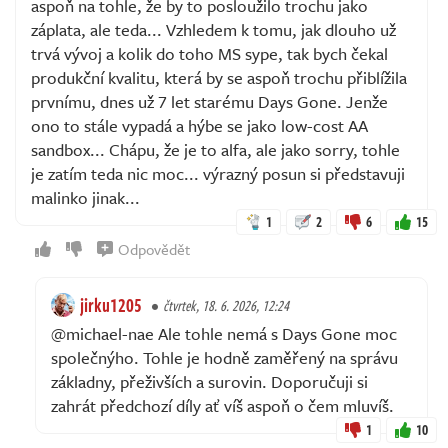
aspoň na tohle, že by to posloužilo trochu jako
záplata, ale teda... Vzhledem k tomu, jak dlouho už
trvá vývoj a kolik do toho MS sype, tak bych čekal
produkční kvalitu, která by se aspoň trochu přiblížila
prvnímu, dnes už 7 let starému Days Gone. Jenže
ono to stále vypadá a hýbe se jako low-cost AA
sandbox... Chápu, že je to alfa, ale jako sorry, tohle
je zatím teda nic moc... výrazný posun si představuji
malinko jinak...
1
2
6
15
Odpovědět
jirku1205
čtvrtek, 18. 6. 2026, 12:24
@michael-nae Ale tohle nemá s Days Gone moc
společnýho. Tohle je hodně zaměřený na správu
základny, přeživších a surovin. Doporučuji si
zahrát předchozí díly ať víš aspoň o čem mluvíš.
1
10