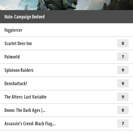
Halo: Campaign Evolved
Fogpiercer
Scarlet Deer Inn
8
Palworld
7
Splatoon Raiders
9
Denshattack!
9
The Alters: Last Variable
9
Doom: The Dark Ages |…
8
Assassin’s Creed: Black Flag…
7