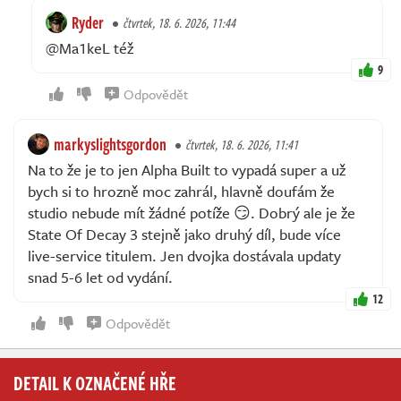
Ryder
čtvrtek, 18. 6. 2026, 11:44
@Ma1keL též
9
Odpovědět
markyslightsgordon
čtvrtek, 18. 6. 2026, 11:41
Na to že je to jen Alpha Built to vypadá super a už
bych si to hrozně moc zahrál, hlavně doufám že
studio nebude mít žádné potíže 😏. Dobrý ale je že
State Of Decay 3 stejně jako druhý díl, bude více
live-service titulem. Jen dvojka dostávala updaty
snad 5-6 let od vydání.
12
Odpovědět
DETAIL K OZNAČENÉ HŘE