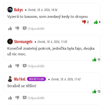
Bakys
čtvrtek, 18. 6. 2026, 14:56
Vyzerá to luxusne, som zvedavý kedy to dropnu
2
4
Odpovědět
Stormangels
čtvrtek, 18. 6. 2026, 11:50
Konečně znatelný pokrok, jednička byla fajn, dvojka
už nic moc.
11
Odpovědět
Ma1keL
ROCKETCLUB
čtvrtek, 18. 6. 2026, 11:42
Strašně se těším!
12
Odpovědět