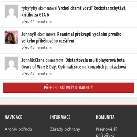
fybyfyby
Vrchol chamtivosti? Rockstar schytává
okomentoval
kritiku za GTA 6
před 44 minutami
JohnnyR
Reanimal překvapil vydáním prvního
okomentoval
velkého příběhového rozšíření
před 48 minutami
JohnMcClane
Odstartovala multiplayerová beta
okomentoval
Gears of War: E-Day. Optimalizace na konzolích je ukázková
před 48 minutami
PŘEHLED AKTIVITY KOMUNITY
NAVIGACE
INFORMACE
KOMUNITA
Archiv pořadu
Zásady ochrany
Nejnovější
příspěvky