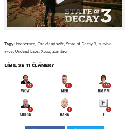
Tagy:
kooperace
,
Otevřený svět
,
State of Decay 3
,
survival
akce
,
Undead Labs
,
Xbox
,
Zombíci
LÍBIL SE TI ČLÁNEK?
29
14
159
WOW
MEH
HMMM
2
1
2
ARRGG
HAHA
F