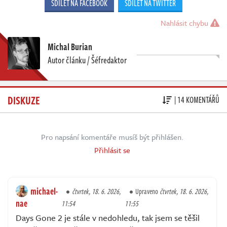
SDÍLET NA FACEBOOK
SDÍLET NA TWITTER
Nahlásit chybu
Michal Burian
Autor článku / Šéfredaktor
DISKUZE
| 14 KOMENTÁŘŮ
Pro napsání komentáře musíš být přihlášen.
Přihlásit se
michael-
čtvrtek, 18. 6. 2026,
Upraveno
čtvrtek, 18. 6. 2026,
nae
11:54
11:55
Days Gone 2 je stále v nedohledu, tak jsem se těšil