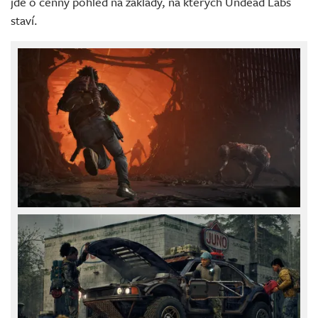
jde o cenný pohled na základy, na kterých Undead Labs
staví.