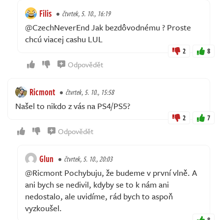
Filis
čtvrtek, 5. 10., 16:19
@CzechNeverEnd Jak bezdôvodnému ? Proste
chcú viacej cashu LUL
2
8
Odpovědět
Ricmont
čtvrtek, 5. 10., 15:58
Našel to nikdo z vás na PS4/PS5?
2
7
Odpovědět
Glun
čtvrtek, 5. 10., 20:03
@Ricmont Pochybuju, že budeme v první vlně. A
ani bych se nedivil, kdyby se to k nám ani
nedostalo, ale uvidíme, rád bych to aspoň
vyzkoušel.
8