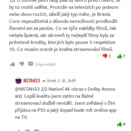
by to mohli udělat. Protože na televizích po jednom
nebo dvou rocích, záleží jaký typ máte, je Bravia
Core nepoužitelná z důvodu nemožnosti prodloužit
členství ani za peníze. Co se týče nabídky filmů, tak
nebyla špatná, ale zároveň ty nejlepší filmy byly za
prémiové kredity, kterých bylo pouze 5 respektive
10. Co musím ocenit je kvalita streamování filmů.
1
7
Odpovědět
NSTAH23
čtvrtek, 5. 10., 16:09
@NSTAH23 2/2 Nativní 4K obraz s Dolby Atmos
atd. Lepší kvalitu jsem zatím na žádné
streamovací službě neviděl. Jsem zvědavý s čím
přijdou na PS5 a jaký dopad bude mít změna app
na TV.
6