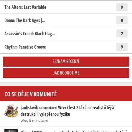
The Alters: Last Variable
9
Doom: The Dark Ages |…
8
Assassin’s Creed: Black Flag…
7
Rhythm Paradise Groove
9
SEZNAM RECENZÍ
JAK HODNOTÍME
CO SE DĚJE V KOMUNITĚ
jankslavik
Wreckfest 2 láká na realističtější
okomentoval
destrukci i vylepšenou fyziku
před 5 minutami