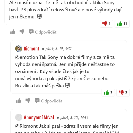
Ale musím uznat že mě tak obchodní taktika Sony
baví. PS plus zdraží celosvětově ale nové výhody dají
jen někomu. 🤣
1
11
Odpovědět
Ricmont
pátek, 6. 10., 9:31
@emotion Tak Sony má dobré filmy a za mě ta
výhoda není špatná. Jen mi přijde nešťastné to
oznámení . Kdy všude čteš jak je tu
nová výhoda a pak zjistíš že jsi v Česku nebo
Brazílii a tak máš peška 🤣
2
2
Odpovědět
Anonymní Míval
pátek, 6. 10., 14:59
@Ricmont Jak si psal - zdrazili vsem ale filmy jen
pro nekoho :-) Me to vychazi jasne. Sony i MGM