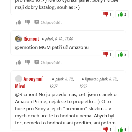
maji dobry katalog, souhlas :-)
1
2
Odpovědět
Ricmont
pátek, 6. 10., 15:06
@emotion MGM patří už Amazonu
1
5
Odpovědět
Anonymní
pátek, 6. 10.,
Upraveno
pátek, 6. 10.,
Míval
15:37
15:39
@Ricmont No jo pravdu mas, cetl jsem clanek o
Amazon Prime, nejak se to propletlo :-) O to
hure pro Sony a jejich "premium" sluzbu ... v
mych ocich urcite to hodnotu nema. Abych byl
fer, nemelo to hodnotu ani predtim, ani potom.
1
5