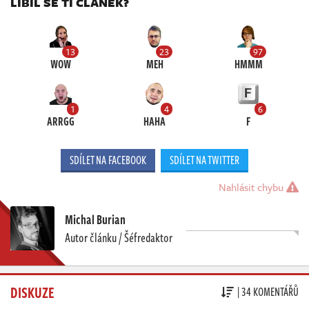
LÍBIL SE TI ČLÁNEK?
13
23
97
WOW
MEH
HMMM
1
4
6
ARRGG
HAHA
F
SDÍLET NA FACEBOOK
SDÍLET NA TWITTER
Nahlásit chybu
Michal Burian
Autor článku / Šéfredaktor
DISKUZE
| 34 KOMENTÁŘŮ