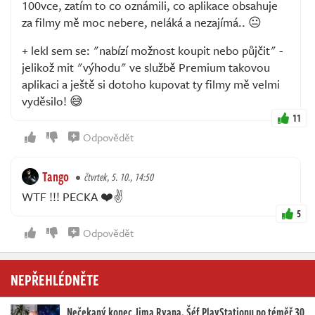
100vce, zatím to co oznámili, co aplikace obsahuje
za filmy mě moc nebere, neláká a nezajímá.. 😐
+ lekl sem se: "nabízí možnost koupit nebo půjčit" -
jelikož mit "výhodu" ve službě Premium takovou
aplikaci a ještě si dotoho kupovat ty filmy mě velmi
vyděsilo! 😅
11
Odpovědět
Tango
čtvrtek, 5. 10., 14:50
WTF !!! PECKA ❤️✌️
5
Odpovědět
NEPŘEHLÉDNĚTE
Nečekaný konec Jima Ryana. Šéf PlayStationu po téměř 30