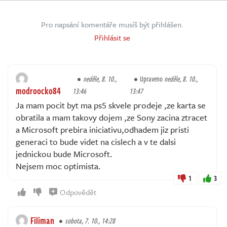
Pro napsání komentáře musíš být přihlášen.
Přihlásit se
neděle, 8. 10.,
Upraveno
neděle, 8. 10.,
modroocko84
13:46
13:47
Ja mam pocit byt ma ps5 skvele prodeje ,ze karta se
obratila a mam takovy dojem ,ze Sony zacina ztracet
a Microsoft prebira iniciativu,odhadem jiz pristi
generaci to bude videt na cislech a v te dalsi
jednickou bude Microsoft.
Nejsem moc optimista.
1
3
Odpovědět
Filiman
sobota, 7. 10., 14:28