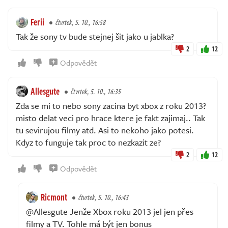
Ferii
čtvrtek, 5. 10., 16:58
Tak že sony tv bude stejnej šit jako u jablka?
2
12
Odpovědět
Allesgute
čtvrtek, 5. 10., 16:35
Zda se mi to nebo sony zacina byt xbox z roku 2013?
misto delat veci pro hrace ktere je fakt zajimaj.. Tak
tu sevirujou filmy atd. Asi to nekoho jako potesi.
Kdyz to funguje tak proc to nezkazit ze?
2
12
Odpovědět
Ricmont
čtvrtek, 5. 10., 16:43
@Allesgute Jenže Xbox roku 2013 jel jen přes
filmy a TV. Tohle má být jen bonus