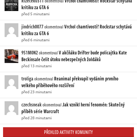
Rizecek0311
Vrchol chamtivosti? Rockstar schytává
okomentoval
kritiku za GTA 6
před 5 minutami
jindrich0077
Vrchol chamtivosti? Rockstar schytává
okomentoval
kritiku za GTA 6
před 6 minutami
9S1M0N2
V akčňáku Drifter bude policajtka Kate
okomentoval
Beckinsale čelit útoku nebezpečných žoldáků
před 13 minutami
troliga
Reanimal překvapil vydáním prvního
okomentoval
velkého příběhového rozšíření
před 23 minutami
czechsneak
Jak vznikl herní fenomén: Skutečný
okomentoval
příběh série Warcraft
před 28 minutami
PŘEHLED AKTIVITY KOMUNITY