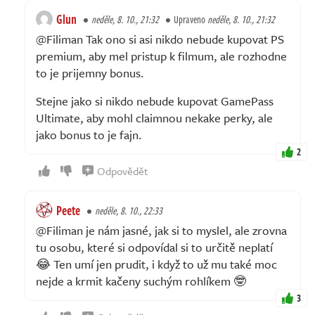
Glun
neděle, 8. 10., 21:32
Upraveno
neděle, 8. 10., 21:32
@Filiman Tak ono si asi nikdo nebude kupovat PS
premium, aby mel pristup k filmum, ale rozhodne
to je prijemny bonus.
Stejne jako si nikdo nebude kupovat GamePass
Ultimate, aby mohl claimnou nekake perky, ale
jako bonus to je fajn.
2
Odpovědět
Peete
neděle, 8. 10., 22:33
@Filiman je nám jasné, jak si to myslel, ale zrovna
tu osobu, které si odpovídal si to určitě neplatí
😂 Ten umí jen prudit, i když to už mu také moc
nejde a krmit kačeny suchým rohlíkem 🤓
3