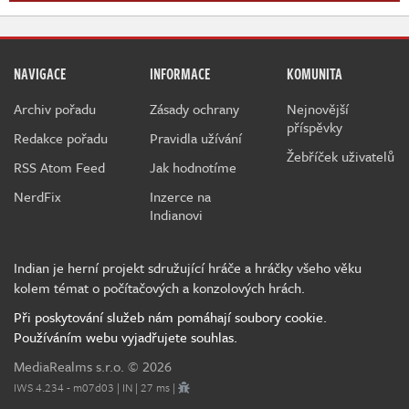
NAVIGACE
INFORMACE
KOMUNITA
Archiv pořadu
Zásady ochrany
Nejnovější
příspěvky
Redakce pořadu
Pravidla užívání
Žebříček uživatelů
RSS Atom Feed
Jak hodnotíme
NerdFix
Inzerce na
Indianovi
Indian je herní projekt sdružující hráče a hráčky všeho věku
kolem témat o počítačových a konzolových hrách.
Při poskytování služeb nám pomáhají soubory cookie.
Používáním webu vyjadřujete souhlas.
MediaRealms s.r.o.
© 2026
IWS 4.234 - m07d03 | IN | 27 ms |