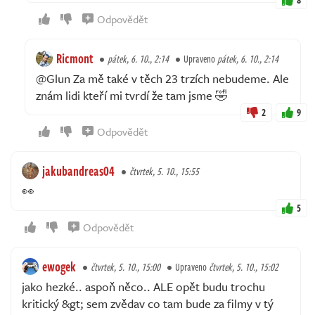
Odpovědět
Ricmont
pátek, 6. 10., 2:14
Upraveno
pátek, 6. 10., 2:14
@Glun Za mě také v těch 23 trzích nebudeme. Ale
znám lidi kteří mi tvrdí že tam jsme 🤣
2
9
Odpovědět
jakubandreas04
čtvrtek, 5. 10., 15:55
👀
5
Odpovědět
ewogek
čtvrtek, 5. 10., 15:00
Upraveno
čtvrtek, 5. 10., 15:02
jako hezké.. aspoň něco.. ALE opět budu trochu
kritický &gt; sem zvědav co tam bude za filmy v tý