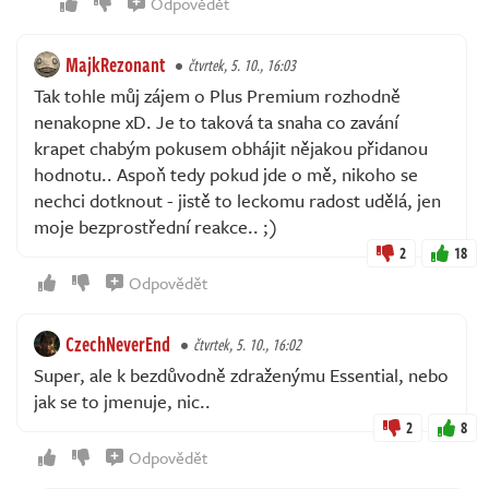
Odpovědět
MajkRezonant
čtvrtek, 5. 10., 16:03
Tak tohle můj zájem o Plus Premium rozhodně
nenakopne xD. Je to taková ta snaha co zavání
krapet chabým pokusem obhájit nějakou přidanou
hodnotu.. Aspoň tedy pokud jde o mě, nikoho se
nechci dotknout - jistě to leckomu radost udělá, jen
moje bezprostřední reakce.. ;)
2
18
Odpovědět
CzechNeverEnd
čtvrtek, 5. 10., 16:02
Super, ale k bezdůvodně zdraženýmu Essential, nebo
jak se to jmenuje, nic..
2
8
Odpovědět