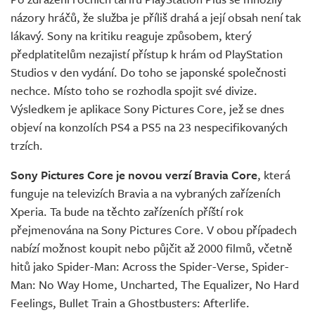
Živě
názory hráčů, že služba je příliš drahá a její obsah není tak
lákavý. Sony na kritiku reaguje způsobem, který
předplatitelům nezajistí přístup k hrám od PlayStation
Studios v den vydání. Do toho se japonské společnosti
nechce. Místo toho se rozhodla spojit své divize.
Výsledkem je aplikace Sony Pictures Core, jež se dnes
objeví na konzolích PS4 a PS5 na 23 nespecifikovaných
trzích.
Sony Pictures Core je novou verzí Bravia Core
, která
funguje na televizích Bravia a na vybraných zařízeních
Xperia. Ta bude na těchto zařízeních příští rok
přejmenována na Sony Pictures Core. V obou případech
nabízí možnost koupit nebo půjčit až 2000 filmů, včetně
hitů jako Spider-Man: Across the Spider-Verse, Spider-
Man: No Way Home, Uncharted, The Equalizer, No Hard
Feelings, Bullet Train a Ghostbusters: Afterlife.