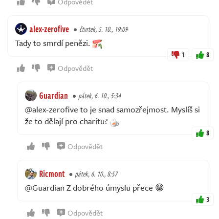
Odpovědět
alex-zerofive
čtvrtek, 5. 10., 19:09
Tady to smrdí penězi.
1
8
Odpovědět
Guardian
pátek, 6. 10., 5:34
@alex-zerofive to je snad samozřejmost. Myslíš si
že to dělají pro charitu?
8
Odpovědět
Ricmont
pátek, 6. 10., 8:57
@Guardian Z dobrého úmyslu přece 😁
3
Odpovědět