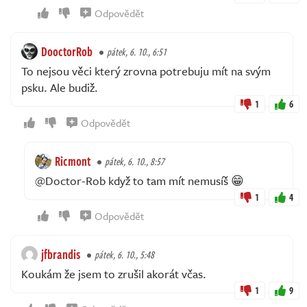
Odpovědět
DooctorRob
pátek, 6. 10., 6:51
To nejsou věci který zrovna potrebuju mít na svým
psku. Ale budiž.
1
6
Odpovědět
Ricmont
pátek, 6. 10., 8:57
@Doctor-Rob když to tam mít nemusíš 😁
1
4
Odpovědět
jfbrandis
pátek, 6. 10., 5:48
Koukám že jsem to zrušil akorát včas.
1
9