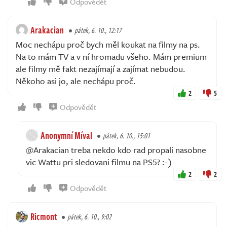
Odpovědět
Arakacian
pátek, 6. 10., 12:17
Moc nechápu proč bych měl koukat na filmy na ps.
Na to mám TV a v ní hromadu všeho. Mám premium
ale filmy mě fakt nezajímají a zajímat nebudou.
Někoho asi jo, ale nechápu proč.
2
5
Odpovědět
Anonymní Míval
pátek, 6. 10., 15:01
@Arakacian treba nekdo kdo rad propali nasobne
vic Wattu pri sledovani filmu na PS5? :-)
2
2
Odpovědět
Ricmont
pátek, 6. 10., 9:02