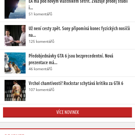
EA má pod novým vlastníkem šetřit. Zvažuje prodej studií
i…
51 komentářů
Už není cesty zpět. Sony připomíná konec fyzických nosičů
na…
125 komentářů
Předobjednávky GTA 6 jsou bezprecedentní. Nová
prezentace má…
46 komentářů
Vrchol chamtivosti? Rockstar schytává kritiku za GTA 6
107 komentářů
VÍCE NOVINEK