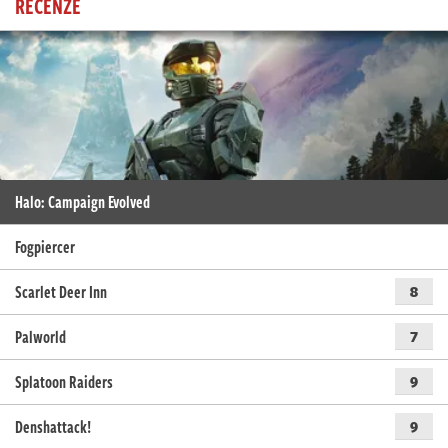
RECENZE
Halo: Campaign Evolved
Fogpiercer
Scarlet Deer Inn
8
Palworld
7
Splatoon Raiders
9
Denshattack!
9