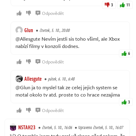
3
11
Odpovědět
Glun
čtvrtek, 5. 10., 20:00
@Allesgute Nevím jestli sis toho všiml, ale Xbox
nabízí filmy v konzoli dodnes.
6
Odpovědět
Allesgute
pátek, 6. 10., 6:48
@Glun ja to myslel tak ze celej jejich system se
motal okolo tv atd. proste to co hrace nezajima
3
Odpovědět
NSTAH23
čtvrtek, 5. 10., 16:06
Upraveno
čtvrtek, 5. 10., 16:07
1/2 O tomhle jsem tady psal už skoro před rokem, že