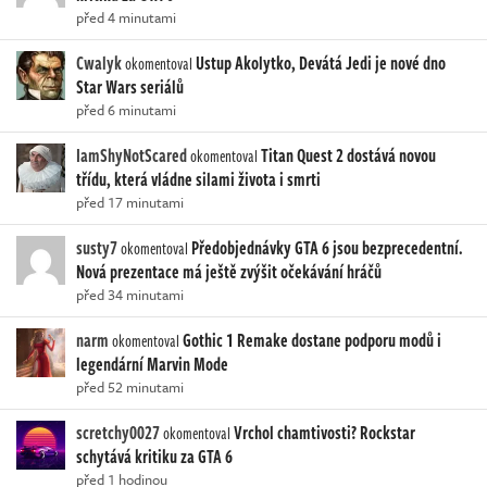
před 4 minutami
Cwalyk
Ustup Akolytko, Devátá Jedi je nové dno
okomentoval
Star Wars seriálů
před 6 minutami
IamShyNotScared
Titan Quest 2 dostává novou
okomentoval
třídu, která vládne silami života i smrti
před 17 minutami
susty7
Předobjednávky GTA 6 jsou bezprecedentní.
okomentoval
Nová prezentace má ještě zvýšit očekávání hráčů
před 34 minutami
narm
Gothic 1 Remake dostane podporu modů i
okomentoval
legendární Marvin Mode
před 52 minutami
scretchy0027
Vrchol chamtivosti? Rockstar
okomentoval
schytává kritiku za GTA 6
před 1 hodinou