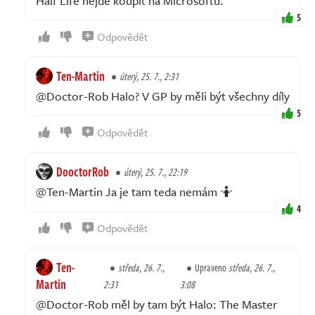
Half Life nejde koupit na Microsoftu.
5
Odpovědět
Ten-Martin
úterý, 25. 7., 2:31
@Doctor-Rob Halo? V GP by měli být všechny díly
5
Odpovědět
DooctorRob
úterý, 25. 7., 22:19
@Ten-Martin Ja je tam teda nemám 🤷
4
Odpovědět
Ten-
středa, 26. 7.,
Upraveno
středa, 26. 7.,
Martin
2:31
3:08
@Doctor-Rob měl by tam být Halo: The Master