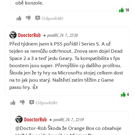
obě konzole.
10
Odpovědět
DooctorRob
pondělí, 24. 7., 22:50
Před týdnem jsem k PS5 pořídil i Series S. A už
tejden se nemůžu odtrhnout. Znova sem dojel Dead
Space 2 a 3 a teď jedu Geary. Ta kompatibilita s fps
boostem jsou super. Přemýšlím cp dalšího prolítnu.
Škoda jen že ty hry na Microsoftu stojej celkem dost
na to jak jsou starý. Naštěstí zatím těžím z Game
passu hry. 👍
6
Odpovědět
DooctorRob
pondělí, 24. 7., 22:59
@Doctor-Rob Škoda že Orange Box co obsahuje