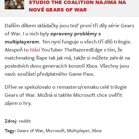
STUDIO THE COALITION NAJÍMÁ NA
NOVÉ GEARS OF WAR
Dalším dílkem skládačky jsou teď první tři díly série Gears
of War. I u nich byly
opraveny problémy s
multiplayerem
. Ten nyní funguje u všech tří dílů trilogie.
Alespoň to
hlásí
YouTuber TheRazoredEdge s tím, že
matchmaking šlape tak jak má, takže si můžete zahrát na
posledních dvou generacích konzolí Xbox. Všechny jsou
navíc součástí předplatného Game Pass.
Dříve se spekulovalo o remasteru/remaku celé trilogie
Gears of War. Možná si takhle Microsoft chce ověřit
zájem o hry.
Zdroj:
reddit
Tagy:
Gears of War
,
Microsoft
,
Multiplayer
,
Xbox