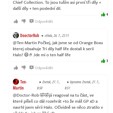
Chief Collection. To jsou tuším asi první tři díly +
další díly + ten poslední dil.
4
Odpovědět
DooctorRob
středa, 26. 7., 22:11
@Ten-Martin Počkej, jak jsme se od Orange Boxu
kterej obsahuje Tri dily half life dostali k serii
Halo? 😄🤌Jde mi o ten half life
3
Odpovědět
Ten-
čtvrtek, 27. 7.,
Upraveno
čtvrtek, 27. 7.,
Martin
8:50
8:51
@Doctor-Rob 🤣🤣já reagoval na tu část, ve
které píšeš co dál rozehrát +to že máš GP xD a
navrhl jsem sérii Halo. Očividně se něco ztratilo v