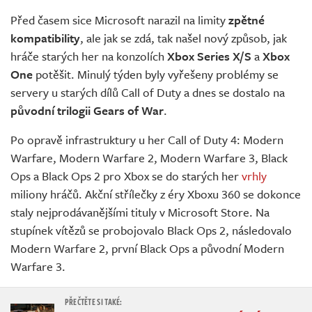
Živě
Před časem sice Microsoft narazil na limity
zpětné
kompatibility
, ale jak se zdá, tak našel nový způsob, jak
hráče starých her na konzolích
Xbox Series X/S
a
Xbox
One
potěšit. Minulý týden byly vyřešeny problémy se
servery u starých dílů Call of Duty a dnes se dostalo na
původní trilogii Gears of War
.
Po opravě infrastruktury u her Call of Duty 4: Modern
Warfare, Modern Warfare 2, Modern Warfare 3, Black
Ops a Black Ops 2 pro Xbox se do starých her
vrhly
miliony hráčů. Akční střílečky z éry Xboxu 360 se dokonce
staly nejprodávanějšími tituly v Microsoft Store. Na
stupínek vítězů se probojovalo Black Ops 2, následovalo
Modern Warfare 2, první Black Ops a původní Modern
Warfare 3.