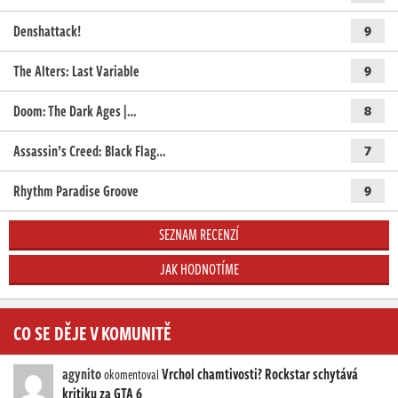
Denshattack!
9
The Alters: Last Variable
9
Doom: The Dark Ages |…
8
Assassin’s Creed: Black Flag…
7
Rhythm Paradise Groove
9
SEZNAM RECENZÍ
JAK HODNOTÍME
CO SE DĚJE V KOMUNITĚ
agynito
Vrchol chamtivosti? Rockstar schytává
okomentoval
kritiku za GTA 6