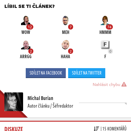
LÍBIL SE TI ČLÁNEK?
12
7
74
WOW
MEH
HMMM
2
2
0
ARRGG
HAHA
F
SDÍLET NA FACEBOOK
SDÍLET NA TWITTER
Nahlásit chybu
Michal Burian
Autor článku / Šéfredaktor
DISKUZE
| 15 KOMENTÁŘŮ