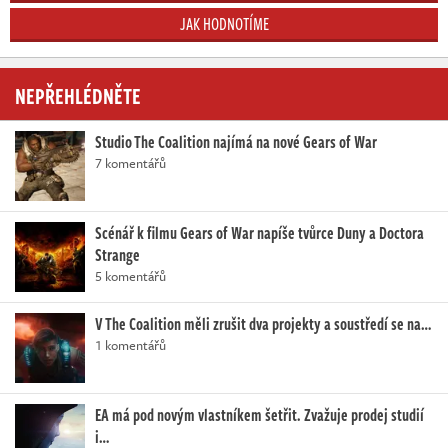
JAK HODNOTÍME
NEPŘEHLÉDNĚTE
Studio The Coalition najímá na nové Gears of War
7 komentářů
Scénář k filmu Gears of War napíše tvůrce Duny a Doctora
Strange
5 komentářů
V The Coalition měli zrušit dva projekty a soustředí se na…
1 komentářů
EA má pod novým vlastníkem šetřit. Zvažuje prodej studií
i…