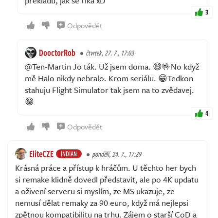
překladu, jak se říká xD
3
Odpovědět
DooctorRob
čtvrtek, 27. 7., 17:03
@Ten-Martin Jo ták. Už jsem doma. 😄🤟No když
mě Halo nikdy nebralo. Krom seriálu. 😁Tedkon
stahuju Flight Simulator tak jsem na to zvědavej.
😁
4
Odpovědět
EliteCZE
INDIAN
pondělí, 24. 7., 17:29
Krásná práce a přístup k hráčům. U těchto her bych
si remake klidně dovedl představit, ale po 4K updatu
a oživení serveru si myslím, ze MS ukazuje, ze
nemusí dělat remaky za 90 euro, když má nejlepsi
zpětnou kompatibilitu na trhu. Zájem o starší CoD a