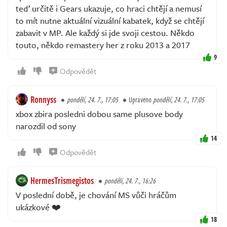
teď určitě i Gears ukazuje, co hraci chtějí a nemusí
to mít nutne aktuální vizuální kabatek, když se chtějí
zabavit v MP. Ale každý si jde svoji cestou. Někdo
touto, někdo remastery her z roku 2013 a 2017
9
Odpovědět
Ronnyss
pondělí, 24. 7., 17:05
Upraveno
pondělí, 24. 7., 17:05
xbox zbira posledni dobou same plusove body
narozdil od sony
14
Odpovědět
HermesTrismegistos
pondělí, 24. 7., 16:26
V poslední době, je chování MS vůči hráčům
ukázkové ❤️
18