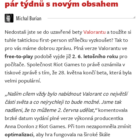
pár týdnů s novým obsahem
Živě
Michal Burian
Nedostali jste se do uzavřené bety
Valorantu
a toužíte si
tuhle taktickou first-person střílečku vyzkoušet? Tak to
pro vás máme dobrou zprávu. Plná verze Valorantu ve
free-to-play
podobě vyjde již
2. 6. letošního roku
pro
počítače. Společnost Riot Games to právě oznámila v
tiskové zprávě s tím, že 28. května končí beta, která byla
velmi populární.
„Naším cílem vždy bylo nabídnout Valorant co největší
části světa a co nejrychleji to bude možné. Jsme tak
nadšeni, že to můžeme 2. června udělat,“
komentovala
brzké datum vydání plné verze výkonná producentka
Anna Donlon z Riot Games. Při tom nezapomněla zmínit
optimalizaci
, aby hra fungovala na široké škále