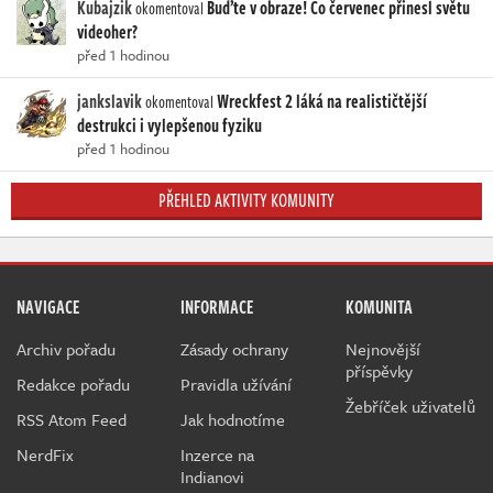
Kubajzik
Buďte v obraze! Co červenec přinesl světu
okomentoval
videoher?
před 1 hodinou
jankslavik
Wreckfest 2 láká na realističtější
okomentoval
destrukci i vylepšenou fyziku
před 1 hodinou
PŘEHLED AKTIVITY KOMUNITY
NAVIGACE
INFORMACE
KOMUNITA
Archiv pořadu
Zásady ochrany
Nejnovější
příspěvky
Redakce pořadu
Pravidla užívání
Žebříček uživatelů
RSS Atom Feed
Jak hodnotíme
NerdFix
Inzerce na
Indianovi