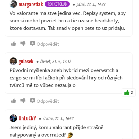
margaretiak
ROCKETCLUB
pátek, 22. 5., 14:33
Vo valorante ma stve jedina vec. Replay system, aby
som si mohol pozriet hru a tie uzasne headshoty,
ktore dostavam. Tak snad v open bete to uz pridaju.
Odpovědět
gulasek
čtvrtek, 21. 5., 17:12
Původní myšlenka aneb hybrid mezi overwatch a
cs:go se mi líbil ačkoli při sledování hry od různých
tvůrců mě to vůbec nezaujalo
2
Odpovědět
UnLuCkY
čtvrtek, 21. 5., 16:52
Jsem jediný, komu Valorant přijde strašně
nahypovaný a overrated?