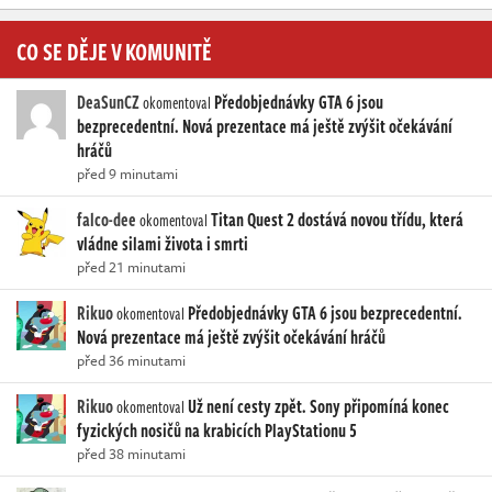
CO SE DĚJE V KOMUNITĚ
DeaSunCZ
Předobjednávky GTA 6 jsou
okomentoval
bezprecedentní. Nová prezentace má ještě zvýšit očekávání
hráčů
před 9 minutami
falco-dee
Titan Quest 2 dostává novou třídu, která
okomentoval
vládne silami života i smrti
před 21 minutami
Rikuo
Předobjednávky GTA 6 jsou bezprecedentní.
okomentoval
Nová prezentace má ještě zvýšit očekávání hráčů
před 36 minutami
Rikuo
Už není cesty zpět. Sony připomíná konec
okomentoval
fyzických nosičů na krabicích PlayStationu 5
před 38 minutami