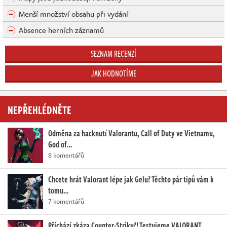
Menší množství obsahu při vydání
Absence herních záznamů
SEZNAM RECENZÍ
JAK HODNOTÍME
NEPŘEHLÉDNĚTE
Odměna za hacknutí Valorantu, Call of Duty ve Vietnamu,
God of…
8 komentářů
Chcete hrát Valorant lépe jak Gelu? Těchto pár tipů vám k
tomu…
7 komentářů
Příchází zkáza Counter-Striku?! Testujeme VALORANT