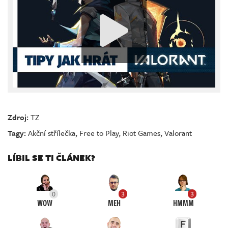
Zdroj:
TZ
Tagy:
Akční střílečka
,
Free to Play
,
Riot Games
,
Valorant
LÍBIL SE TI ČLÁNEK?
0
3
3
WOW
MEH
HMMM