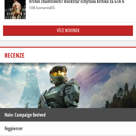
Vrchol chamtivosti? Rockstar schytává kritiku za GTA 6
108 komentářů
VÍCE NOVINEK
RECENZE
Halo: Campaign Evolved
Fogpiercer