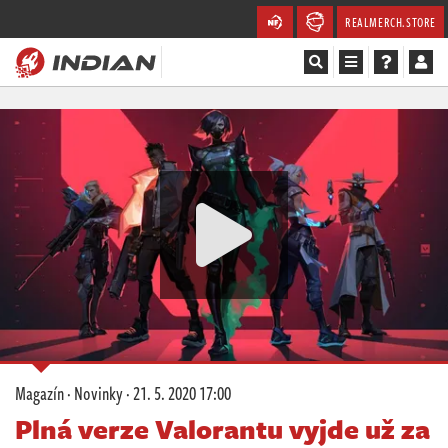
REALMERCH.STORE
Magazín
Recenze
Videa
Soutěže
Databáze
Komunita
Magazín
·
Novinky
·
21. 5. 2020 17:00
Redakce
Plná verze Valorantu vyjde už za