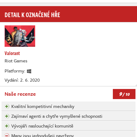
DETAIL K OZNAČENÉ HŘE
Valorant
Riot Games
Platformy:
Vydání: 2. 6. 2020
9
Naše recenze
/ 10
Kvalitní kompetitivní mechaniky
Zajímaví agenti a chytře vymyšlené schopnosti
Vývojáři naslouchající komunitě
Mapy jsou jednodušeji navrženy