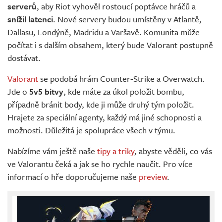
serverů
, aby Riot vyhověl rostoucí poptávce hráčů a
snížil latenci
. Nové servery budou umístěny v Atlantě,
Dallasu, Londýně, Madridu a Varšavě. Komunita může
počítat i s dalším obsahem, který bude Valorant postupně
dostávat.
Valorant
se podobá hrám Counter-Strike a Overwatch.
Jde o
5v5 bitvy
, kde máte za úkol položit bombu,
případně bránit body, kde ji může druhý tým položit.
Hrajete za speciální agenty, každý má jiné schopnosti a
možnosti. Důležitá je spolupráce všech v týmu.
Nabízíme vám ještě naše
tipy a triky
, abyste věděli, co vás
ve Valorantu čeká a jak se ho rychle naučit. Pro více
informací o hře doporučujeme naše
preview
.