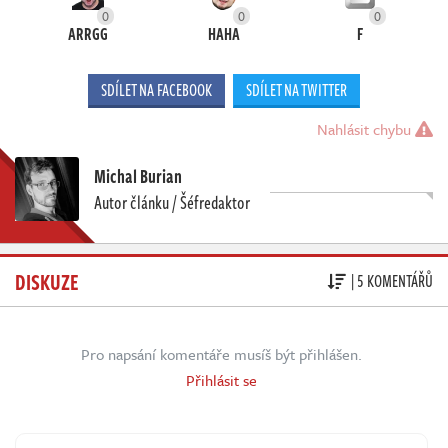
0
0
0
ARRGG
HAHA
F
SDÍLET NA FACEBOOK
SDÍLET NA TWITTER
Nahlásit chybu
Michal Burian
Autor článku / Šéfredaktor
DISKUZE
| 5 KOMENTÁŘŮ
Pro napsání komentáře musíš být přihlášen.
Přihlásit se