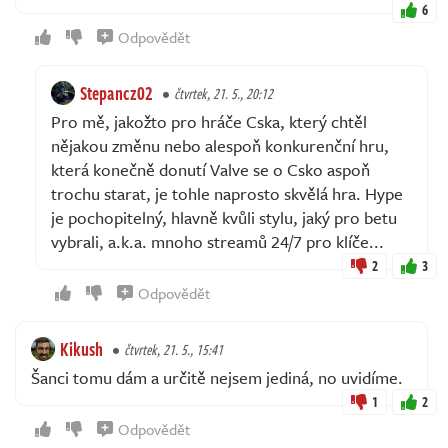
6
Odpovědět
Stepancz02
čtvrtek, 21. 5., 20:12
Pro mě, jakožto pro hráče Cska, který chtěl
nějakou změnu nebo alespoň konkurenční hru,
která konečně donutí Valve se o Csko aspoň
trochu starat, je tohle naprosto skvělá hra. Hype
je pochopitelný, hlavně kvůli stylu, jaký pro betu
vybrali, a.k.a. mnoho streamů 24/7 pro klíče...
2
3
Odpovědět
Kikush
čtvrtek, 21. 5., 15:41
Šanci tomu dám a určitě nejsem jediná, no uvidíme.
1
2
Odpovědět