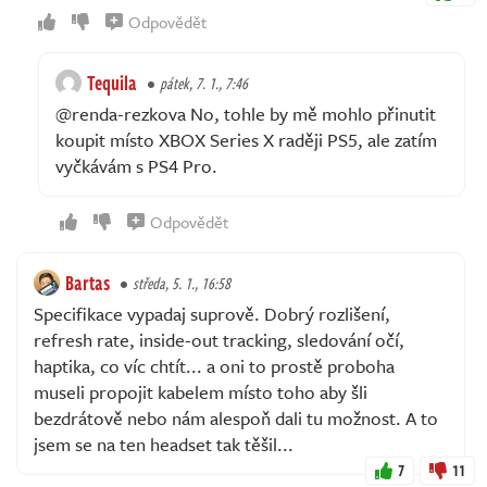
Odpovědět
Tequila
pátek, 7. 1., 7:46
@renda-rezkova No, tohle by mě mohlo přinutit
koupit místo XBOX Series X raději PS5, ale zatím
vyčkávám s PS4 Pro.
Odpovědět
Bartas
středa, 5. 1., 16:58
Specifikace vypadaj suprově. Dobrý rozlišení,
refresh rate, inside-out tracking, sledování očí,
haptika, co víc chtít... a oni to prostě proboha
museli propojit kabelem místo toho aby šli
bezdrátově nebo nám alespoň dali tu možnost. A to
jsem se na ten headset tak těšil...
7
11