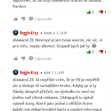
zapomněl, že na tvoji oblíbenou hračku se nesahá.
Pardon.
1
3
Odpovědět
Reggie-Kray
čtvrtek, 6. 1., 23:34
@awacsCZE Nesmysl je jen tvoje averze, nic víc. A
pro info, nepiju alkohol. Dopadl bych jak ty. 😂
1
3
Odpovědět
Reggie-Kray
pátek, 7. 1., 0:54
@awacsCZE Já nepřišel s tím, že je FB je největší
zlo a sleduje tě na každém kroku. Kdyby jsi si ty
články alespoň přečetl, ve výsledku to není nic
jiného než cílená reklama. Obhajuješ tu úplně
naivně Sony, které jako jedné z větších firem
každý rok utíkají kreditní karty a osobní informace