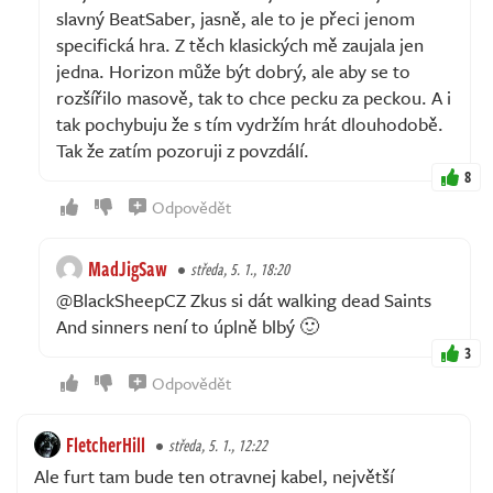
slavný BeatSaber, jasně, ale to je přeci jenom
specifická hra. Z těch klasických mě zaujala jen
jedna. Horizon může být dobrý, ale aby se to
rozšířilo masově, tak to chce pecku za peckou. A i
tak pochybuju že s tím vydržím hrát dlouhodobě.
Tak že zatím pozoruji z povzdálí.
8
Odpovědět
MadJigSaw
středa, 5. 1., 18:20
@BlackSheepCZ Zkus si dát walking dead Saints
And sinners není to úplně blbý 🙂
3
Odpovědět
FletcherHill
středa, 5. 1., 12:22
Ale furt tam bude ten otravnej kabel, největší