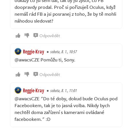
odkazy co jsi sem dal, tak by jsi zjistil, co FB
doopravdy prodal. Proč si pořizuješ Oculus, když
nemáš rád FB a jsi posranej z toho, že by tě mohli
náhodou sledovat?
Odpovědět
Reggie-Kray
sobota, 8. 1., 10:57
@awacsCZE Pomůžu ti, Sony.
Odpovědět
Reggie-Kray
sobota, 8. 1., 11:01
@awacsCZE "Do té doby, dokud bude Oculus pod
Facebookem, tak je to jasná volba. Nikdy bych
nechtěl doma zařízení s kamerami ovládané
facebookem." :D