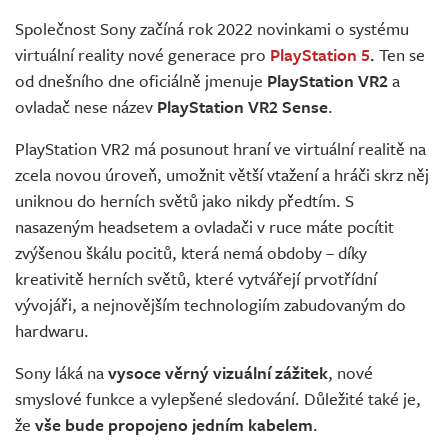
Živě
Společnost Sony začíná rok 2022 novinkami o systému
virtuální reality nové generace pro
PlayStation 5
.
Ten se
od dnešního dne oficiálně jmenuje
PlayStation VR2
a
ovladač nese název
PlayStation VR2 Sense
.
PlayStation VR2 má posunout hraní ve virtuální realitě na
zcela novou úroveň, umožnit větší vtažení a hráči skrz něj
uniknou do herních světů jako nikdy předtím. S
nasazeným headsetem a ovladači v ruce máte pocítit
zvýšenou škálu pocitů, která nemá obdoby – díky
kreativitě herních světů, které vytvářejí prvotřídní
vývojáři, a nejnovějším technologiím zabudovaným do
hardwaru.
Sony láká na
vysoce věrný vizuální zážitek
, nové
smyslové funkce a vylepšené sledování. Důležité také je,
že
vše bude propojeno jedním kabelem
.