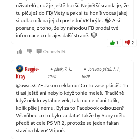
uživatelů , což je ještě horší. Největší sranda je, že
tu pičuješ do FB/Mety a pak si tu honíš vocas jakej
si odborník na jejich poslední VR brýle. 😂 A si
posranej z toho, že by náhodou FB prodal tvé
informace co hrajes další straně. 🤡
1
2
Odpovědět
Reggie-
pátek, 7. 1.,
Upraveno
pátek, 7. 1.,
Kray
10:20
10:29
@awacsCZE Jakou reklamu? Co to zase plácáš? 15
ti asi ještě ani nebylo když tohle meleš. Tradičně
když někdo vytáhne věk, tak mu není ani tolik,
kolik píše jinému. Byl za to Facebook odsouzen?
Víš vůbec co to bylo za data? Takže by Sony mělo
předělat cele PS VR 2, protože se jeden fakan
staví na hlavu? Vtipné.