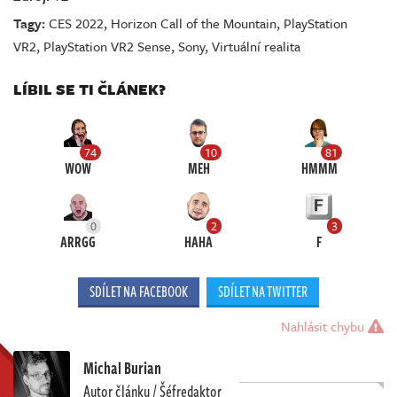
Tagy:
CES 2022
,
Horizon Call of the Mountain
,
PlayStation
VR2
,
PlayStation VR2 Sense
,
Sony
,
Virtuální realita
LÍBIL SE TI ČLÁNEK?
74
10
81
WOW
MEH
HMMM
0
2
3
ARRGG
HAHA
F
SDÍLET NA FACEBOOK
SDÍLET NA TWITTER
Nahlásit chybu
Michal Burian
Autor článku / Šéfredaktor