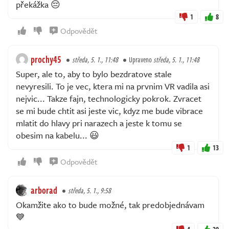
překážka 😔
1
8
Odpovědět
prochy45
středa, 5. 1., 11:48
Upraveno
středa, 5. 1., 11:48
Super, ale to, aby to bylo bezdratove stale
nevyresili. To je vec, ktera mi na prvnim VR vadila asi
nejvic... Takze fajn, technologicky pokrok. Zvracet
se mi bude chtit asi jeste vic, kdyz me bude vibrace
mlatit do hlavy pri narazech a jeste k tomu se
obesim na kabelu... 😃
1
13
Odpovědět
arborad
středa, 5. 1., 9:58
Okamžite ako to bude možné, tak predobjednávam
💙