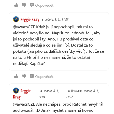
Odpovědět
Reggie-Kray
sobota, 8. 1., 11:03
@awacsCZE Když jsi jí nepochopil, tak mi to
viditelně nevyšlo no. Napíšu to jednodušeji, aby
jsi to pochopil i ty. Ano, FB prodával data co
uživatelé sledují a co se jim líbí. Dostal za to
pokutu (asi jako za dalších desítky věcí). To, že se
na to u FB přišlo neznamená, že to ostatní
nedělají. Kapišto?
Odpovědět
Reggie-
sobota, 8. 1.,
Upraveno
sobota, 8. 1.,
Kray
11:04
11:22
@awacsCZE Ale nechápeš, proč Ratchet nevyhrál
audiovizuál. :D Jinak myslet znamená hovno