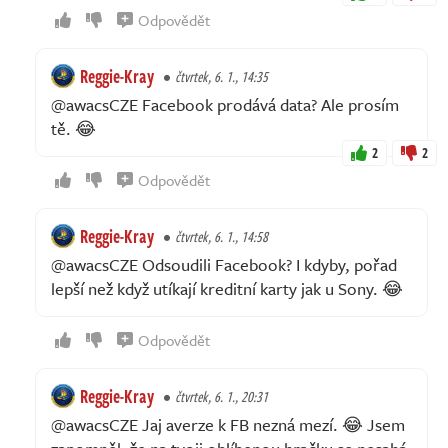
Odpovědět
Reggie-Kray
čtvrtek, 6. 1., 14:35
@awacsCZE Facebook prodává data? Ale prosím
tě. 😂
2
2
Odpovědět
Reggie-Kray
čtvrtek, 6. 1., 14:58
@awacsCZE Odsoudili Facebook? I kdyby, pořad
lepší než když utíkají kreditní karty jak u Sony. 😂
Odpovědět
Reggie-Kray
čtvrtek, 6. 1., 20:31
@awacsCZE Jaj averze k FB nezná mezí. 😂 Jsem