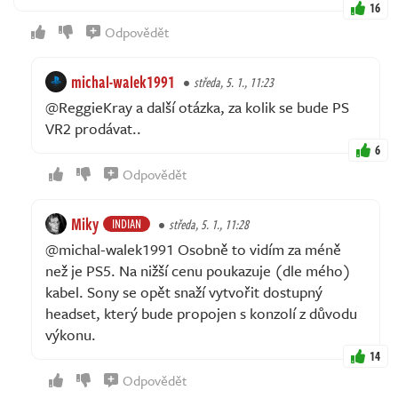
16
Odpovědět
michal-walek1991
středa, 5. 1., 11:23
@ReggieKray a další otázka, za kolik se bude PS
VR2 prodávat..
6
Odpovědět
Miky
INDIAN
středa, 5. 1., 11:28
@michal-walek1991 Osobně to vidím za méně
než je PS5. Na nižší cenu poukazuje (dle mého)
kabel. Sony se opět snaží vytvořit dostupný
headset, který bude propojen s konzolí z důvodu
výkonu.
14
Odpovědět