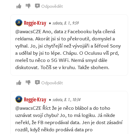
Odpovědět
Reggie-Kray
sobota, 8. 1., 9:59
@awacsCZE Ano, data z Facebooku byla cílená
reklama. Akorát jsi si to překroutil, domyslel a
vylhal. Jo, jsi chytřejší než vývojáři a šéfové Sony
a udělal by jsi to lépe. Chápu. O Oculusu víš prd,
meleš tu něco o 5G WiFi. Nemá smysl dále
diskutovat. Točíš se v kruhu. Takže sbohem.
Odpovědět
Reggie-Kray
sobota, 8. 1., 10:34
@awacsCZE Říct že je něco blábol a do toho
uznávat svojí chybu? Jo, to má logiku. Já nikde
neřekl, že FB neprodával data. Jen je dost zásadní
rozdíl, když někdo prodává data pro