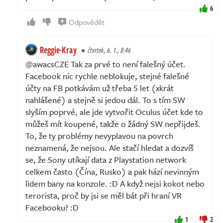
6
Odpovědět
Reggie-Kray
čtvrtek, 6. 1., 8:46
@awacsCZE Tak za prvé to není falešný účet.
Facebook nic rychle neblokuje, stejné falešné
účty na FB potkávám už třeba 5 let (xkrát
nahlášené) a stejně si jedou dál. To s tím SW
slyším poprvé, ale jde vytvořit Oculus účet kde to
můžeš mít koupené, takže o žádný SW nepřijdeš.
To, že ty problémy nevyplavou na povrch
neznamená, že nejsou. Ale stačí hledat a dozvíš
se, že Sony utíkají data z Playstation network
celkem často (Čína, Rusko) a pak hází nevinným
lidem bany na konzole. :D A když nejsi kokot nebo
terorista, proč by jsi se měl bát při hraní VR
Facebooku? :D
1
2