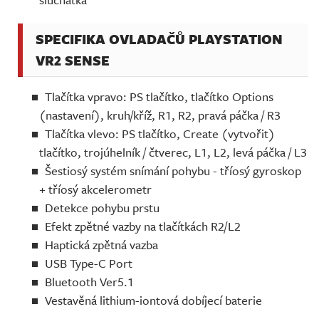
SPECIFIKA OVLADAČŮ PLAYSTATION
VR2 SENSE
Tlačítka vpravo: PS tlačítko, tlačítko Options
(nastavení), kruh/kříž, R1, R2, pravá páčka / R3
Tlačítka vlevo: PS tlačítko, Create (vytvořit)
tlačítko, trojúhelník / čtverec, L1, L2, levá páčka / L3
Šestiosý systém snímání pohybu - tříosý gyroskop
+ tříosý akcelerometr
Detekce pohybu prstu
Efekt zpětné vazby na tlačítkách R2/L2
Haptická zpětná vazba
USB Type-C Port
Bluetooth Ver5.1​
Vestavěná lithium-iontová dobíjecí baterie