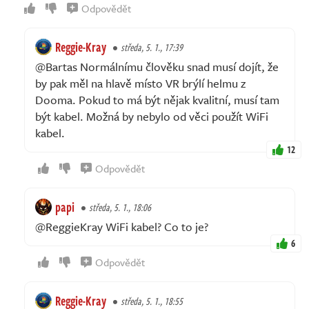
Odpovědět
Reggie-Kray
středa, 5. 1., 17:39
@Bartas Normálnímu člověku snad musí dojít, že
by pak měl na hlavě místo VR brýlí helmu z
Dooma. Pokud to má být nějak kvalitní, musí tam
být kabel. Možná by nebylo od věci použít WiFi
kabel.
12
Odpovědět
papi
středa, 5. 1., 18:06
@ReggieKray WiFi kabel? Co to je?
6
Odpovědět
Reggie-Kray
středa, 5. 1., 18:55