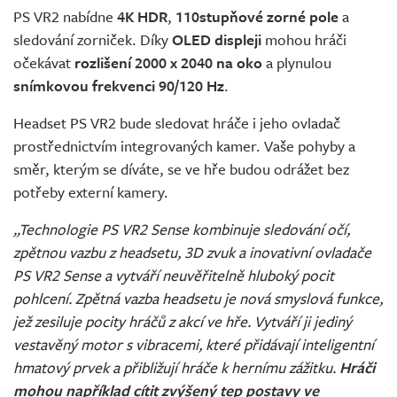
PS VR2 nabídne
4K HDR
,
110stupňové zorné pole
a
sledování zorniček. Díky
OLED displeji
mohou hráči
očekávat
rozlišení 2000 x 2040 na oko
a plynulou
snímkovou frekvenci 90/120 Hz
.
Headset PS VR2 bude sledovat hráče i jeho ovladač
prostřednictvím integrovaných kamer. Vaše pohyby a
směr, kterým se díváte, se ve hře budou odrážet bez
potřeby externí kamery.
„Technologie PS VR2 Sense kombinuje sledování očí,
zpětnou vazbu z headsetu, 3D zvuk a inovativní ovladače
PS VR2 Sense a vytváří neuvěřitelně hluboký pocit
pohlcení. Zpětná vazba headsetu je nová smyslová funkce,
jež zesiluje pocity hráčů z akcí ve hře. Vytváří ji jediný
vestavěný motor s vibracemi, které přidávají inteligentní
hmatový prvek a přibližují hráče k hernímu zážitku.
Hráči
mohou například cítit zvýšený tep postavy ve