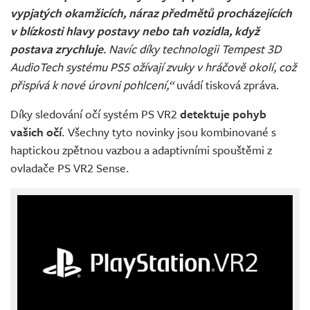
vypjatých okamžicích, náraz předmětů procházejících
v blízkosti hlavy postavy nebo tah vozidla, když
postava zrychluje
. Navíc díky technologii Tempest 3D
AudioTech systému PS5 ožívají zvuky v hráčově okolí, což
přispívá k nové úrovni pohlcení,“
uvádí tisková zpráva.
Díky sledování očí systém PS VR2
detektuje pohyb
vašich očí
. Všechny tyto novinky jsou kombinované s
haptickou zpětnou vazbou a adaptivními spouštěmi z
ovladače PS VR2 Sense.