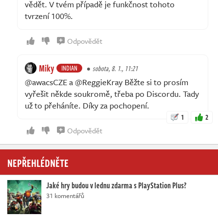
vědět. V tvém případě je funkčnost tohoto
tvrzení 100%.
Odpovědět
Miky
INDIAN
sobota, 8. 1., 11:21
@awacsCZE a @ReggieKray Běžte si to prosím
vyřešit někde soukromě, třeba po Discordu. Tady
už to přeháníte. Díky za pochopení.
1
2
Odpovědět
NEPŘEHLÉDNĚTE
Jaké hry budou v lednu zdarma s PlayStation Plus?
31 komentářů