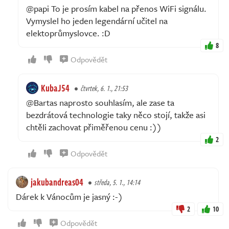
@papi To je prosím kabel na přenos WiFi signálu.
Vymyslel ho jeden legendární učitel na
elektoprůmyslovce. :D
8
Odpovědět
KubaJ54
čtvrtek, 6. 1., 21:53
@Bartas naprosto souhlasím, ale zase ta
bezdrátová technologie taky něco stojí, takže asi
chtěli zachovat přiměřenou cenu :))
2
Odpovědět
jakubandreas04
středa, 5. 1., 14:14
Dárek k Vánocům je jasný :-)
2
10
Odpovědět