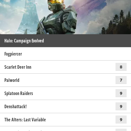
Halo: Campaign Evolved
Fogpiercer
Scarlet Deer Inn
8
Palworld
7
Splatoon Raiders
9
Denshattack!
9
The Alters: Last Variable
9