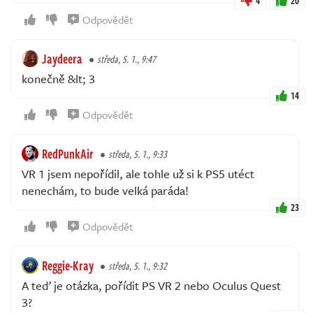
4
20
Odpovědět
Jaydeera
středa, 5. 1., 9:47
konečně &lt; 3
14
Odpovědět
RedPunkAir
středa, 5. 1., 9:33
VR 1 jsem nepořídil, ale tohle už si k PS5 utéct
nenechám, to bude velká paráda!
23
Odpovědět
Reggie-Kray
středa, 5. 1., 9:32
A teď je otázka, pořídit PS VR 2 nebo Oculus Quest
3?