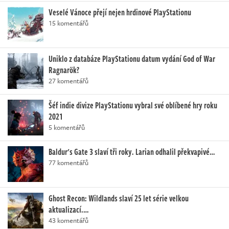
Veselé Vánoce přejí nejen hrdinové PlayStationu
15 komentářů
Uniklo z databáze PlayStationu datum vydání God of War
Ragnarök?
27 komentářů
Šéf indie divize PlayStationu vybral své oblíbené hry roku
2021
5 komentářů
Baldur's Gate 3 slaví tři roky. Larian odhalil překvapivé…
77 komentářů
Ghost Recon: Wildlands slaví 25 let série velkou
aktualizací.…
43 komentářů