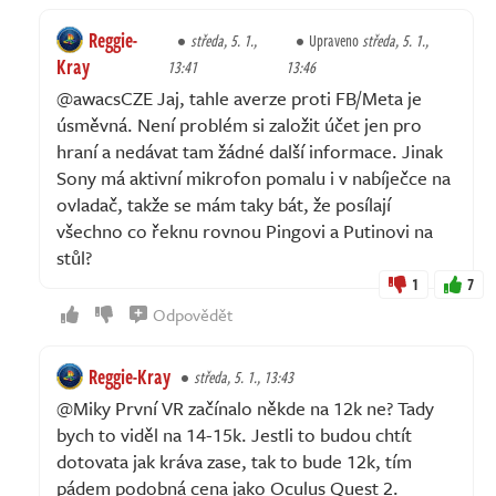
Reggie-
středa, 5. 1.,
Upraveno
středa, 5. 1.,
Kray
13:41
13:46
@awacsCZE Jaj, tahle averze proti FB/Meta je
úsměvná. Není problém si založit účet jen pro
hraní a nedávat tam žádné další informace. Jinak
Sony má aktivní mikrofon pomalu i v nabíječce na
ovladač, takže se mám taky bát, že posílají
všechno co řeknu rovnou Pingovi a Putinovi na
stůl?
1
7
Odpovědět
Reggie-Kray
středa, 5. 1., 13:43
@Miky První VR začínalo někde na 12k ne? Tady
bych to viděl na 14-15k. Jestli to budou chtít
dotovata jak kráva zase, tak to bude 12k, tím
pádem podobná cena jako Oculus Quest 2.