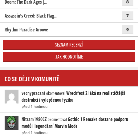
Doom: The Dark Ages |…
8
Assassin’s Creed: Black Flag…
7
Rhythm Paradise Groove
9
SEZNAM RECENZÍ
JAK HODNOTÍME
CO SE DĚJE V KOMUNITĚ
vecnypracant
Wreckfest 2 láká na realističtější
okomentoval
destrukci i vylepšenou fyziku
před 1 hodinou
Nitram1980CZ
Gothic 1 Remake dostane podporu
okomentoval
modů i legendární Marvin Mode
před 1 hodinou