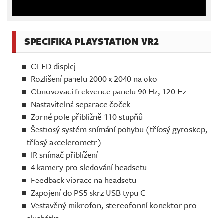
SPECIFIKA PLAYSTATION VR2
OLED displej
Rozlišení panelu 2000 x 2040 na oko
Obnovovací frekvence panelu 90 Hz, 120 Hz
Nastavitelná separace čoček
Zorné pole přibližně 110 stupňů
Šestiosý systém snímání pohybu (tříosý gyroskop,
tříosý akcelerometr)
IR snímač přiblížení
4 kamery pro sledování headsetu
Feedback vibrace na headsetu
Zapojení do PS5 skrz USB typu C
Vestavěný mikrofon, stereofonní konektor pro
sluchátka