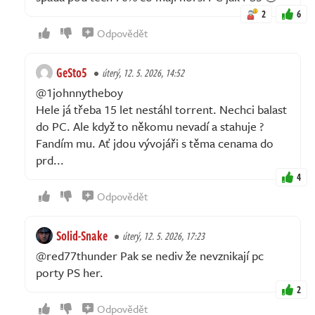
2
6
Odpovědět
GeSto5
úterý, 12. 5. 2026, 14:52
@1johnnytheboy
Hele já třeba 15 let nestáhl torrent. Nechci balast
do PC. Ale když to někomu nevadí a stahuje ?
Fandím mu. Ať jdou vývojáři s těma cenama do
prd...
4
Odpovědět
Solid-Snake
úterý, 12. 5. 2026, 17:23
@red77thunder Pak se nediv že nevznikají pc
porty PS her.
2
Odpovědět