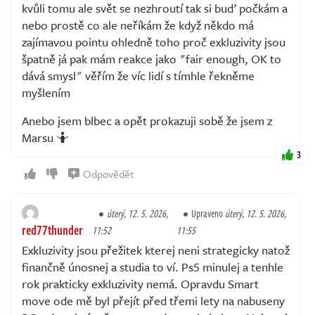
kvůli tomu ale svět se nezhroutí tak si buď počkám a
nebo prostě co ale neříkám že když někdo má
zajímavou pointu ohledně toho proč exkluzivity jsou
špatně já pak mám reakce jako "fair enough, OK to
dává smysl" věřím že víc lidí s tímhle řekněme
myšlením
Anebo jsem blbec a opět prokazuji sobě že jsem z
Marsu 🤷
3
Odpovědět
úterý, 12. 5. 2026,
Upraveno
úterý, 12. 5. 2026,
red77thunder
11:52
11:55
Exkluzivity jsou přežitek kterej neni strategicky natož
finančně únosnej a studia to ví. Ps5 minulej a tenhle
rok prakticky exkluzivity nemá. Opravdu Smart
move ode mě byl přejít před třemi lety na nabuseny