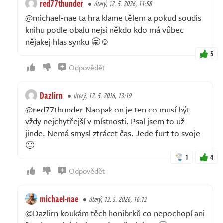
red77thunder
úterý, 12. 5. 2026, 11:58
@michael-nae ta hra klame tělem a pokud soudis
knihu podle obalu nejsi někdo kdo má vůbec
nějakej hlas synku 🥱☺️
5
Odpovědět
Dazlirn
úterý, 12. 5. 2026, 13:19
@red77thunder Naopak on je ten co musí být
vždy nejchytřejší v místnosti. Psal jsem to už
jinde. Nemá smysl ztrácet čas. Jede furt to svoje
🙂
1
4
Odpovědět
michael-nae
úterý, 12. 5. 2026, 16:12
@Dazlirn koukám těch honibrků co nepochopí ani