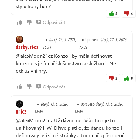
stylu Sony her ?
4
4
Odpovědět
úterý, 12. 5. 2026,
Upraveno
úterý, 12. 5. 2026,
darkyuri-cz
15:31
15:32
@alexMoon21cz Konzoli by měla definovat
konzole s jejím příslušenstvím a službami. Ne
exkluzivní hry.
2
8
Odpovědět
úterý, 12. 5. 2026,
Upraveno
úterý, 12. 5. 2026,
unicz
16:49
16:49
@alexMoon21cz Už dávno ne. Všechno je to
unifikovaný HW. Dříve platilo, že danou konzoli
definovaly její silné stránky a tomu přizpůsobené