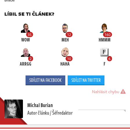
LÍBIL SE TI ČLÁNEK?
35
12
160
WOW
MEH
HMMM
2
10
6
ARRGG
HAHA
F
SDÍLET NA FACEBOOK
SDÍLET NA TWITTER
Nahlásit chybu
Michal Burian
Autor článku / Šéfredaktor