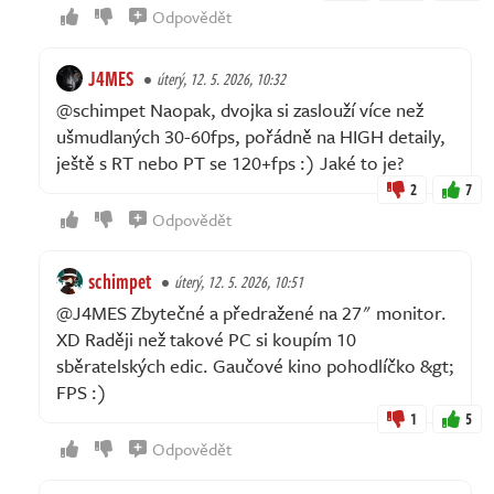
Odpovědět
J4MES
úterý, 12. 5. 2026, 10:32
@schimpet Naopak, dvojka si zaslouží více než
ušmudlaných 30-60fps, pořádně na HIGH detaily,
ještě s RT nebo PT se 120+fps :) Jaké to je?
2
7
Odpovědět
schimpet
úterý, 12. 5. 2026, 10:51
@J4MES Zbytečné a předražené na 27" monitor.
XD Raději než takové PC si koupím 10
sběratelských edic. Gaučové kino pohodlíčko &gt;
FPS :)
1
5
Odpovědět