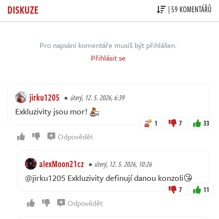
DISKUZE
| 59 KOMENTÁŘŮ
Pro napsání komentáře musíš být přihlášen.
Přihlásit se
jirku1205
úterý, 12. 5. 2026, 6:39
Exkluzivity jsou mor!
1
7
33
Odpovědět
alexMoon21cz
úterý, 12. 5. 2026, 10:26
@jirku1205 Exkluzivity definují danou konzoli😘
7
11
Odpovědět