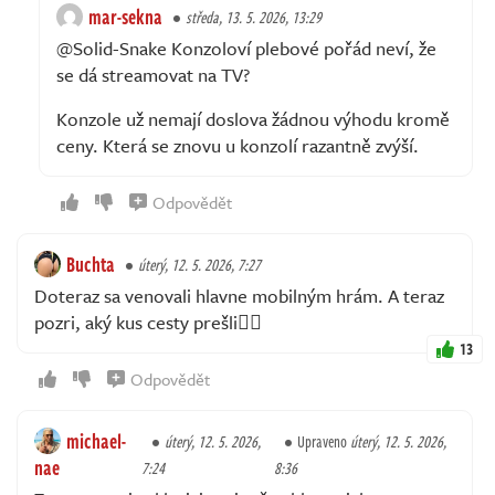
mar-sekna
středa, 13. 5. 2026, 13:29
@Solid-Snake Konzoloví plebové pořád neví, že
se dá streamovat na TV?
Konzole už nemají doslova žádnou výhodu kromě
ceny. Která se znovu u konzolí razantně zvýší.
Odpovědět
Buchta
úterý, 12. 5. 2026, 7:27
Doteraz sa venovali hlavne mobilným hrám. A teraz
pozri, aký kus cesty prešli👍🏻
13
Odpovědět
michael-
úterý, 12. 5. 2026,
Upraveno
úterý, 12. 5. 2026,
nae
7:24
8:36