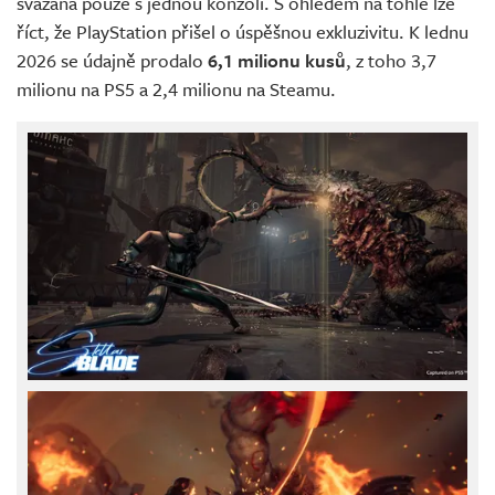
svázaná pouze s jednou konzolí. S ohledem na tohle lze
říct, že PlayStation přišel o úspěšnou exkluzivitu. K lednu
2026 se údajně prodalo
6,1 milionu kusů
, z toho 3,7
milionu na PS5 a 2,4 milionu na Steamu.