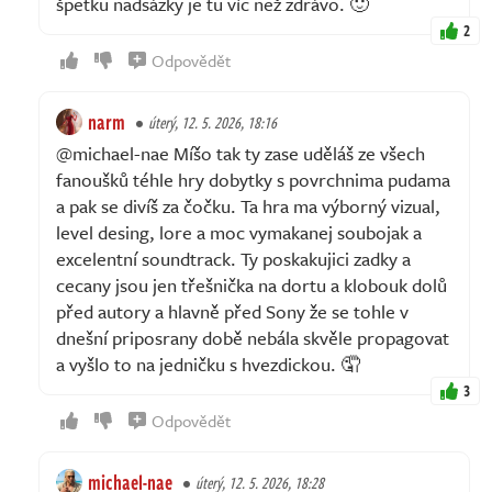
špetku nadsázky je tu víc než zdrávo. 🙂
2
Odpovědět
narm
úterý, 12. 5. 2026, 18:16
@michael-nae Míšo tak ty zase uděláš ze všech
fanoušků téhle hry dobytky s povrchnima pudama
a pak se divíš za čočku. Ta hra ma výborný vizual,
level desing, lore a moc vymakanej soubojak a
excelentní soundtrack. Ty poskakujici zadky a
cecany jsou jen třešnička na dortu a klobouk dolů
před autory a hlavně před Sony že se tohle v
dnešní priposrany době nebála skvěle propagovat
a vyšlo to na jedničku s hvezdickou. 🤦
3
Odpovědět
michael-nae
úterý, 12. 5. 2026, 18:28