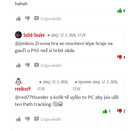
hahah
6
Odpovědět
Solid-Snake
úterý, 12. 5. 2026, 17:24
@jimbou Zrovna hra se mnohem lépe hraje na
gauči u PS5 než si hrbit záda.
4
Odpovědět
úterý, 12. 5. 2026,
Upraveno
úterý, 12. 5. 2026,
rexikos9
17:55
17:55
@red77thunder a kolik tě vyšlo to PC aby jsis užil
ten Path tracking 🤔😁
1
2
Odpovědět