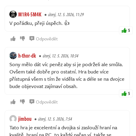
M1R4-5M4K
úterý, 12. 5. 2026, 11:29
V pořádku, přeji úspěch. 👍
5
Odpovědět
h-thor-dk
úterý, 12. 5. 2026, 10:34
Sony mělo dát víc peněz aby si je podrželi ale smůla.
Ovšem také dobře pro ostatní. Hra bude více
přístupná všem s tím že viděla víc a déle se na dvojce
bude objevovat zajímaví obsah.
5
Odpovědět
jimbou
úterý, 12. 5. 2026, 7:54
Tato hra je excelentní a dvojka si zaslouží hraní na
kvalitě, hraní na PC, to každý pařan ví, takže se