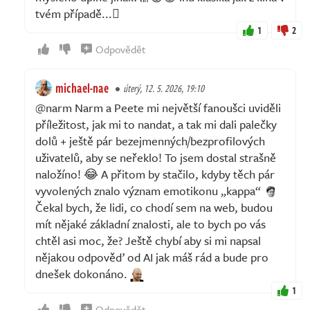
tvém případě...🫆
1
2
Odpovědět
michael-nae
úterý, 12. 5. 2026, 19:10
@narm Narm a Peete mi největší fanoušci uviděli
příležitost, jak mi to nandat, a tak mi dali palečky
dolů + ještě pár bezejmenných/bezprofilových
uživatelů, aby se neřeklo! To jsem dostal strašně
naložíno! 😂 A přitom by stačilo, kdyby těch pár
vyvolených znalo význam emotikonu „kappa“
Čekal bych, že lidi, co chodí sem na web, budou
mít nějaké základní znalosti, ale to bych po vás
chtěl asi moc, že? Ještě chybí aby si mi napsal
nějakou odpověď od AI jak máš rád a bude pro
dnešek dokonáno.
1
Odpovědět