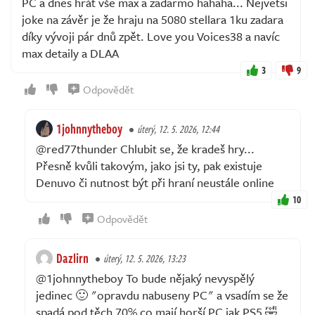
PC a dnes hrát vše max a zadarmo hahaha... Nejvetsi
joke na závěr je že hraju na 5080 stellara 1ku zadara
díky vývoji pár dnů zpět. Love you Voices38 a navíc
max detaily a DLAA
3
9
Odpovědět
1johnnytheboy
úterý, 12. 5. 2026, 12:44
@red77thunder Chlubit se, že kradeš hry...
Přesně kvůli takovým, jako jsi ty, pak existuje
Denuvo či nutnost být při hraní neustále online
10
Odpovědět
Dazlirn
úterý, 12. 5. 2026, 13:23
@1johnnytheboy To bude nějaký nevyspělý
jedinec 🙂 "opravdu nabuseny PC" a vsadím se že
spadá pod těch 70% co mají horší PC jak PS5 🤣