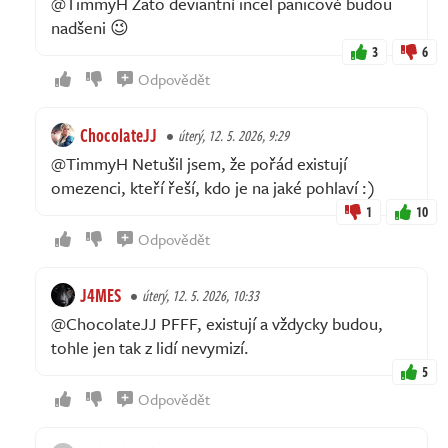
@TimmyH Zato deviantní incel panicové budou
nadšeni 😉
3
6
Odpovědět
ChocolateJJ
úterý, 12. 5. 2026, 9:29
@TimmyH Netušil jsem, že pořád existují
omezenci, kteří řeší, kdo je na jaké pohlaví :)
1
10
Odpovědět
J4MES
úterý, 12. 5. 2026, 10:33
@ChocolateJJ PFFF, existují a vždycky budou,
tohle jen tak z lidí nevymizí.
5
Odpovědět