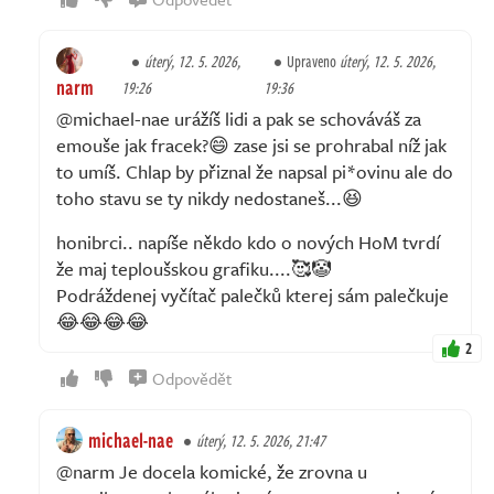
úterý, 12. 5. 2026,
Upraveno
úterý, 12. 5. 2026,
narm
19:26
19:36
@michael-nae urážíš lidi a pak se schováváš za
emouše jak fracek?😄 zase jsi se prohrabal níž jak
to umíš. Chlap by přiznal že napsal pi*ovinu ale do
toho stavu se ty nikdy nedostaneš...😆
honibrci.. napíše někdo kdo o nových HoM tvrdí
že maj teploušskou grafiku....🥰🤡
Podráždenej vyčítač palečků kterej sám palečkuje
😂😂😂😂
2
Odpovědět
michael-nae
úterý, 12. 5. 2026, 21:47
@narm Je docela komické, že zrovna u