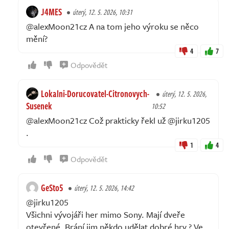
J4MES
úterý, 12. 5. 2026, 10:31
@alexMoon21cz A na tom jeho výroku se něco
mění?
4
7
Odpovědět
Lokalni-Dorucovatel-Citronovych-
úterý, 12. 5. 2026,
Susenek
10:52
@alexMoon21cz Což prakticky řekl už @jirku1205
.
1
4
Odpovědět
GeSto5
úterý, 12. 5. 2026, 14:42
@jirku1205
Všichni vývojáři her mimo Sony. Mají dveře
otevřené. Brání jim někdo udělat dobré hry ? Ve