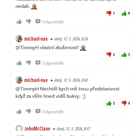
nedali.
1
9
Odpovědět
michael-nae
úterý, 12. 5. 2026, 8:26
@TimmyH vlastní zkušenost?
3
5
Odpovědět
michael-nae
úterý, 12. 5. 2026, 8:42
@TimmyH Nechtěl bych mít tvou představivost
když za vším hned vidíš bukvy. :)
3
4
Odpovědět
JohnMcClane
úterý, 12. 5. 2026, 8:57