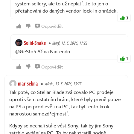
system sellery, ale to už neplatí. Je to jen o
přetahování do daných vendor lock-in ohrádek.
3
Odpovědět
Solid-Snake
úterý, 12. 5. 2026, 17:22
@GeSto5 Až na Nintendo
1
Odpovědět
mar-sekna
středa, 13. 5. 2026, 13:27
Tak poté, co Stellar Blade zválcovalo PC prodeje
oproti všem ostatním hrám, které byly prvně pouze
na PS a po prodlevě i na PC, tak byl tento krok
naprostou samozdřejmostí.
Kdyby se nechali stále vést Sony, tak by jim Sony
zatrhlo vydání na PC. To by pak ztratili hodně.