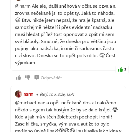
@narm Ale ale, další sněhová vločka se ozvala a
zrovna nečekaně jsi to opět ty. Jaká to náhoda.
😀 Btw. nikde jsem nepsal, že hra je špatná, ale
samozřejmě někteří i přes evidentní nadsázku
musí hledat příležitost oponovat a cpát mi sem
své bláboly. Smutné, že dneska pro většinu jsou
pojmy jako nadsázka, ironie či sarkasmus často
cizí slovo. Dneska se to opět potvrdilo. 🤦 Čest
výjimkam.
2
Odpovědět
narm
úterý, 12. 5. 2026, 18:41
@michael-nae a opět nečekaně dostal naloženo
někdo s egem tak hustým že by se dalo krájet 🤓
Kdo a jak má v těch žblebtech pochopit ironii?
Zase klička, smyčka, výmluva a aut že to bylo
myšleno úplně jinak?🫣😆😆 inu klasika jak z kina v