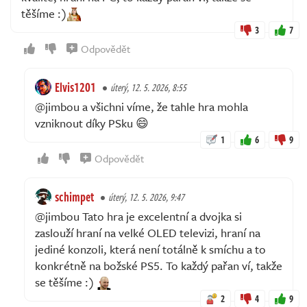
těšíme :)
3
7
Odpovědět
Elvis1201
úterý, 12. 5. 2026, 8:55
@jimbou a všichni víme, že tahle hra mohla
vzniknout díky PSku 😄
1
6
9
Odpovědět
schimpet
úterý, 12. 5. 2026, 9:47
@jimbou Tato hra je excelentní a dvojka si
zaslouží hraní na velké OLED televizi, hraní na
jediné konzoli, která není totálně k smíchu a to
konkrétně na božské PS5. To každý pařan ví, takže
se těšíme :)
2
4
9