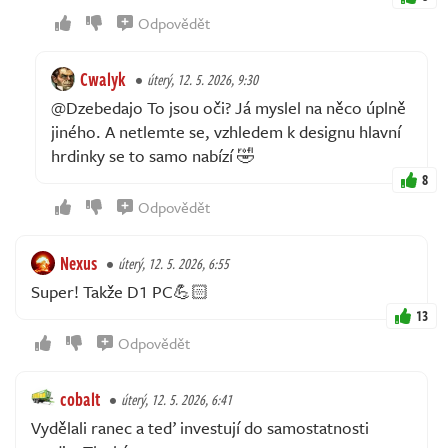
Odpovědět
Cwalyk
úterý, 12. 5. 2026, 9:30
@Dzebedajo To jsou oči? Já myslel na něco úplně
jiného. A netlemte se, vzhledem k designu hlavní
hrdinky se to samo nabízí 🤣
8
Odpovědět
Nexus
úterý, 12. 5. 2026, 6:55
Super! Takže D1 PC💪🏻
13
Odpovědět
cobalt
úterý, 12. 5. 2026, 6:41
Vydělali ranec a teď investují do samostatnosti