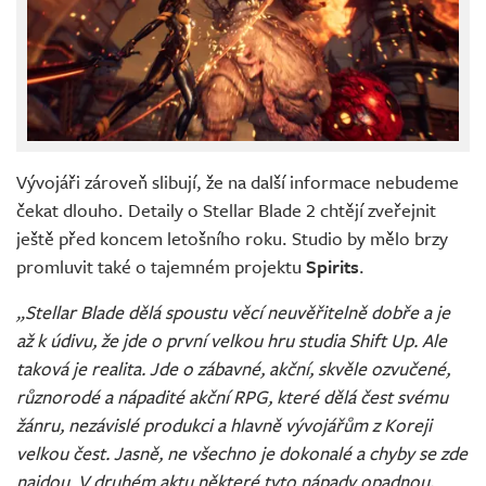
Vývojáři zároveň slibují, že na další informace nebudeme
čekat dlouho. Detaily o Stellar Blade 2 chtějí zveřejnit
ještě před koncem letošního roku. Studio by mělo brzy
promluvit také o tajemném projektu
Spirits
.
„Stellar Blade dělá spoustu věcí neuvěřitelně dobře a je
až k údivu, že jde o první velkou hru studia Shift Up. Ale
taková je realita. Jde o zábavné, akční, skvěle ozvučené,
různorodé a nápadité akční RPG, které dělá čest svému
žánru, nezávislé produkci a hlavně vývojářům z Koreji
velkou čest. Jasně, ne všechno je dokonalé a chyby se zde
najdou. V druhém aktu některé tyto nápady opadnou,