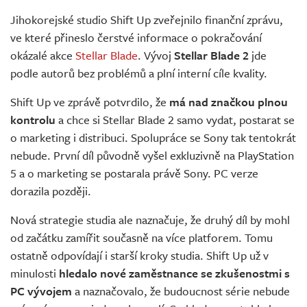
Živě
Jihokorejské studio Shift Up zveřejnilo finanční zprávu,
ve které přineslo čerstvé informace o pokračování
okázalé akce
Stellar Blade
. Vývoj
Stellar Blade 2
jde
podle autorů bez problémů a plní interní cíle kvality.
Shift Up ve zprávě potvrdilo, že
má nad značkou plnou
kontrolu
a chce si Stellar Blade 2 samo vydat, postarat se
o marketing i distribuci. Spolupráce se Sony tak tentokrát
nebude. První díl původně vyšel exkluzivně na PlayStation
5 a o marketing se postarala právě Sony. PC verze
dorazila později.
Nová strategie studia ale naznačuje, že druhý díl by mohl
od začátku zamířit současně na více platforem. Tomu
ostatně odpovídají i starší kroky studia. Shift Up už v
minulosti
hledalo nové zaměstnance se zkušenostmi s
PC vývojem
a naznačovalo, že budoucnost série nebude