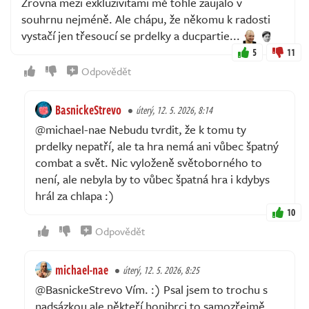
Zrovna mezi exkluzivitami mě tohle zaujalo v
souhrnu nejméně. Ale chápu, že někomu k radosti
vystačí jen třesoucí se prdelky a ducpartie...
5
11
Odpovědět
BasnickeStrevo
úterý, 12. 5. 2026, 8:14
@michael-nae Nebudu tvrdit, že k tomu ty
prdelky nepatří, ale ta hra nemá ani vůbec špatný
combat a svět. Nic vyloženě světoborného to
není, ale nebyla by to vůbec špatná hra i kdybys
hrál za chlapa :)
10
Odpovědět
michael-nae
úterý, 12. 5. 2026, 8:25
@BasnickeStrevo Vím. :) Psal jsem to trochu s
nadsázkou ale někteří honibrci to samozřejmě