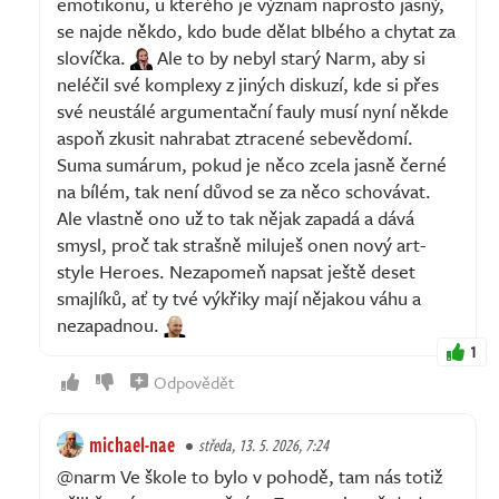
emotikonu, u kterého je význam naprosto jasný,
se najde někdo, kdo bude dělat blbého a chytat za
slovíčka.
Ale to by nebyl starý Narm, aby si
neléčil své komplexy z jiných diskuzí, kde si přes
své neustálé argumentační fauly musí nyní někde
aspoň zkusit nahrabat ztracené sebevědomí.
Suma sumárum, pokud je něco zcela jasně černé
na bílém, tak není důvod se za něco schovávat.
Ale vlastně ono už to tak nějak zapadá a dává
smysl, proč tak strašně miluješ onen nový art-
style Heroes. Nezapomeň napsat ještě deset
smajlíků, ať ty tvé výkřiky mají nějakou váhu a
nezapadnou.
1
Odpovědět
michael-nae
středa, 13. 5. 2026, 7:24
@narm Ve škole to bylo v pohodě, tam nás totiž