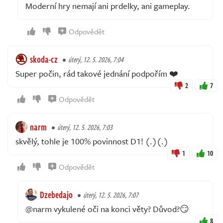
Moderní hry nemají ani prdelky, ani gameplay.
Odpovědět
skoda-cz
úterý, 12. 5. 2026, 7:04
Super počin, rád takové jednání podpořím ❤️
2
7
Odpovědět
narm
úterý, 12. 5. 2026, 7:03
skvělý, tohle je 100% povinnost D1! (.)(.)
1
10
Odpovědět
Dzebedajo
úterý, 12. 5. 2026, 7:07
@narm vykulené oči na konci věty? Důvod?😏
8