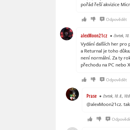
pořád řeší akvizice Mi
Odpovědět
alexMoon21cz
čtvrtek, 10.
Vydání dalších her pro 
a Returnal je toho důka
není normální. Za ty ro
přechodu na PC nebo X
Odpovědět
Prase
čtvrtek, 10. 8., 10:
@alexMoon21cz. tak
Odpověd