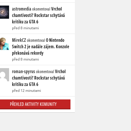
astromedia
Vrchol
okomentoval
chamtivosti? Rockstar schytává
kritiku za GTA 6
před 8 minutami
MirekCZ
O Nintendo
okomentoval
Switch 2 je nadále zájem. Konzole
překonává rekordy
před 8 minutami
roman-spyrus
Vrchol
okomentoval
chamtivosti? Rockstar schytává
kritiku za GTA 6
před 12 minutami
PŘEHLED AKTIVITY KOMUNITY