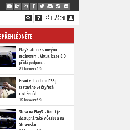
PŘIHLÁŠENÍ
EPŘEHLÉDNĚTE
PlayStation 5 s novými
možnostmi. Aktualizace 8.0
přidá podporu…
81 komentářů
Hraní v cloudu na PS5 je
testováno ve čtyřech
rozlišeních
15 komentářů
Sleva na PlayStation 5 je
dostupná také v Česku a na
Slovensku