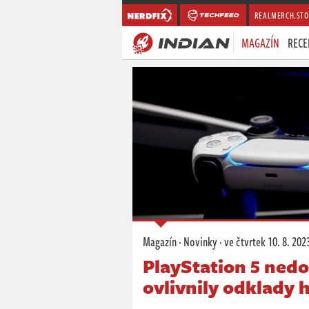
REALMERCH.STO
MAGAZÍN
RECE
Magazín
·
Novinky
·
ve čtvrtek
10. 8. 202
PlayStation 5 nedo
ovlivnily odklady 