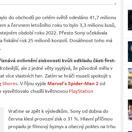
 bylo do obchodů po celém světě odesláno 41,7 milionu
em a červnem letošního roku to bylo 3,3 milionu kusů,
e stejném období roku 2022. Přesto Sony očekávala
t za fiskální rok 25 milionů konzolí. Dosáhnout toho má
.
řiznává ovlivnění ziskovosti kvůli odkladu části first-
robnější, ale z jedné věty vyplývá, že původně měla v
t více vlastních her. Zatím se hráči museli spokojit s
g Shores
. V říjnu vyjde
Marvel's Spider-Man 2
od
o vysvětlovalo chudší květnovou
PlayStation
Vraťme se zpět k výsledkům. Sony od dubna do
června klesl provozní zisk o 31 %. Hlavní příčinou
propadu je filmový byznys a obecný pokles na trhu