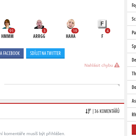
Fo
Sc
91
3
19
4
Pa
HMMM
ARRGG
HAHA
F
Sp
NA FACEBOOK
SDÍLET NA TWITTER
De
Nahlásit chybu
Th
Do
As
| 36 KOMENTÁŘŮ
Rh
ní komentáře musíš být přihlášen.