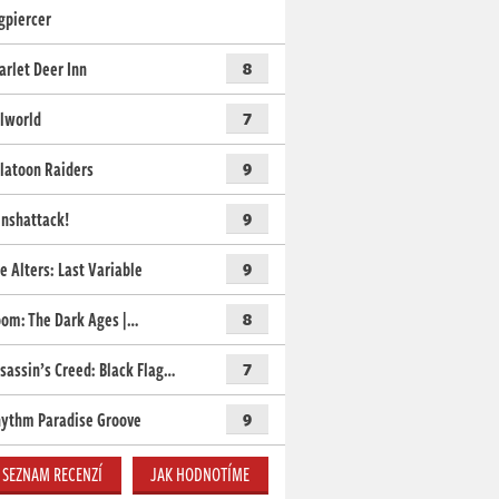
gpiercer
arlet Deer Inn
8
lworld
7
latoon Raiders
9
nshattack!
9
e Alters: Last Variable
9
om: The Dark Ages |…
8
sassin’s Creed: Black Flag…
7
ythm Paradise Groove
9
SEZNAM RECENZÍ
JAK HODNOTÍME