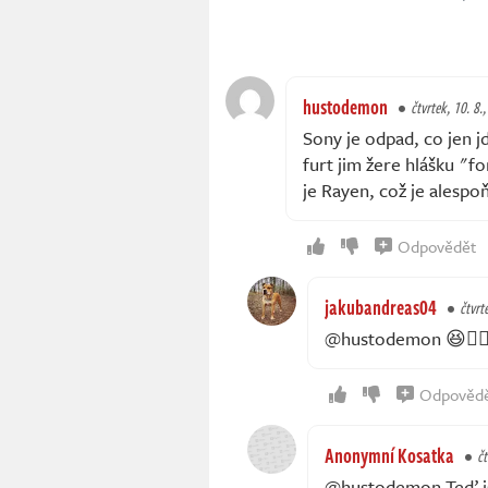
hustodemon
čtvrtek, 10. 8.
Sony je odpad, co jen 
furt jim žere hlášku "f
je Rayen, což je alespo
Odpovědět
jakubandreas04
čtvrt
@hustodemon 😆🤦‍♂
Odpověd
Anonymní Kosatka
čt
@hustodemon Teď jsi