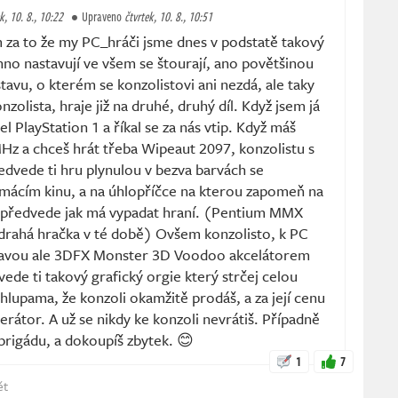
k, 10. 8., 10:22
Upraveno
čtvrtek, 10. 8., 10:51
 za to že my PC_hráči jsme dnes v podstatě takový
chno nastavují ve všem se štourají, ano povětšinou
tavu, o kterém se konzolistovi ani nezdá, ale taky
nzolista, hraje již na druhé, druhý díl. Když jsem já
el PlayStation 1 a říkal se za nás vtip. Když máš
 a chceš hrát třeba Wipeaut 2097, konzolistu s
edvede ti hru plynulou v bezva barvách se
ácím kinu, a na úhlopříčce na kterou zapomeň na
i předvede jak má vypadat hraní. (Pentium MMX
drahá hračka v té době) Ovšem konzolisto, k PC
stavou ale 3DFX Monster 3D Voodoo akcelátorem
de ti takový grafický orgie který strčej celou
chlupama, že konzoli okamžitě prodáš, a za její cenu
erátor. A už se nikdy ke konzoli nevrátiš. Případně
 brigádu, a dokoupíš zbytek. 😊
1
7
ět