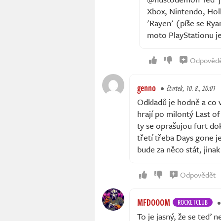
Xbox, Nintendo, Hol
'Rayen' (píše se Ry
moto PlayStationu je
Odpověd
genno
čtvrtek, 10. 8., 20:01
Odkladů je hodně a co v
hrají po milontý Last o
ty se oprašujou furt do
třetí třeba Days gone je
bude za něco stát, jina
Odpovědět
MFDOOOM
ROCKETCLUB
To je jasný, že se teď 