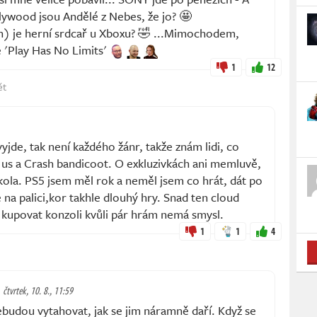
lywood jsou Andělé z Nebes, že jo? 🤩
an) je herní srdcař u Xboxu? 🤣 ...Mimochodem,
 'Play Has No Limits'
1
12
ět
yjde, tak není každého žánr, takže znám lidi, co
f us a Crash bandicoot. O exkluzivkách ani memluvě,
kola. PS5 jsem měl rok a neměl jsem co hrát, dát po
 na palici,kor takhle dlouhý hry. Snad ten cloud
k kupovat konzoli kvůli pár hrám nemá smysl.
1
1
4
čtvrtek, 10. 8., 11:59
nebudou vytahovat, jak se jim náramně daří. Když se