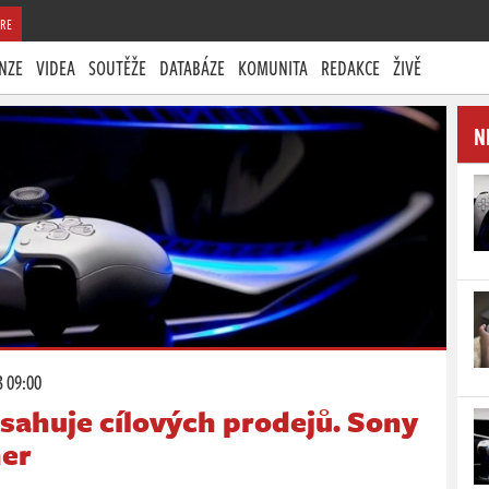
RE
NZE
VIDEA
SOUTĚŽE
DATABÁZE
KOMUNITA
REDAKCE
ŽIVĚ
N
3 09:00
sahuje cílových prodejů. Sony
her