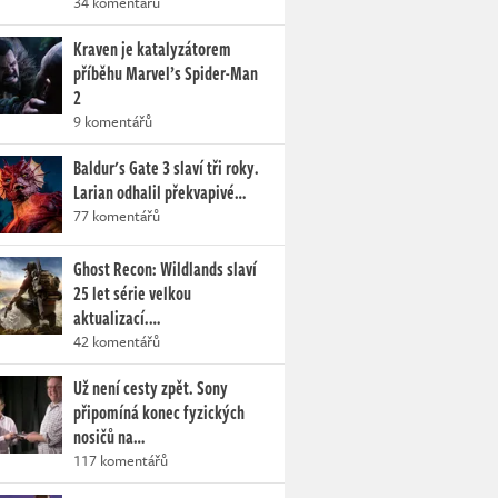
34 komentářů
Kraven je katalyzátorem
příběhu Marvel’s Spider-Man
2
9 komentářů
Baldur's Gate 3 slaví tři roky.
Larian odhalil překvapivé…
77 komentářů
Ghost Recon: Wildlands slaví
25 let série velkou
aktualizací.…
42 komentářů
Už není cesty zpět. Sony
připomíná konec fyzických
nosičů na…
117 komentářů