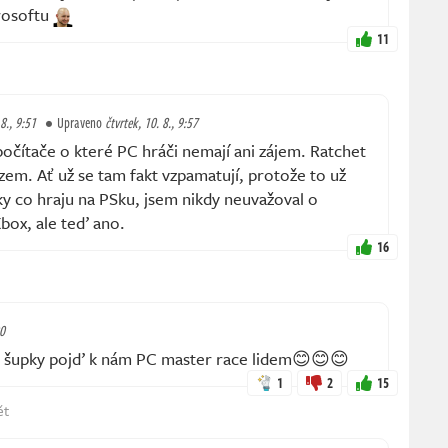
crosoftu
11
 8., 9:51
Upraveno
čtvrtek, 10. 8., 9:57
počítače o které PC hráči nemají ani zájem. Ratchet
zem. Ať už se tam fakt vzpamatují, protože to už
ky co hraju na PSku, jsem nikdy neuvažoval o
box, ale teď ano.
16
00
 šupky pojď k nám PC master race lidem😊😊😊
1
2
15
ět