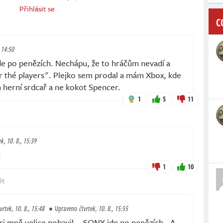
Přihlásit se
C
, 14:50
jde po penězích. Nechápu, že to hráčům nevadí a
or thé players". Plejko sem prodal a mám Xbox, kde
ň herní srdcař a ne kokot Spencer.
1
5
11
ek, 10. 8., 15:39
️
1
10
ět
vrtek, 10. 8., 15:48
Upraveno
čtvrtek, 10. 8., 15:55
 mně velice pobavil... SONY jde po penězích - A