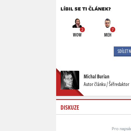
LÍBIL SE TI ČLÁNEK?
2
7
WOW
MEH
SDÍLET 
Michal Burian
Autor článku / Šéfredaktor
DISKUZE
Pro napsá