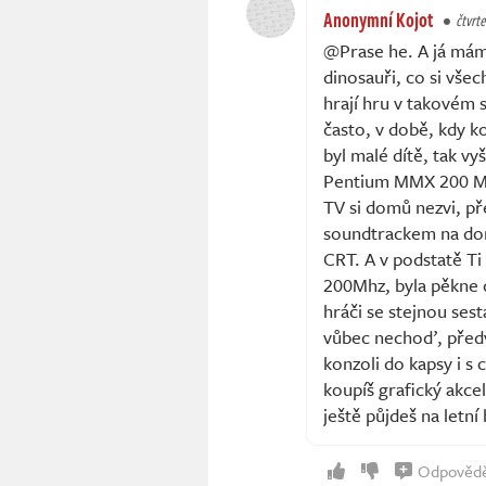
Anonymní Kojot
čtvrte
@Prase he. A já mám
dinosauři, co si vše
hrají hru v takovém s
často, v době, kdy ko
byl malé dítě, tak vyš
Pentium MMX 200 MHz
TV si domů nezvi, př
soundtrackem na dom
CRT. A v podstatě T
200Mhz, byla pěkne 
hráči se stejnou se
vůbec nechoď, předve
konzoli do kapsy i s 
koupíš grafický akcel
ještě půjdeš na letní
Odpověd