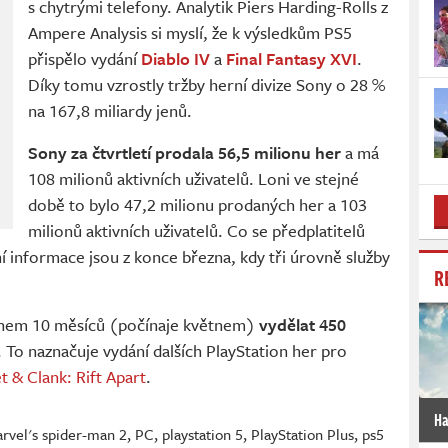
s chytrými telefony. Analytik Piers Harding-Rolls z
Ampere Analysis si myslí, že k výsledkům PS5
přispělo vydání
Diablo IV
a
Final Fantasy XVI
.
Díky tomu vzrostly tržby herní divize Sony o 28 %
na 167,8 miliardy jenů.
Sony za čtvrtletí prodala 56,5 milionu her
a má
108 milionů aktivních uživatelů. Loni ve stejné
době to bylo 47,2 milionu prodaných her a 103
milionů aktivních uživatelů. Co se předplatitelů
ní informace jsou z konce března, kdy tři úrovně služby
R
během 10 měsíců (počínaje květnem)
vydělat 450
. To naznačuje vydání dalších PlayStation her pro
t & Clank: Rift Apart
.
Ha
rvel's spider-man 2
,
PC
,
playstation 5
,
PlayStation Plus
,
ps5