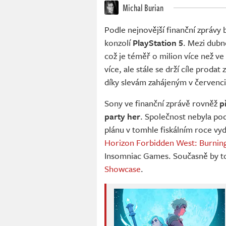
Michal Burian
Podle nejnovější finanční zprávy
konzolí
PlayStation 5
. Mezi dubn
což je téměř o milion více než v
více, ale stále se drží cíle proda
díky slevám zahájeným v červenci
Sony ve finanční zprávě rovněž
p
party her
. Společnost nebyla pod
plánu v tomhle fiskálním roce vyda
Horizon Forbidden West: Burnin
Insomniac Games. Současně by t
Showcase
.