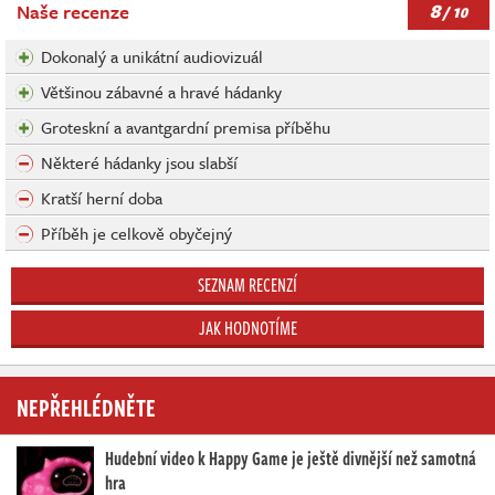
8
Naše recenze
/ 10
Dokonalý a unikátní audiovizuál
Většinou zábavné a hravé hádanky
Groteskní a avantgardní premisa příběhu
Některé hádanky jsou slabší
Kratší herní doba
Příběh je celkově obyčejný
SEZNAM RECENZÍ
JAK HODNOTÍME
NEPŘEHLÉDNĚTE
Hudební video k Happy Game je ještě divnější než samotná
hra