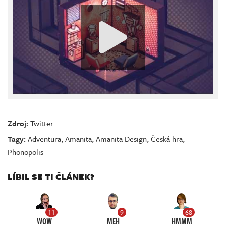
Zdroj:
Twitter
Tagy:
Adventura
,
Amanita
,
Amanita Design
,
Česká hra
,
Phonopolis
LÍBIL SE TI ČLÁNEK?
11
9
68
WOW
MEH
HMMM