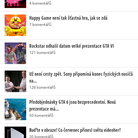
4 komentářů
Happy Game není tak šťastná hra, jak se zdá
7 komentářů
Rockstar odhalil datum velké prezentace GTA VI
121 komentářů
Už není cesty zpět. Sony připomíná konec fyzických nosičů
na…
128 komentářů
Předobjednávky GTA 6 jsou bezprecedentní. Nová
prezentace má…
50 komentářů
Buďte v obraze! Co červenec přinesl světu videoher?
20 komentářů