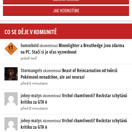
JAK HODNOTÍME
CO SE DĚJE V KOMUNITĚ
hummbold
Moonlighter a Breathedge jsou zdarma
okomentoval
na PC. Stačí si je včas vyzvednout
právě teď
Stormangels
Beast of Reincarnation od tvůrců
okomentoval
Pokémonů nenadchne, ale ani neurazí
před 6 minutami
johny-matys
Vrchol chamtivosti? Rockstar schytává
okomentoval
kritiku za GTA 6
před 8 minutami
johny-matys
Vrchol chamtivosti? Rockstar schytává
okomentoval
kritiku za GTA 6