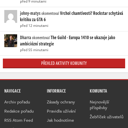
před 9 minutami
johny-matys
Vrchol chamtivosti? Rockstar schytává
okomentoval
kritiku za GTA 6
před 12 minutami
Dharra
The Guild - Europa 1410 se ukazuje jako
okomentoval
ambiciózní strategie
před 55 minutami
PŘEHLED AKTIVITY KOMUNITY
NAVIGACE
INFORMACE
KOMUNITA
Archiv pořadu
Zásady ochrany
Nejnovější
příspěvky
Redakce pořadu
Pravidla užívání
Žebříček uživatelů
RSS Atom Feed
Jak hodnotíme