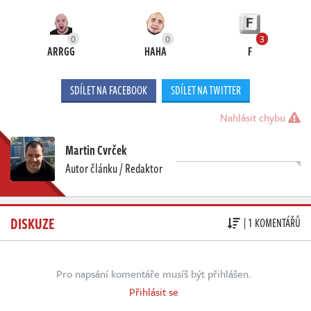
0
0
3
ARRGG
HAHA
F
SDÍLET NA FACEBOOK
SDÍLET NA TWITTER
Nahlásit chybu
Martin Cvrček
Autor článku / Redaktor
DISKUZE
| 1 KOMENTÁŘŮ
Pro napsání komentáře musíš být přihlášen.
Přihlásit se