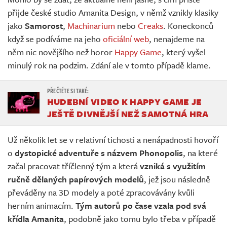
Živě
přijde české studio Amanita Design, v němž vznikly klasiky
jako
Samorost
,
Machinarium
nebo
Creaks
. Koneckonců
když se podíváme na jeho
oficiální web
, nenajdeme na
něm nic novějšího než horor
Happy Game
, který vyšel
minulý rok na podzim. Zdání ale v tomto případě klame.
HUDEBNÍ VIDEO K HAPPY GAME JE
JEŠTĚ DIVNĚJŠÍ NEŽ SAMOTNÁ HRA
Už několik let se v relativní tichosti a nenápadnosti hovoří
o
dystopické adventuře s názvem Phonopolis
, na které
začal pracovat tříčlenný tým a která
vzniká s využitím
ručně dělaných papírových modelů
, jež jsou následně
převáděny na 3D modely a poté zpracovávány kvůli
herním animacím.
Tým autorů po čase vzala pod svá
křídla Amanita
, podobně jako tomu bylo třeba v případě