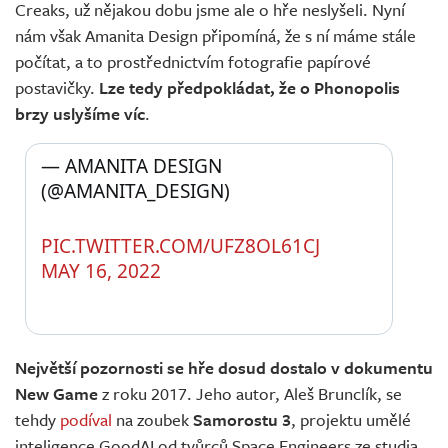
Creaks, už nějakou dobu jsme ale o hře neslyšeli. Nyní
nám však Amanita Design připomíná, že s ní máme stále
počítat, a to prostřednictvím fotografie papírové
postavičky.
Lze tedy předpokládat, že o Phonopolis
brzy uslyšíme víc
.
— AMANITA DESIGN 
(@AMANITA_DESIGN) 
PIC.TWITTER.COM/UFZ8OL61CJ
MAY 16, 2022
Největší pozornosti se hře dosud dostalo v dokumentu
New Game
z roku 2017. Jeho autor, Aleš Brunclík, se
tehdy
podíval
na zoubek
Samorostu 3
, projektu umělé
inteligence GoodAI od tvůrců Space Engineers ze studia