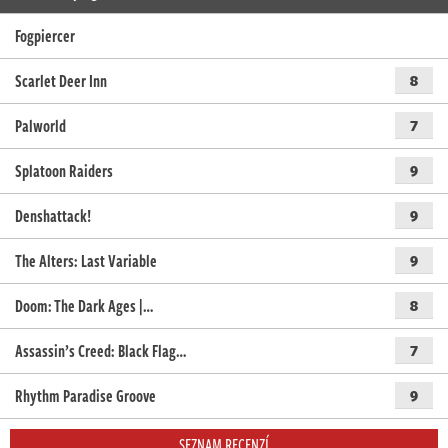
Fogpiercer
Scarlet Deer Inn
8
Palworld
7
Splatoon Raiders
9
Denshattack!
9
The Alters: Last Variable
9
Doom: The Dark Ages |…
8
Assassin’s Creed: Black Flag…
7
Rhythm Paradise Groove
9
SEZNAM RECENZÍ