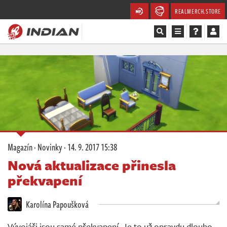
REALMERCH.STORE
Magazín
Recenze
Videa
Soutěže
Magazín
·
Novinky
·
14. 9. 2017 15:38
Databáze
Nová aktualizace přinesla
překvapení
Komunita
Karolína Papoušková
Redakce
Vývojáři jsou samé překvapení. Je to už opravdu
dlouho,