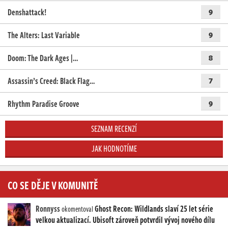
Denshattack!
9
The Alters: Last Variable
9
Doom: The Dark Ages |…
8
Assassin’s Creed: Black Flag…
7
Rhythm Paradise Groove
9
SEZNAM RECENZÍ
JAK HODNOTÍME
CO SE DĚJE V KOMUNITĚ
Ronnyss
Ghost Recon: Wildlands slaví 25 let série
okomentoval
velkou aktualizací. Ubisoft zároveň potvrdil vývoj nového dílu