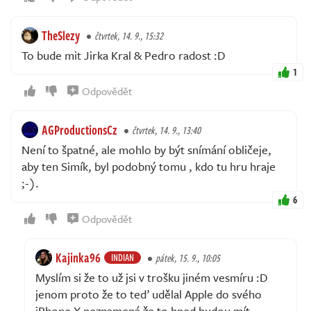
TheSlezy
čtvrtek, 14. 9., 15:32
To bude mit Jirka Kral & Pedro radost :D
1
Odpovědět
AGProductionsCz
čtvrtek, 14. 9., 13:40
Není to špatné, ale mohlo by být snímání obličeje,
aby ten Simík, byl podobný tomu , kdo tu hru hraje
;-).
6
Odpovědět
Kajinka96
INDIAN
pátek, 15. 9., 10:05
Myslím si že to už jsi v trošku jiném vesmíru :D
jenom proto že to teď udělal Apple do svého
iPhone X neznamená že to hned budou mít