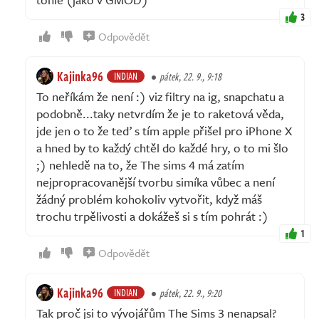
3
Odpovědět
Kajinka96
INDIAN
pátek, 22. 9., 9:18
To neříkám že není :) viz filtry na ig, snapchatu a
podobně...taky netvrdím že je to raketová věda,
jde jen o to že teď s tím apple přišel pro iPhone X
a hned by to každý chtěl do každé hry, o to mi šlo
;) nehledě na to, že The sims 4 má zatím
nejpropracovanější tvorbu simíka vůbec a není
žádný problém kohokoliv vytvořit, když máš
trochu trpělivosti a dokážeš si s tím pohrát :)
1
Odpovědět
Kajinka96
INDIAN
pátek, 22. 9., 9:20
Tak proč jsi to vývojářům The Sims 3 nenapsal?