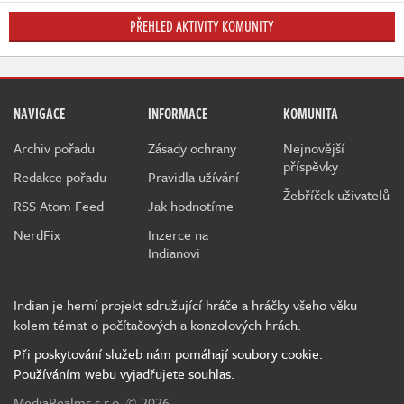
PŘEHLED AKTIVITY KOMUNITY
NAVIGACE
INFORMACE
KOMUNITA
Archiv pořadu
Zásady ochrany
Nejnovější
příspěvky
Redakce pořadu
Pravidla užívání
Žebříček uživatelů
RSS Atom Feed
Jak hodnotíme
NerdFix
Inzerce na
Indianovi
Indian je herní projekt sdružující hráče a hráčky všeho věku
kolem témat o počítačových a konzolových hrách.
Při poskytování služeb nám pomáhají soubory cookie.
Používáním webu vyjadřujete souhlas.
MediaRealms s.r.o.
© 2026