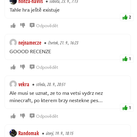
honza-havlis
sobota, 23. 9., 7:13
Tahle hra ještě existuje
2
Odpovědět
nejnamecze
čtvrtek, 21. 9., 16:23
GOOOD RECENZE
1
Odpovědět
vekra
středa, 20. 9., 20:51
Ale musi se uznat, ze to ma vetsi vydrz nez
minecraft, po kterem brzy nestekne pes...
1
Odpovědět
Randomak
úterý, 19. 9., 18:15