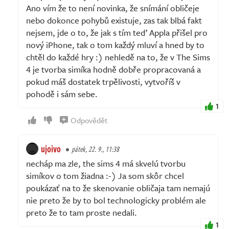
Ano vím že to není novinka, že snímání obličeje
nebo dokonce pohybů existuje, zas tak blbá fakt
nejsem, jde o to, že jak s tím teď Appla přišel pro
nový iPhone, tak o tom každý mluví a hned by to
chtěl do každé hry :) nehledě na to, že v The Sims
4 je tvorba simíka hodně dobře propracovaná a
pokud máš dostatek trpělivosti, vytvoříš v
pohodě i sám sebe.
1
Odpovědět
ujoivo
pátek, 22. 9., 11:38
necháp ma zle, the sims 4 má skvelú tvorbu
simíkov o tom žiadna :-) Ja som skôr chcel
poukázať na to že skenovanie obličaja tam nemajú
nie preto že by to bol technologicky problém ale
preto že to tam proste nedali.
1