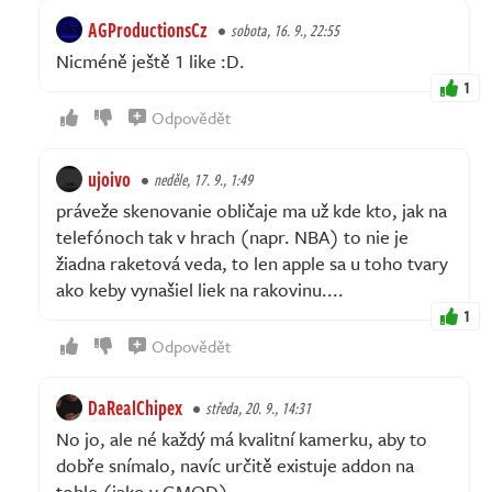
AGProductionsCz
sobota, 16. 9., 22:55
Nicméně ještě 1 like :D.
1
Odpovědět
ujoivo
neděle, 17. 9., 1:49
práveže skenovanie obličaje ma už kde kto, jak na
telefónoch tak v hrach (napr. NBA) to nie je
žiadna raketová veda, to len apple sa u toho tvary
ako keby vynašiel liek na rakovinu....
1
Odpovědět
DaRealChipex
středa, 20. 9., 14:31
No jo, ale né každý má kvalitní kamerku, aby to
dobře snímalo, navíc určitě existuje addon na
tohle (jako v GMOD)