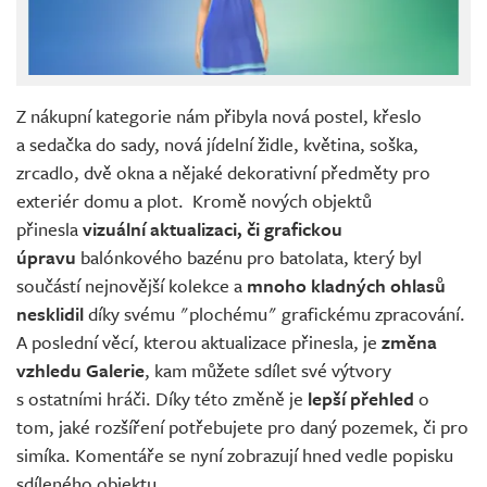
Z nákupní kategorie nám přibyla nová postel, křeslo
a sedačka do sady, nová jídelní židle, květina, soška,
zrcadlo, dvě okna a nějaké dekorativní předměty pro
exteriér domu a plot. Kromě nových objektů
přinesla
vizuální aktualizaci, či grafickou
úpravu
balónkového bazénu pro batolata, který byl
součástí nejnovější kolekce a
mnoho kladných ohlasů
nesklidil
díky svému "plochému" grafickému zpracování.
A poslední věcí, kterou aktualizace přinesla, je
změna
vzhledu Galerie
, kam můžete sdílet své výtvory
s ostatními hráči. Díky této změně je
lepší přehled
o
tom, jaké rozšíření potřebujete pro daný pozemek, či pro
simíka. Komentáře se nyní zobrazují hned vedle popisku
sdíleného objektu.