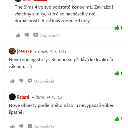
The Sims 4 ve své podstatě konec má. Zavraždíš
všechny simíky, které se nacházeli v tvé
domácnosti. A začínáš znovu od nuly.
3
Odpovědět
joseleke
čtvrtek, 14. 9., 17:53
Neverending story.. Snadno se přidává ke kvalitním
základu. :-)
1
Odpovědět
Retard
čtvrtek, 14. 9., 15:51
Nové objekty podle mého názoru nevypadají vůbec
špatně.
2
Odpovědět