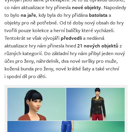
Živě
co nám aktualizace hry přinesla
nové objekty
. Naposledy
to bylo
na jaře
, kdy byla do hry přidána
batolata
a
objekty pro ně potřebné. Od té doby nový obsah do hry
tvořili pouze kolekce a herní balíčky které vycházeli.
Tentokrát se však vývojáři
předvedli
a nedávná
aktualizace hry nám přinesla hned
21 nových objektů
z
různých kategorií. Do základní hry nám přibyl jeden nový
účes pro ženy, náhrdelník, dva nové svršky pro muže,
kožená bunda pro ženy, nové krátké šaty a také vrchní
i spodní díl pro děti.