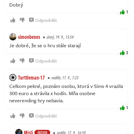
Dobrý
1
Odpovědět
simonbenes
úterý, 19. 9., 13:54
Je dobré, že se o hru stále starají
2
Odpovědět
Turttleman-17
neděle, 17. 9., 7:23
Celkom pekné, poznám osobu, ktorá v Sims 4 vrazila
300 euro a strávila x hodín. Mňa osobne
neverending hry nebavia.
1
Odpovědět
Misli
INDIAN
neděle, 17. 9., 16:59