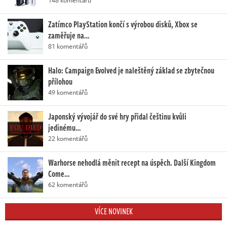
Zatímco PlayStation končí s výrobou disků, Xbox se
zaměřuje na…
81 komentářů
Halo: Campaign Evolved je naleštěný základ se zbytečnou
přílohou
49 komentářů
Japonský vývojář do své hry přidal češtinu kvůli
jedinému…
22 komentářů
Warhorse nehodlá měnit recept na úspěch. Další Kingdom
Come…
62 komentářů
VÍCE NOVINEK