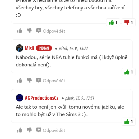
všechny hry, všechny telefony a všechna zařízení
:D
1
1
Odpovědět
Misli
INDIAN
pátek, 15. 9., 13:22
Náhodou, série NBA tuhle funkci má (i když úplně
dokonalá není).
1
Odpovědět
AGProductionsCz
pátek, 15. 9., 13:51
Ale tak to není jen kvůli tomu novému jablku, ale
to mohlo být už v The Sims 3 :).
1
Odpovědět