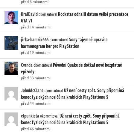
před 6 minutami
KralDavid
Rockstar odhalil datum velké prezentace
okomentoval
GTA VI
před 14 minutami
jirka-hamrik665
Sony tajemně upravila
okomentoval
harmonogram her pro PlayStation
před 19 minutami
Cvrnda
Původní Quake se dočkal nové bezplatné
okomentoval
epizody
před 33 minutami
JohnMcClane
Už není cesty zpět. Sony připomíná
okomentoval
konec fyzických nosičů na krabicích PlayStationu 5
před 44 minutami
elpunkista
Už není cesty zpět. Sony připomíná
okomentoval
konec fyzických nosičů na krabicích PlayStationu 5
před 46 minutami