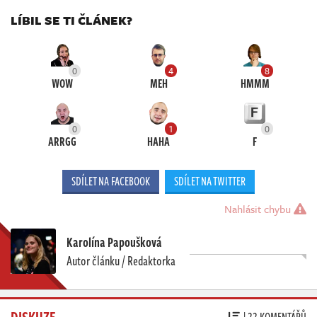
LÍBIL SE TI ČLÁNEK?
0
4
8
WOW
MEH
HMMM
0
1
0
ARRGG
HAHA
F
SDÍLET NA FACEBOOK
SDÍLET NA TWITTER
Nahlásit chybu
Karolína Papoušková
Autor článku / Redaktorka
DISKUZE
| 22 KOMENTÁŘŮ