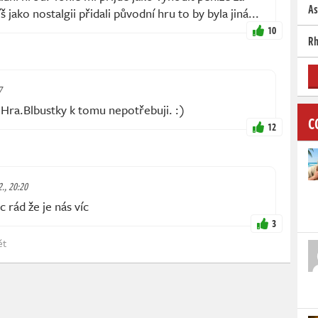
As
 jako nostalgii přidali původní hru to by byla jiná...
10
Rh
7
 Hra.Blbustky k tomu nepotřebuji. :)
C
12
2., 20:20
ád že je nás víc
3
ět