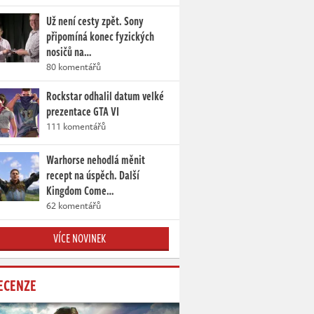
Už není cesty zpět. Sony
připomíná konec fyzických
nosičů na…
80 komentářů
Rockstar odhalil datum velké
prezentace GTA VI
111 komentářů
Warhorse nehodlá měnit
recept na úspěch. Další
Kingdom Come…
62 komentářů
VÍCE NOVINEK
ECENZE