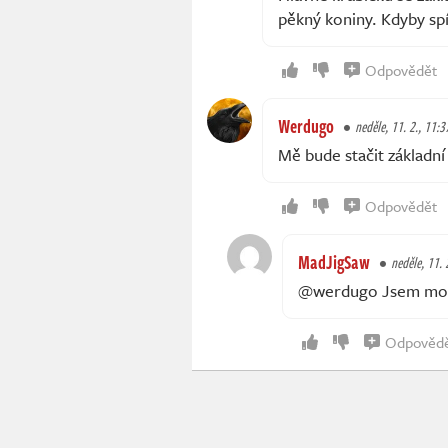
pěkný koniny. Kdyby spíš
Odpovědět
Werdugo
neděle, 11. 2., 11:3
Mě bude stačit základní
Odpovědět
MadJigSaw
neděle, 11. 
@werdugo Jsem moc r
Odpověd