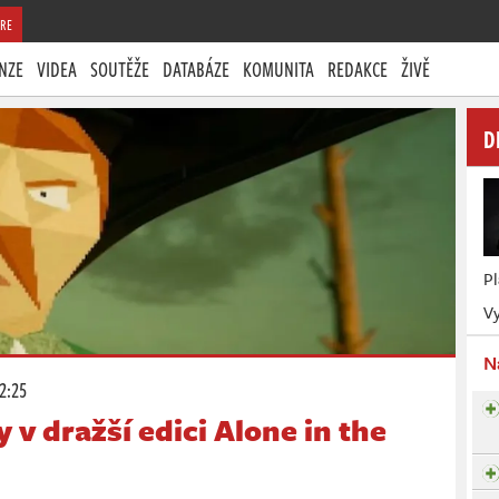
RE
NZE
VIDEA
SOUTĚŽE
DATABÁZE
KOMUNITA
REDAKCE
ŽIVĚ
D
P
Vy
N
12:25
 v dražší edici Alone in the