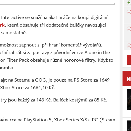
nteractive se snaží nalákat hráče na koupi digitální
ark
, která obsahuje tři dodatečné balíčky navozující
é samostatně.
 možnost zapnout si při hraní komentář vývojářů.
 zahrát si za postavy z původní verze Alone in the
or Filter Pack obsahuje různé hororové filtry. Když to
 bombu.
N
najít na Steamu a GOG, je pouze na PS Store za 1649
a Xbox Store za 1664,10 Kč.
try jsou každý za 143 Kč. Balíček kostýmů za 85 Kč.
a/marca na PlayStation 5, Xbox Series X/S a PC (Steam