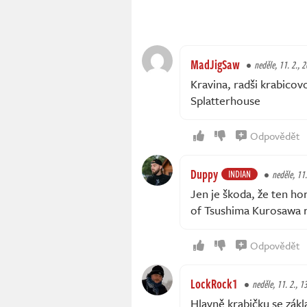
MadJigSaw
neděle, 11. 2., 
Kravina, radši krabicovo
Splatterhouse
Odpovědět
Duppy
INDIAN
neděle, 11.
Jen je škoda, že ten h
of Tsushima Kurosawa r
Odpovědět
LockRock1
neděle, 11. 2., 1
Hlavně krabičku se zákl