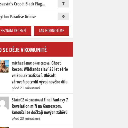
sassin’s Creed: Black Flag…
7
ythm Paradise Groove
9
SEZNAM RECENZÍ
JAK HODNOTÍME
O SE DĚJE V KOMUNITĚ
michael-nae
Ghost
okomentoval
Recon: Wildlands slaví 25 let série
velkou aktualizací. Ubisoft
zároveň potvrdil vývoj nového dílu
před 21 minutami
StainCZ
Final Fantasy 7
okomentoval
Revelation míří na Gamescom.
Fanoušci se dočkají nových záběrů
před 23 minutami