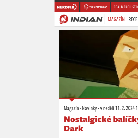
REALMERCH.STO
MAGAZÍN
RECE
Magazín
·
Novinky
·
v neděli
11. 2. 2024 
Nostalgické balíčky
Dark