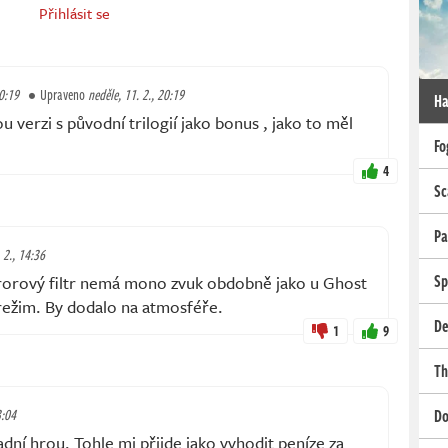
Přihlásit se
20:19
Upraveno
neděle, 11. 2., 20:19
Ha
u verzi s původní trilogií jako bonus , jako to měl
Fo
4
Sc
Pa
 2., 14:36
Sp
ororový filtr nemá mono zvuk obdobně jako u Ghost
ežim. By dodalo na atmosféře.
De
1
9
Th
3:04
Do
adní hrou. Tohle mi přijde jako vyhodit peníze za