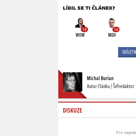
LÍBIL SE TI ČLÁNEK?
13
14
WOW
MEH
SDÍLET 
Michal Burian
Autor článku / Šéfredaktor
DISKUZE
Pro napsá