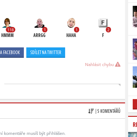
118
1
1
2
HMMM
ARRGG
HAHA
F
NA FACEBOOK
SDÍLET NA TWITTER
Nahlásit chybu
| 5 KOMENTÁŘŮ
R
ní komentáře musíš být přihlášen.