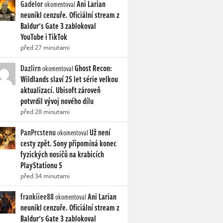
Gadelor
Ani Larian
okomentoval
neunikl cenzuře. Oficiální stream z
Baldur's Gate 3 zablokoval
YouTube i TikTok
před 27 minutami
Dazlirn
Ghost Recon:
okomentoval
Wildlands slaví 25 let série velkou
aktualizací. Ubisoft zároveň
potvrdil vývoj nového dílu
před 28 minutami
PanPrcstenu
Už není
okomentoval
cesty zpět. Sony připomíná konec
fyzických nosičů na krabicích
PlayStationu 5
před 34 minutami
frankiiee88
Ani Larian
okomentoval
neunikl cenzuře. Oficiální stream z
Baldur's Gate 3 zablokoval