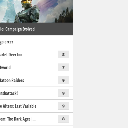
lo: Campaign Evolved
gpiercer
arlet Deer Inn
8
lworld
7
latoon Raiders
9
nshattack!
9
e Alters: Last Variable
9
om: The Dark Ages |…
8