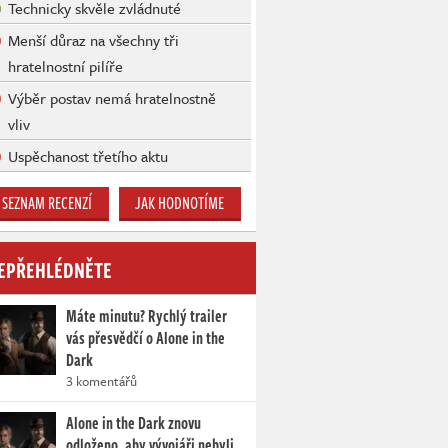
Technicky skvěle zvládnuté
Menší důraz na všechny tři
hratelnostní pilíře
Výběr postav nemá hratelnostně
vliv
Uspěchanost třetího aktu
SEZNAM RECENZÍ
JAK HODNOTÍME
EPŘEHLÉDNĚTE
Máte minutu? Rychlý trailer
vás přesvědčí o Alone in the
Dark
3 komentářů
Alone in the Dark znovu
odloženo, aby vývojáři nebyli