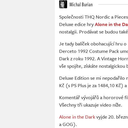
Michal Burian
Společnosti THQ Nordic a Pieces I
Deluxe edice hry
Alone in the D
nostalgii. Prodávat se budou tak
Je tady balíček obohacující hru o
Derceto 1992 Costume Pack umožní
Dark z roku 1992. A Vintage Horr
vše spojíte, získáte nostalgickou
Deluxe Edition se mi nepodařilo 
Kč (s PS Plus je za 1484,10 Kč) 
Komentář vývojářů a hororové fil
Všechny tři ukazuje video níže.
Alone in the Dark
vyjde 20. březn
a GOG).