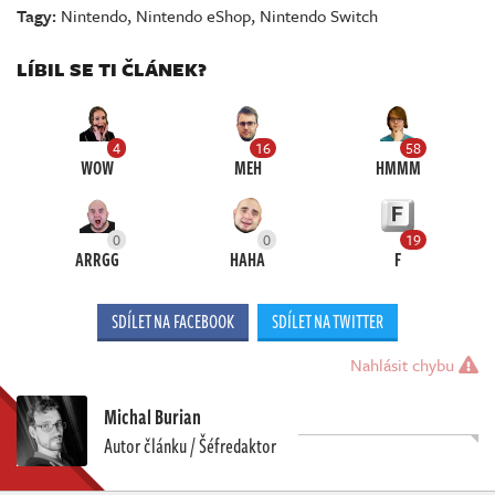
Tagy:
Nintendo
,
Nintendo eShop
,
Nintendo Switch
LÍBIL SE TI ČLÁNEK?
4
16
58
WOW
MEH
HMMM
0
0
19
ARRGG
HAHA
F
SDÍLET NA FACEBOOK
SDÍLET NA TWITTER
Nahlásit chybu
Michal Burian
Autor článku / Šéfredaktor