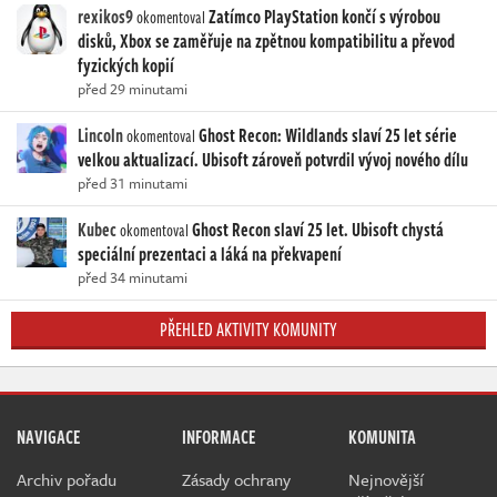
rexikos9
Zatímco PlayStation končí s výrobou
okomentoval
disků, Xbox se zaměřuje na zpětnou kompatibilitu a převod
fyzických kopií
před 29 minutami
Lincoln
Ghost Recon: Wildlands slaví 25 let série
okomentoval
velkou aktualizací. Ubisoft zároveň potvrdil vývoj nového dílu
před 31 minutami
Kubec
Ghost Recon slaví 25 let. Ubisoft chystá
okomentoval
speciální prezentaci a láká na překvapení
před 34 minutami
PŘEHLED AKTIVITY KOMUNITY
NAVIGACE
INFORMACE
KOMUNITA
Archiv pořadu
Zásady ochrany
Nejnovější