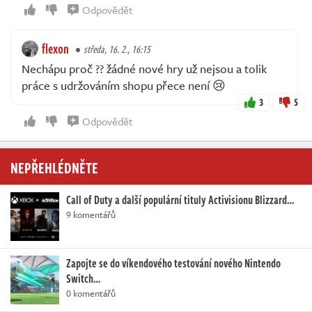
Odpovědět
flexon
středa, 16. 2., 16:15
Nechápu proč ?? žádné nové hry už nejsou a tolik
práce s udržováním shopu přece není 😢
3
5
Odpovědět
NEPŘEHLÉDNĚTE
Call of Duty a další populární tituly Activisionu Blizzard…
9 komentářů
Zapojte se do víkendového testování nového Nintendo
Switch…
0 komentářů