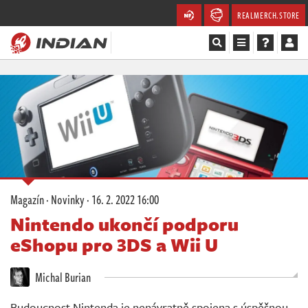
REALMERCH.STORE
Magazín
Recenze
Videa
Soutěže
Magazín
·
Novinky
·
16. 2. 2022 16:00
Databáze
Nintendo ukončí podporu
eShopu pro 3DS a Wii U
Komunita
Michal Burian
Redakce
Budoucnost Nintenda je nenávratně spojena s úspěšnou