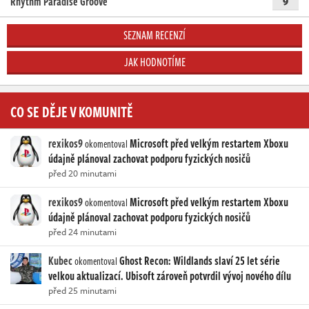
Rhythm Paradise Groove
9
SEZNAM RECENZÍ
JAK HODNOTÍME
CO SE DĚJE V KOMUNITĚ
rexikos9
Microsoft před velkým restartem Xboxu
okomentoval
údajně plánoval zachovat podporu fyzických nosičů
před 20 minutami
rexikos9
Microsoft před velkým restartem Xboxu
okomentoval
údajně plánoval zachovat podporu fyzických nosičů
před 24 minutami
Kubec
Ghost Recon: Wildlands slaví 25 let série
okomentoval
velkou aktualizací. Ubisoft zároveň potvrdil vývoj nového dílu
před 25 minutami