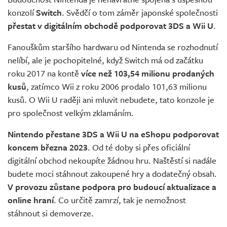
Živě
konzolí
Switch
. Svědčí o tom záměr japonské společnosti
přestat v digitálním obchodě podporovat 3DS a Wii U
.
Fanouškům staršího hardwaru od Nintenda se rozhodnutí
nelíbí, ale je pochopitelné, když Switch má od začátku
roku 2017 na kontě
více než 103,54 milionu prodaných
kusů
, zatímco Wii z roku 2006 prodalo 101,63 milionu
kusů. O Wii U raději ani mluvit nebudete, tato konzole je
pro společnost velkým zklamáním.
Nintendo přestane 3DS a Wii U na eShopu podporovat
koncem března 2023
. Od té doby si přes oficiální
digitální obchod nekoupíte žádnou hru. Naštěstí si nadále
budete moci stáhnout zakoupené hry a dodatečný obsah.
V provozu zůstane podpora pro budoucí aktualizace a
online hraní
. Co určitě zamrzí, tak je nemožnost
stáhnout si demoverze.