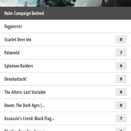
Halo: Campaign Evolved
Fogpiercer
Scarlet Deer Inn
8
Palworld
7
Splatoon Raiders
9
Denshattack!
9
The Alters: Last Variable
9
Doom: The Dark Ages |…
8
Assassin’s Creed: Black Flag…
7