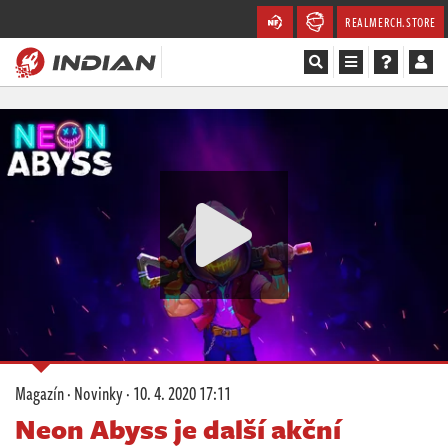
REALMERCH.STORE
Magazín
Recenze
Videa
Soutěže
Databáze
Komunita
Magazín
·
Novinky
·
10. 4. 2020 17:11
Redakce
Neon Abyss je další akční