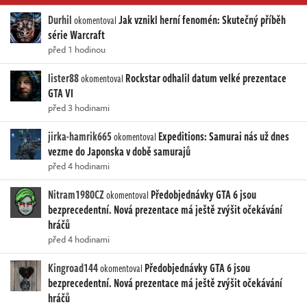
Durhil
Jak vznikl herní fenomén: Skutečný příběh
okomentoval
série Warcraft
před 1 hodinou
lister88
Rockstar odhalil datum velké prezentace
okomentoval
GTA VI
před 3 hodinami
jirka-hamrik665
Expeditions: Samurai nás už dnes
okomentoval
vezme do Japonska v době samurajů
před 4 hodinami
Nitram1980CZ
Předobjednávky GTA 6 jsou
okomentoval
bezprecedentní. Nová prezentace má ještě zvýšit očekávání
hráčů
před 4 hodinami
Kingroad144
Předobjednávky GTA 6 jsou
okomentoval
bezprecedentní. Nová prezentace má ještě zvýšit očekávání
hráčů