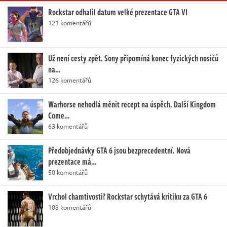
Rockstar odhalil datum velké prezentace GTA VI
121 komentářů
Už není cesty zpět. Sony připomíná konec fyzických nosičů
na…
126 komentářů
Warhorse nehodlá měnit recept na úspěch. Další Kingdom
Come…
63 komentářů
Předobjednávky GTA 6 jsou bezprecedentní. Nová
prezentace má…
50 komentářů
Vrchol chamtivosti? Rockstar schytává kritiku za GTA 6
108 komentářů