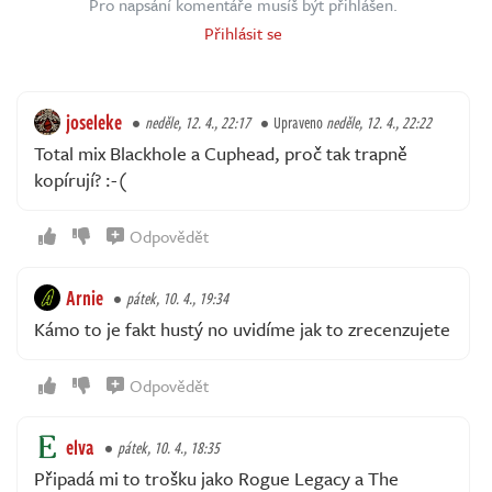
Pro napsání komentáře musíš být přihlášen.
Přihlásit se
joseleke
neděle, 12. 4., 22:17
Upraveno
neděle, 12. 4., 22:22
Total mix Blackhole a Cuphead, proč tak trapně
kopírují? :-(
Odpovědět
Arnie
pátek, 10. 4., 19:34
Kámo to je fakt hustý no uvidíme jak to zrecenzujete
Odpovědět
elva
pátek, 10. 4., 18:35
Připadá mi to trošku jako Rogue Legacy a The