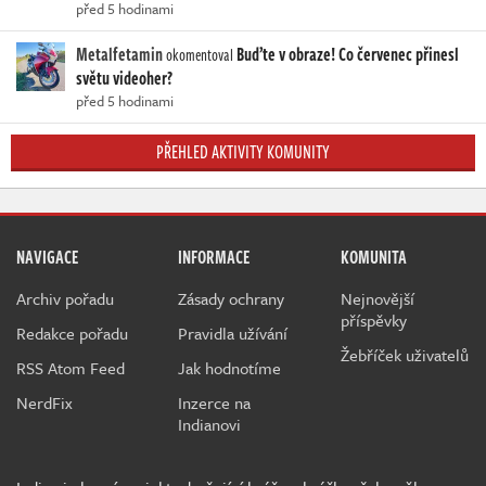
před 5 hodinami
Metalfetamin
Buďte v obraze! Co červenec přinesl
okomentoval
světu videoher?
před 5 hodinami
PŘEHLED AKTIVITY KOMUNITY
NAVIGACE
INFORMACE
KOMUNITA
Archiv pořadu
Zásady ochrany
Nejnovější
příspěvky
Redakce pořadu
Pravidla užívání
Žebříček uživatelů
RSS Atom Feed
Jak hodnotíme
NerdFix
Inzerce na
Indianovi