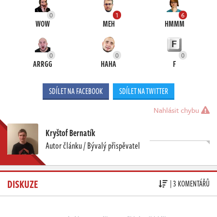
0
1
6
WOW
MEH
HMMM
0
0
0
ARRGG
HAHA
F
SDÍLET NA FACEBOOK
SDÍLET NA TWITTER
Nahlásit chybu
Kryštof Bernatík
Autor článku / Bývalý přispěvatel
DISKUZE
| 3 KOMENTÁŘŮ