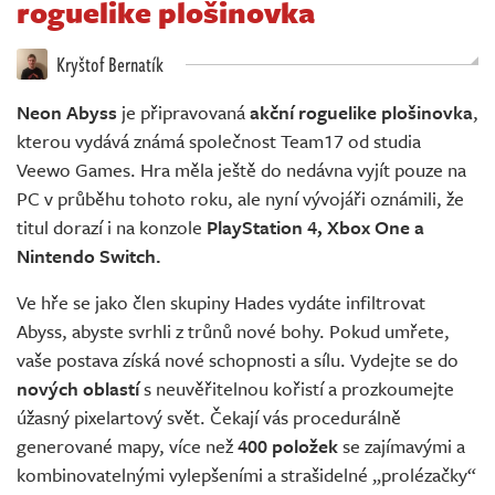
roguelike plošinovka
Živě
Kryštof Bernatík
Neon Abyss
je připravovaná
akční roguelike plošinovka
,
kterou vydává známá společnost Team17 od studia
Veewo Games. Hra měla ještě do nedávna vyjít pouze na
PC v průběhu tohoto roku, ale nyní vývojáři oznámili, že
titul dorazí i na konzole
PlayStation 4, Xbox One a
Nintendo Switch.
Ve hře se jako člen skupiny Hades vydáte infiltrovat
Abyss, abyste svrhli z trůnů nové bohy. Pokud umřete,
vaše postava získá nové schopnosti a sílu. Vydejte se do
nových oblastí
s neuvěřitelnou kořistí a prozkoumejte
úžasný pixelartový svět. Čekají vás procedurálně
generované mapy, více než
400 položek
se zajímavými a
kombinovatelnými vylepšeními a strašidelné „prolézačky“