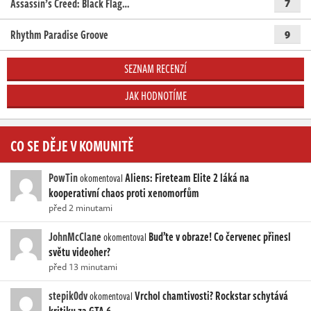
Assassin’s Creed: Black Flag…
7
Rhythm Paradise Groove
9
SEZNAM RECENZÍ
JAK HODNOTÍME
CO SE DĚJE V KOMUNITĚ
PowTin
Aliens: Fireteam Elite 2 láká na
okomentoval
kooperativní chaos proti xenomorfům
před 2 minutami
JohnMcClane
Buďte v obraze! Co červenec přinesl
okomentoval
světu videoher?
před 13 minutami
stepik0dv
Vrchol chamtivosti? Rockstar schytává
okomentoval
kritiku za GTA 6