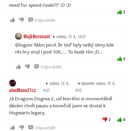
need for speed rivals??? :D :D
2
Odpovědět
MajkRezonant
sobota, 13. 4., 13:52
@logzor Mám pocit že teď byly velký slevy kde
nfs hry stojí i pod 100,-.. To bude tím ;D..
3
Odpovědět
sobota, 13. 4.,
Upraveno
sobota, 13. 4.,
alexMoon21cz
9:52
9:53
Já Dragons Dogma 2, od kterého si momentálně
dávám chvíli pauzu a konečně jsem se dostal k
Hogwarts legacy.
2
8
Odpovědět