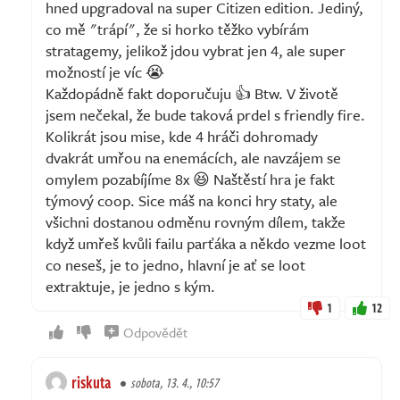
hned upgradoval na super Citizen edition. Jediný,
co mě "trápí", že si horko těžko vybírám
stratagemy, jelikož jdou vybrat jen 4, ale super
možností je víc 😭
Každopádně fakt doporučuju 👍 Btw. V životě
jsem nečekal, že bude taková prdel s friendly fire.
Kolikrát jsou mise, kde 4 hráči dohromady
dvakrát umřou na enemácích, ale navzájem se
omylem pozabíjíme 8x 😆 Naštěstí hra je fakt
týmový coop. Sice máš na konci hry staty, ale
všichni dostanou odměnu rovným dílem, takže
když umřeš kvůli failu parťáka a někdo vezme loot
co neseš, je to jedno, hlavní je ať se loot
extraktuje, je jedno s kým.
1
12
Odpovědět
riskuta
sobota, 13. 4., 10:57