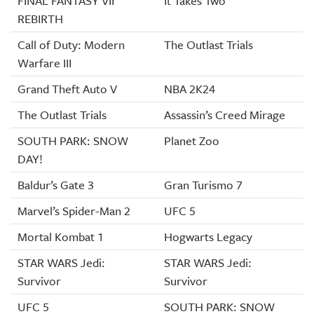
FINAL FANTASY VII
It Takes Two
REBIRTH
Call of Duty: Modern
The Outlast Trials
Warfare III
Grand Theft Auto V
NBA 2K24
The Outlast Trials
Assassin’s Creed Mirage
SOUTH PARK: SNOW
Planet Zoo
DAY!
Baldur’s Gate 3
Gran Turismo 7
Marvel’s Spider-Man 2
UFC 5
Mortal Kombat 1
Hogwarts Legacy
STAR WARS Jedi:
STAR WARS Jedi:
Survivor
Survivor
UFC 5
SOUTH PARK: SNOW