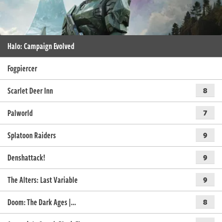
Halo: Campaign Evolved
Fogpiercer
Scarlet Deer Inn
8
Palworld
7
Splatoon Raiders
9
Denshattack!
9
The Alters: Last Variable
9
Doom: The Dark Ages |…
8