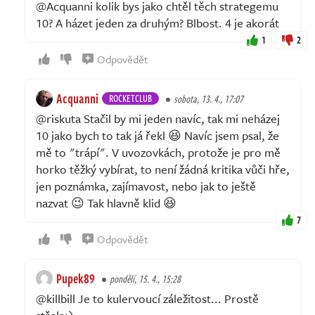
@Acquanni kolik bys jako chtěl těch strategemu
10? A házet jeden za druhým? Blbost. 4 je akorát
1
2
Odpovědět
Acquanni
ROCKETCLUB
sobota, 13. 4., 17:07
@riskuta Stačil by mi jeden navíc, tak mi neházej
10 jako bych to tak já řekl 😆 Navíc jsem psal, že
mě to "trápí". V uvozovkách, protože je pro mě
horko těžký vybírat, to není žádná kritika vůči hře,
jen poznámka, zajímavost, nebo jak to ještě
nazvat 😉 Tak hlavně klid 😆
7
Odpovědět
Pupek89
pondělí, 15. 4., 15:28
@killbill Je to kulervoucí záležitost... Prostě