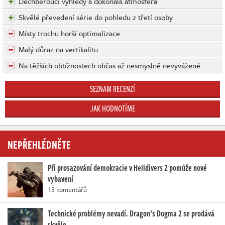
Dechberoucí výhledy a dokonalá atmosféra
Skvělé převedení série do pohledu z třetí osoby
Místy trochu horší optimalizace
Malý důraz na vertikalitu
Na těžších obtížnostech občas až nesmyslně nevyvážené
SEZNAM RECENZÍ
JAK HODNOTÍME
NEPŘEHLÉDNĚTE
Při prosazování demokracie v Helldivers 2 pomůže nové
vybavení
13 komentářů
Technické problémy nevadí. Dragon’s Dogma 2 se prodává
skvěle