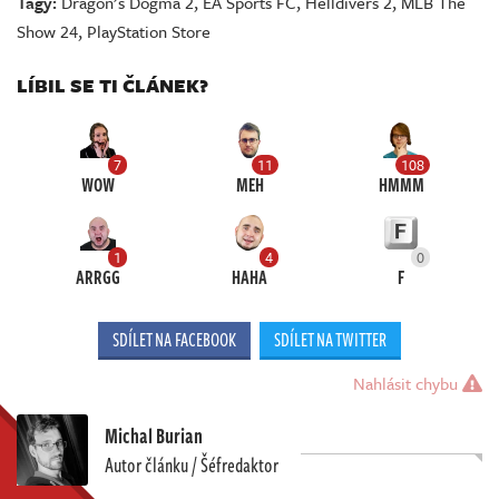
Tagy:
Dragon’s Dogma 2
,
EA Sports FC
,
Helldivers 2
,
MLB The
Show 24
,
PlayStation Store
LÍBIL SE TI ČLÁNEK?
7
11
108
WOW
MEH
HMMM
1
4
0
ARRGG
HAHA
F
SDÍLET NA FACEBOOK
SDÍLET NA TWITTER
Nahlásit chybu
Michal Burian
Autor článku / Šéfredaktor