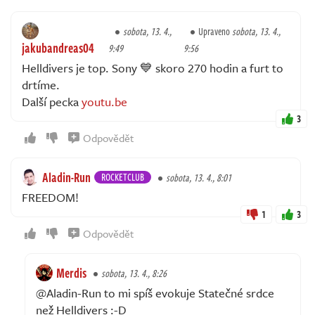
sobota, 13. 4.,
Upraveno
sobota, 13. 4.,
jakubandreas04
9:49
9:56
Helldivers je top. Sony 💙 skoro 270 hodin a furt to
drtíme.
Další pecka
youtu.be
3
Odpovědět
Aladin-Run
ROCKETCLUB
sobota, 13. 4., 8:01
FREEDOM!
1
3
Odpovědět
Merdis
sobota, 13. 4., 8:26
@Aladin-Run to mi spíš evokuje Statečné srdce
než Helldivers :⁠-⁠D