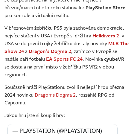
Živě
březnu/marci tohoto roku stahovali z
PlayStation Store
pro konzole a virtuální realitu.
V březnovém žebříčku PS5 byla zachována demokracie,
nejvíce stažení v USA i Evropě si drží hra
Helldivers 2
, v
USA se do první trojky žebříčku dostaly novinky
MLB The
Show 24
a
Dragon's Dogma 2
, zatímco v Evropě se
nadále daří fotbalu
EA Sports FC 24
. Novinka
cyubeVR
se dostala na první místo v žebříčku PS VR2 v obou
regionech.
Současně hráči PlayStationu zvolili nejlepší hrou března
2024 novinku
Dragon's Dogma 2
, rozsáhlé RPG od
Capcomu.
Jakou hru jste si koupili hry?
— PLAYSTATION (@PLAYSTATION) 