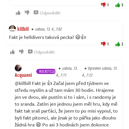
1
5
Odpovědět
killbill
sobota, 13. 4., 7:02
Fakt je helldivers taková pecka? 😃👍
1
2
Odpovědět
sobota, 13.
Upraveno
sobota, 13.
ROCKETCLUB
Acquanni
4., 7:11
4., 7:12
@killbill Fakt je 👍 Začal jsem před týdnem ve
středu myslím a už tam mám 30 hodin. Hrajeme
jen ve dvou, ale pustím si to i sám, i s randomy je
to sranda. Zatím jen jednou jsem měl hru, kdy mě
fakt tak srali parťáci, že jsem to po misi vypnul, to
byli fakt pitomci, ale jinak je to pářka jako dlouho
žádná hra 😆 Po asi 3 hodinách jsem dokonce