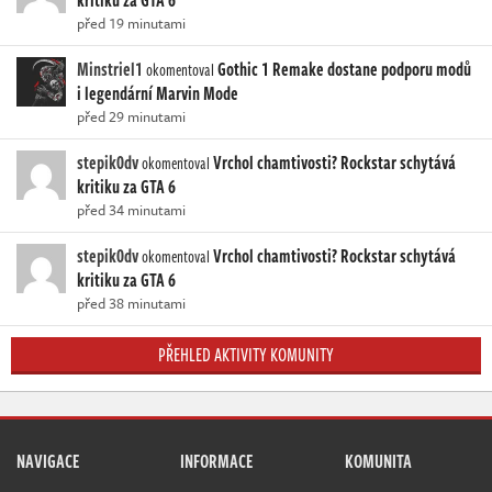
před 19 minutami
Minstriel1
Gothic 1 Remake dostane podporu modů
okomentoval
i legendární Marvin Mode
před 29 minutami
stepik0dv
Vrchol chamtivosti? Rockstar schytává
okomentoval
kritiku za GTA 6
před 34 minutami
stepik0dv
Vrchol chamtivosti? Rockstar schytává
okomentoval
kritiku za GTA 6
před 38 minutami
PŘEHLED AKTIVITY KOMUNITY
NAVIGACE
INFORMACE
KOMUNITA