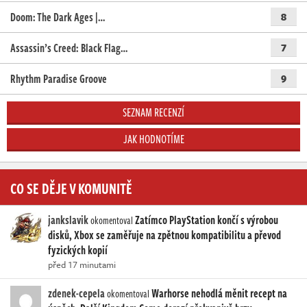
Doom: The Dark Ages |…
8
Assassin’s Creed: Black Flag…
7
Rhythm Paradise Groove
9
SEZNAM RECENZÍ
JAK HODNOTÍME
CO SE DĚJE V KOMUNITĚ
jankslavik
Zatímco PlayStation končí s výrobou
okomentoval
disků, Xbox se zaměřuje na zpětnou kompatibilitu a převod
fyzických kopií
před 17 minutami
zdenek-cepela
Warhorse nehodlá měnit recept na
okomentoval