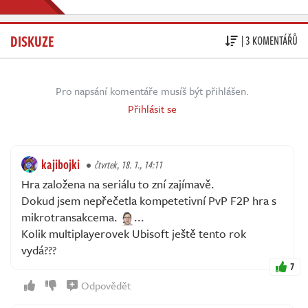
DISKUZE
| 3 KOMENTÁŘŮ
Pro napsání komentáře musíš být přihlášen.
Přihlásit se
kajibojki
čtvrtek, 18. 1., 14:11
Hra založena na seriálu to zní zajímavě.
Dokud jsem nepřečetla kompetetivní PvP F2P hra s
mikrotransakcema.
...
Kolik multiplayerovek Ubisoft ještě tento rok
vydá???
7
Odpovědět