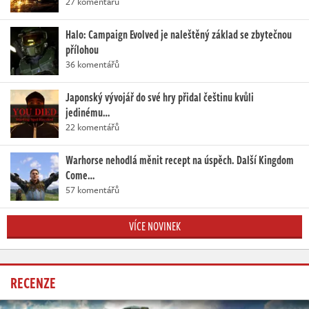
27 komentářů
Halo: Campaign Evolved je naleštěný základ se zbytečnou
přílohou
36 komentářů
Japonský vývojář do své hry přidal češtinu kvůli
jedinému…
22 komentářů
Warhorse nehodlá měnit recept na úspěch. Další Kingdom
Come…
57 komentářů
VÍCE NOVINEK
RECENZE