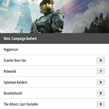
Halo: Campaign Evolved
Fogpiercer
Scarlet Deer Inn
8
Palworld
7
Splatoon Raiders
9
Denshattack!
9
The Alters: Last Variable
9