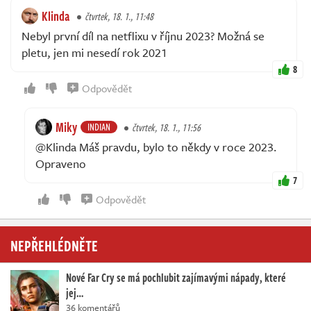
Klinda
čtvrtek, 18. 1., 11:48
Nebyl první díl na netflixu v říjnu 2023? Možná se
pletu, jen mi nesedí rok 2021
8
Odpovědět
Miky
INDIAN
čtvrtek, 18. 1., 11:56
@Klinda Máš pravdu, bylo to někdy v roce 2023.
Opraveno
7
Odpovědět
NEPŘEHLÉDNĚTE
Nové Far Cry se má pochlubit zajímavými nápady, které
jej…
36 komentářů