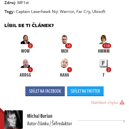
Zdroj:
MP1st
Tagy:
Captain Laserhawk Niji Warrior
,
Far Cry
,
Ubisoft
LÍBIL SE TI ČLÁNEK?
2
10
118
WOW
MEH
HMMM
1
1
2
ARRGG
HAHA
F
SDÍLET NA FACEBOOK
SDÍLET NA TWITTER
Nahlásit chybu
Michal Burian
Autor článku / Šéfredaktor