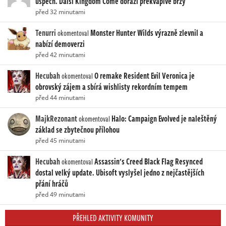
úspěch. Další Kingdom Come dorazí překvapivě brzy
před 32 minutami
Tenurri
Monster Hunter Wilds výrazně zlevnil a
okomentoval
nabízí demoverzi
před 42 minutami
Hecubah
O remake Resident Evil Veronica je
okomentoval
obrovský zájem a sbírá wishlisty rekordním tempem
před 44 minutami
MajkRezonant
Halo: Campaign Evolved je naleštěný
okomentoval
základ se zbytečnou přílohou
před 45 minutami
Hecubah
Assassin's Creed Black Flag Resynced
okomentoval
dostal velký update. Ubisoft vyslyšel jedno z nejčastějších
přání hráčů
před 49 minutami
PŘEHLED AKTIVITY KOMUNITY