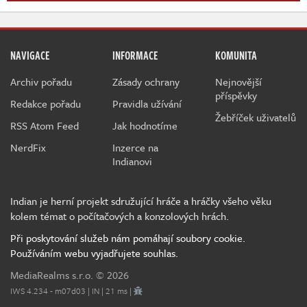
NAVIGACE
INFORMACE
KOMUNITA
Archiv pořadu
Zásady ochrany
Nejnovější
příspěvky
Redakce pořadu
Pravidla užívání
Žebříček uživatelů
RSS Atom Feed
Jak hodnotíme
NerdFix
Inzerce na
Indianovi
Indian je herní projekt sdružující hráče a hráčky všeho věku
kolem témat o počítačových a konzolových hrách.
Při poskytování služeb nám pomáhají soubory cookie.
Používáním webu vyjadřujete souhlas.
MediaRealms s.r.o.
© 2026
IWS 4.234 - m07d03 | IN | 21 ms |