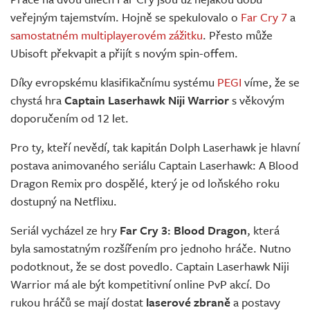
Živě
veřejným tajemstvím. Hojně se spekulovalo o
Far Cry 7
a
samostatném multiplayerovém zážitku
. Přesto může
Ubisoft překvapit a přijít s novým spin-offem.
Díky evropskému klasifikačnímu systému
PEGI
víme, že se
chystá hra
Captain Laserhawk Niji Warrior
s věkovým
doporučením od 12 let.
Pro ty, kteří nevědí, tak kapitán Dolph Laserhawk je hlavní
postava animovaného seriálu Captain Laserhawk: A Blood
Dragon Remix pro dospělé, který je od loňského roku
dostupný na Netflixu.
Seriál vycházel ze hry
Far Cry 3: Blood Dragon
, která
byla samostatným rozšířením pro jednoho hráče. Nutno
podotknout, že se dost povedlo. Captain Laserhawk Niji
Warrior má ale být kompetitivní online PvP akcí. Do
rukou hráčů se mají dostat
laserové zbraně
a postavy