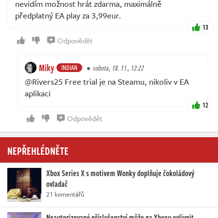
nevidím možnost hrát zdarma, maximálně
předplatný EA play za 3,99eur.
13
Odpovědět
Miky
INDIAN
sobota, 18. 11., 12:22
@Rivers25 Free trial je na Steamu, nikoliv v EA
aplikaci
12
Odpovědět
NEPŘEHLÉDNĚTE
Xbox Series X s motivem Wonky doplňuje čokoládový
ovladač
21 komentářů
Neautorizované příslušenství může na Xboxu ovlivnit