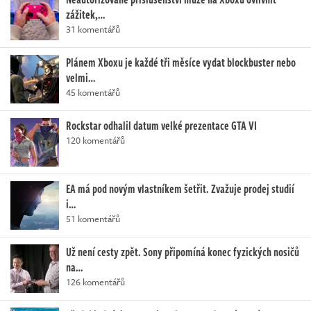
zážitek,…
31 komentářů
Plánem Xboxu je každé tři měsíce vydat blockbuster nebo
velmi…
45 komentářů
Rockstar odhalil datum velké prezentace GTA VI
120 komentářů
EA má pod novým vlastníkem šetřit. Zvažuje prodej studií
i…
51 komentářů
Už není cesty zpět. Sony připomíná konec fyzických nosičů
na…
126 komentářů