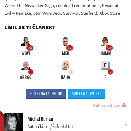
Wars: The Skywalker Saga
,
red dead redemption 2
,
Resident
Evil 4 Remake
,
Star Wars Jedi: Survivor
,
Starfield
,
Xbox Store
LÍBIL SE TI ČLÁNEK?
24
12
91
WOW
MEH
HMMM
1
0
2
ARRGG
HAHA
F
SDÍLET NA FACEBOOK
SDÍLET NA TWITTER
Nahlásit chybu
Michal Burian
Autor článku / Šéfredaktor