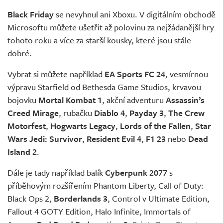
Živě
Black Friday
se nevyhnul ani Xboxu. V digitálním obchodě
Microsoftu můžete ušetřit až polovinu za nejžádanější hry
tohoto roku a více za starší kousky, které jsou stále
dobré.
Vybrat si můžete například
EA Sports FC 24
, vesmírnou
výpravu Starfield od Bethesda Game Studios, krvavou
bojovku
Mortal Kombat 1
, akční adventuru
Assassin’s
Creed Mirage
, rubačku
Diablo 4
,
Payday 3
,
The Crew
Motorfest
,
Hogwarts Legacy
,
Lords of the Fallen
,
Star
Wars Jedi: Survivor
,
Resident Evil 4
,
F1 23
nebo
Dead
Island 2
.
Dále je tady například balík
Cyberpunk 2077
s
příběhovým rozšířením Phantom Liberty, Call of Duty:
Black Ops 2,
Borderlands 3
, Control v Ultimate Edition,
Fallout 4 GOTY Edition, Halo Infinite, Immortals of