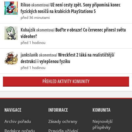
Rikuo
Už není cesty zpět. Sony připomíná konec
okomentoval
fyzických nosičů na krabicích PlayStationu 5
před 36 minutami
Kubajzik
Buďte v obraze! Co červenec přinesl světu
okomentoval
videoher?
před 1 hodinou
jankslavik
Wreckfest 2 láká na realističtější
okomentoval
destrukci i vylepšenou fyziku
před 1 hodinou
PŘEHLED AKTIVITY KOMUNITY
NAVIGACE
INFORMACE
KOMUNITA
Archiv pořadu
Zásady ochrany
Nejnovější
příspěvky
Redakce pořadu
Pravidla užívání