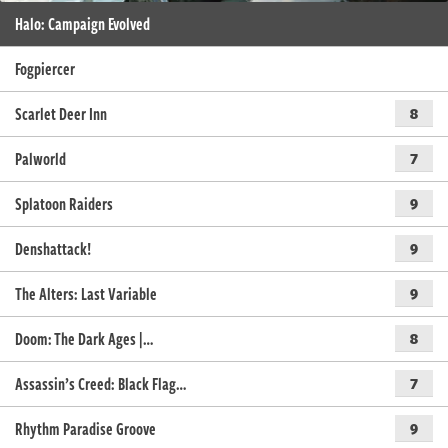
Halo: Campaign Evolved
Fogpiercer
Scarlet Deer Inn
8
Palworld
7
Splatoon Raiders
9
Denshattack!
9
The Alters: Last Variable
9
Doom: The Dark Ages |…
8
Assassin’s Creed: Black Flag…
7
Rhythm Paradise Groove
9