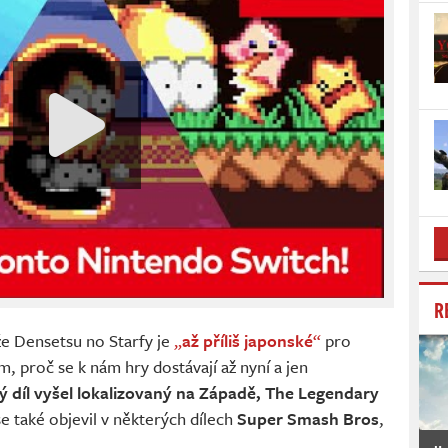
R
 že Densetsu no Starfy je
„
až příliš japonské
“
pro
m, proč se k nám hry dostávají až nyní a jen
ý díl vyšel lokalizovaný na Západě, The Legendary
se také objevil v některých dílech
Super Smash Bros
,