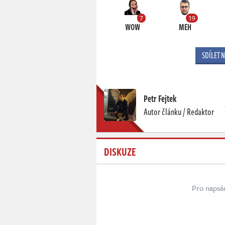
7
19
WOW
MEH
SDÍLET 
Petr Fejtek
Autor článku / Redaktor
DISKUZE
Pro napsá