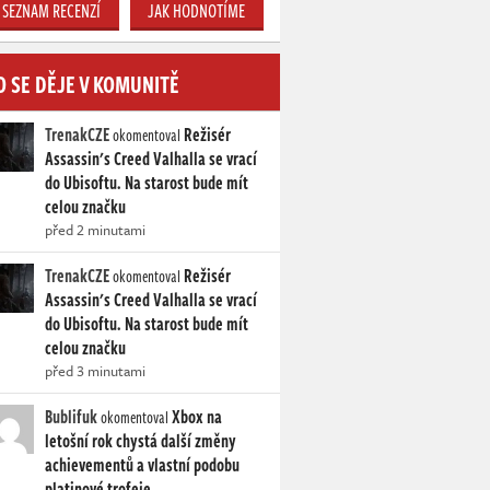
SEZNAM RECENZÍ
JAK HODNOTÍME
O SE DĚJE V KOMUNITĚ
TrenakCZE
Režisér
okomentoval
Assassin's Creed Valhalla se vrací
do Ubisoftu. Na starost bude mít
celou značku
před 2 minutami
TrenakCZE
Režisér
okomentoval
Assassin's Creed Valhalla se vrací
do Ubisoftu. Na starost bude mít
celou značku
před 3 minutami
Bublifuk
Xbox na
okomentoval
letošní rok chystá další změny
achievementů a vlastní podobu
platinové trofeje