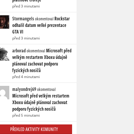
před 3 minutami
Stormangels
Rockstar
okomentoval
odhalil datum velké prezentace
GTA VI
před 3 minutami
arborad
Microsoft před
okomentoval
velkým restartem Xboxu údajně
plánoval zachovat podporu
fyzických nosičů
před 4 minutami
malyondrej69
okomentoval
Microsoft před velkým restartem
Xboxu údajně plánoval zachovat
podporu fyzických nosičů
před 5 minutami
PŘEHLED AKTIVITY KOMUNITY