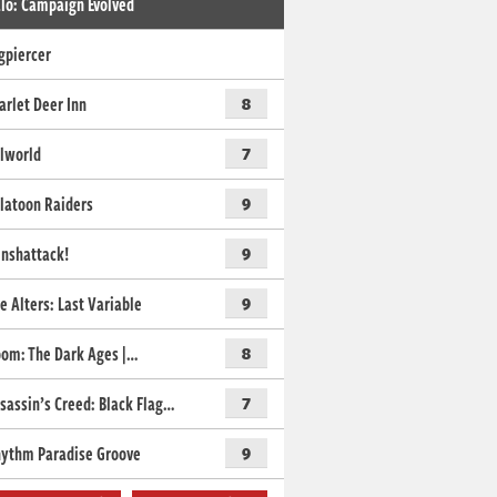
lo: Campaign Evolved
gpiercer
arlet Deer Inn
8
lworld
7
latoon Raiders
9
nshattack!
9
e Alters: Last Variable
9
om: The Dark Ages |…
8
sassin’s Creed: Black Flag…
7
ythm Paradise Groove
9