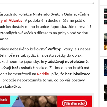
růstcích do kolekce
Nintendo Switch Online
, včetně
y of Atlantis
. V podobném duchu můžeme psát o
ch let
dostaly mimo hranice Japonska. Jde o první tři
oztomilých skákaček s důrazem na pohyb pod vodou.
ance
.
prince nebeského království
Pufftop
, který je z nebes
el moře se tak vydává na cestu zpátky do oblak.
pokud neumíte japonsky,
hry zůstávají nepřeložené
.
ozývají
hořkosladké
reakce. Zatímco plno hráčů má
eden z komentátorů na
Redditu
píše, že
bez lokalizace
t
, protože neporozumíte tomu, co po vás postavy
u skákačku
.