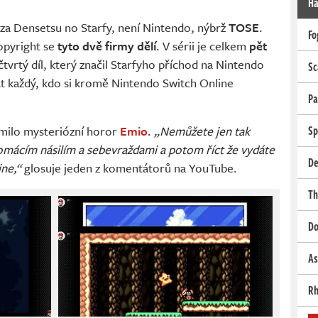
Ha
 za Densetsu no Starfy, není Nintendo, nýbrž
TOSE
.
Fo
copyright se
tyto dvě firmy dělí
. V sérii je celkem
pět
čtvrtý díl, který značil Starfyho příchod na Nintendo
Sc
rát každý, kdo si kromě Nintendo Switch Online
Pa
Sp
milo mysteriózní horor
Emio
.
„Nemůžete jen tak
omácím násilím a sebevraždami a potom říct že vydáte
De
ine,“
glosuje jeden z komentátorů na YouTube.
Th
Do
As
Rh