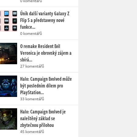
0 komentářů
Únik další varianty Galaxy Z
Flip 5 a představeny nové
funkce…
0 komentářů
O remake Resident Evil
Veronica je obrovský zájem a
sbírá…
27 komentářů
Halo: Campaign Evolved může
být posledním dílem pro
PlayStation…
33 komentářů
Halo: Campaign Evolved je
naleštěný základ se
zbytečnou přílohou
45 komentářů