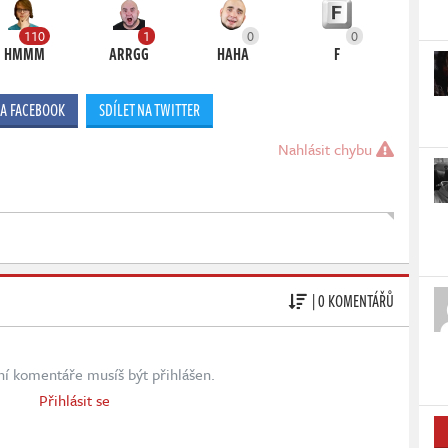
110
1
0
0
HMMM
ARRGG
HAHA
F
NA FACEBOOK
SDÍLET NA TWITTER
Nahlásit chybu
| 0 KOMENTÁŘŮ
ní komentáře musíš být přihlášen.
Přihlásit se