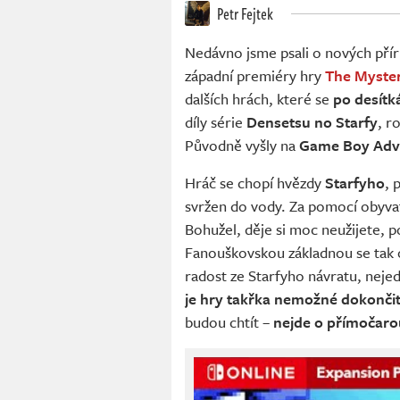
Petr Fejtek
Nedávno jsme psali o nových pří
západní premiéry hry
The Myster
dalších hrách, které se
po desítká
díly série
Densetsu no Starfy
, r
Původně vyšly na
Game Boy Adv
Hráč se chopí hvězdy
Starfyho
, 
svržen do vody. Za pomocí obyvat
Bohužel, děje si moc neužijete, 
Fanouškovskou základnou se tak 
radost ze Starfyho návratu, nej
je hry takřka nemožné dokonči
budou chtít –
nejde o přímočaro