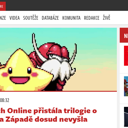
RE
NZE
VIDEA
SOUTĚŽE
DATABÁZE
KOMUNITA
REDAKCE
ŽIVĚ
N
 08:32
 Online přistála trilogie o
a Západě dosud nevyšla