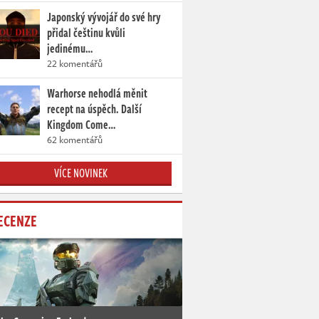
Japonský vývojář do své hry
přidal češtinu kvůli
jedinému…
22 komentářů
Warhorse nehodlá měnit
recept na úspěch. Další
Kingdom Come…
62 komentářů
VÍCE NOVINEK
ECENZE