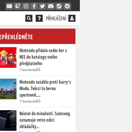
PŘIHLÁŠENÍ
EPŘEHLÉDNĚTE
Nintendo přidalo sedm her z
NES do katalogu svého
předplatného
7 komentářů
Nintendo zasáhlo proti Garry's
Modu. Tvůrci to berou
sportovně,…
7 komentářů
Návrat do minulosti. Samsung
oznamuje retro edici
skládačky…