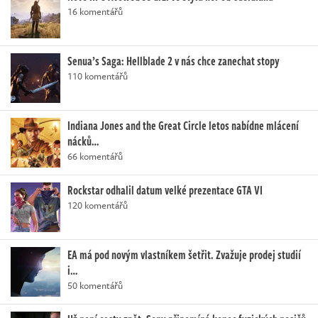
16 komentářů
Senua’s Saga: Hellblade 2 v nás chce zanechat stopy
110 komentářů
Indiana Jones and the Great Circle letos nabídne mlácení
nácků…
66 komentářů
Rockstar odhalil datum velké prezentace GTA VI
120 komentářů
EA má pod novým vlastníkem šetřit. Zvažuje prodej studií
i…
50 komentářů