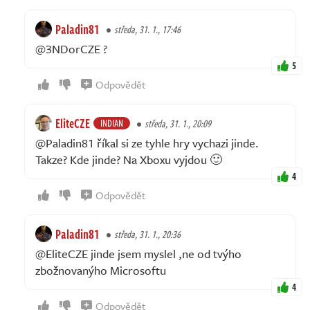
Paladin81
středa, 31. 1., 17:46
@3NDorCZE ?
5
Odpovědět
EliteCZE
INDIAN
středa, 31. 1., 20:09
@Paladin81 říkal si ze tyhle hry vychazi jinde.
Takze? Kde jinde? Na Xboxu vyjdou 🙂
4
Odpovědět
Paladin81
středa, 31. 1., 20:36
@EliteCZE jinde jsem myslel ,ne od tvýho
zbožnovanýho Microsoftu
4
Odpovědět