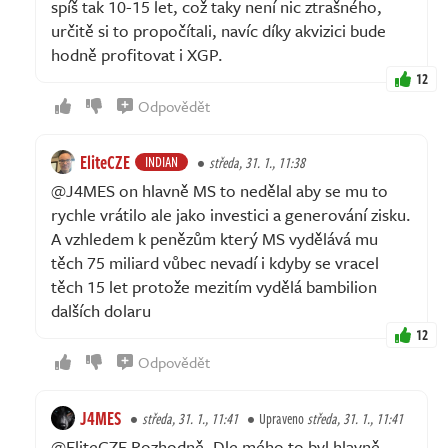
spíš tak 10-15 let, což taky není nic ztrašného,
určitě si to propočítali, navíc díky akvizici bude
hodně profitovat i XGP.
12
Odpovědět
EliteCZE
INDIAN
středa, 31. 1., 11:38
@J4MES on hlavně MS to nedělal aby se mu to
rychle vrátilo ale jako investici a generování zisku.
A vzhledem k penězům který MS vydělává mu
těch 75 miliard vůbec nevadí i kdyby se vracel
těch 15 let protože mezitím vydělá bambilion
dalších dolaru
12
Odpovědět
J4MES
středa, 31. 1., 11:41
Upraveno
středa, 31. 1., 11:41
@EliteCZE Rozhodně. Dle mého to byl hlavně