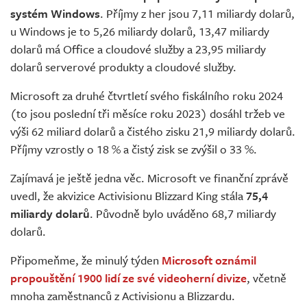
systém Windows
. Příjmy z her jsou 7,11 miliardy dolarů,
u Windows je to 5,26 miliardy dolarů, 13,47 miliardy
dolarů má Office a cloudové služby a 23,95 miliardy
dolarů serverové produkty a cloudové služby.
Microsoft za druhé čtvrtletí svého fiskálního roku 2024
(to jsou poslední tři měsíce roku 2023) dosáhl tržeb ve
výši 62 miliard dolarů a čistého zisku 21,9 miliardy dolarů.
Příjmy vzrostly o 18 % a čistý zisk se zvýšil o 33 %.
Zajímavá je ještě jedna věc. Microsoft ve finanční zprávě
uvedl, že akvizice Activisionu Blizzard King stála
75,4
miliardy dolarů
. Původně bylo uváděno 68,7 miliardy
dolarů.
Připomeňme, že minulý týden
Microsoft oznámil
propouštění 1900 lidí ze své videoherní divize
, včetně
mnoha zaměstnanců z Activisionu a Blizzardu.