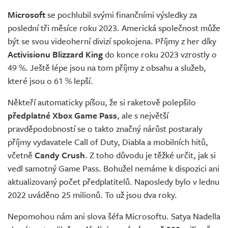
Živě
Microsoft
se pochlubil svými finančními výsledky za
poslední tři měsíce roku 2023. Americká společnost může
být se svou videoherní divizí spokojena. Příjmy z her díky
Activisionu Blizzard King
do konce roku 2023 vzrostly o
49 %. Ještě lépe jsou na tom příjmy z obsahu a služeb,
které jsou o 61 % lepší.
Někteří automaticky píšou, že si raketově polepšilo
předplatné Xbox Game Pass
, ale s největší
pravděpodobností se o takto značný nárůst postaraly
příjmy vydavatele Call of Duty, Diabla a mobilních hitů,
včetně
Candy Crush
. Z toho důvodu je těžké určit, jak si
vedl samotný Game Pass. Bohužel nemáme k dispozici ani
aktualizovaný počet předplatitelů. Naposledy bylo v lednu
2022 uváděno 25 milionů. To už jsou dva roky.
Nepomohou nám ani slova šéfa Microsoftu. Satya Nadella