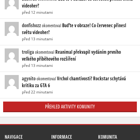
videoher?
před 12 minutami
donfishozz
Buďte v obraze! Co červenec přinesl
okomentoval
světu videoher?
před 13 minutami
troliga
Reanimal překvapil vydáním prvního
okomentoval
velkého příběhového rozšíření
před 13 minutami
agynito
Vrchol chamtivosti? Rockstar schytává
okomentoval
kritiku za GTA 6
před 22 minutami
PŘEHLED AKTIVITY KOMUNITY
NAVIGACE
INFORMACE
KOMUNITA