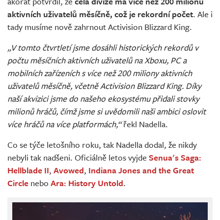
akorát potvrdil, že
celá divize má více než 200 milionů
aktivních uživatelů měsíčně, což je rekordní počet
. Ale i
tady musíme nově zahrnout Activision Blizzard King.
„V tomto čtvrtletí jsme dosáhli historických rekordů v
počtu měsíčních aktivních uživatelů na Xboxu, PC a
mobilních zařízeních s více než 200 miliony aktivních
uživatelů měsíčně, včetně Activision Blizzard King. Díky
naší akvizici jsme do našeho ekosystému přidali stovky
milionů hráčů, čímž jsme si uvědomili naši ambici oslovit
více hráčů na více platformách,“
řekl Nadella.
Co se týče letošního roku, tak Nadella dodal, že nikdy
nebyli tak nadšeni. Oficiálně letos vyjde
Senua's Saga:
Hellblade II
,
Avowed
,
Indiana Jones and the Great
Circle
nebo
Ara: History Untold
.