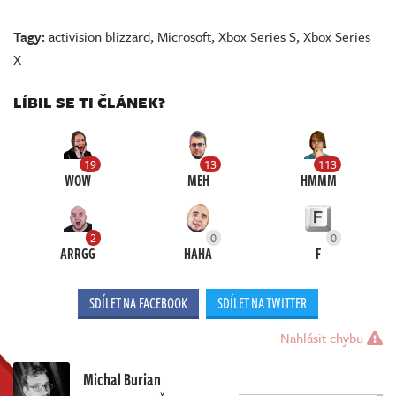
Tagy:
activision blizzard
,
Microsoft
,
Xbox Series S
,
Xbox Series
X
LÍBIL SE TI ČLÁNEK?
19
13
113
WOW
MEH
HMMM
2
0
0
ARRGG
HAHA
F
SDÍLET NA FACEBOOK
SDÍLET NA TWITTER
Nahlásit chybu
Michal Burian