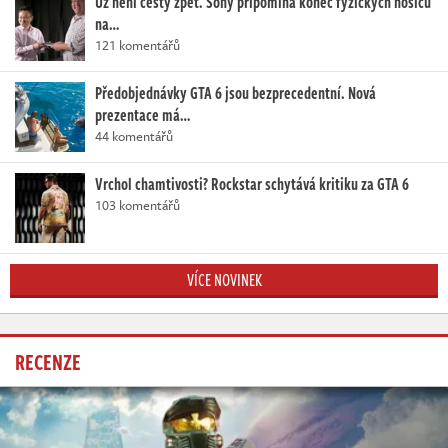
Už není cesty zpět. Sony připomíná konec fyzických nosičů
na…
121 komentářů
Předobjednávky GTA 6 jsou bezprecedentní. Nová
prezentace má…
44 komentářů
Vrchol chamtivosti? Rockstar schytává kritiku za GTA 6
103 komentářů
VÍCE NOVINEK
RECENZE