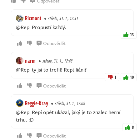
Odpovědět
Ricmont
středa, 31. 1., 12:31
@Repi Propustí každý.
13
Odpovědět
narm
středa, 31. 1., 12:48
@Repi ty jsi to trefil! Reptiliáni?
1
10
Odpovědět
Reggie-Kray
středa, 31. 1., 17:08
@Repi Repi opět ukázal, jaký je to znalec herní
trhu. :D
8
Odpovědět