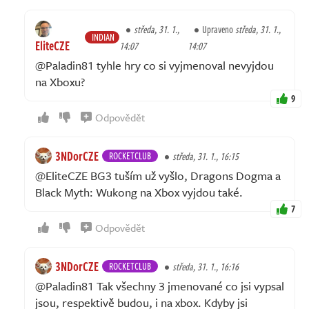
středa, 31. 1.,
Upraveno
středa, 31. 1.,
INDIAN
EliteCZE
14:07
14:07
@Paladin81 tyhle hry co si vyjmenoval nevyjdou
na Xboxu?
9
Odpovědět
3NDorCZE
ROCKETCLUB
středa, 31. 1., 16:15
@EliteCZE BG3 tuším už vyšlo, Dragons Dogma a
Black Myth: Wukong na Xbox vyjdou také.
7
Odpovědět
3NDorCZE
ROCKETCLUB
středa, 31. 1., 16:16
@Paladin81 Tak všechny 3 jmenované co jsi vypsal
jsou, respektivě budou, i na xbox. Kdyby jsi