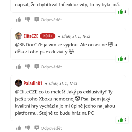
napsal, že chybí kvalitní exkluzivity, to by byla jiná.
5
Odpovědět
EliteCZE
INDIAN
středa, 31. 1., 16:32
@3NDorCZE ja vim ze vyjdou. Ale on asi ne 🤣 a
děla z toho ps exkluzivity 🤣
6
Odpovědět
Paladin81
středa, 31. 1., 17:45
@EliteCZE co to meleš? Jaký ps exklusivity? Ty
jseš z toho Xboxu nemocnej🤡 Psal jsem jaký
kvalitní hry vychází a je mi úplně jedno na jakou
platformu. Stejně to budu hrát na PC
5
Odpovědět