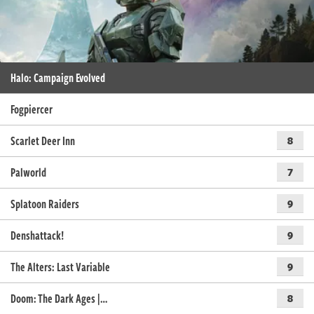
Halo: Campaign Evolved
Fogpiercer
Scarlet Deer Inn
8
Palworld
7
Splatoon Raiders
9
Denshattack!
9
The Alters: Last Variable
9
Doom: The Dark Ages |…
8