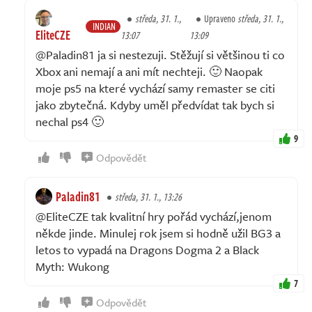
středa, 31. 1.,
Upraveno
středa, 31. 1.,
INDIAN
EliteCZE
13:07
13:09
@Paladin81 ja si nestezuji. Stěžují si většinou ti co
Xbox ani nemají a ani mít nechteji. 🙂 Naopak
moje ps5 na které vychází samy remaster se citi
jako zbytečná. Kdyby uměl předvídat tak bych si
nechal ps4 🙂
9
Odpovědět
Paladin81
středa, 31. 1., 13:26
@EliteCZE tak kvalitní hry pořád vychází,jenom
někde jinde. Minulej rok jsem si hodně užil BG3 a
letos to vypadá na Dragons Dogma 2 a Black
Myth: Wukong
7
Odpovědět