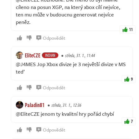
cíleno na posun XGP, na který xbox cílí nejvíce,
ten mu může v budoucnu generovat nejvíce
peněz.
11
Odpovědět
EliteCZE
INDIAN
středa, 31. 1., 11:44
@J4MES Jop Xbox divize je 3 největší divize v MS
teď
9
Odpovědět
Paladin81
středa, 31. 1., 12:36
@EliteCZE jenom ty kvalitní hry pořád chybí
7
Odpovědět