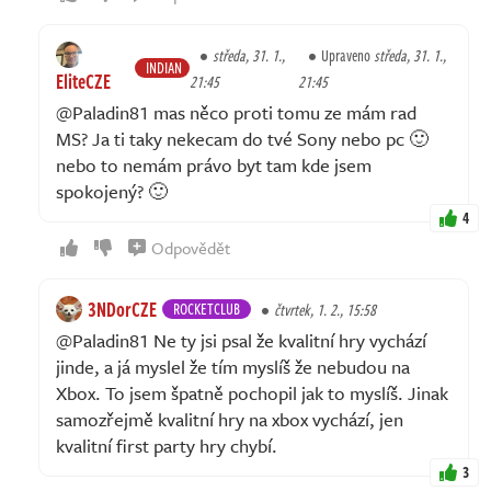
středa, 31. 1.,
Upraveno
středa, 31. 1.,
INDIAN
EliteCZE
21:45
21:45
@Paladin81 mas něco proti tomu ze mám rad
MS? Ja ti taky nekecam do tvé Sony nebo pc 🙂
nebo to nemám právo byt tam kde jsem
spokojený? 🙂
4
Odpovědět
3NDorCZE
ROCKETCLUB
čtvrtek, 1. 2., 15:58
@Paladin81 Ne ty jsi psal že kvalitní hry vychází
jinde, a já myslel že tím myslíš že nebudou na
Xbox. To jsem špatně pochopil jak to myslíš. Jinak
samozřejmě kvalitní hry na xbox vychází, jen
kvalitní first party hry chybí.
3