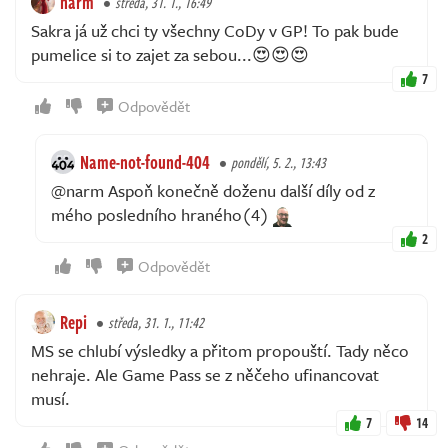
narm
středa, 31. 1., 16:49
Sakra já už chci ty všechny CoDy v GP! To pak bude
pumelice si to zajet za sebou...😍😍😍
7
Odpovědět
Name-not-found-404
pondělí, 5. 2., 13:43
@narm Aspoň konečně doženu další díly od z
mého posledního hraného(4)
2
Odpovědět
Repi
středa, 31. 1., 11:42
MS se chlubí výsledky a přitom propouští. Tady něco
nehraje. Ale Game Pass se z něčeho ufinancovat
musí.
7
14