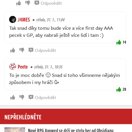
Odpovědět
J4MES
středa, 31. 1., 11:04
Tak snad díky tomu bude více a více first day AAA
pecek v GP, aby nabrali ještě více lidí i tam :)
14
Odpovědět
Peete
středa, 31. 1., 10:35
To je moc dobře 🙂 Snad si toho všimneme nějakým
způsobem i my hráči 🥳
28
Odpovědět
NEPŘEHLÉDNĚTE
Nové RPG Avowed se drží ve stylu her od Obsidianu