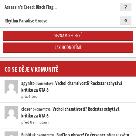
Assassin’s Creed: Black Flag…
7
Rhythm Paradise Groove
9
SEZNAM RECENZÍ
JAK HODNOTÍME
CO SE DĚJE V KOMUNITĚ
agynito
Vrchol chamtivosti? Rockstar schytává
okomentoval
kritiku za GTA 6
právě teď
closer
Vrchol chamtivosti? Rockstar schytává
okomentoval
kritiku za GTA 6
před 8 minutami
Bublifuk
Buďte v obraze! Co červenec přinesl světu
okomentoval