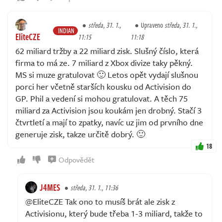
středa, 31. 1.,
Upraveno
středa, 31. 1.,
INDIAN
EliteCZE
11:15
11:18
62 miliard tržby a 22 miliard zisk. Slušný číslo, která
firma to má ze. 7 miliard z Xbox divize taky pěkný.
MS si muze gratulovat 🙂 Letos opět vydají slušnou
porci her včetně starších kousku od Activision do
GP. Phil a vedení si mohou gratulovat. A těch 75
miliard za Activision jsou koukám jen drobný. Stačí 3
čtvrtletí a mají to zpatky, navíc uz jim od prvního dne
generuje zisk, takze určitě dobrý. 🙂
18
Odpovědět
J4MES
středa, 31. 1., 11:36
@EliteCZE Tak ono to musíš brát ale zisk z
Activisionu, který bude třeba 1-3 miliard, takže to