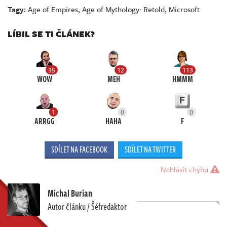
Tagy:
Age of Empires
,
Age of Mythology: Retold
,
Microsoft
LÍBIL SE TI ČLÁNEK?
35
12
113
WOW
MEH
HMMM
1
0
0
ARRGG
HAHA
F
SDÍLET NA FACEBOOK
SDÍLET NA TWITTER
Nahlásit chybu
Michal Burian
Autor článku / Šéfredaktor