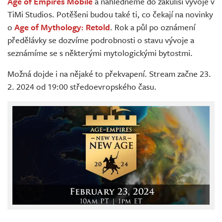
Age of Empires Mobile
a nahlédneme do zákulisí vývoje v
TiMi Studios. Potěšeni budou také ti, co čekají na novinky
o
Age of Mythology: Retold
. Rok a půl po oznámení
předělávky se dozvíme podrobnosti o stavu vývoje a
seznámíme se s některými mytologickými bytostmi.
Možná dojde i na nějaké to překvapení. Stream začne 23.
2. 2024 od 19:00 středoevropského času.