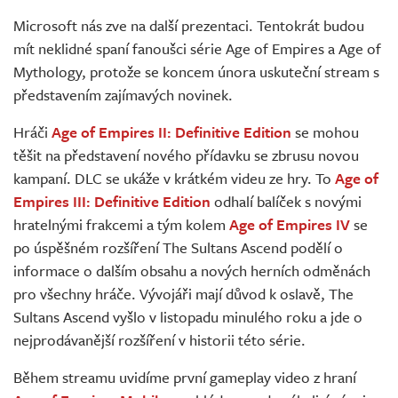
Živě
Microsoft nás zve na další prezentaci. Tentokrát budou
mít neklidné spaní fanoušci série Age of Empires a Age of
Mythology, protože se koncem února uskuteční stream s
představením zajímavých novinek.
Hráči
Age of Empires II: Definitive Edition
se mohou
těšit na představení nového přídavku se zbrusu novou
kampaní. DLC se ukáže v krátkém videu ze hry. To
Age of
Empires III: Definitive Edition
odhalí balíček s novými
hratelnými frakcemi a tým kolem
Age of Empires IV
se
po úspěšném rozšíření The Sultans Ascend podělí o
informace o dalším obsahu a nových herních odměnách
pro všechny hráče. Vývojáři mají důvod k oslavě, The
Sultans Ascend vyšlo v listopadu minulého roku a jde o
nejprodávanější rozšíření v historii této série.
Během streamu uvidíme první gameplay video z hraní