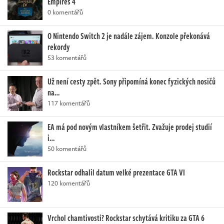
Empires 4
0 komentářů
O Nintendo Switch 2 je nadále zájem. Konzole překonává
rekordy
53 komentářů
Už není cesty zpět. Sony připomíná konec fyzických nosičů
na…
117 komentářů
EA má pod novým vlastníkem šetřit. Zvažuje prodej studií
i…
50 komentářů
Rockstar odhalil datum velké prezentace GTA VI
120 komentářů
Vrchol chamtivosti? Rockstar schytává kritiku za GTA 6