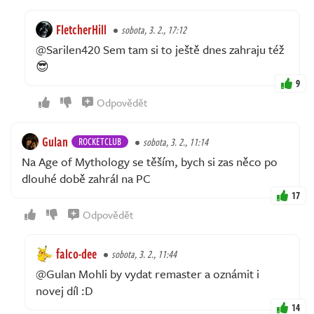
FletcherHill
sobota, 3. 2., 17:12
@Sarilen420 Sem tam si to ještě dnes zahraju též
😎
9
Odpovědět
Gulan
ROCKETCLUB
sobota, 3. 2., 11:14
Na Age of Mythology se těším, bych si zas něco po
dlouhé době zahrál na PC
17
Odpovědět
falco-dee
sobota, 3. 2., 11:44
@Gulan Mohli by vydat remaster a oznámit i
novej díl :D
14