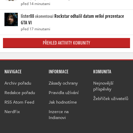
před 14 minutami
lister88
Rockstar odhalil datum velké prezentace
okomentoval
GTA VI
před 17 minutami
PŘEHLED AKTIVITY KOMUNITY
NAVIGACE
INFORMACE
KOMUNITA
Archiv pořadu
Zásady ochrany
Nejnovější
příspěvky
Redakce pořadu
Pravidla užívání
Žebříček uživatelů
RSS Atom Feed
Jak hodnotíme
NerdFix
Inzerce na
Indianovi