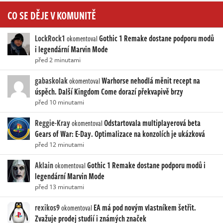
CO SE DĚJE V KOMUNITĚ
LockRock1
Gothic 1 Remake dostane podporu modů
okomentoval
i legendární Marvin Mode
před 2 minutami
gabaskolak
Warhorse nehodlá měnit recept na
okomentoval
úspěch. Další Kingdom Come dorazí překvapivě brzy
před 10 minutami
Reggie-Kray
Odstartovala multiplayerová beta
okomentoval
Gears of War: E-Day. Optimalizace na konzolích je ukázková
před 12 minutami
Aklain
Gothic 1 Remake dostane podporu modů i
okomentoval
legendární Marvin Mode
před 13 minutami
rexikos9
EA má pod novým vlastníkem šetřit.
okomentoval
Zvažuje prodej studií i známých značek