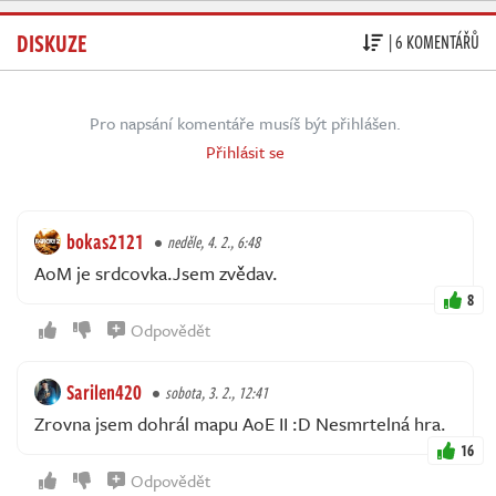
DISKUZE
| 6 KOMENTÁŘŮ
Pro napsání komentáře musíš být přihlášen.
Přihlásit se
bokas2121
neděle, 4. 2., 6:48
AoM je srdcovka.Jsem zvědav.
8
Odpovědět
Sarilen420
sobota, 3. 2., 12:41
Zrovna jsem dohrál mapu AoE II :D Nesmrtelná hra.
16
Odpovědět