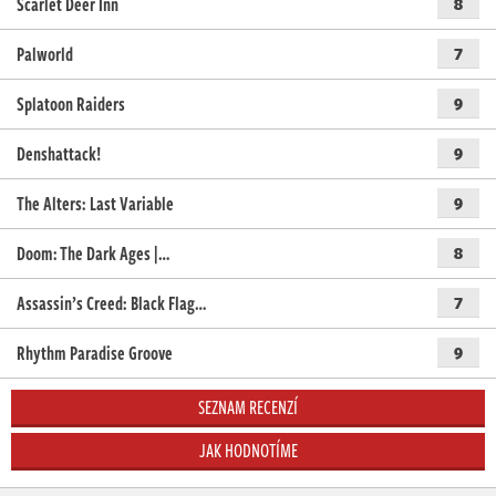
Scarlet Deer Inn
8
Palworld
7
Splatoon Raiders
9
Denshattack!
9
The Alters: Last Variable
9
Doom: The Dark Ages |…
8
Assassin’s Creed: Black Flag…
7
Rhythm Paradise Groove
9
SEZNAM RECENZÍ
JAK HODNOTÍME