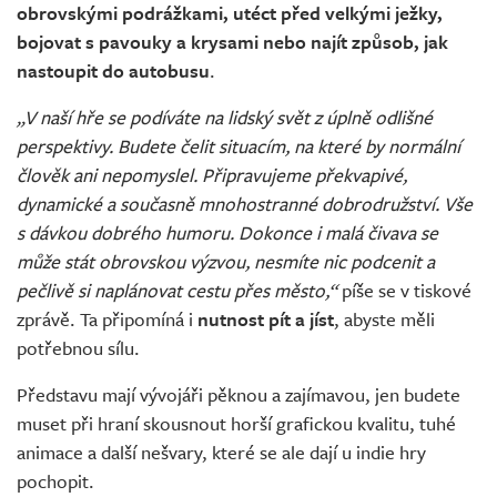
obrovskými podrážkami, utéct před velkými ježky,
bojovat s pavouky a krysami nebo najít způsob, jak
nastoupit do autobusu
.
„V naší hře se podíváte na lidský svět z úplně odlišné
perspektivy. Budete čelit situacím, na které by normální
člověk ani nepomyslel. Připravujeme překvapivé,
dynamické a současně mnohostranné dobrodružství. Vše
s dávkou dobrého humoru. Dokonce i malá čivava se
může stát obrovskou výzvou, nesmíte nic podcenit a
pečlivě si naplánovat cestu přes město,“
píše se v tiskové
zprávě. Ta připomíná i
nutnost pít a jíst
, abyste měli
potřebnou sílu.
Představu mají vývojáři pěknou a zajímavou, jen budete
muset při hraní skousnout horší grafickou kvalitu, tuhé
animace a další nešvary, které se ale dají u indie hry
pochopit.