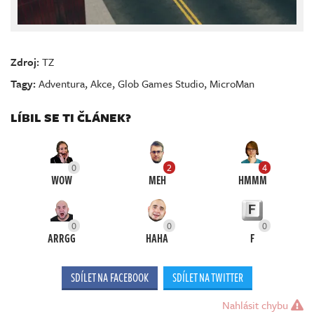
Zdroj:
TZ
Tagy:
Adventura
,
Akce
,
Glob Games Studio
,
MicroMan
LÍBIL SE TI ČLÁNEK?
0
2
4
WOW
MEH
HMMM
0
0
0
ARRGG
HAHA
F
SDÍLET NA FACEBOOK
SDÍLET NA TWITTER
Nahlásit chybu