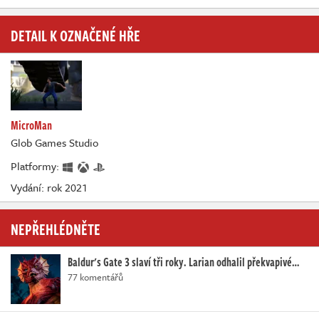
DETAIL K OZNAČENÉ HŘE
MicroMan
Glob Games Studio
Platformy:
Vydání: rok 2021
NEPŘEHLÉDNĚTE
Baldur's Gate 3 slaví tři roky. Larian odhalil překvapivé…
77 komentářů