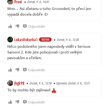
Proxi
čtvrtek, 9. 4., 14:41
Mno... Asi zůstanu u toho Grounded, to přeci jen
vypadá docela dobře :D
Odpovědět
LukasVokurka1
INDIAN
čtvrtek, 9. 4., 13:38
Něco podobného jsem naposledy viděl v Serious
Samovi 2. Kde jste pobojovali i proti velkým
pavoukům a včelám.
Odpovědět
jhgk98
čtvrtek, 9. 4., 13:30
Upraveno
čtvrtek, 9. 4., 13:31
To by mohlo být zajímavé
Odpovědět