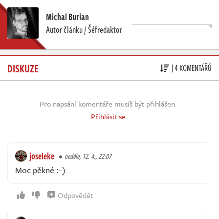
Michal Burian
Autor článku / Šéfredaktor
DISKUZE
| 4 KOMENTÁŘŮ
Pro napsání komentáře musíš být přihlášen.
Přihlásit se
joseleke
neděle, 12. 4., 22:07
Moc pěkné :-)
Odpovědět