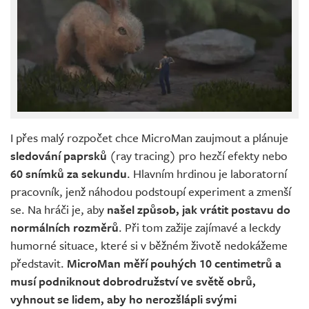
I přes malý rozpočet chce MicroMan zaujmout a plánuje
sledování paprsků
(ray tracing) pro hezčí efekty nebo
60 snímků za sekundu
. Hlavním hrdinou je laboratorní
pracovník, jenž náhodou podstoupí experiment a zmenší
se. Na hráči je, aby
našel způsob, jak vrátit postavu do
normálních rozměrů
. Při tom zažije zajímavé a leckdy
humorné situace, které si v běžném životě nedokážeme
představit.
MicroMan měří pouhých 10 centimetrů a
musí podniknout dobrodružství ve světě obrů,
vyhnout se lidem, aby ho nerozšlápli svými