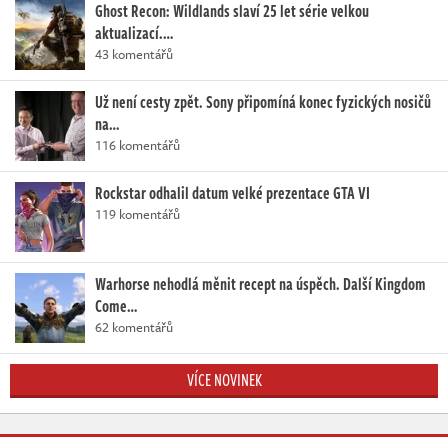
Ghost Recon: Wildlands slaví 25 let série velkou
aktualizací.…
43 komentářů
Už není cesty zpět. Sony připomíná konec fyzických nosičů
na…
116 komentářů
Rockstar odhalil datum velké prezentace GTA VI
119 komentářů
Warhorse nehodlá měnit recept na úspěch. Další Kingdom
Come…
62 komentářů
VÍCE NOVINEK