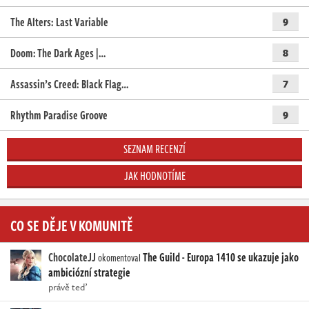
The Alters: Last Variable
9
Doom: The Dark Ages |…
8
Assassin’s Creed: Black Flag…
7
Rhythm Paradise Groove
9
SEZNAM RECENZÍ
JAK HODNOTÍME
CO SE DĚJE V KOMUNITĚ
ChocolateJJ
The Guild - Europa 1410 se ukazuje jako
okomentoval
ambiciózní strategie
právě teď