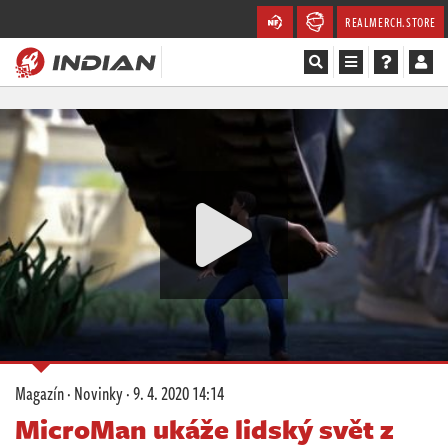
REALMERCH.STORE
Magazín
Recenze
Videa
Soutěže
Databáze
Komunita
Magazín
·
Novinky
·
9. 4. 2020 14:14
Redakce
MicroMan ukáže lidský svět z