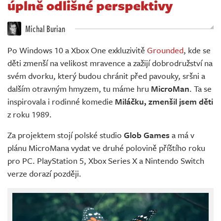
úplně odlišné perspektivy
Živě
Michal Burian
Po Windows 10 a Xbox One exkluzivitě
Grounded
, kde se
děti zmenší na velikost mravence a zažijí dobrodružství na
svém dvorku, který budou chránit před pavouky, sršni a
dalším otravným hmyzem, tu máme hru
MicroMan
. Ta se
inspirovala i rodinné komedie
Miláčku, zmenšil jsem děti
z roku 1989.
Za projektem stojí polské studio
Glob Games
a má v
plánu MicroMana vydat ve druhé polovině příštího roku
pro PC. PlayStation 5, Xbox Series X a Nintendo Switch
verze dorazí později.