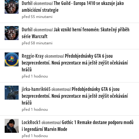
Durhil
The Guild - Europa 1410 se ukazuje jako
okomentoval
ambiciózní strategie
před 55 minutami
Durhil
Jak vznikl herní fenomén: Skutečný příběh
okomentoval
série Warcraft
před 58 minutami
Reggie-Kray
Předobjednávky GTA 6 jsou
okomentoval
bezprecedentní. Nová prezentace má ještě zvýšit očekávání
hráčů
před 1 hodinou
jirka-hamrik665
Předobjednávky GTA 6 jsou
okomentoval
bezprecedentní. Nová prezentace má ještě zvýšit očekávání
hráčů
před 1 hodinou
LockRock1
Gothic 1 Remake dostane podporu modů
okomentoval
i legendární Marvin Mode
před 1 hodinou