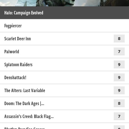
Halo: Campaign Evolved
Fogpiercer
Scarlet Deer Inn
8
Palworld
7
Splatoon Raiders
9
Denshattack!
9
The Alters: Last Variable
9
Doom: The Dark Ages |…
8
Assassin’s Creed: Black Flag…
7
9