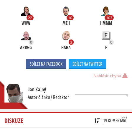
22
10
103
WOW
MEH
HMMM
0
3
0
ARRGG
HAHA
F
SDÍLET NA FACEBOOK
SDÍLET NA TWITTER
Nahlásit chybu
Jan Kalný
Autor článku / Redaktor
DISKUZE
| 19 KOMENTÁŘŮ