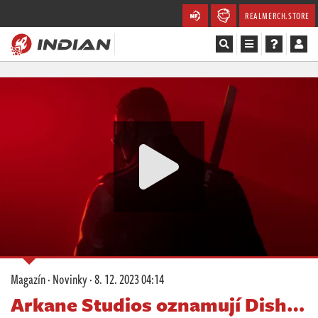
REALMERCH.STORE
Magazín
Recenze
Videa
Soutěže
Databáze
Komunita
Magazín
·
Novinky
·
8. 12. 2023 04:14
Redakce
Arkane Studios oznamují Dish…