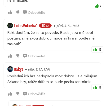
není možné.
7
Odpovědět
LukasVokurka1
INDIAN
pátek, 8. 12., 16:34
Fakt doufám, že se to povede. Blade je za mě cool
postava a nějakou dobrou moderní hru si podle mě
zaslouží.
15
Odpovědět
Bakys
pátek, 8. 12., 12:04
Posledná ich hra nedopadla moc dobre...ale milujem
Arkane hry, takže dúfam to bude pecka tentokrát
12
Odpovědět