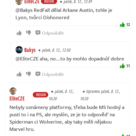
EliteCZE
INDIAN
pátek, 8. 12., 12:39
@Bakys RedFall dělal Arkane Austin, tohle je
Lyon, tvůrci Dishonored
12
Odpovědět
Bakys
pátek, 8. 12., 12:50
@EliteCZE aha, no...to by mohlo dopadnúť dobre
11
Odpovědět
pátek, 8. 12.,
Upraveno
pátek, 8. 12.,
INDIAN
EliteCZE
10:20
10:20
Nebyly oznámeny platformy, třeba bude MS hodný a
pusti to i na PS, ale myslím, ze je to odpověď na
Spiderman ci Wolverine, aby taky měli nějakou
Marvel hru.