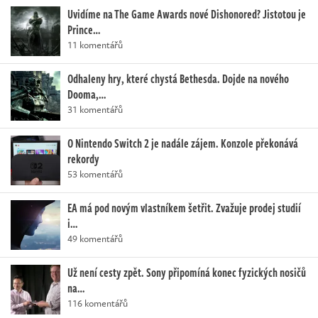
Uvidíme na The Game Awards nové Dishonored? Jistotou je
Prince…
11 komentářů
Odhaleny hry, které chystá Bethesda. Dojde na nového
Dooma,…
31 komentářů
O Nintendo Switch 2 je nadále zájem. Konzole překonává
rekordy
53 komentářů
EA má pod novým vlastníkem šetřit. Zvažuje prodej studií
i…
49 komentářů
Už není cesty zpět. Sony připomíná konec fyzických nosičů
na…
116 komentářů