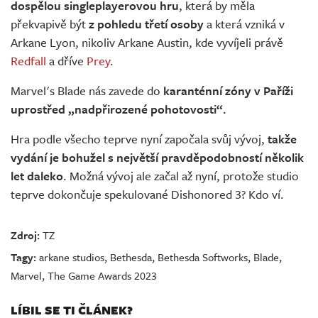
dospělou singleplayerovou hru
, která by měla
překvapivě být
z pohledu třetí osoby
a která vzniká v
Arkane Lyon, nikoliv Arkane Austin, kde vyvíjeli právě
Redfall
a dříve
Prey
.
Marvel's Blade nás zavede do
karanténní zóny v Paříži
uprostřed „nadpřirozené pohotovosti“.
Hra podle všecho teprve nyní započala svůj vývoj,
takže
vydání je bohužel s největší pravděpodobností několik
let daleko
. Možná vývoj ale začal až nyní, protože studio
teprve dokončuje spekulované Dishonored 3? Kdo ví.
Zdroj:
TZ
Tagy:
arkane studios
,
Bethesda
,
Bethesda Softworks
,
Blade
,
Marvel
,
The Game Awards 2023
LÍBIL SE TI ČLÁNEK?