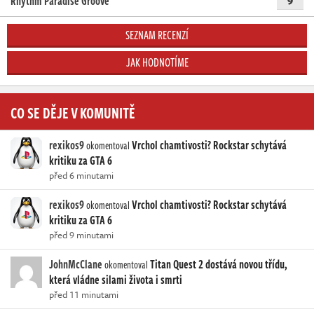
Rhythm Paradise Groove
SEZNAM RECENZÍ
JAK HODNOTÍME
CO SE DĚJE V KOMUNITĚ
rexikos9
Vrchol chamtivosti? Rockstar schytává
okomentoval
kritiku za GTA 6
před 6 minutami
rexikos9
Vrchol chamtivosti? Rockstar schytává
okomentoval
kritiku za GTA 6
před 9 minutami
JohnMcClane
Titan Quest 2 dostává novou třídu,
okomentoval
která vládne silami života i smrti
před 11 minutami