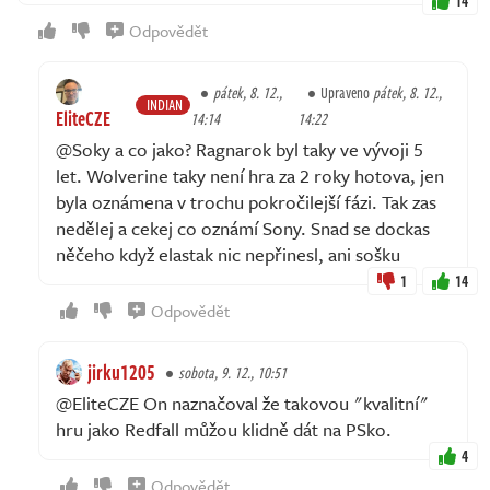
14
Odpovědět
pátek, 8. 12.,
Upraveno
pátek, 8. 12.,
INDIAN
EliteCZE
14:14
14:22
@Soky a co jako? Ragnarok byl taky ve vývoji 5
let. Wolverine taky není hra za 2 roky hotova, jen
byla oznámena v trochu pokročilejší fázi. Tak zas
nedělej a cekej co oznámí Sony. Snad se dockas
něčeho když elastak nic nepřinesl, ani sošku
1
14
Odpovědět
jirku1205
sobota, 9. 12., 10:51
@EliteCZE On naznačoval že takovou "kvalitní"
hru jako Redfall můžou klidně dát na PSko.
4
Odpovědět