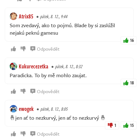
Atrix85
pátek, 8. 12., 9:44
Som zvedavý, ako to pojmú. Blade by si zaslúžil
nejakú peknú gamesu
16
Odpovědět
Kukurecezetka
pátek, 8. 12., 8:32
Paradicka. To by mě mohlo zaujat.
18
Odpovědět
ewogek
pátek, 8. 12., 8:05
🤞jen ať to nezkurvý, jen ať to nezkurvý 🤞
1
15
Odpovědět