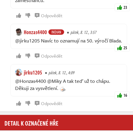
zaměstnanců.
23
Odpovědět
Honzas4400
INDIAN
pátek, 8. 12., 3:57
@jirku1205 Navíc to oznamují na 50. výročí Blada.
25
Odpovědět
jirku1205
pátek, 8. 12., 4:09
@Honzas4400 @Miky A tak teď už to chápu.
Děkuji za vysvětlení.
16
Odpovědět
DETAIL K OZNAČENÉ HŘE