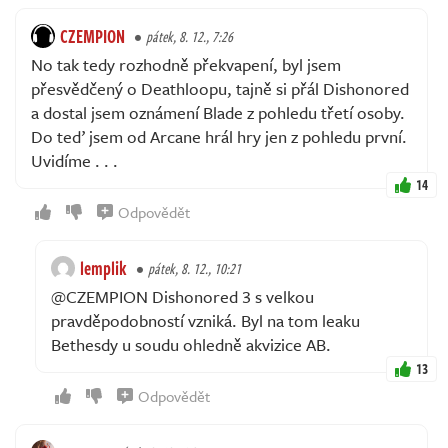
CZEMPION
pátek, 8. 12., 7:26
No tak tedy rozhodně překvapení, byl jsem
přesvědčený o Deathloopu, tajně si přál Dishonored
a dostal jsem oznámení Blade z pohledu třetí osoby.
Do teď jsem od Arcane hrál hry jen z pohledu první.
Uvidíme . . .
14
Odpovědět
lemplik
pátek, 8. 12., 10:21
@CZEMPION Dishonored 3 s velkou
pravděpodobností vzniká. Byl na tom leaku
Bethesdy u soudu ohledně akvizice AB.
13
Odpovědět