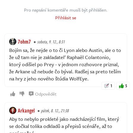
Pro napsání komentáře musíš být přihlášen.
Přihlásit se
7ohm7
sobota, 9. 12., 8:31
Bojím sa, že nejde o to či Lyon alebo Austin, ale o to
že už tam nie je zakladateľ Raphaël Colantonio,
ktorý odišiel po Prey - v jednom rozhovore priznal,
že Arkane už nebude čo býval. Radšej sa preto teším
na hry z jeho nového štúdia WolfEye.
1
5
Odpovědět
Arkangel
pátek, 8. 12., 21:38
Aby to nebylo prokleté jako nadcházející film, který
se dočkal tolika odkladů a přepisů scénáře, až to