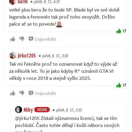
narm
pátek, 8. 12., 6:35
velké plus beru že to bude SP. Blade byl ve své době
legenda a fenomén tak proč toho nevyužít. Držím
palce ať se to povede!
17
Odpovědět
jirku1205
pátek, 8. 12., 3:50
Tak mi řekněte proč to oznamovat když to výjde až
za několik let. To je jako kdyby R* oznámil GTA VI
někdy v roce 2018 a stejně vyšlo 2025.
17
Odpovědět
Miky
INDIAN
pátek, 8. 12., 3:55
@jirku1205 Získali významnou licenci, tak se tím
pochlubí. Často tohle dělají i kvůli náboru nových