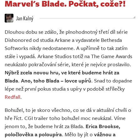
Marvel's Blade. Počkat, cože?!
Živě
Jan Kalný
Dlouhou dobu se zdálo, že plnohodnotný třetí díl série
Dishonored od studia Arkane a vydavatele Bethesda
Softworks nikdy nedostaneme. A upřímně to tak zatím
stále i vypadá. Arkane Studios totiž na The Game Awards
neukázalo pokračování série, které je nejvíce proslavilo.
Nýbrž zcela novou hru, ve které budeme hrát za
Blada
.
Ano, toho Blada – lovce upírů
. Snad to dopadne
lépe než první pokus studia s upíry v podobě střílečky
Redfall
.
Bohužel, to je skoro všechno, co se dá v aktuální chvíli o
hře říct. CGI trailer toho bohužel moc neukázal. Víme
jenom to, že budeme hrát za Blada.
Erica Brookse,
poločlověka a poloupíra
. Mělo by jít o
vážnou a