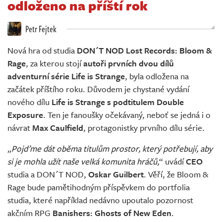
odloženo na příští rok
Živě
Petr Fejtek
Nová hra od studia
DON´T NOD
Lost Records: Bloom &
Rage
, za kterou stojí
autoři prvních dvou dílů
adventurní série Life is Strange
, byla odložena na
začátek příštího roku. Důvodem je chystané vydání
nového dílu
Life is Strange s podtitulem Double
Exposure
. Ten je fanoušky očekávaný, neboť se jedná i o
návrat
Max Caulfield
, protagonistky prvního dílu série.
„
Pojďme dát oběma titulům prostor, který potřebují, aby
si je mohla užít naše velká komunita hráčů,
“ uvádí
CEO
studia a DON´T NOD,
Oskar Guilbert
. Věří, že Bloom &
Rage bude pamětihodným příspěvkem do portfolia
studia, které například nedávno upoutalo pozornost
akčním RPG
Banishers: Ghosts of New Eden
.