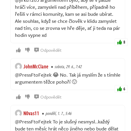
hráči více, zamysleli nad příběhem, případně ho
řešili v rámci komunity, kam se asi bude ubírat.
Ale souhlas, když se chce člověk v klidu zamyslet
nad tím, co se zrovna ve hře děje, ať ji teda na pár
hodin vypne xd
8
Odpovědět
JohnMcClane
sobota, 29. 6., 7:42
@PressFtoFejtek 😂 No. Tak já myslím že s tímhle
argumentem těžce pohoří 🙂
6
Odpovědět
N0vas11
pondělí, 1. 7., 5:46
@PressFtoFejtek To je slušný nesmysl..každý
bude ten měsíc hrát něco jiného nebo bude dělat