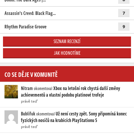
Assassin’s Creed: Black Flag…
7
Rhythm Paradise Groove
9
SEZNAM RECENZÍ
JAK HODNOTÍME
CO SE DĚJE V KOMUNITĚ
Nitram
Xbox na letošní rok chystá další změny
okomentoval
achievementů a vlastní podobu platinové trofeje
právě teď
Bublifuk
Už není cesty zpět. Sony připomíná konec
okomentoval
fyzických nosičů na krabicích PlayStationu 5
právě teď