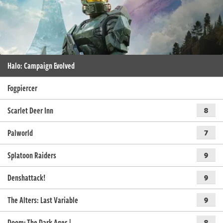
Halo: Campaign Evolved
Fogpiercer
Scarlet Deer Inn
8
Palworld
7
Splatoon Raiders
9
Denshattack!
9
The Alters: Last Variable
9
Doom: The Dark Ages |…
8