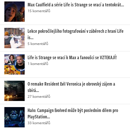
Max Caulfield a série Life is Strange se vrací a tentokrát…
15 komentářů
Lekce pokročilejšího fotografování v záběrech z hraní Life
is…
5 komentářů
Life is Strange se vrací k Max a fanoušci se VZTEKAJÍ!
1 komentářů
O remake Resident Evil Veronica je obrovský zájem a
sbírá…
27 komentářů
Halo: Campaign Evolved může být posledním dílem pro
PlayStation…
33 komentářů