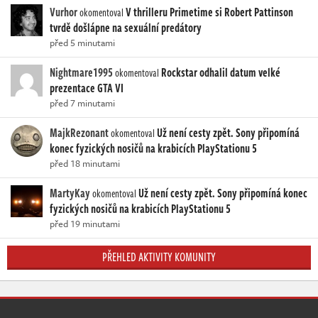
Vurhor
V thrilleru Primetime si Robert Pattinson
okomentoval
tvrdě došlápne na sexuální predátory
před 5 minutami
Nightmare1995
Rockstar odhalil datum velké
okomentoval
prezentace GTA VI
před 7 minutami
MajkRezonant
Už není cesty zpět. Sony připomíná
okomentoval
konec fyzických nosičů na krabicích PlayStationu 5
před 18 minutami
MartyKay
Už není cesty zpět. Sony připomíná konec
okomentoval
fyzických nosičů na krabicích PlayStationu 5
před 19 minutami
PŘEHLED AKTIVITY KOMUNITY