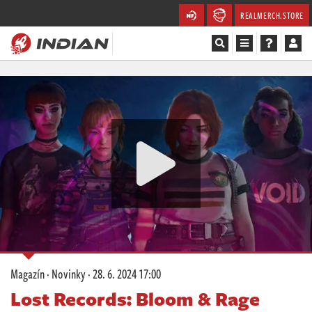
REALMERCH.STORE
Magazín
Recenze
Videa
Soutěže
Databáze
Komunita
Magazín
·
Novinky
·
28. 6. 2024 17:00
Redakce
Lost Records: Bloom & Rage