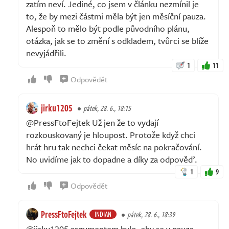
zatím neví. Jediné, co jsem v článku nezmínil je
to, že by mezi částmi měla být jen měsíční pauza.
Alespoň to mělo být podle původního plánu,
otázka, jak se to změní s odkladem, tvůrci se blíže
nevyjádřili.
1
11
Odpovědět
jirku1205
pátek, 28. 6., 18:15
@PressFtoFejtek Už jen že to vydají
rozkouskovaný je hloupost. Protože když chci
hrát hru tak nechci čekat měsíc na pokračování.
No uvidíme jak to dopadne a díky za odpověď.
1
9
Odpovědět
PressFtoFejtek
INDIAN
pátek, 28. 6., 18:39
@jirku1205 argumentem bylo, aby se v pauze