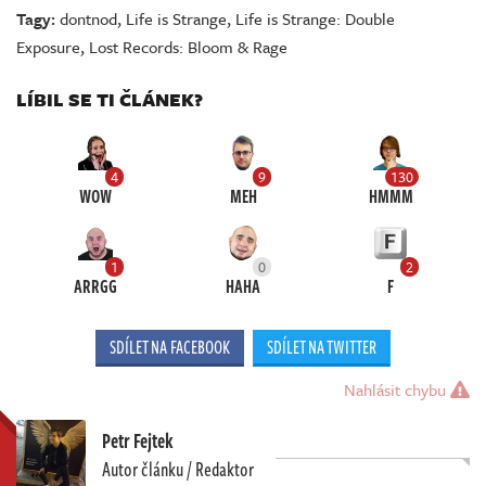
Tagy:
dontnod
,
Life is Strange
,
Life is Strange: Double
Exposure
,
Lost Records: Bloom & Rage
LÍBIL SE TI ČLÁNEK?
4
9
130
WOW
MEH
HMMM
1
0
2
ARRGG
HAHA
F
SDÍLET NA FACEBOOK
SDÍLET NA TWITTER
Nahlásit chybu
Petr Fejtek
Autor článku / Redaktor