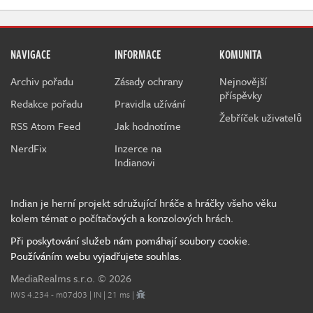
NAVIGACE
INFORMACE
KOMUNITA
Archiv pořadu
Zásady ochrany
Nejnovější
příspěvky
Redakce pořadu
Pravidla užívání
Žebříček uživatelů
RSS Atom Feed
Jak hodnotíme
NerdFix
Inzerce na
Indianovi
Indian je herní projekt sdružující hráče a hráčky všeho věku
kolem témat o počítačových a konzolových hrách.
Při poskytování služeb nám pomáhají soubory cookie.
Používáním webu vyjadřujete souhlas.
MediaRealms s.r.o.
© 2026
IWS 4.234 - m07d03 | IN | 21 ms |