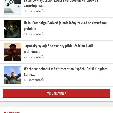
zaměřuje na…
83 komentářů
Halo: Campaign Evolved je naleštěný základ se zbytečnou
přílohou
51 komentářů
Japonský vývojář do své hry přidal češtinu kvůli
jedinému…
22 komentářů
Warhorse nehodlá měnit recept na úspěch. Další Kingdom
Come…
62 komentářů
VÍCE NOVINEK