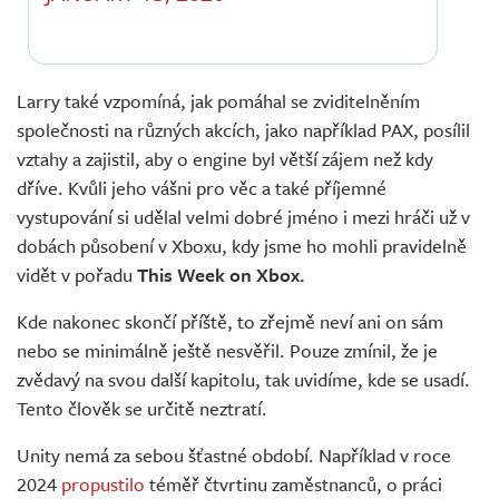
Larry také vzpomíná, jak pomáhal se zviditelněním
společnosti na různých akcích, jako například PAX, posílil
vztahy a zajistil, aby o engine byl větší zájem než kdy
dříve. Kvůli jeho vášni pro věc a také příjemné
vystupování si udělal velmi dobré jméno i mezi hráči už v
dobách působení v Xboxu, kdy jsme ho mohli pravidelně
vidět v pořadu
This Week on Xbox.
Kde nakonec skončí příště, to zřejmě neví ani on sám
nebo se minimálně ještě nesvěřil. Pouze zmínil, že je
zvědavý na svou další kapitolu, tak uvidíme, kde se usadí.
Tento člověk se určitě neztratí.
Unity nemá za sebou šťastné období. Například v roce
2024
propustilo
téměř čtvrtinu zaměstnanců, o práci