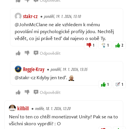
stakr-cz
pondělí, 19. 1. 2026, 13:10
@JohnMcClane ne ale vzhledem k mému
povolání mi psychologické profily jdou. Nechtěj
vědět, co jsi právě teď dal najevo o sobě Ty.
1
1
2
Odpovědět
Reggie-Kray
pondělí, 19. 1. 2026, 13:35
@stakr-cz Kdyby jen teď.
1
1
Odpovědět
killbill
neděle, 18. 1. 2026, 12:20
Není to ten co chtěl monetizovat Unity? Pak se na to
všichni skoro vyprdli? : O