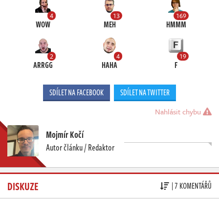
4
13
169
WOW
MEH
HMMM
2
4
19
ARRGG
HAHA
F
SDÍLET NA FACEBOOK
SDÍLET NA TWITTER
Nahlásit chybu
Mojmír Kočí
Autor článku / Redaktor
DISKUZE
| 7 KOMENTÁŘŮ