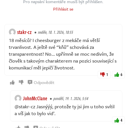
Pro napsání komentáře musíš být přihlášen.
Přihlásit se
stakr-cz
neděle, 18. 1. 2026, 18:55
18 měsíců? I cheesburger z mekáče má větší
trvanlivost. A ještě své “kňů” schovává za
transparentnost? No… upřímně se moc nedivím, že
člověk s takovým charakterem na pozici související s
komunikací měl jepičí životnost.
1
6
Odpovědět
JohnMcClane
pondělí, 19. 1. 2026, 5:54
@stakr-cz Jasnýýý, protože ty jsi jim u toho svítil
a víš jak to bylo viď.
4
Odpovědět