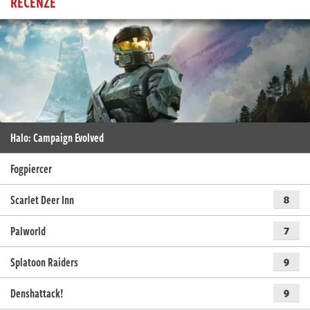
RECENZE
Halo: Campaign Evolved
Fogpiercer
Scarlet Deer Inn
8
Palworld
7
Splatoon Raiders
9
Denshattack!
9