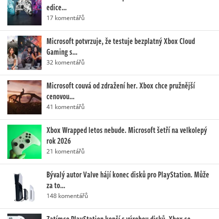
edice…
17 komentářů
Microsoft potvrzuje, že testuje bezplatný Xbox Cloud
Gaming s…
32 komentářů
Microsoft couvá od zdražení her. Xbox chce pružnější
cenovou…
41 komentářů
Xbox Wrapped letos nebude. Microsoft šetří na velkolepý
rok 2026
21 komentářů
Bývalý autor Valve hájí konec disků pro PlayStation. Může
za to…
148 komentářů
Zatímco PlayStation končí s výrobou disků, Xbox se