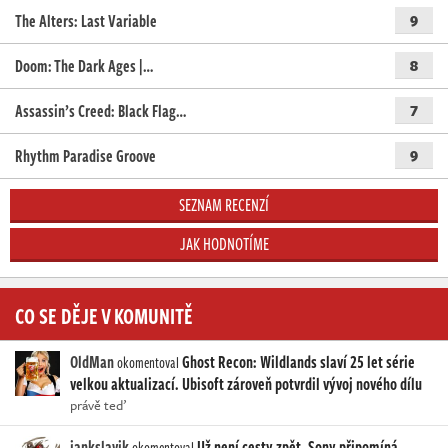
The Alters: Last Variable
9
Doom: The Dark Ages |…
8
Assassin’s Creed: Black Flag…
7
Rhythm Paradise Groove
9
SEZNAM RECENZÍ
JAK HODNOTÍME
CO SE DĚJE V KOMUNITĚ
OldMan
Ghost Recon: Wildlands slaví 25 let série
okomentoval
velkou aktualizací. Ubisoft zároveň potvrdil vývoj nového dílu
právě teď
jankslavik
Už není cesty zpět. Sony připomíná
okomentoval