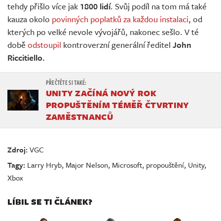
tehdy přišlo více jak
1800 lidí
. Svůj podíl na tom má také
kauza okolo
povinných poplatků za každou instalaci
, od
kterých po velké nevole vývojářů, nakonec sešlo. V té
době
odstoupil
kontroverzní generální ředitel
John
Riccitiello.
UNITY ZAČÍNÁ NOVÝ ROK
PROPUŠTĚNÍM TÉMĚŘ ČTVRTINY
ZAMĚSTNANCŮ
Zdroj:
VGC
Tagy:
Larry Hryb
,
Major Nelson
,
Microsoft
,
propouštění
,
Unity
,
Xbox
LÍBIL SE TI ČLÁNEK?