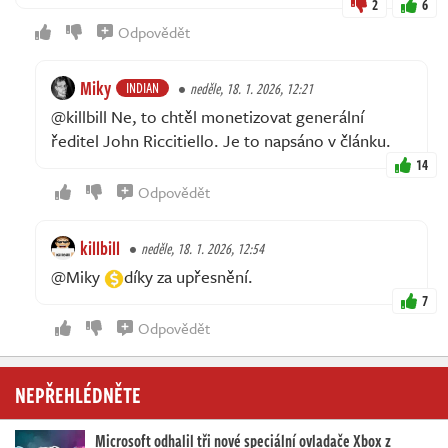
2
6
Odpovědět
Miky
INDIAN
neděle, 18. 1. 2026, 12:21
@killbill Ne, to chtěl monetizovat generální
ředitel John Riccitiello. Je to napsáno v článku.
14
Odpovědět
killbill
neděle, 18. 1. 2026, 12:54
@Miky
díky za upřesnění.
7
Odpovědět
NEPŘEHLÉDNĚTE
Microsoft odhalil tři nové speciální ovladače Xbox z