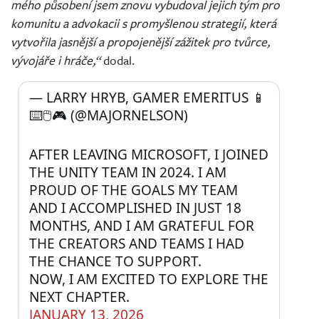
mého působení jsem znovu vybudoval jejich tým pro
komunitu a advokacii s promyšlenou strategií, která
vytvořila jasnější a propojenější zážitek pro tvůrce,
vývojáře i hráče,“
dodal.
— LARRY HRYB, GAMER EMERITUS 📱
⌨️🖱️🎮 (@MAJORNELSON) 
AFTER LEAVING MICROSOFT, I JOINED 
THE UNITY TEAM IN 2024. I AM 
PROUD OF THE GOALS MY TEAM 
AND I ACCOMPLISHED IN JUST 18 
MONTHS, AND I AM GRATEFUL FOR 
THE CREATORS AND TEAMS I HAD 
THE CHANCE TO SUPPORT. 
NOW, I AM EXCITED TO EXPLORE THE 
NEXT CHAPTER.
JANUARY 13, 2026