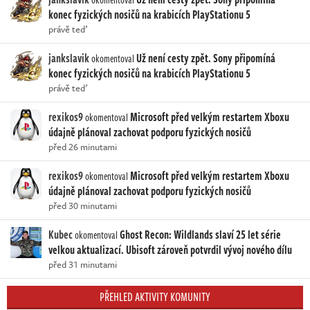
konec fyzických nosičů na krabicích PlayStationu 5
právě teď
jankslavik
Už není cesty zpět. Sony připomíná
okomentoval
konec fyzických nosičů na krabicích PlayStationu 5
právě teď
rexikos9
Microsoft před velkým restartem Xboxu
okomentoval
údajně plánoval zachovat podporu fyzických nosičů
před 26 minutami
rexikos9
Microsoft před velkým restartem Xboxu
okomentoval
údajně plánoval zachovat podporu fyzických nosičů
před 30 minutami
Kubec
Ghost Recon: Wildlands slaví 25 let série
okomentoval
velkou aktualizací. Ubisoft zároveň potvrdil vývoj nového dílu
před 31 minutami
PŘEHLED AKTIVITY KOMUNITY