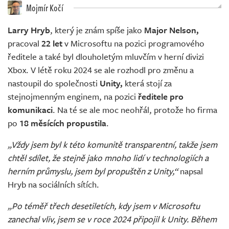
Živě
Mojmír Kočí
Larry Hryb
, který je znám spíše jako
Major Nelson,
pracoval
22 let
v Microsoftu na pozici programového
ředitele a také byl dlouholetým mluvčím v herní divizi
Xbox. V létě roku 2024 se ale rozhodl pro změnu a
nastoupil do společnosti
Unity,
která stojí za
stejnojmenným enginem, na pozici
ředitele pro
komunikaci
. Na té se ale moc neohřál, protože ho firma
po
18 měsících propustila
.
„Vždy jsem byl k této komunitě transparentní, takže jsem
chtěl sdílet, že stejně jako mnoho lidí v technologiích a
herním průmyslu, jsem byl propuštěn z Unity,“
napsal
Hryb na sociálních sítích.
„Po téměř třech desetiletích, kdy jsem v Microsoftu
zanechal vliv, jsem se v roce 2024 připojil k Unity. Během