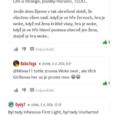
Life is Strange, později Horizon, TLOU..
Jenže dnes žijeme v tak ubrečené době, že
všechno všem vadí..když je ve hře černoch, hra je
woke, když má žena krátké vlasy, hra je woke,
když je ve hře hlavní postava obecně jen žena,
stejně je hra woke..
3
Odpovědět
BabaYaga
čtvrtek, 4. 6. 2026, 8:41
@N0vas11 tohle zrovna Woke neni , ale těch
Girlbosss her uz je proste moc 😁😁
1
Odpovědět
Dydy7
středa, 3. 6. 2026, 12:18
Byl tady Infamous First Light, byl tady Uncharted