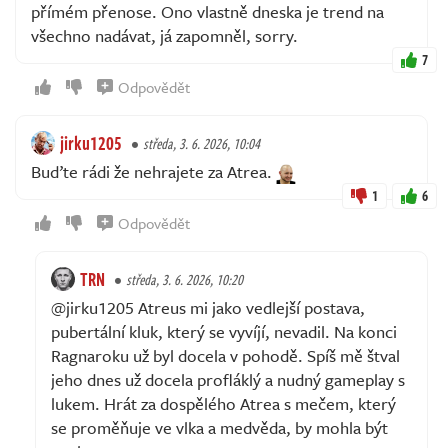
přímém přenose. Ono vlastně dneska je trend na
všechno nadávat, já zapomněl, sorry.
7
Odpovědět
jirku1205
středa, 3. 6. 2026, 10:04
Buďte rádi že nehrajete za Atrea.
1
6
Odpovědět
TRN
středa, 3. 6. 2026, 10:20
@jirku1205 Atreus mi jako vedlejší postava,
pubertální kluk, který se vyvíjí, nevadil. Na konci
Ragnaroku už byl docela v pohodě. Spíš mě štval
jeho dnes už docela profláklý a nudný gameplay s
lukem. Hrát za dospělého Atrea s mečem, který
se proměňuje ve vlka a medvěda, by mohla být