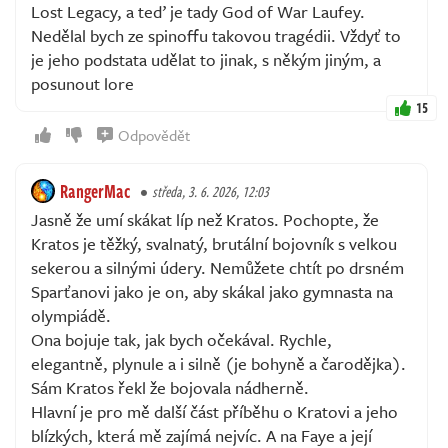
Lost Legacy, a teď je tady God of War Laufey.
Nedělal bych ze spinoffu takovou tragédii. Vždyť to
je jeho podstata udělat to jinak, s někým jiným, a
posunout lore
15
Odpovědět
RangerMac
středa, 3. 6. 2026, 12:03
Jasně že umí skákat líp než Kratos. Pochopte, že
Kratos je těžký, svalnatý, brutální bojovník s velkou
sekerou a silnými údery. Nemůžete chtít po drsném
Sparťanovi jako je on, aby skákal jako gymnasta na
olympiádě.
Ona bojuje tak, jak bych očekával. Rychle,
elegantně, plynule a i silně (je bohyně a čarodějka).
Sám Kratos řekl že bojovala nádherně.
Hlavní je pro mě další část příběhu o Kratovi a jeho
blízkých, která mě zajímá nejvíc. A na Faye a její