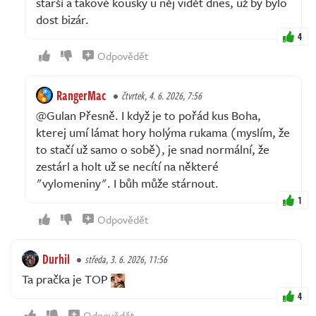
starší a takové kousky u něj vidět dnes, už by bylo
dost bizár.
4
Odpovědět
RangerMac
čtvrtek, 4. 6. 2026, 7:56
@Gulan Přesně. I když je to pořád kus Boha,
kterej umí lámat hory holýma rukama (myslím, že
to stačí už samo o sobě), je snad normální, že
zestárl a holt už se necítí na některé
"vylomeniny". I bůh může stárnout.
1
Odpovědět
Durhil
středa, 3. 6. 2026, 11:56
Ta pračka je TOP
4
Odpovědět