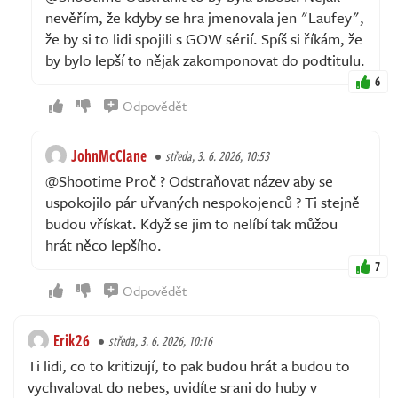
nevěřím, že kdyby se hra jmenovala jen "Laufey",
že by si to lidi spojili s GOW sérií. Spíš si říkám, že
by bylo lepší to nějak zakomponovat do podtitulu.
6
Odpovědět
JohnMcClane
středa, 3. 6. 2026, 10:53
@Shootime Proč ? Odstraňovat název aby se
uspokojilo pár uřvaných nespokojenců ? Ti stejně
budou vřískat. Když se jim to nelíbí tak můžou
hrát něco lepšího.
7
Odpovědět
Erik26
středa, 3. 6. 2026, 10:16
Ti lidi, co to kritizují, to pak budou hrát a budou to
vychvalovat do nebes, uvidíte srani do huby v