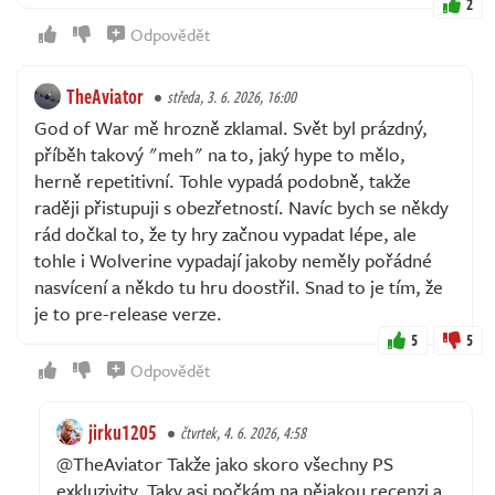
2
Odpovědět
TheAviator
středa, 3. 6. 2026, 16:00
God of War mě hrozně zklamal. Svět byl prázdný,
příběh takový "meh" na to, jaký hype to mělo,
herně repetitivní. Tohle vypadá podobně, takže
raději přistupuji s obezřetností. Navíc bych se někdy
rád dočkal to, že ty hry začnou vypadat lépe, ale
tohle i Wolverine vypadají jakoby neměly pořádné
nasvícení a někdo tu hru doostřil. Snad to je tím, že
je to pre-release verze.
5
5
Odpovědět
jirku1205
čtvrtek, 4. 6. 2026, 4:58
@TheAviator Takže jako skoro všechny PS
exkluzivity. Taky asi počkám na nějakou recenzi a