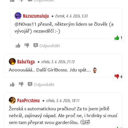
Nazuzumaluju
čtvrtek, 4. 6. 2026, 5:33
@N0vas11 přesně, některým lidem se člověk (a
vývojář) nezavděčí :-)
1
Odpovědět
BabaYaga
středa, 3. 6. 2026, 21:13
Aooouuááá.. Další GirlBosss. Jdu spát...
6
Odpovědět
PanPrcstenu
středa, 3. 6. 2026, 18:11
Ženská s automatickou pračkou? Za to jsem ještě
nehrál, zajímavý nápad. Ale proč ne, i hrdinky si musí
sem tam přeprat svou garderóbu. 🤔🤣