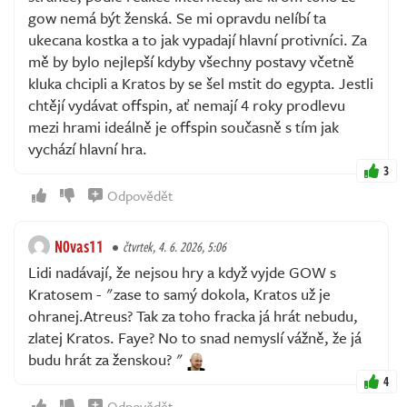
gow nemá být ženská. Se mi opravdu nelíbí ta
ukecana kostka a to jak vypadají hlavní protivníci. Za
mě by bylo nejlepší kdyby všechny postavy včetně
kluka chcipli a Kratos by se šel mstit do egypta. Jestli
chtějí vydávat offspin, ať nemají 4 roky prodlevu
mezi hrami ideálně je offspin současně s tím jak
vychází hlavní hra.
3
Odpovědět
N0vas11
čtvrtek, 4. 6. 2026, 5:06
Lidi nadávají, že nejsou hry a když vyjde GOW s
Kratosem - "zase to samý dokola, Kratos už je
ohranej.Atreus? Tak za toho fracka já hrát nebudu,
zlatej Kratos. Faye? No to snad nemyslí vážně, že já
budu hrát za ženskou? "
4
Odpovědět