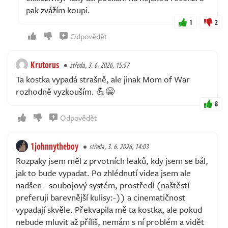
pak zvážím koupi.
1
2
Odpovědět
Krutorus
středa, 3. 6. 2026, 15:57
Ta kostka vypadá strašně, ale jinak Mom of War
rozhodně vyzkouším. 💪😁
8
Odpovědět
1johnnytheboy
středa, 3. 6. 2026, 14:03
Rozpaky jsem měl z prvotních leaků, kdy jsem se bál,
jak to bude vypadat. Po zhlédnutí videa jsem ale
nadšen - soubojový systém, prostředí (naštěstí
preferuji barevnější kulisy:-)) a cinematičnost
vypadají skvěle. Překvapila mě ta kostka, ale pokud
nebude mluvit až příliš, nemám s ní problém a vidět