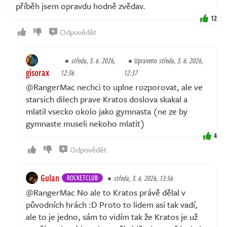
příběh jsem opravdu hodně zvědav.
12
Odpovědět
středa, 3. 6. 2026,
Upraveno
středa, 3. 6. 2026,
gisorax
12:36
12:37
@RangerMac nechci to uplne rozporovat, ale ve
starsich dilech prave Kratos doslova skakal a
mlatil vsecko okolo jako gymnasta (ne ze by
gymnaste museli nekoho mlatit)
4
Odpovědět
Gulan
ROCKETCLUB
středa, 3. 6. 2026, 13:56
@RangerMac No ale to Kratos právě dělal v
původních hrách :D Proto to lidem asi tak vadí,
ale to je jedno, sám to vidím tak že Kratos je už