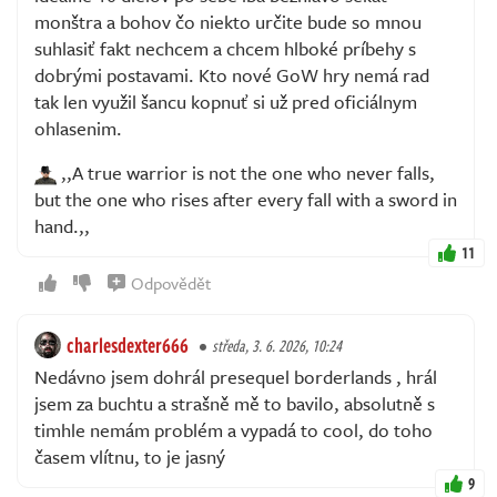
monštra a bohov čo niekto určite bude so mnou
suhlasiť fakt nechcem a chcem hlboké príbehy s
dobrými postavami. Kto nové GoW hry nemá rad
tak len využil šancu kopnuť si už pred oficiálnym
ohlasenim.
,,A true warrior is not the one who never falls,
but the one who rises after every fall with a sword in
hand.,,
11
Odpovědět
charlesdexter666
středa, 3. 6. 2026, 10:24
Nedávno jsem dohrál presequel borderlands , hrál
jsem za buchtu a strašně mě to bavilo, absolutně s
timhle nemám problém a vypadá to cool, do toho
časem vlítnu, to je jasný
9