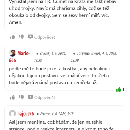
Vyrůstal jsem na TR. Čumět na Krata mě fakt nebaví
už od trojky. Navíc má charisma cihly, což se též
okoukalo od dvojky. Sem se sexy herní milf. Víc.
Amen.
Odpovědět
Mario-
čtvrtek, 4. 6. 2026,
Upraveno
čtvrtek, 4. 6. 2026,
666
13:38
13:39
podle mě to bude joke ta kostka , aby neleaknuli
nějakou tajnou postavu. ve finální verzi to třeba
bude nějaká známá postava co zemřela už.
1
Odpovědět
hajcus96
čtvrtek, 4. 6. 2026, 9:18
Asi jsem menšina, což hádám, že jen na téhle
stránce, podle reakce internetu, ale krom toho že