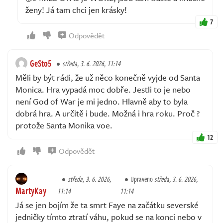
ženy! Já tam chci jen krásky!
7
Odpovědět
GeSto5
středa, 3. 6. 2026, 11:14
Měli by být rádi, že už něco konečně vyjde od Santa
Monica. Hra vypadá moc dobře. Jestli to je nebo
není God of War je mi jedno. Hlavně aby to byla
dobrá hra. A určitě i bude. Možná i hra roku. Proč ?
protože Santa Monika voe.
12
Odpovědět
středa, 3. 6. 2026,
Upraveno
středa, 3. 6. 2026,
MartyKay
11:14
11:14
Já se jen bojím že ta smrt Faye na začátku severské
jedničky tímto ztratí váhu, pokud se na konci nebo v