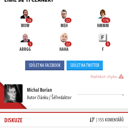
28
22
176
WOW
MEH
HMMM
1
22
9
ARRGG
HAHA
F
SDÍLET NA FACEBOOK
SDÍLET NA TWITTER
Nahlásit chybu
Michal Burian
Autor článku / Šéfredaktor
DISKUZE
| 155 KOMENTÁŘŮ