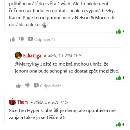
průběhu vrátí do světa živých. Ale to nikde není
řečeno tak budu jen doufat. Jinak to vypadá hezky,
Karen Page to od pomocnice v Nelson & Murdock
dotáhla daleko
7
Odpovědět
BabaYaga
středa, 3. 6. 2026, 21:16
@MartyKay Ještě to možná mohou uhrát, že
jenom ona bude schopná se dostat zpět mezi živé.
1
Odpovědět
Thom
středa, 3. 6. 2026, 11:09
Sice ten Hyper Cube 😁 je divnej,ale upoutávka mě
zaujala takže ja se těším 👍
4