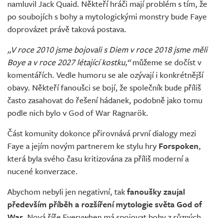
namluvil Jack Quaid. Někteří hráči mají problém s tím, že
po soubojích s bohy a mytologickými monstry bude Faye
doprovázet právě taková postava.
„V roce 2010 jsme bojovali s Diem v roce 2018 jsme měli
Boye a v roce 2027 létající kostku,“
můžeme se dočíst v
komentářích. Vedle humoru se ale ozývají i konkrétnější
obavy. Někteří fanoušci se bojí, že společník bude příliš
často zasahovat do řešení hádanek, podobně jako tomu
podle nich bylo v God of War Ragnarök.
Část komunity dokonce přirovnává první dialogy mezi
Faye a jejím novým partnerem ke stylu hry
Forspoken
,
která byla svého času kritizována za příliš moderní a
nucené konverzace.
Abychom nebyli jen negativní, tak
fanoušky zaujal
především příběh a rozšíření mytologie světa God of
War
. Nová říše Everywhen má spojovat bohy z různých