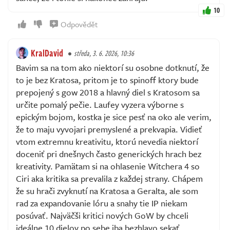
10
Odpovědět
KralDavid
středa, 3. 6. 2026, 10:36
Bavim sa na tom ako niektorí su osobne dotknutí, že
to je bez Kratosa, pritom je to spinoff ktory bude
prepojený s gow 2018 a hlavný diel s Kratosom sa
určite pomalý pečie. Laufey vyzera výborne s
epickým bojom, kostka je sice pesť na oko ale verim,
že to maju vyvojari premyslené a prekvapia. Vidieť
vtom extremnu kreativitu, ktorú nevedia niektorí
doceniť pri dnešnych často generických hrach bez
kreativity. Pamätam si na ohlasenie Witchera 4 so
Ciri aka kritika sa prevalila z každej strany. Chápem
že su hrači zvyknutí na Kratosa a Geralta, ale som
rad za expandovanie lóru a snahy tie IP niekam
posúvať. Najväčši kritici nových GoW by chceli
ideálne 10 dielov po sebe iba bezhlavo sekať