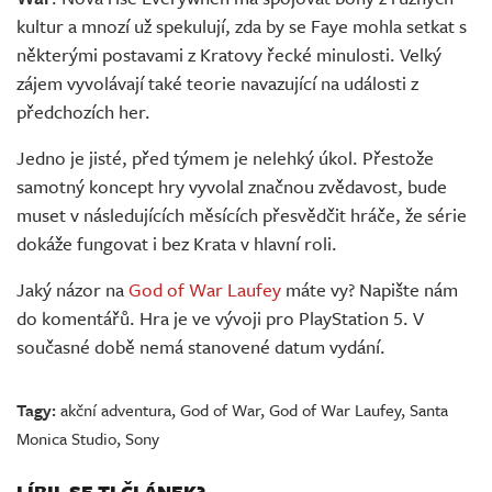
kultur a mnozí už spekulují, zda by se Faye mohla setkat s
některými postavami z Kratovy řecké minulosti. Velký
zájem vyvolávají také teorie navazující na události z
předchozích her.
Jedno je jisté, před týmem je nelehký úkol. Přestože
samotný koncept hry vyvolal značnou zvědavost, bude
muset v následujících měsících přesvědčit hráče, že série
dokáže fungovat i bez Krata v hlavní roli.
Jaký názor na
God of War Laufey
máte vy? Napište nám
do komentářů. Hra je ve vývoji pro PlayStation 5. V
současné době nemá stanovené datum vydání.
Tagy:
akční adventura
,
God of War
,
God of War Laufey
,
Santa
Monica Studio
,
Sony
LÍBIL SE TI ČLÁNEK?