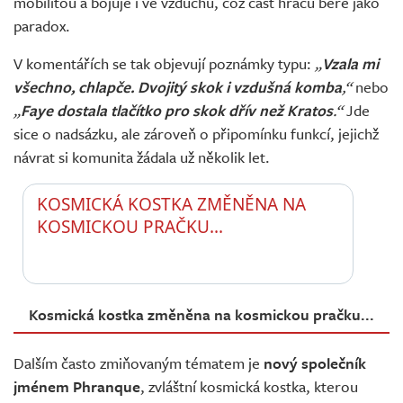
mobilitou a bojuje i ve vzduchu, což část hráčů bere jako
paradox.
V komentářích se tak objevují poznámky typu:
„
Vzala mi
všechno, chlapče. Dvojitý skok i vzdušná komba
,“
nebo
„
Faye dostala tlačítko pro skok dřív než Kratos
.“
Jde
sice o nadsázku, ale zároveň o připomínku funkcí, jejichž
návrat si komunita žádala už několik let.
KOSMICKÁ KOSTKA ZMĚNĚNA NA 
KOSMICKOU PRAČKU...
Kosmická kostka změněna na kosmickou pračku...
Dalším často zmiňovaným tématem je
nový společník
jménem Phranque
, zvláštní kosmická kostka, kterou