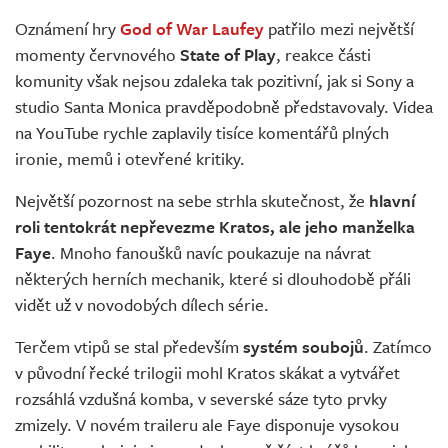
Živě
Oznámení hry
God of War Laufey
patřilo mezi největší
momenty červnového
State of Play
, reakce části
komunity však nejsou zdaleka tak pozitivní, jak si Sony a
studio Santa Monica pravděpodobně představovaly. Videa
na YouTube rychle zaplavily tisíce komentářů plných
ironie, memů i otevřené kritiky.
Největší pozornost na sebe strhla skutečnost, že
hlavní
roli tentokrát nepřevezme Kratos, ale jeho manželka
Faye
. Mnoho fanoušků navíc poukazuje na návrat
některých herních mechanik, které si dlouhodobě přáli
vidět už v novodobých dílech série.
Terčem vtipů se stal především
systém soubojů
. Zatímco
v původní řecké trilogii mohl Kratos skákat a vytvářet
rozsáhlá vzdušná komba, v severské sáze tyto prvky
zmizely. V novém traileru ale Faye disponuje vysokou