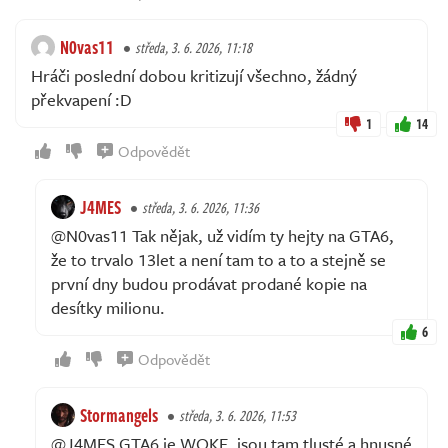
N0vas11
středa, 3. 6. 2026, 11:18
Hráči poslední dobou kritizují všechno, žádný
překvapení :D
1
14
Odpovědět
J4MES
středa, 3. 6. 2026, 11:36
@N0vas11 Tak nějak, už vidím ty hejty na GTA6,
že to trvalo 13let a není tam to a to a stejně se
první dny budou prodávat prodané kopie na
desítky milionu.
6
Odpovědět
Stormangels
středa, 3. 6. 2026, 11:53
@J4MES GTA6 je WOKE, jsou tam tlusté a hnusné