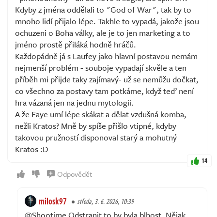
Kdyby z jména oddělali to "God of War", tak by to
mnoho lidí přijalo lépe. Takhle to vypadá, jakože jsou
ochuzeni o Boha války, ale je to jen marketing a to
jméno prostě přiláká hodně hráčů.
Každopádně já s Laufey jako hlavní postavou nemám
nejmenší problém - souboje vypadají skvěle a ten
příběh mi přijde taky zajímavý- už se nemůžu dočkat,
co všechno za postavy tam potkáme, když teď není
hra vázaná jen na jednu mytologii.
A že Faye umí lépe skákat a dělat vzdušná komba,
nežli Kratos? Mně by spíše přišlo vtipné, kdyby
takovou pružností disponoval starý a mohutný
Kratos :D
14
Odpovědět
milosk97
středa, 3. 6. 2026, 10:39
@Shootime Odstranit to by byla blbost. Nějak