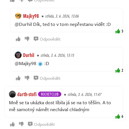
Majky98
středa, 3. 6. 2026, 13:06
@Durhil Dík, ted to v tom nepřestanu vidět :D
3
Odpovědět
Durhil
středa, 3. 6. 2026, 13:15
@Majky98
:D
2
Odpovědět
darth-stofi
ROCKETCLUB
středa, 3. 6. 2026, 11:47
Mně se ta ukázka dost líbila já se na to těším. A to
mě samotný námět nechával chladným
6
Odpovědět