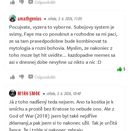
Odpovědět
amathgenius
středa, 3. 6. 2026, 11:05
Pocujvate, vyzera to vyborne. Subojovy system je
svizny, Faye ma co ponuknut a rozhodne sa mi paci,
ze sa tam pravedpodobne bude kombinovat ta
mytologia a rozni bohovia. Myslim, ze nakoniec z
toho moze byt hit uvidite... kazdopadne memes sa
asi v dnesnej dobe nevyhne uz nikto a nic :D
5
Odpovědět
M1R4-5M4K
středa, 3. 6. 2026, 10:40
Já z toho nadšený teda nejsem. Ano ta kostka je k
smíchu a prostě bez Kratose to nebude ono. Ale z
God of War(2018) jsem byl také nejdříve
zklamaný,a pak jsem si to nakonec užil. Tak je určitá
šance, že i tohle si nakonec zahraju.