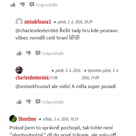
Odpovědět
smisekfouna3
pátek, 5. 6. 2026, 20:29
@charlesdexter666 Řešit tady hru kde postavu
vůbec nevidíš celé hraní 🤣🤣
Odpovědět
pátek, 5. 6. 2026,
Upraveno
pátek, 5. 6.
charlesdexter666
21:08
2026, 21:09
@smisekfouna3 ale vidis! A měla super pozadí
Odpovědět
Shootime
středa, 3. 6. 2026, 10:23
Pokud jsem to správně pochopil, tak tohle není
"plnohodnotný" díl do nové trilogie, ale spin-off.