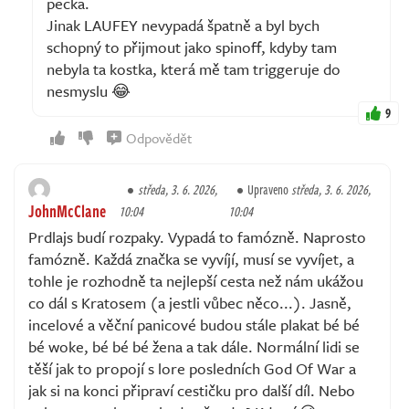
pecka.
Jinak LAUFEY nevypadá špatně a byl bych
schopný to přijmout jako spinoff, kdyby tam
nebyla ta kostka, která mě tam triggeruje do
nesmyslu 😂
9
Odpovědět
středa, 3. 6. 2026,
Upraveno
středa, 3. 6. 2026,
JohnMcClane
10:04
10:04
Prdlajs budí rozpaky. Vypadá to famózně. Naprosto
famózně. Každá značka se vyvíjí, musí se vyvíjet, a
tohle je rozhodně ta nejlepší cesta než nám ukážou
co dál s Kratosem (a jestli vůbec něco...). Jasně,
incelové a věční panicové budou stále plakat bé bé
bé woke, bé bé bé žena a tak dále. Normální lidi se
těší jak to propojí s lore posledních God Of War a
jak si na konci připraví cestičku pro další díl. Nebo