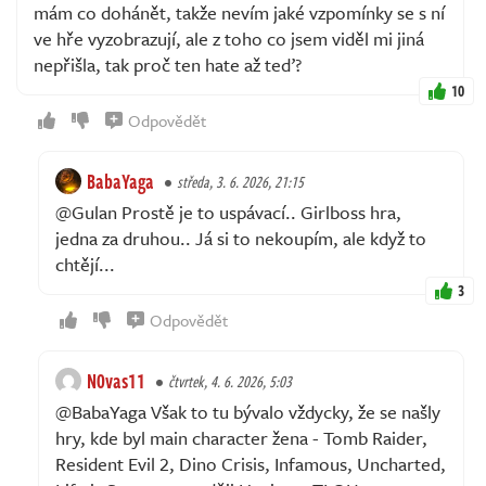
mám co dohánět, takže nevím jaké vzpomínky se s ní
ve hře vyzobrazují, ale z toho co jsem viděl mi jiná
nepřišla, tak proč ten hate až teď?
10
Odpovědět
BabaYaga
středa, 3. 6. 2026, 21:15
@Gulan Prostě je to uspávací.. Girlboss hra,
jedna za druhou.. Já si to nekoupím, ale když to
chtějí...
3
Odpovědět
N0vas11
čtvrtek, 4. 6. 2026, 5:03
@BabaYaga Však to tu bývalo vždycky, že se našly
hry, kde byl main character žena - Tomb Raider,
Resident Evil 2, Dino Crisis, Infamous, Uncharted,