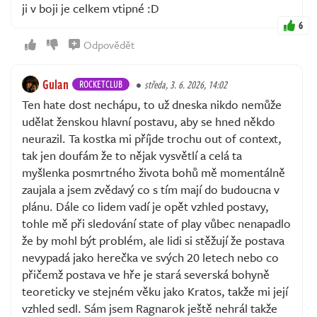
ji v boji je celkem vtipné :D
6
Odpovědět
Gulan
ROCKETCLUB
středa, 3. 6. 2026, 14:02
Ten hate dost nechápu, to už dneska nikdo nemůže
udělat ženskou hlavní postavu, aby se hned někdo
neurazil. Ta kostka mi příjde trochu out of context,
tak jen doufám že to nějak vysvětlí a celá ta
myšlenka posmrtného života bohů mě momentálně
zaujala a jsem zvědavý co s tím mají do budoucna v
plánu. Dále co lidem vadí je opět vzhled postavy,
tohle mě při sledování state of play vůbec nenapadlo
že by mohl být problém, ale lidi si stěžují že postava
nevypadá jako herečka ve svých 20 letech nebo co
přičemž postava ve hře je stará severská bohyně
teoreticky ve stejném věku jako Kratos, takže mi její
vzhled sedl. Sám jsem Ragnarok ještě nehrál takže