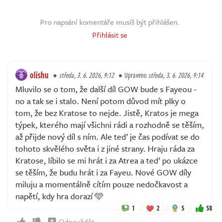
Pro napsání komentáře musíš být přihlášen.
Přihlásit se
olishu
středa, 3. 6. 2026, 9:12
Upraveno
středa, 3. 6. 2026, 9:14
Mluvilo se o tom, že další díl GOW bude s Fayeou -
no a tak se i stalo. Není potom důvod mít plky o
tom, že bez Kratose to nejde. Jistě, Kratos je mega
týpek, kterého mají všichni rádi a rozhodně se těším,
až přijde nový díl s ním. Ale teď je čas podívat se do
tohoto skvělého světa i z jiné strany. Hraju ráda za
Kratose, líbilo se mi hrát i za Atrea a teď po ukázce
se těším, že budu hrát i za Fayeu. Nové GOW díly
miluju a momentálně cítím pouze nedočkavost a
napětí, kdy hra dorazí 🩵
1
2
5
58
Odpovědět