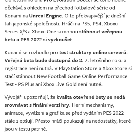
Živě
očekává s ohledem na přechod fotbalové série od
Konami na
Unreal Engine
. O to překvapivější je dnešní
tah japonské společnosti. Hráči na PS5, PS4, Xboxu
Series X/S a Xboxu One si mohou
stáhnout veřejnou
betu a PES 2022 si vyzkoušet
.
Konami se rozhodlo pro
test struktury online serverů
.
Veřejná beta bude dostupná do 8. 7.
letošního roku a
registrace není nutná. V PlayStation Store a Xbox Store si
stačí stáhnout New Football Game Online Performance
Test - PS Plus ani Xbox Live Gold není nutné.
Vývojáři upozorňují, že
kvalita otevřené bety se nedá
srovnávat s finální verzí hry
. Herní mechanismy,
animace, vyvážení a grafika se před vydáním PES 2022
stále zlepšují. Přesto hráči poukazují na nedostatky, které
jsou v testu patrné.