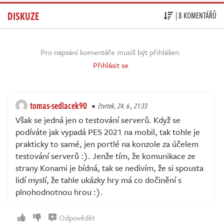
DISKUZE
| 8 KOMENTÁŘŮ
Pro napsání komentáře musíš být přihlášen.
Přihlásit se
tomas-sedlacek90
čtvrtek, 24. 6., 21:33
Však se jedná jen o testování serverů. Když se
podíváte jak vypadá PES 2021 na mobil, tak tohle je
prakticky to samé, jen portlé na konzole za účelem
testování serverů :). Jenže tím, že komunikace ze
strany Konami je bídná, tak se nedivím, že si spousta
lidí myslí, že tahle ukázky hry má co dočinění s
plnohodnotnou hrou :).
Odpovědět