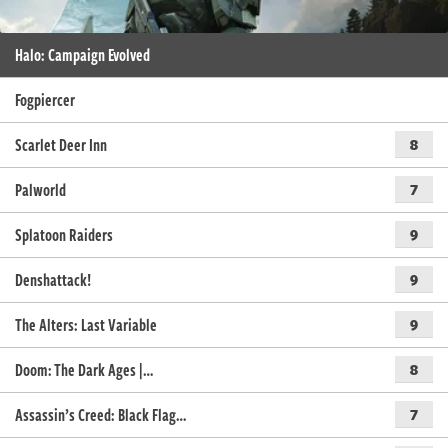
Halo: Campaign Evolved
Fogpiercer
Scarlet Deer Inn
8
Palworld
7
Splatoon Raiders
9
Denshattack!
9
The Alters: Last Variable
9
Doom: The Dark Ages |…
8
Assassin’s Creed: Black Flag…
7