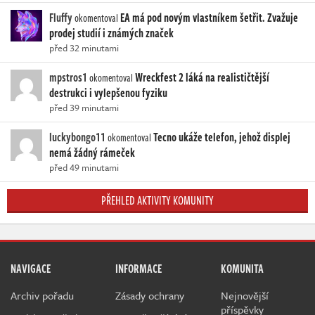
Fluffy
EA má pod novým vlastníkem šetřit. Zvažuje
okomentoval
prodej studií i známých značek
před 32 minutami
mpstros1
Wreckfest 2 láká na realističtější
okomentoval
destrukci i vylepšenou fyziku
před 39 minutami
luckybongo11
Tecno ukáže telefon, jehož displej
okomentoval
nemá žádný rámeček
před 49 minutami
PŘEHLED AKTIVITY KOMUNITY
NAVIGACE
INFORMACE
KOMUNITA
Archiv pořadu
Zásady ochrany
Nejnovější
příspěvky