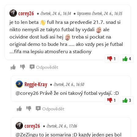
corey26
čtvrtek, 24. 6., 16:34
Upraveno
čtvrtek, 24. 6., 16:35
je to len beta
full hra sa predvedie 21.7. snad si
nikto nemysli ze takyto futbal by vydali
ale
ocividne dost ludi asi hej
treba si pockat na
original demo to bude hra .... ako vzdy pes je futbal
...fifa ma lepsiu atmosferu a stadiony
1
4
Odpovědět
Reggie-Kray
čtvrtek, 24. 6., 16:50
@corey26 Právě že oni takový fotbal vydají. :D
1
3
Odpovědět
corey26
čtvrtek, 24. 6., 17:06
@ZeZingu to je somarina :D kazdy jeden pes bol