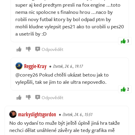
super aj ked predtym presli na fox engine ...toto
nema nic spolocne s finalnou hrou ...naco by
robili novy futbal ktory by bol odpad ptm by
mohli kludne vylepsit pes21 ako to urobili u pes20
a usetrili by :D
3
Odpovědět
Reggie-Kray
čtvrtek, 24. 6., 19:17
@corey26 Pokud chtěli ukázat betou jak to
vylepšili, tak se jim to ale ultra nepovedlo.
2
Odpovědět
markyslightsgordon
čtvrtek, 24. 6., 15:51
No do vydaní to muže být ještě úplně jiná hra takže
nechci dělat unáhlené závěry ale tedy grafika mě