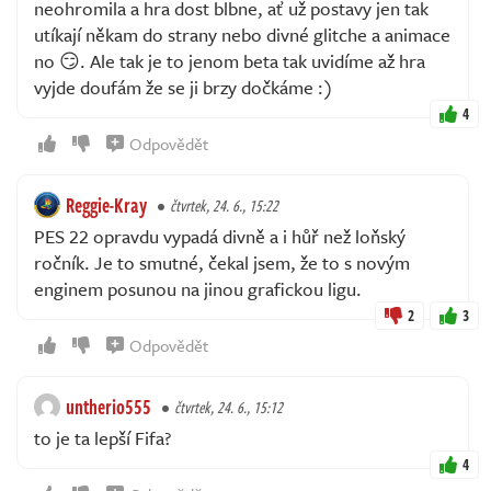
neohromila a hra dost blbne, ať už postavy jen tak
utíkají někam do strany nebo divné glitche a animace
no 😏. Ale tak je to jenom beta tak uvidíme až hra
vyjde doufám že se ji brzy dočkáme :)
4
Odpovědět
Reggie-Kray
čtvrtek, 24. 6., 15:22
PES 22 opravdu vypadá divně a i hůř než loňský
ročník. Je to smutné, čekal jsem, že to s novým
enginem posunou na jinou grafickou ligu.
2
3
Odpovědět
untherio555
čtvrtek, 24. 6., 15:12
to je ta lepší Fifa?
4