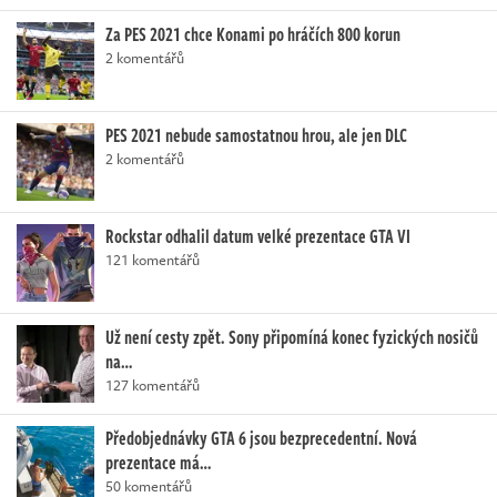
Za PES 2021 chce Konami po hráčích 800 korun
2 komentářů
PES 2021 nebude samostatnou hrou, ale jen DLC
2 komentářů
Rockstar odhalil datum velké prezentace GTA VI
121 komentářů
Už není cesty zpět. Sony připomíná konec fyzických nosičů
na…
127 komentářů
Předobjednávky GTA 6 jsou bezprecedentní. Nová
prezentace má…
50 komentářů