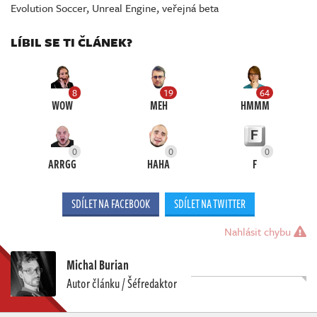
Evolution Soccer
,
Unreal Engine
,
veřejná beta
LÍBIL SE TI ČLÁNEK?
8
19
64
WOW
MEH
HMMM
0
0
0
ARRGG
HAHA
F
SDÍLET NA FACEBOOK
SDÍLET NA TWITTER
Nahlásit chybu
Michal Burian
Autor článku / Šéfredaktor