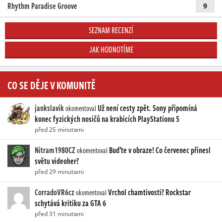
Rhythm Paradise Groove
9
SEZNAM RECENZÍ
JAK HODNOTÍME
CO SE DĚJE V KOMUNITĚ
jankslavik
Už není cesty zpět. Sony připomíná
okomentoval
konec fyzických nosičů na krabicích PlayStationu 5
před 25 minutami
Nitram1980CZ
Buďte v obraze! Co červenec přinesl
okomentoval
světu videoher?
před 29 minutami
CorradoVR6cz
Vrchol chamtivosti? Rockstar
okomentoval
schytává kritiku za GTA 6
před 31 minutami