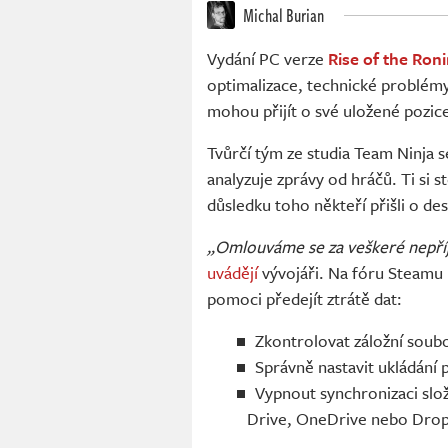
Michal Burian
Vydání PC verze
Rise of the Ron
optimalizace, technické problémy
mohou přijít o své uložené pozic
Tvůrčí tým ze studia Team Ninja se k
analyzuje zprávy od hráčů. Ti si 
důsledku toho někteří přišli o des
„Omlouváme se za veškeré nepříj
uvádějí
vývojáři. Na fóru Steamu
pomoci předejít ztrátě dat:
Zkontrolovat záložní sou
Správně nastavit ukládání
Vypnout synchronizaci sl
Drive, OneDrive nebo Drop