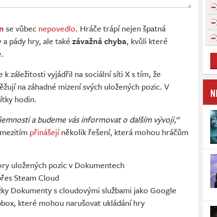
in
se vůbec
nepovedlo
. Hráče trápí nejen špatná
 a pády hry, ale také
závažná chyba
, kvůli které
e.
 záležitosti vyjádřil na sociální síti X s tím, že
stěžují na záhadné mizení svých uložených pozic. V
N
ítky hodin.
emnosti a budeme vás informovat o dalším vývoji,“
 mezitím
přinášejí
několik řešení, která mohou hráčům
bory uložených pozic v Dokumentech
 přes Steam Cloud
ožky Dokumenty s cloudovými službami jako Google
box, které mohou narušovat ukládání hry