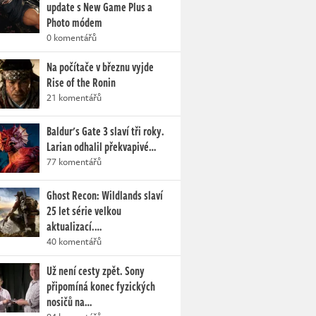
update s New Game Plus a
Photo módem
0 komentářů
Na počítače v březnu vyjde
Rise of the Ronin
21 komentářů
Baldur's Gate 3 slaví tři roky.
Larian odhalil překvapivé…
77 komentářů
Ghost Recon: Wildlands slaví
25 let série velkou
aktualizací.…
40 komentářů
Už není cesty zpět. Sony
připomíná konec fyzických
nosičů na…