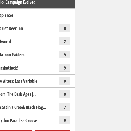
lo: Campaign Evolved
gpiercer
arlet Deer Inn
8
lworld
7
latoon Raiders
9
nshattack!
9
e Alters: Last Variable
9
om: The Dark Ages |…
8
sassin’s Creed: Black Flag…
7
ythm Paradise Groove
9