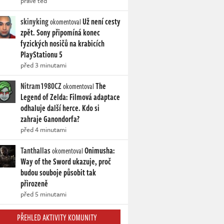
právě teď
skinyking
Už není cesty
okomentoval
zpět. Sony připomíná konec
fyzických nosičů na krabicích
PlayStationu 5
před 3 minutami
Nitram1980CZ
The
okomentoval
Legend of Zelda: Filmová adaptace
odhaluje další herce. Kdo si
zahraje Ganondorfa?
před 4 minutami
Tanthallas
Onimusha:
okomentoval
Way of the Sword ukazuje, proč
budou souboje působit tak
přirozeně
před 5 minutami
PŘEHLED AKTIVITY KOMUNITY