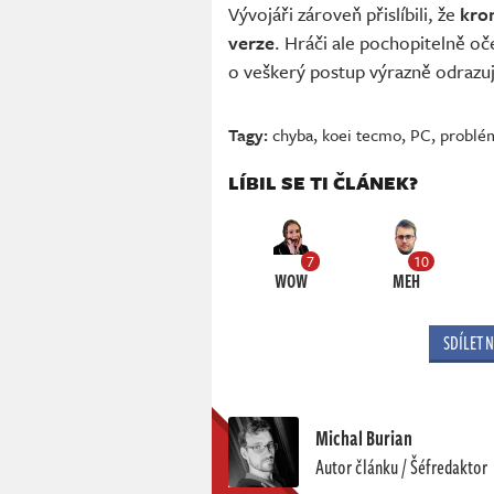
Vývojáři zároveň přislíbili, že
krom
verze
. Hráči ale pochopitelně oč
o veškerý postup výrazně odrazuj
Tagy:
chyba
,
koei tecmo
,
PC
,
problé
LÍBIL SE TI ČLÁNEK?
7
10
WOW
MEH
SDÍLET 
Michal Burian
Autor článku / Šéfredaktor