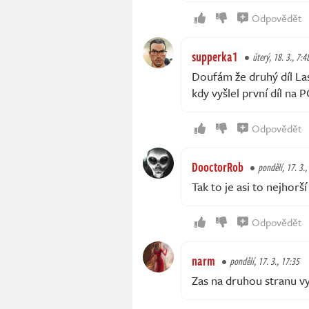
Odpovědět
supperka1
úterý, 18. 3., 7:4
Doufám že druhý díl La
kdy vyšlel první díl na 
Odpovědět
DooctorRob
pondělí, 17. 3.,
Tak to je asi to nejhorš
Odpovědět
narm
pondělí, 17. 3., 17:35
Zas na druhou stranu vyd