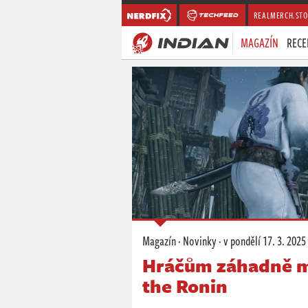
REALMERCH.STO
MAGAZÍN
RECE
Magazín
·
Novinky
·
v pondělí
17. 3. 2025
Hráčům záhadně mi
the Ronin