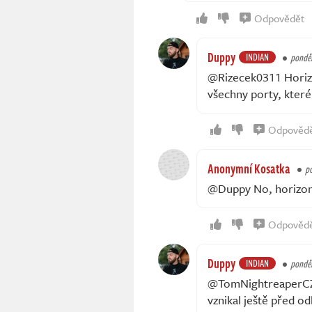
Odpovědět
Duppy
INDIAN
ponděl
@Rizecek0311 Horizo
všechny porty, které
Odpověd
Anonymní Kosatka
po
@Duppy No, horizon v
Odpověd
Duppy
INDIAN
ponděl
@TomNightreaperCZ pr
vznikal ještě před o