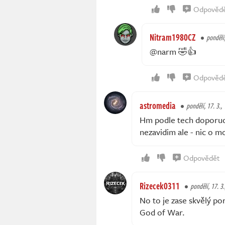
Odpověd
Nitram1980CZ
pondělí,
@narm 🤣👍
Odpověd
astromedia
pondělí, 17. 3.,
Hm podle tech doporuce
nezavidim ale - nic o m
Odpovědět
Rizecek0311
pondělí, 17. 3.
No to je zase skvělý por
God of War.