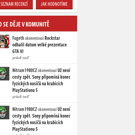
SEZNAM RECENZÍ
JAK HODNOTÍME
O SE DĚJE V KOMUNITĚ
Fugeth
Rockstar
okomentoval
odhalil datum velké prezentace
GTA VI
právě teď
Nitram1980CZ
Už není
okomentoval
cesty zpět. Sony připomíná konec
fyzických nosičů na krabicích
PlayStationu 5
právě teď
Nitram1980CZ
Už není
okomentoval
cesty zpět. Sony připomíná konec
fyzických nosičů na krabicích
PlayStationu 5