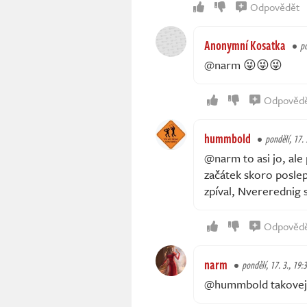
Odpovědět
Anonymní Kosatka
po
@narm 😜😜😜
Odpověd
hummbold
pondělí, 17. 
@narm to asi jo, ale
začátek skoro poslepu
zpíval, Nvererednig 
Odpověd
narm
pondělí, 17. 3., 19:
@hummbold takovej n