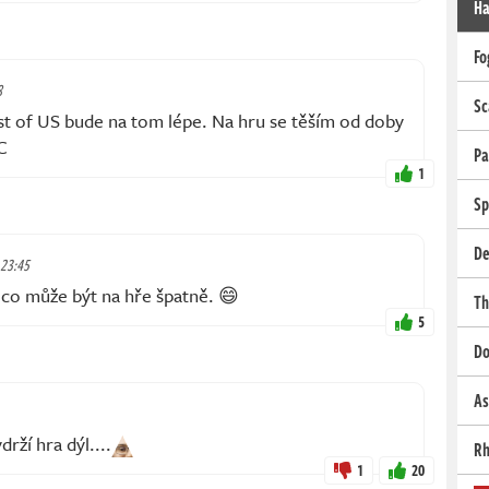
Ha
Fo
8
Sc
st of US bude na tom lépe. Na hru se těším od doby
PC
Pa
1
Sp
De
 23:45
í co může být na hře špatně. 😄
Th
5
Do
As
rží hra dýl....
Rh
1
20