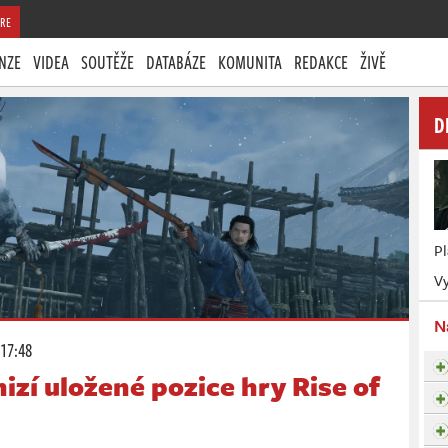
RE
NZE
VIDEA
SOUTĚŽE
DATABÁZE
KOMUNITA
REDAKCE
ŽIVĚ
D
P
Vy
N
 17:48
zí uložené pozice hry Rise of