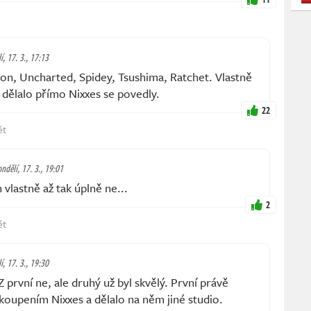
í, 17. 3., 17:13
n, Uncharted, Spidey, Tsushima, Ratchet. Vlastně
 dělalo přímo Nixxes se povedly.
22
ět
ndělí, 17. 3., 19:01
lastně až tak úplně ne...
2
ět
í, 17. 3., 19:30
vní ne, ale druhý už byl skvělý. První právě
dkoupením Nixxes a dělalo na něm jiné studio.