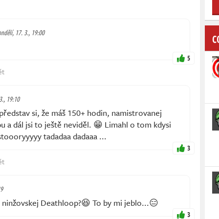
ndělí, 17. 3., 19:00
C
5
ět
3., 19:10
 představ si, že máš 150+ hodin, namistrovanej
 a dál jsi to ještě neviděl. 😁 Limahl o tom kdysi
stoooryyyyy tadadaa dadaaa ...
3
ět
39
inžovskej Deathloop?😆 To by mi jeblo...😑
3