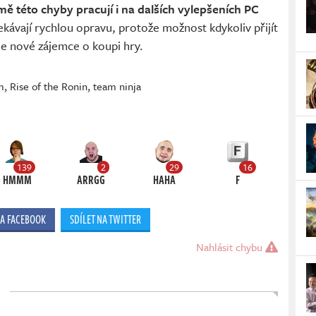
ě této chyby pracují i na dalších vylepšeních PC
ekávají rychlou opravu, protože možnost kdykoliv přijít
e nové zájemce o koupi hry.
m
,
Rise of the Ronin
,
team ninja
139
2
29
16
HMMM
ARRGG
HAHA
F
NA FACEBOOK
SDÍLET NA TWITTER
Nahlásit chybu