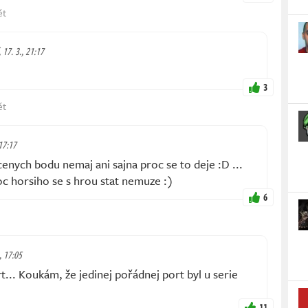
ět
 17. 3., 21:17
3
ět
 17:17
nych bodu nemaj ani sajna proc se to deje :D ...
oc horsiho se s hrou stat nemuze :)
6
, 17:05
t... Koukám, že jedinej pořádnej port byl u serie
11