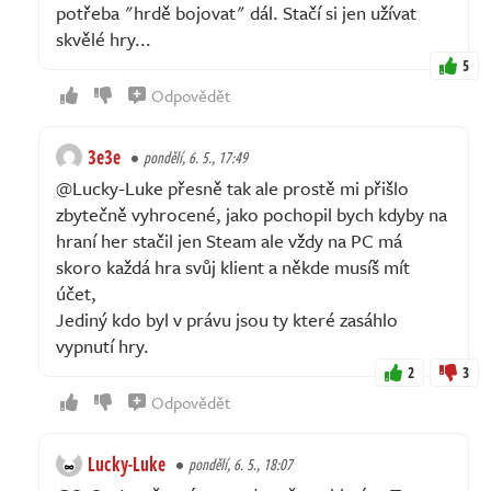
potřeba "hrdě bojovat" dál. Stačí si jen užívat
skvělé hry...
5
Odpovědět
3e3e
pondělí, 6. 5., 17:49
@Lucky-Luke přesně tak ale prostě mi přišlo
zbytečně vyhrocené, jako pochopil bych kdyby na
hraní her stačil jen Steam ale vždy na PC má
skoro každá hra svůj klient a někde musíš mít
účet,
Jediný kdo byl v právu jsou ty které zasáhlo
vypnutí hry.
2
3
Odpovědět
Lucky-Luke
pondělí, 6. 5., 18:07