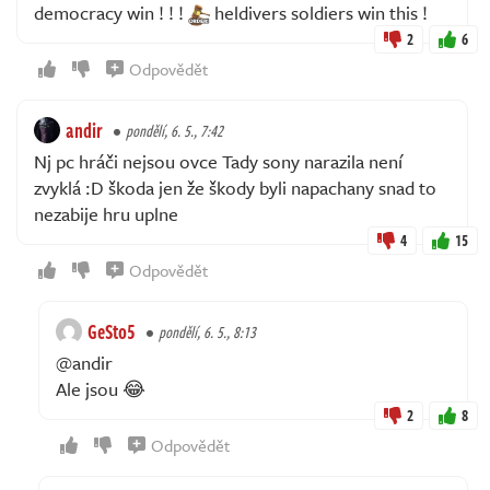
democracy win ! ! !
heldivers soldiers win this !
2
6
Odpovědět
andir
pondělí, 6. 5., 7:42
Nj pc hráči nejsou ovce Tady sony narazila není
zvyklá :D škoda jen že škody byli napachany snad to
nezabije hru uplne
4
15
Odpovědět
GeSto5
pondělí, 6. 5., 8:13
@andir
Ale jsou 😂
2
8
Odpovědět