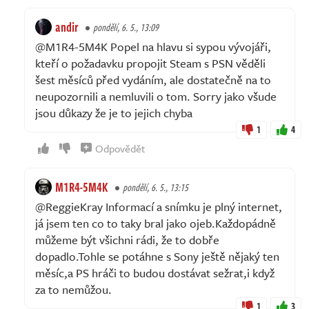
andir
pondělí, 6. 5., 13:09
@M1R4-5M4K Popel na hlavu si sypou vývojáři,
kteří o požadavku propojit Steam s PSN věděli
šest měsíců před vydáním, ale dostatečně na to
neupozornili a nemluvili o tom. Sorry jako všude
jsou důkazy že je to jejich chyba
1
4
Odpovědět
M1R4-5M4K
pondělí, 6. 5., 13:15
@ReggieKray Informací a snímku je plný internet,
já jsem ten co to taky bral jako ojeb.Každopádně
můžeme být všichni rádi, že to dobře
dopadlo.Tohle se potáhne s Sony ještě nějaký ten
měsíc,a PS hráči to budou dostávat sežrat,i když
za to nemůžou.
1
3