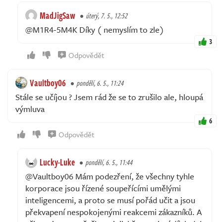
MadJigSaw
úterý, 7. 5., 12:52
@M1R4-5M4K Díky ( nemyslím to zle)
3
Odpovědět
Vaultboy06
pondělí, 6. 5., 11:24
Stále se učíjou ? Jsem rád že se to zrušilo ale, hloupá
výmluva
6
Odpovědět
Lucky-Luke
pondělí, 6. 5., 11:44
@Vaultboy06 Mám podezření, že všechny tyhle
korporace jsou řízené soupeřícími umělými
inteligencemi, a proto se musí pořád učit a jsou
překvapení nespokojenými reakcemi zákazníků. A