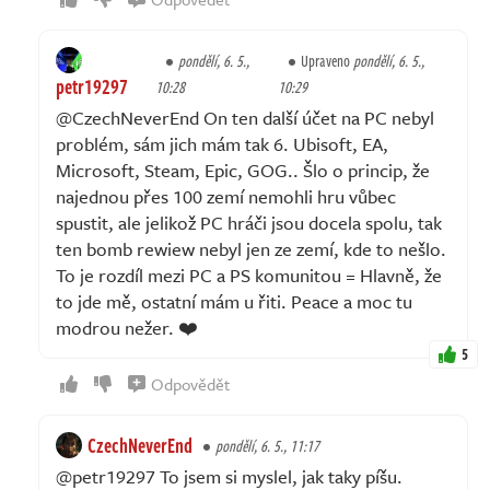
pondělí, 6. 5.,
Upraveno
pondělí, 6. 5.,
petr19297
10:28
10:29
@CzechNeverEnd On ten další účet na PC nebyl
problém, sám jich mám tak 6. Ubisoft, EA,
Microsoft, Steam, Epic, GOG.. Šlo o princip, že
najednou přes 100 zemí nemohli hru vůbec
spustit, ale jelikož PC hráči jsou docela spolu, tak
ten bomb rewiew nebyl jen ze zemí, kde to nešlo.
To je rozdíl mezi PC a PS komunitou = Hlavně, že
to jde mě, ostatní mám u řiti. Peace a moc tu
modrou nežer. ❤️
5
Odpovědět
CzechNeverEnd
pondělí, 6. 5., 11:17
@petr19297 To jsem si myslel, jak taky píšu.