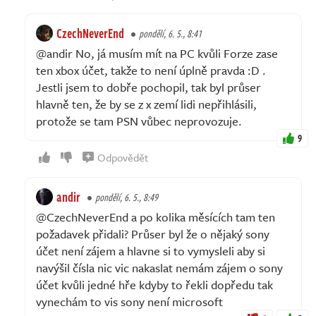
CzechNeverEnd
pondělí, 6. 5., 8:41
@andir No, já musím mít na PC kvůli Forze zase
ten xbox účet, takže to není úplně pravda :D .
Jestli jsem to dobře pochopil, tak byl průser
hlavně ten, že by se z x zemí lidi nepřihlásili,
protože se tam PSN vůbec neprovozuje.
9
Odpovědět
andir
pondělí, 6. 5., 8:49
@CzechNeverEnd a po kolika měsících tam ten
požadavek přidali? Průser byl že o nějaký sony
účet není zájem a hlavne si to vymysleli aby si
navýšil čísla nic vic nakaslat nemám zájem o sony
účet kvůli jedné hře kdyby to řekli dopředu tak
vynechám to vis sony není microsoft