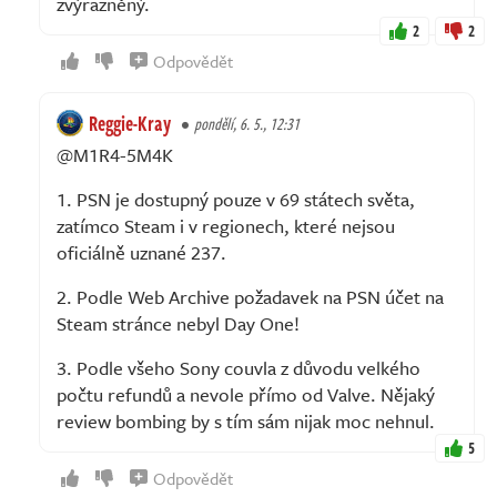
zvýrazněný.
2
2
Odpovědět
Reggie-Kray
pondělí, 6. 5., 12:31
@M1R4-5M4K
1. PSN je dostupný pouze v 69 státech světa,
zatímco Steam i v regionech, které nejsou
oficiálně uznané 237.
2. Podle Web Archive požadavek na PSN účet na
Steam stránce nebyl Day One!
3. Podle všeho Sony couvla z důvodu velkého
počtu refundů a nevole přímo od Valve. Nějaký
review bombing by s tím sám nijak moc nehnul.
5
Odpovědět