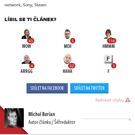
network
,
Sony
,
Steam
LÍBIL SE TI ČLÁNEK?
43
5
116
WOW
MEH
HMMM
4
32
3
ARRGG
HAHA
F
SDÍLET NA FACEBOOK
SDÍLET NA TWITTER
Nahlásit chybu
Michal Burian
Autor článku / Šéfredaktor