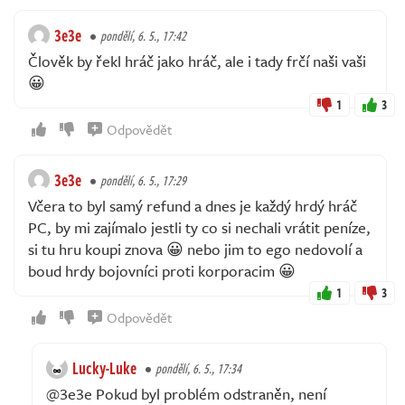
3e3e
pondělí, 6. 5., 17:42
Člověk by řekl hráč jako hráč, ale i tady frčí naši vaši
😀
1
3
Odpovědět
3e3e
pondělí, 6. 5., 17:29
Včera to byl samý refund a dnes je každý hrdý hráč
PC, by mi zajímalo jestli ty co si nechali vrátit peníze,
si tu hru koupi znova 😀 nebo jim to ego nedovolí a
boud hrdy bojovníci proti korporacim 😀
1
3
Odpovědět
Lucky-Luke
pondělí, 6. 5., 17:34
@3e3e Pokud byl problém odstraněn, není