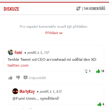
DISKUZE
| 144 KOMENTÁŘŮ
Pro napsání komentáře musíš být přihlášen.
Přihlásit se
Fumi
pondělí, 6. 5., 7:57
Tenhle Tweet od CEO arrowhead mi udělal den XD
twitter.com
1
14
Odpovědět
MartyKay
pondělí, 6. 5., 8:23
@Fumi Umm... vysvětlení?
6