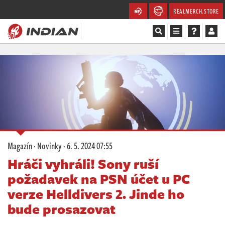
REALMERCH.STORE
Magazín
Recenze
Videa
Soutěže
Magazín
·
Novinky
·
6. 5. 2024 07:55
Databáze
Hráči vyhráli! Sony ruší
požadavek na PSN účet u PC
Komunita
verze Helldivers 2. Jinde ho
Redakce
bude prosazovat