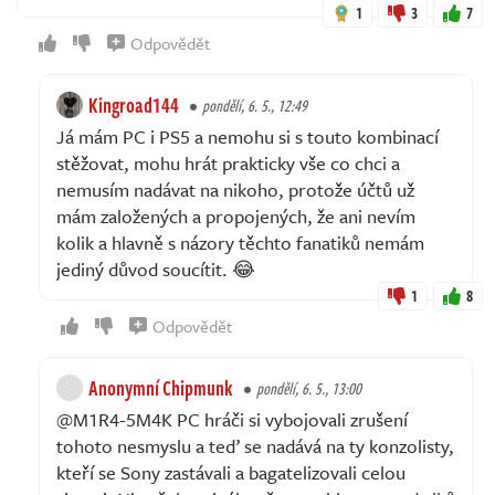
1
3
7
Odpovědět
Kingroad144
pondělí, 6. 5., 12:49
Já mám PC i PS5 a nemohu si s touto kombinací
stěžovat, mohu hrát prakticky vše co chci a
nemusím nadávat na nikoho, protože účtů už
mám založených a propojených, že ani nevím
kolik a hlavně s názory těchto fanatiků nemám
jediný důvod soucítit. 😂
1
8
Odpovědět
Anonymní Chipmunk
pondělí, 6. 5., 13:00
@M1R4-5M4K PC hráči si vybojovali zrušení
tohoto nesmyslu a teď se nadává na ty konzolisty,
kteří se Sony zastávali a bagatelizovali celou