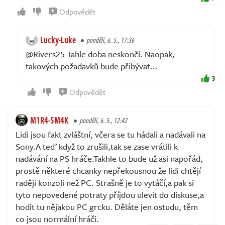
Odpovědět
Lucky-Luke
pondělí, 6. 5., 17:36
@Rivers25 Tahle doba neskončí. Naopak,
takových požadavků bude přibývat...
3
Odpovědět
M1R4-5M4K
pondělí, 6. 5., 12:42
Lidi jsou fakt zvláštní, včera se tu hádali a nadávali na
Sony.A teď když to zrušili,tak se zase vrátili k
nadávání na PS hráče.Takhle to bude už asi napořád,
prostě některé chcanky nepřekousnou že lidi chtějí
raději konzoli než PC. Strašně je to vytáčí,a pak si
tyto nepovedené potraty příjdou ulevit do diskuse,a
hodit tu nějakou PC grcku. Děláte jen ostudu, těm
co jsou normální hráči.