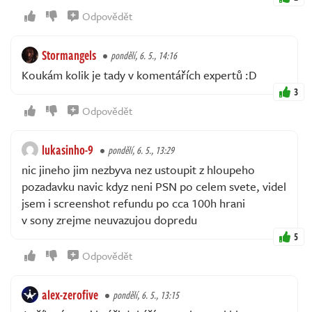
Odpovědět
Stormangels
pondělí, 6. 5., 14:16
Koukám kolik je tady v komentářích expertů :D
3
Odpovědět
lukasinho-9
pondělí, 6. 5., 13:29
nic jineho jim nezbyva nez ustoupit z hloupeho
pozadavku navic kdyz neni PSN po celem svete, videl
jsem i screenshot refundu po cca 100h hrani
v sony zrejme neuvazujou dopredu
5
Odpovědět
alex-zerofive
pondělí, 6. 5., 13:15