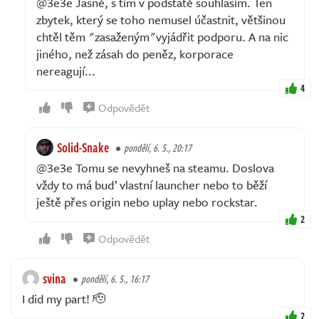
@3e3e Jasně, s tím v podstatě souhlasím. Ten
zbytek, který se toho nemusel účastnit, většinou
chtěl těm "zasaženým"vyjádřit podporu. A na nic
jiného, než zásah do peněz, korporace
nereagují...
4
Odpovědět
Solid-Snake
pondělí, 6. 5., 20:17
@3e3e Tomu se nevyhneš na steamu. Doslova
vždy to má buď vlastní launcher nebo to běží
ještě přes origin nebo uplay nebo rockstar.
2
Odpovědět
svina
pondělí, 6. 5., 16:17
I did my part! 🫡
2