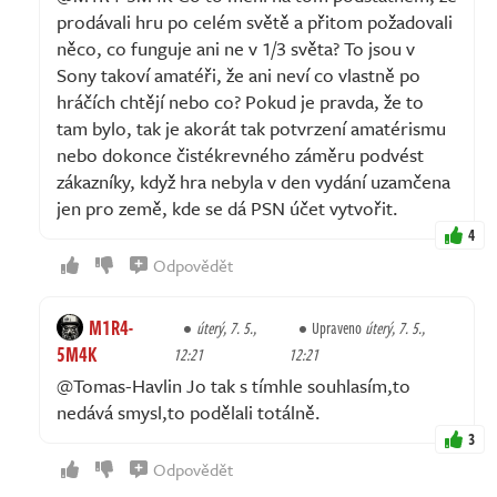
prodávali hru po celém světě a přitom požadovali
něco, co funguje ani ne v 1/3 světa? To jsou v
Sony takoví amatéři, že ani neví co vlastně po
hráčích chtějí nebo co? Pokud je pravda, že to
tam bylo, tak je akorát tak potvrzení amatérismu
nebo dokonce čistékrevného záměru podvést
zákazníky, když hra nebyla v den vydání uzamčena
jen pro země, kde se dá PSN účet vytvořit.
4
Odpovědět
M1R4-
úterý, 7. 5.,
Upraveno
úterý, 7. 5.,
5M4K
12:21
12:21
@Tomas-Havlin Jo tak s tímhle souhlasím,to
nedává smysl,to podělali totálně.
3
Odpovědět