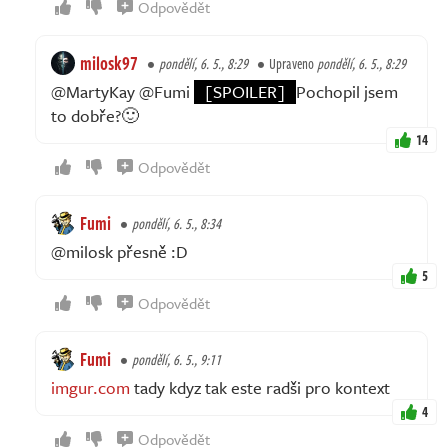
Odpovědět
milosk97
pondělí, 6. 5., 8:29
Upraveno
pondělí, 6. 5., 8:29
@MartyKay @Fumi
[SPOILER]
Pochopil jsem
to dobře?🙂
14
Odpovědět
Fumi
pondělí, 6. 5., 8:34
@milosk přesně :D
5
Odpovědět
Fumi
pondělí, 6. 5., 9:11
imgur.com
tady kdyz tak este radši pro kontext
4
Odpovědět