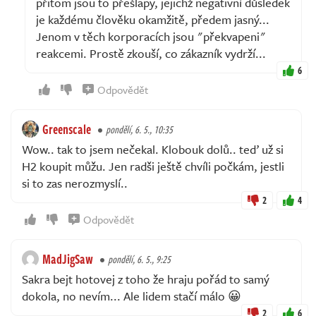
přitom jsou to přešlapy, jejichž negativní důsledek
je každému člověku okamžitě, předem jasný...
Jenom v těch korporacích jsou "překvapeni"
reakcemi. Prostě zkouší, co zákazník vydrží...
6
Odpovědět
Greenscale
pondělí, 6. 5., 10:35
Wow.. tak to jsem nečekal. Klobouk dolů.. teď už si
H2 koupit můžu. Jen radši ještě chvíli počkám, jestli
si to zas nerozmyslí..
2
4
Odpovědět
MadJigSaw
pondělí, 6. 5., 9:25
Sakra bejt hotovej z toho že hraju pořád to samý
dokola, no nevím... Ale lidem stačí málo 😀
2
6