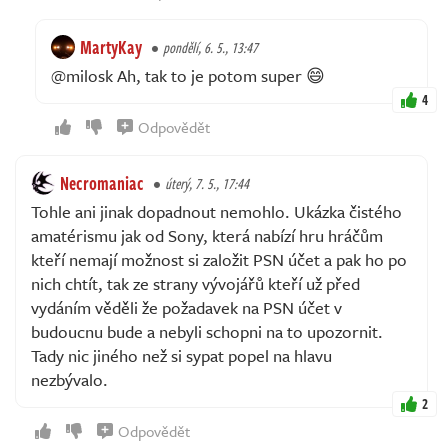
MartyKay
pondělí, 6. 5., 13:47
@milosk Ah, tak to je potom super 😄
4
Odpovědět
Necromaniac
úterý, 7. 5., 17:44
Tohle ani jinak dopadnout nemohlo. Ukázka čistého
amatérismu jak od Sony, která nabízí hru hráčům
kteří nemají možnost si založit PSN účet a pak ho po
nich chtít, tak ze strany vývojářů kteří už před
vydáním věděli že požadavek na PSN účet v
budoucnu bude a nebyli schopni na to upozornit.
Tady nic jiného než si sypat popel na hlavu
nezbývalo.
2
Odpovědět