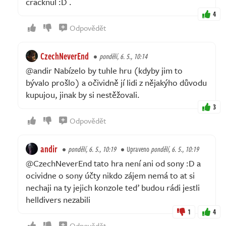
cracknul :D .
4
Odpovědět
CzechNeverEnd
pondělí, 6. 5., 10:14
@andir Nabízelo by tuhle hru (kdyby jim to
bývalo prošlo) a očividně jí lidi z nějakýho důvodu
kupujou, jinak by si nestěžovali.
3
Odpovědět
andir
pondělí, 6. 5., 10:19
Upraveno
pondělí, 6. 5., 10:19
@CzechNeverEnd tato hra není ani od sony :D a
ocividne o sony účty nikdo zájem nemá to at si
nechaji na ty jejich konzole teď budou rádi jestli
helldivers nezabili
1
4
Odpovědět