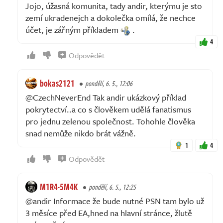
Jojo, úžasná komunita, tady andir, kterýmu je sto
zemí ukradenejch a dokolečka omílá, že nechce
účet, je zářným příkladem
.
4
Odpovědět
bokas2121
pondělí, 6. 5., 12:06
@CzechNeverEnd Tak andir ukázkový příklad
pokrytectví..a co s člověkem udělá fanatismus
pro jednu zelenou společnost. Tohohle člověka
snad nemůže nikdo brát vážně.
1
4
Odpovědět
M1R4-5M4K
pondělí, 6. 5., 12:25
@andir Informace že bude nutné PSN tam bylo už
3 měsíce před EA,hned na hlavní stránce, žlutě