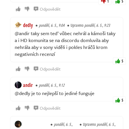
1
5
Odpovědět
dedly
pondělí, 6. 5., 9:04
Upraveno
pondělí, 6. 5., 9:23
@andir taky sem teď vůbec nehrál a kámoši taky
a i HD komunita se na discordu domluvila aby
nehrála aby v sony viděli i pokles hráčů krom
negativních recenzí
5
Odpovědět
andir
pondělí, 6. 5., 9:12
@dedly je to nejlepší to jediné funguje
5
Odpovědět
pondělí, 6. 5.,
Upraveno
pondělí, 6. 5.,