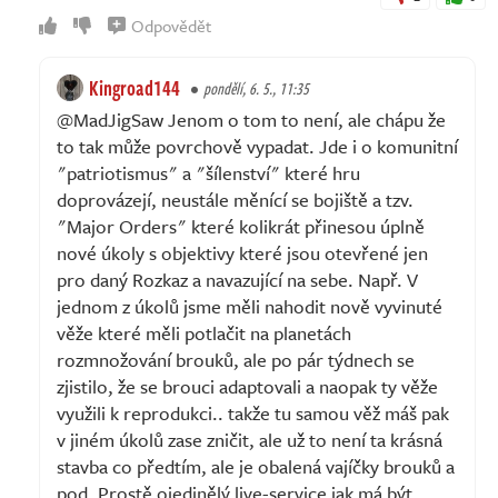
Odpovědět
Kingroad144
pondělí, 6. 5., 11:35
@MadJigSaw Jenom o tom to není, ale chápu že
to tak může povrchově vypadat. Jde i o komunitní
"patriotismus" a "šílenství" které hru
doprovázejí, neustále měnící se bojiště a tzv.
"Major Orders" které kolikrát přinesou úplně
nové úkoly s objektivy které jsou otevřené jen
pro daný Rozkaz a navazující na sebe. Např. V
jednom z úkolů jsme měli nahodit nově vyvinuté
věže které měli potlačit na planetách
rozmnožování brouků, ale po pár týdnech se
zjistilo, že se brouci adaptovali a naopak ty věže
využili k reprodukci.. takže tu samou věž máš pak
v jiném úkolů zase zničit, ale už to není ta krásná
stavba co předtím, ale je obalená vajíčky brouků a
pod. Prostě ojedinělý live-service jak má být.