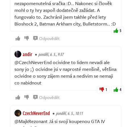
nezapomenutelná sračka :D.. Nakonec si člověk
mohl o ty hry aspoň dodatečně zažádat. A
fungovalo to. Zachránil jsem takhle před lety
Bioshock 2, Batman Arkham city, Bulletstorm.. :D
5
Odpovědět
andir
pondělí, 6. 5., 9:37
@CzechNeverEnd ocividne to lidem nevadi ale
sony jo ;) ocividne jsi v naprosté menšině, většina
ocividne o sony zájem nemá a nedivim se nemaji
co nabidnout
1
4
Odpovědět
CzechNeverEnd
pondělí, 6. 5., 10:11
@MajkRezonant Já si svojí koupenou GTA IV