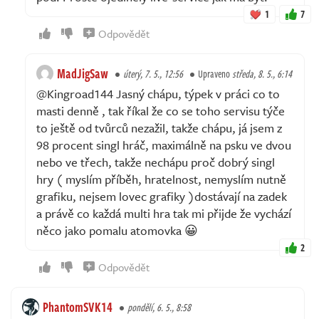
1
7
Odpovědět
MadJigSaw
úterý, 7. 5., 12:56
Upraveno
středa, 8. 5., 6:14
@Kingroad144 Jasný chápu, týpek v práci co to
masti denně , tak říkal že co se toho servisu týče
to ještě od tvůrců nezažil, takže chápu, já jsem z
98 procent singl hráč, maximálně na psku ve dvou
nebo ve třech, takže nechápu proč dobrý singl
hry ( myslím příběh, hratelnost, nemyslím nutně
grafiku, nejsem lovec grafiky )dostávají na zadek
a právě co každá multi hra tak mi přijde že vychází
něco jako pomalu atomovka 😀
2
Odpovědět
PhantomSVK14
pondělí, 6. 5., 8:58