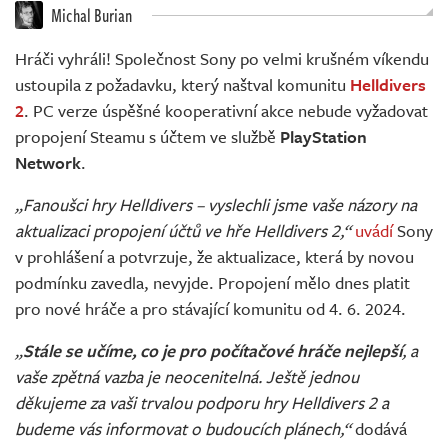
Živě
Michal Burian
Hráči vyhráli! Společnost Sony po velmi krušném víkendu
ustoupila z požadavku, který naštval komunitu
Helldivers
2
. PC verze úspěšné kooperativní akce nebude vyžadovat
propojení Steamu s účtem ve službě
PlayStation
Network
.
„Fanoušci hry Helldivers – vyslechli jsme vaše názory na
aktualizaci propojení účtů ve hře Helldivers 2,“
uvádí
Sony
v prohlášení a potvrzuje, že aktualizace, která by novou
podmínku zavedla, nevyjde. Propojení mělo dnes platit
pro nové hráče a pro stávající komunitu od 4. 6. 2024.
„
Stále se učíme, co je pro počítačové hráče nejlepší
, a
vaše zpětná vazba je neocenitelná. Ještě jednou
děkujeme za vaši trvalou podporu hry Helldivers 2 a
budeme vás informovat o budoucích plánech,“
dodává