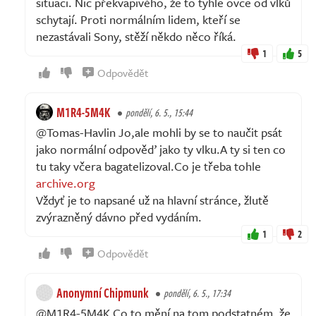
situaci. Nic překvapivého, že to tyhle ovce od vlků
schytají. Proti normálním lidem, kteří se
nezastávali Sony, stěží někdo něco říká.
1
5
Odpovědět
M1R4-5M4K
pondělí, 6. 5., 15:44
@Tomas-Havlin Jo,ale mohli by se to naučit psát
jako normální odpověď jako ty vlku.A ty si ten co
tu taky včera bagatelizoval.Co je třeba tohle
archive.org
Vždyť je to napsané už na hlavní stránce, žlutě
zvýrazněný dávno před vydáním.
1
2
Odpovědět
Anonymní Chipmunk
pondělí, 6. 5., 17:34
@M1R4-5M4K Co to mění na tom podstatném, že