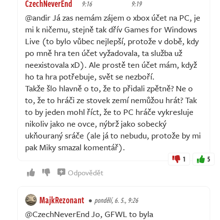
CzechNeverEnd
9:16
9:19
@andir Já zas nemám zájem o xbox účet na PC, je
mi k ničemu, stejně tak dřív Games for Windows
Live (to bylo vůbec nejlepší, protože v době, kdy
po mně hra ten účet vyžadovala, ta služba už
neexistovala xD). Ale prostě ten účet mám, když
ho ta hra potřebuje, svět se nezboří.
Takže šlo hlavně o to, že to přidali zpětně? Ne o
to, že to hráči ze stovek zemí nemůžou hrát? Tak
to by jeden mohl říct, že to PC hráče vykresluje
nikoliv jako ne ovce, nýbrž jako sobecký
ukňouraný sráče (ale já to nebudu, protože by mi
pak Miky smazal komentář).
1
5
Odpovědět
MajkRezonant
pondělí, 6. 5., 9:26
@CzechNeverEnd Jo, GFWL to byla