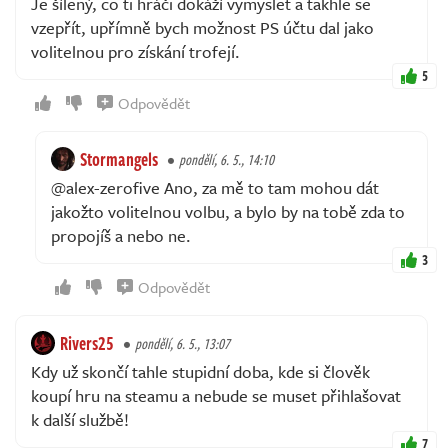
Je šílený, co ti hráči dokáží vymyslet a takhle se
vzepřít, upřímně bych možnost PS účtu dal jako
volitelnou pro získání trofejí.
5
Odpovědět
Stormangels
pondělí, 6. 5., 14:10
@alex-zerofive Ano, za mě to tam mohou dát
jakožto volitelnou volbu, a bylo by na tobě zda to
propojíš a nebo ne.
3
Odpovědět
Rivers25
pondělí, 6. 5., 13:07
Kdy už skončí tahle stupidní doba, kde si člověk
koupí hru na steamu a nebude se muset přihlašovat
k další službě!
7