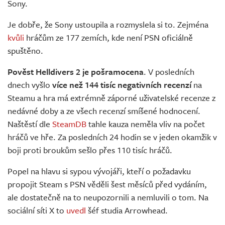
Sony.
Je dobře, že Sony ustoupila a rozmyslela si to. Zejména
kvůli
hráčům ze 177 zemích, kde není PSN oficiálně
spuštěno.
Pověst Helldivers 2 je pošramocena
. V posledních
dnech vyšlo
více než 144 tisíc negativních recenzí
na
Steamu a hra má extrémně záporné uživatelské recenze z
nedávné doby a ze všech recenzí smíšené hodnocení.
Naštěstí dle
SteamDB
tahle kauza neměla vliv na počet
hráčů ve hře. Za posledních 24 hodin se v jeden okamžik v
boji proti broukům sešlo přes 110 tisíc hráčů.
Popel na hlavu si sypou vývojáři, kteří o požadavku
propojit Steam s PSN věděli šest měsíců před vydáním,
ale dostatečně na to neupozornili a nemluvili o tom. Na
sociální síti X to
uvedl
šéf studia Arrowhead.