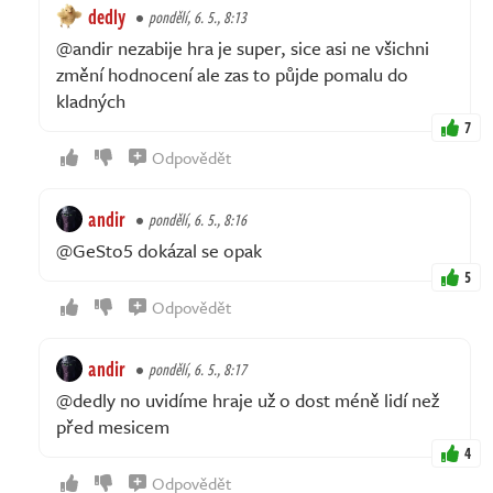
dedly
pondělí, 6. 5., 8:13
@andir nezabije hra je super, sice asi ne všichni
změní hodnocení ale zas to půjde pomalu do
kladných
7
Odpovědět
andir
pondělí, 6. 5., 8:16
@GeSto5 dokázal se opak
5
Odpovědět
andir
pondělí, 6. 5., 8:17
@dedly no uvidíme hraje už o dost méně lidí než
před mesicem
4
Odpovědět