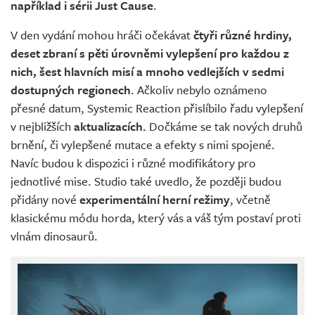
například i sérii Just Cause
.
V den vydání mohou hráči očekávat
čtyři různé hrdiny,
deset zbraní s pěti úrovněmi vylepšení pro každou z
nich, šest hlavních misí a mnoho vedlejších v sedmi
dostupných regionech
. Ačkoliv nebylo oznámeno
přesné datum, Systemic Reaction přislíbilo řadu vylepšení
v nejbližších
aktualizacích.
Dočkáme se tak nových druhů
brnění, či vylepšené mutace a efekty s nimi spojené.
Navíc budou k dispozici i různé modifikátory pro
jednotlivé mise. Studio také uvedlo, že později budou
přidány nové
experimentální herní režimy
, včetně
klasickému módu horda, který vás a váš tým postaví proti
vlnám dinosaurů.