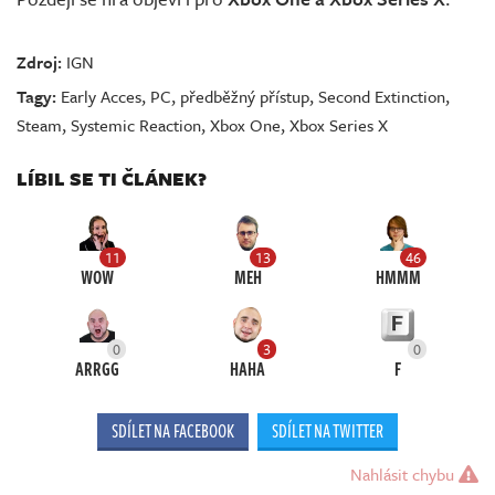
Zdroj:
IGN
Tagy:
Early Acces
,
PC
,
předběžný přístup
,
Second Extinction
,
Steam
,
Systemic Reaction
,
Xbox One
,
Xbox Series X
LÍBIL SE TI ČLÁNEK?
11
13
46
WOW
MEH
HMMM
0
3
0
ARRGG
HAHA
F
SDÍLET NA FACEBOOK
SDÍLET NA TWITTER
Nahlásit chybu