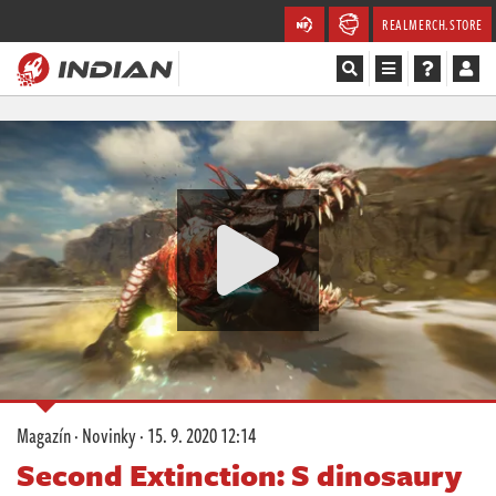
REALMERCH.STORE
Magazín
Recenze
Videa
Soutěže
Databáze
Komunita
Magazín
·
Novinky
·
15. 9. 2020 12:14
Redakce
Second Extinction: S dinosaury