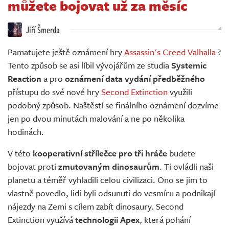
můžete bojovat už za měsíc
Živě
Jiří Šmerda
Pamatujete ještě oznámení hry
Assassin's Creed Valhalla
?
Tento způsob se asi líbil vývojářům ze studia
Systemic
Reaction
a pro
oznámení data vydání předběžného
přístupu do své nové hry
Second Extinction
využili
podobný způsob. Naštěstí se finálního oznámení dozvíme
jen po dvou minutách malování a ne po několika
hodinách.
V této
kooperativní střílečce pro tři hráče
budete
bojovat proti
zmutovaným dinosaurům
. Ti ovládli naši
planetu a téměř vyhladili celou civilizaci. Ono se jim to
vlastně povedlo, lidi byli odsunuti do vesmíru a podnikají
nájezdy na Zemi s cílem zabít dinosaury. Second
Extinction využívá
technologii Apex
, která pohání