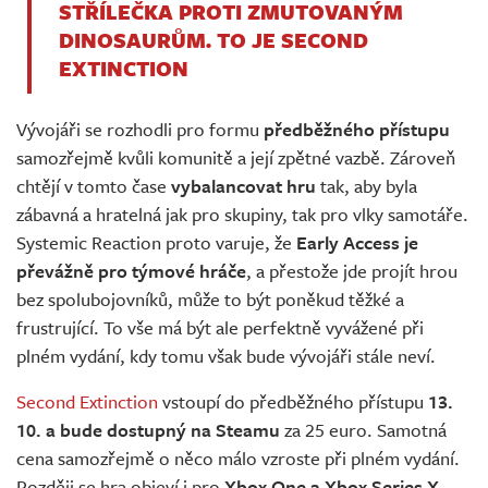
STŘÍLEČKA PROTI ZMUTOVANÝM
DINOSAURŮM. TO JE SECOND
EXTINCTION
Vývojáři se rozhodli pro formu
předběžného přístupu
samozřejmě kvůli komunitě a její zpětné vazbě. Zároveň
chtějí v tomto čase
vybalancovat hru
tak, aby byla
zábavná a hratelná jak pro skupiny, tak pro vlky samotáře.
Systemic Reaction proto varuje, že
Early Access je
převážně pro týmové hráče
, a přestože jde projít hrou
bez spolubojovníků, může to být poněkud těžké a
frustrující. To vše má být ale perfektně vyvážené při
plném vydání, kdy tomu však bude vývojáři stále neví.
Second Extinction
vstoupí do předběžného přístupu
13.
10. a bude dostupný na Steamu
za 25 euro. Samotná
cena samozřejmě o něco málo vzroste při plném vydání.
Později se hra objeví i pro
Xbox One a Xbox Series X
.