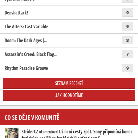
Denshattack!
9
The Alters: Last Variable
9
Doom: The Dark Ages |…
8
Assassin’s Creed: Black Flag…
7
Rhythm Paradise Groove
9
SEZNAM RECENZÍ
JAK HODNOTÍME
CO SE DĚJE V KOMUNITĚ
StriderCZ
Už není cesty zpět. Sony připomíná konec
okomentoval