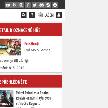
PŘIHLÁŠENÍ
ETAIL K OZNAČENÉ HŘE
Paladins®
Evil Mojo Games
latformy:
dání: 8. 5. 2018
EPŘEHLÉDNĚTE
Tvůrci Paladins a Realm
Royale oznámili týmovou
střílečku Rogue…