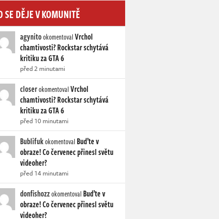
O SE DĚJE V KOMUNITĚ
agynito
Vrchol
okomentoval
chamtivosti? Rockstar schytává
kritiku za GTA 6
před 2 minutami
closer
Vrchol
okomentoval
chamtivosti? Rockstar schytává
kritiku za GTA 6
před 10 minutami
Bublifuk
Buďte v
okomentoval
obraze! Co červenec přinesl světu
videoher?
před 14 minutami
donfishozz
Buďte v
okomentoval
obraze! Co červenec přinesl světu
videoher?