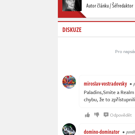
Autor článku / Šéfredaktor
DISKUZE
Pro napsá
miroslav-vostradovsky
p
Paladins,Smite a Realm 
chybu, že to zpřístupnil
Odpovědět
domino-dominator
ponděl