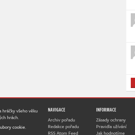
NAVIGACE
INFORMACE
 a hráčky všeho věku
ých hrách.
Archiv pořadu
Zásady ochrany
Redakce pořadu
Pravidla užívání
ubory cookie.
RSS Atom Feed
Jak hodnotíme