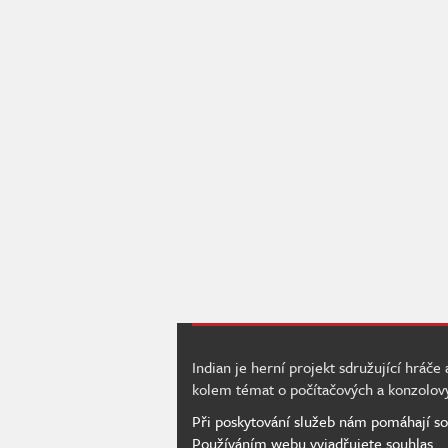
Indian je herní projekt sdružující hráče
kolem témat o počítačových a konzolov
Při poskytování služeb nám pomáhají so
Používáním webu vyjadřujete souhlas.