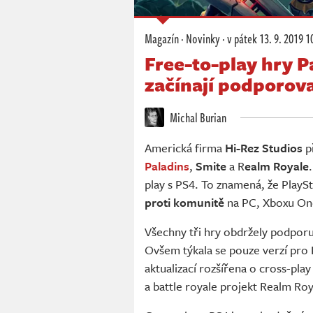
Magazín
·
Novinky
·
v pátek
13. 9. 2019 1
Free-to-play hry P
začínají podporova
Michal Burian
Americká firma
Hi-Rez Studios
př
Paladins
,
Smite
a R
ealm Royale
play s PS4. To znamená, že PlayS
proti komunitě
na PC, Xboxu One
Všechny tři hry obdržely podporu
Ovšem týkala se pouze verzí pro 
aktualizací rozšířena o cross-pla
a battle royale projekt Realm Ro