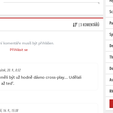
Fo
Sc
Pa
| 3 KOMENTÁŘŮ
Sp
ní komentáře musíš být přihlášen.
De
Přihlásit se
Th
Do
átek, 20. 9., 0:32
měli být už hodně dávno cross-play... Udělali
As
i až teď.
Rh
í, 16. 9., 15:38