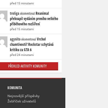
před 15 minutami
troliga
Reanimal
okomentoval
překvapil vydáním prvního velkého
příběhového rozšíření
před 15 minutami
agynito
Vrchol
okomentoval
chamtivosti? Rockstar schytává
kritiku za GTA 6
před 24 minutami
PŘEHLED AKTIVITY KOMUNITY
KOMUNITA
Nejnovější příspěvky
Žebříček uživatelů