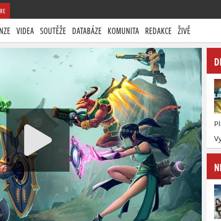
RE
NZE
VIDEA
SOUTĚŽE
DATABÁZE
KOMUNITA
REDAKCE
ŽIVĚ
D
P
Vy
N