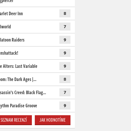
gpiercer
arlet Deer Inn
8
lworld
7
latoon Raiders
9
nshattack!
9
e Alters: Last Variable
9
om: The Dark Ages |…
8
sassin’s Creed: Black Flag…
7
ythm Paradise Groove
9
SEZNAM RECENZÍ
JAK HODNOTÍME