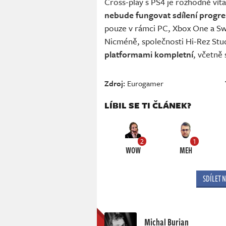
Cross-play s PS4 je rozhodně vít
nebude fungovat sdílení progr
pouze v rámci PC, Xbox One a Swi
Nicméně, společnosti Hi-Rez Stud
platformami kompletní
, včetně
Zdroj:
Eurogamer
LÍBIL SE TI ČLÁNEK?
2
1
WOW
MEH
SDÍLET 
Michal Burian