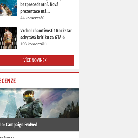
bezprecedentní. Nová
prezentace má…
44 komentářů
Vrchol chamtivosti? Rockstar
schytává kritiku za GTA 6
103 komentářů
VÍCE NOVINEK
ECENZE
lo: Campaign Evolved