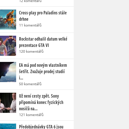
12 komentářů
Cross-play pro Paladins stále
drhne
11 komentářů
Rockstar odhalil datum velké
prezentace GTA VI
120 komentářů
EA má pod novým vlastníkem
šetřit. Zvažuje prodej studií
i…
50 komentářů
Už není cesty zpět. Sony
připomíná konec fyzických
nosičů na…
121 komentářů
Předobjednávky GTA 6 jsou