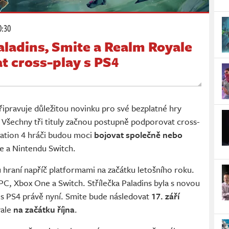
0:30
aladins, Smite a Realm Royale
t cross-play s PS4
ipravuje důležitou novinku pro své bezplatné hry
. Všechny tři tituly začnou postupně podporovat cross-
tation 4 hráči budou moci
bojovat společně nebo
 a Nintendu Switch.
 hraní napříč platformami na začátku letošního roku.
PC, Xbox One a Switch. Střílečka Paladins byla s novou
y s PS4 právě nyní. Smite bude následovat
17. září
yale
na začátku října
.