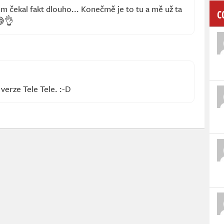
m čekal fakt dlouho... Konečmě je to tu a mě už ta
C
😅👌
 verze Tele Tele. :-D