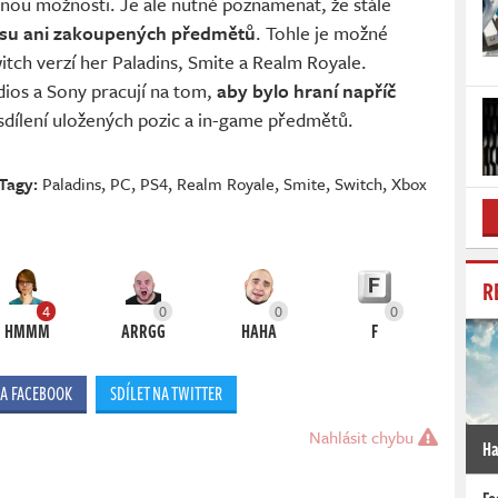
anou možnosti. Je ale nutné poznamenat, že stále
esu ani zakoupených předmětů
. Tohle je možné
tch verzí her Paladins, Smite a Realm Royale.
ios a Sony pracují na tom,
aby bylo hraní napříč
 sdílení uložených pozic a in-game předmětů.
Tagy:
Paladins
,
PC
,
PS4
,
Realm Royale
,
Smite
,
Switch
,
Xbox
R
4
0
0
0
HMMM
ARRGG
HAHA
F
NA FACEBOOK
SDÍLET NA TWITTER
Nahlásit chybu
Ha