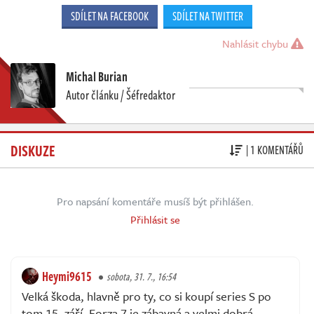
SDÍLET NA FACEBOOK
SDÍLET NA TWITTER
Nahlásit chybu
Michal Burian
Autor článku / Šéfredaktor
DISKUZE
| 1 KOMENTÁŘŮ
Pro napsání komentáře musíš být přihlášen.
Přihlásit se
Heymi9615
sobota, 31. 7., 16:54
Velká škoda, hlavně pro ty, co si koupí series S po
tom 15. září. Forza 7 je zábavná a velmi dobrá