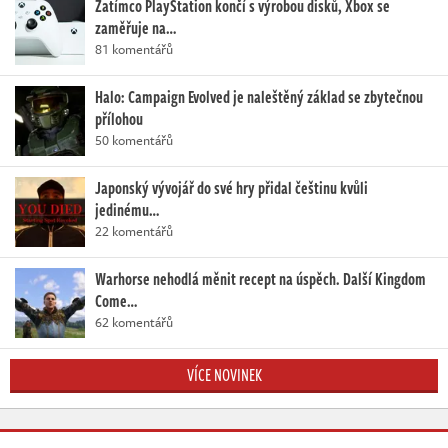
Zatímco PlayStation končí s výrobou disků, Xbox se
zaměřuje na…
81 komentářů
Halo: Campaign Evolved je naleštěný základ se zbytečnou
přílohou
50 komentářů
Japonský vývojář do své hry přidal češtinu kvůli
jedinému…
22 komentářů
Warhorse nehodlá měnit recept na úspěch. Další Kingdom
Come…
62 komentářů
VÍCE NOVINEK