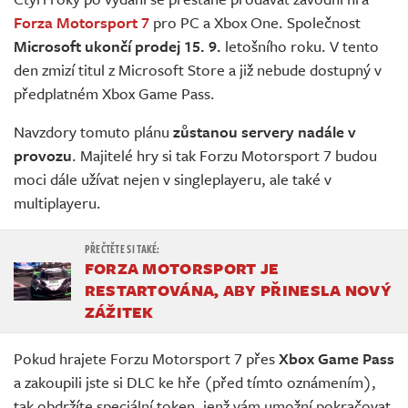
Živě
Forza Motorsport 7
pro PC a Xbox One. Společnost
Microsoft ukončí prodej 15. 9.
letošního roku. V tento
den zmizí titul z Microsoft Store a již nebude dostupný v
předplatném Xbox Game Pass.
Navzdory tomuto plánu
zůstanou servery nadále v
provozu
. Majitelé hry si tak Forzu Motorsport 7 budou
moci dále užívat nejen v singleplayeru, ale také v
multiplayeru.
FORZA MOTORSPORT JE
RESTARTOVÁNA, ABY PŘINESLA NOVÝ
ZÁŽITEK
Pokud hrajete Forzu Motorsport 7 přes
Xbox Game Pass
a zakoupili jste si DLC ke hře (před tímto oznámením),
tak obdržíte speciální token, jenž vám umožní pokračovat