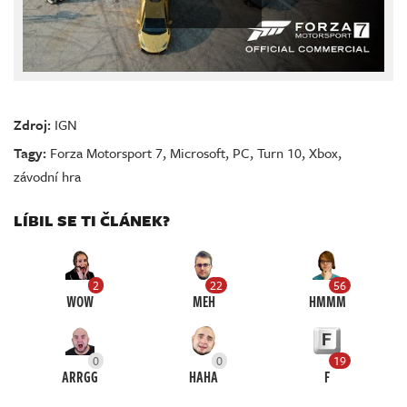
Zdroj:
IGN
Tagy:
Forza Motorsport 7
,
Microsoft
,
PC
,
Turn 10
,
Xbox
,
závodní hra
LÍBIL SE TI ČLÁNEK?
2
22
56
WOW
MEH
HMMM
0
0
19
ARRGG
HAHA
F