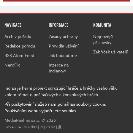
NAVIGACE
INFORMACE
KOMUNITA
Archiv pořadu
Zásady ochrany
Nejnovější
příspěvky
Redakce pořadu
Pravidla užívání
Žebříček uživatelů
RSS Atom Feed
Jak hodnotíme
NerdFix
Inzerce na
Indianovi
Indian je herní projekt sdružující hráče a hráčky všeho věku
kolem témat o počítačových a konzolových hrách.
Při poskytování služeb nám pomáhají soubory cookie.
Používáním webu vyjadřujete souhlas.
MediaRealms s.r.o.
© 2026
IWS 4.234 - m07d03 | IN | 28 ms |