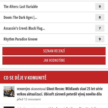
The Alters: Last Variable
9
Doom: The Dark Ages |…
8
Assassin’s Creed: Black Flag…
7
Rhythm Paradise Groove
9
SEZNAM RECENZÍ
JAK HODNOTÍME
CO SE DĚJE V KOMUNITĚ
renorejns
Ghost Recon: Wildlands slaví 25 let série
okomentoval
velkou aktualizací. Ubisoft zároveň potvrdil vývoj nového dílu
před 12 minutami