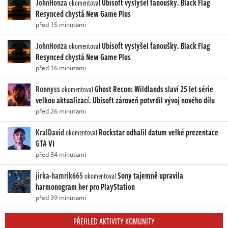
JohnHonza
Ubisoft vyslyšel fanoušky. Black Flag
okomentoval
Resynced chystá New Game Plus
před 15 minutami
JohnHonza
Ubisoft vyslyšel fanoušky. Black Flag
okomentoval
Resynced chystá New Game Plus
před 16 minutami
Ronnyss
Ghost Recon: Wildlands slaví 25 let série
okomentoval
velkou aktualizací. Ubisoft zároveň potvrdil vývoj nového dílu
před 26 minutami
KralDavid
Rockstar odhalil datum velké prezentace
okomentoval
GTA VI
před 34 minutami
jirka-hamrik665
Sony tajemně upravila
okomentoval
harmonogram her pro PlayStation
před 39 minutami
PŘEHLED AKTIVITY KOMUNITY