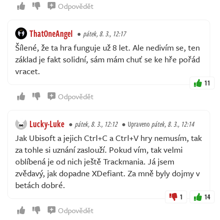
Odpovědět
ThatOneAngel
pátek, 8. 3., 12:17
Šílené, že ta hra funguje už 8 let. Ale nedivím se, ten
základ je fakt solidní, sám mám chuť se ke hře pořád
vracet.
11
Odpovědět
Lucky-Luke
pátek, 8. 3., 12:12
Upraveno
pátek, 8. 3., 12:14
Jak Ubisoft a jejich Ctrl+C a Ctrl+V hry nemusím, tak
za tohle si uznání zaslouží. Pokud vím, tak velmi
oblíbená je od nich ještě Trackmania. Já jsem
zvědavý, jak dopadne XDefiant. Za mně byly dojmy v
betách dobré.
1
14
Odpovědět