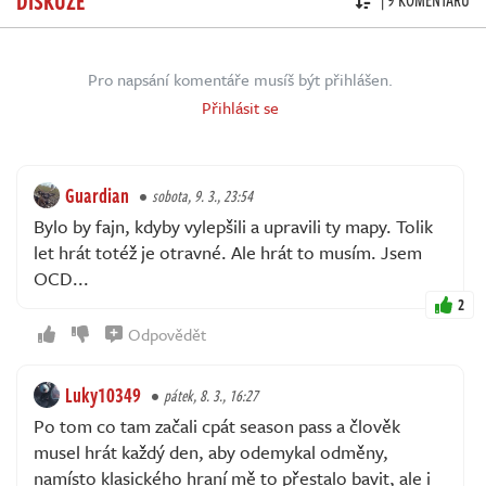
| 9 KOMENTÁŘŮ
Pro napsání komentáře musíš být přihlášen.
Přihlásit se
Guardian
sobota, 9. 3., 23:54
Bylo by fajn, kdyby vylepšili a upravili ty mapy. Tolik
let hrát totéž je otravné. Ale hrát to musím. Jsem
OCD...
2
Odpovědět
Luky10349
pátek, 8. 3., 16:27
Po tom co tam začali cpát season pass a člověk
musel hrát každý den, aby odemykal odměny,
namísto klasického hraní mě to přestalo bavit, ale i