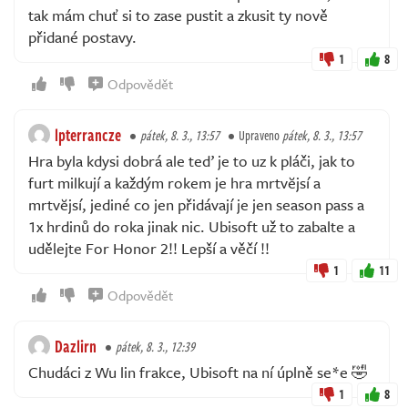
tak mám chuť si to zase pustit a zkusit ty nově
přidané postavy.
1
8
Odpovědět
lpterrancze
pátek, 8. 3., 13:57
Upraveno
pátek, 8. 3., 13:57
Hra byla kdysi dobrá ale teď je to uz k pláči, jak to
furt milkují a každým rokem je hra mrtvĕjsí a
mrtvĕjsí, jediné co jen přidávají je jen season pass a
1x hrdinů do roka jinak nic. Ubisoft už to zabalte a
udělejte For Honor 2!! Lepší a věčí !!
1
11
Odpovědět
Dazlirn
pátek, 8. 3., 12:39
Chudáci z Wu lin frakce, Ubisoft na ní úplně se*e 🤣
1
8