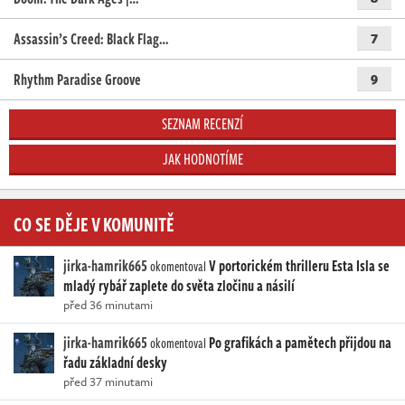
Assassin’s Creed: Black Flag…
7
Rhythm Paradise Groove
9
SEZNAM RECENZÍ
JAK HODNOTÍME
CO SE DĚJE V KOMUNITĚ
jirka-hamrik665
V portorickém thrilleru Esta Isla se
okomentoval
mladý rybář zaplete do světa zločinu a násilí
před 36 minutami
jirka-hamrik665
Po grafikách a pamětech přijdou na
okomentoval
řadu základní desky
před 37 minutami