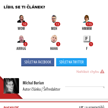
LÍBIL SE TI ČLÁNEK?
10
13
115
WOW
MEH
HMMM
2
1
1
ARRGG
HAHA
F
SDÍLET NA FACEBOOK
SDÍLET NA TWITTER
Nahlásit chybu
Michal Burian
Autor článku / Šéfredaktor
DISKUZE