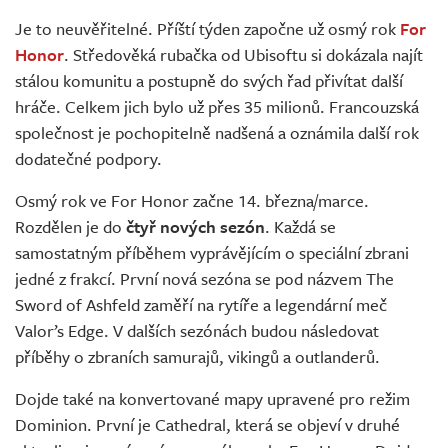
Živě
Je to neuvěřitelné. Příští týden započne už osmý rok
For
Honor
. Středověká rubačka od Ubisoftu si dokázala najít
stálou komunitu a postupně do svých řad přivítat další
hráče. Celkem jich bylo už přes 35 milionů. Francouzská
společnost je pochopitelně nadšená a oznámila další rok
dodatečné podpory.
Osmý rok ve For Honor začne 14. března/marce.
Rozdělen je do
čtyř nových sezón
. Každá se
samostatným příběhem vyprávějícím o speciální zbrani
jedné z frakcí. První nová sezóna se pod názvem The
Sword of Ashfeld zaměří na rytíře a legendární meč
Valor’s Edge. V dalších sezónách budou následovat
příběhy o zbraních samurajů, vikingů a outlanderů.
Dojde také na konvertované mapy upravené pro režim
Dominion. První je Cathedral, která se objeví v druhé