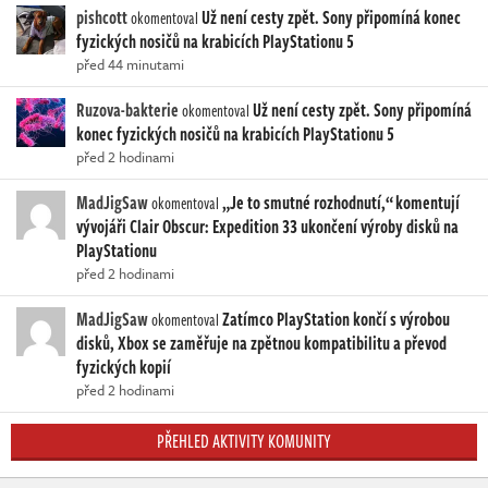
pishcott
Už není cesty zpět. Sony připomíná konec
okomentoval
fyzických nosičů na krabicích PlayStationu 5
před 44 minutami
Ruzova-bakterie
Už není cesty zpět. Sony připomíná
okomentoval
konec fyzických nosičů na krabicích PlayStationu 5
před 2 hodinami
MadJigSaw
„Je to smutné rozhodnutí,“ komentují
okomentoval
vývojáři Clair Obscur: Expedition 33 ukončení výroby disků na
PlayStationu
před 2 hodinami
MadJigSaw
Zatímco PlayStation končí s výrobou
okomentoval
disků, Xbox se zaměřuje na zpětnou kompatibilitu a převod
fyzických kopií
před 2 hodinami
PŘEHLED AKTIVITY KOMUNITY