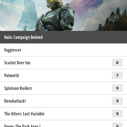
Halo: Campaign Evolved
Fogpiercer
Scarlet Deer Inn
8
Palworld
7
Splatoon Raiders
9
Denshattack!
9
The Alters: Last Variable
9
Doom: The Dark Ages |…
8