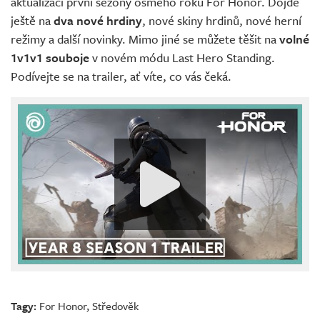
aktualizaci první sezóny osmého roku For Honor. Dojde
ještě na
dva nové hrdiny
, nové skiny hrdinů, nové herní
režimy a další novinky. Mimo jiné se můžete těšit na
volné
1v1v1 souboje
v novém módu Last Hero Standing.
Podívejte se na trailer, ať víte, co vás čeká.
Tagy:
For Honor
,
Středověk