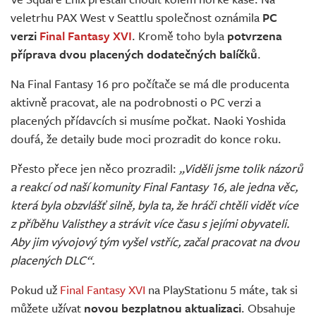
Živě
veletrhu PAX West v Seattlu společnost oznámila
PC
verzi
Final Fantasy XVI
. Kromě toho byla
potvrzena
příprava dvou placených dodatečných balíčků
.
Na Final Fantasy 16 pro počítače se má dle producenta
aktivně pracovat, ale na podrobnosti o PC verzi a
placených přídavcích si musíme počkat. Naoki Yoshida
doufá, že detaily bude moci prozradit do konce roku.
Přesto přece jen něco prozradil:
„Viděli jsme tolik názorů
a reakcí od naší komunity Final Fantasy 16, ale jedna věc,
která byla obzvlášť silně, byla ta, že hráči chtěli vidět více
z příběhu Valisthey a strávit více času s jejími obyvateli.
Aby jim vývojový tým vyšel vstříc, začal pracovat na dvou
placených DLC“.
Pokud už
Final Fantasy XVI
na PlayStationu 5 máte, tak si
můžete užívat
novou bezplatnou aktualizaci
. Obsahuje