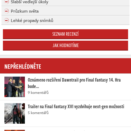
Slabší vedlejší úkoly
Průzkum světa
Lehké propady snímků
SEZNAM RECENZÍ
JAK HODNOTÍME
NEPŘEHLÉDNĚTE
Oznámeno rozšíření Dawntrail pro Final Fantasy 14. Hra
bude…
9 komentářů
Trailer na Final Fantasy XVI vyzdvihuje next-gen možnosti
5 komentářů