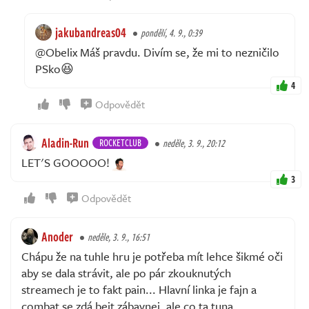
jakubandreas04
pondělí, 4. 9., 0:39
@Obelix Máš pravdu. Divím se, že mi to nezničilo
PSko😆
4
Odpovědět
Aladin-Run
ROCKETCLUB
neděle, 3. 9., 20:12
LET'S GOOOOO!
3
Odpovědět
Anoder
neděle, 3. 9., 16:51
Chápu že na tuhle hru je potřeba mít lehce šikmé oči
aby se dala strávit, ale po pár zkouknutých
streamech je to fakt pain... Hlavní linka je fajn a
combat se zdá bejt zábavnej, ale co ta tuna