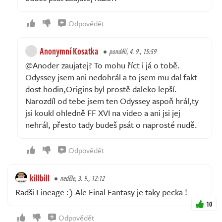
Odpovědět
Anonymní Kosatka
pondělí, 4. 9., 15:59
@Anoder zaujatej? To mohu říct i já o tobě.
Odyssey jsem ani nedohrál a to jsem mu dal fakt
dost hodin,Origins byl prostě daleko lepší.
Narozdíl od tebe jsem ten Odyssey aspoň hrál,ty
jsi koukl ohledně FF XVI na video a ani jsi jej
nehrál, přesto tady budeš psát o naprosté nudě.
Odpovědět
killbill
neděle, 3. 9., 12:12
Radši Lineage :) Ale Final Fantasy je taky pecka !
10
Odpovědět