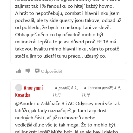
zajímat tak 1% fanoušku co hltají každý hovno.
A hrát to nepotřebuju, combat i hlavní linku jsem
pochvalil, ale ty side questy jsou takovej odpad už
od pohledu, že bych to nekoupil ani ve slevě.
Obhajuješ něco co by očividně mohlo být
milionkrát lepší a to je asi důvod proč FF 16 má
takovou kvalitu mimo hlavní linku, vám to prostě
stačí a jim to ušetří tunu práce.. užasný co.
Odpovědět
Anonymní
pondělí, 4. 9.,
Upraveno
pondělí, 4. 9.,
Kosatka
11:13
11:18
@Anoder u Zaklínače 3 i AC Odyssey není vše tak
labůžo,jak tady naznačuješ,je tam taky dost
nudných části, ať již rozhovorů anebo
vedlejšáků,ne vše je tak mega. Že to mohlo být
milionkrát lepší? Může bejt, já se ale bavil daleko