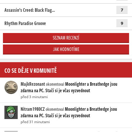
Assassin’s Creed: Black Flag…
7
Rhythm Paradise Groove
9
SEZNAM RECENZÍ
JAK HODNOTÍME
CO SE DĚJE V KOMUNITĚ
MajkRezonant
Moonlighter a Breathedge jsou
okomentoval
zdarma na PC. Stačí si je včas vyzvednout
před 3 minutami
Nitram1980CZ
Moonlighter a Breathedge jsou
okomentoval
zdarma na PC. Stačí si je včas vyzvednout
před 31 minutami