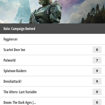
Halo: Campaign Evolved
Fogpiercer
Scarlet Deer Inn
8
Palworld
7
Splatoon Raiders
9
Denshattack!
9
The Alters: Last Variable
9
Doom: The Dark Ages |…
8