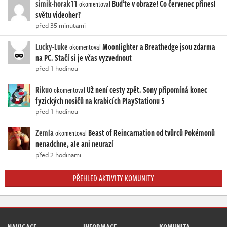
simik-horak11
Buďte v obraze! Co červenec přinesl
okomentoval
světu videoher?
před 35 minutami
Lucky-Luke
Moonlighter a Breathedge jsou zdarma
okomentoval
na PC. Stačí si je včas vyzvednout
před 1 hodinou
Rikuo
Už není cesty zpět. Sony připomíná konec
okomentoval
fyzických nosičů na krabicích PlayStationu 5
před 1 hodinou
Zemla
Beast of Reincarnation od tvůrců Pokémonů
okomentoval
nenadchne, ale ani neurazí
před 2 hodinami
PŘEHLED AKTIVITY KOMUNITY