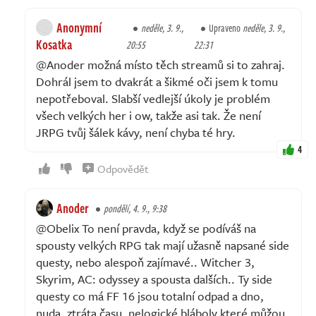
Anonymní
neděle, 3. 9.,
Upraveno
neděle, 3. 9.,
Kosatka
20:55
22:31
@Anoder možná místo těch streamů si to zahraj.
Dohrál jsem to dvakrát a šikmé oči jsem k tomu
nepotřeboval. Slabší vedlejší úkoly je problém
všech velkých her i ow, takže asi tak. Že není
JRPG tvůj šálek kávy, není chyba té hry.
4
Odpovědět
Anoder
pondělí, 4. 9., 9:38
@Obelix To není pravda, když se podíváš na
spousty velkých RPG tak mají užasně napsané side
questy, nebo alespoň zajímavé.. Witcher 3,
Skyrim, AC: odyssey a spousta dalších.. Ty side
questy co má FF 16 jsou totalní odpad a dno,
nuda, ztráta času, nelogické bláboly které můžou