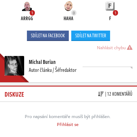
1
0
1
ARRGG
HAHA
F
SDÍLET NA FACEBOOK
SDÍLET NA TWITTER
Nahlásit chybu
Michal Burian
Autor článku / Šéfredaktor
DISKUZE
| 12 KOMENTÁŘŮ
Pro napsání komentáře musíš být přihlášen.
Přihlásit se