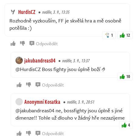
HurdisCZ
neděle, 3. 9., 13:35
Rozhodně vyzkouším, FF je skvělá hra a mě osobně
potěšila :)
1
12
Odpovědět
jakubandreas04
neděle, 3. 9., 13:37
@HurdisCZ Boss fighty jsou úplně boží 🤌
10
Odpovědět
Anonymní Kosatka
neděle, 3. 9., 20:51
@jakubandreas04 ne, bossfighty jsou úplně s jiné
dimenze!! Tohle už dlouho v žádný hře nezazijeme
4
Odpovědět