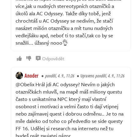
více,jak u nudných stereotypních otazníčků a
úkolů ala AC Odyssey. Takže díky tobě, jenž
chrochtáš u AC Odyssey se nedivím, že stačí
nasázet milión otazníčku a mít tunu nudných
vedlejšáku apd, neboť ti to stačí,tak co by se
snažili... úžasný nooo👌
Odpovědět
Anoder
pondělí, 4. 9., 11:26
Upraveno
pondělí, 4. 9., 11:26
@Obelix Hrál jdi AC odyssey? Nevím o jakých
otazníčkách mluvíš, na mapě máš miliony questu
často s unikatníma NPC který mají vlastní
osobnost i motivaci a velmi často ti dají vtipnej
nebo zajímavej quest i dobrou odměnu.. Je to na
míle daleko od toho co předvedlo se side questy
FF 16. Udělej si research na internetu než tu
budeš psát zaujatej názor.