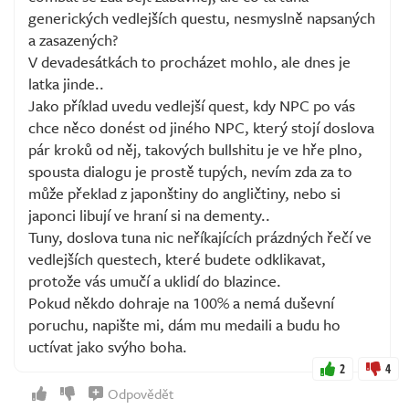
generických vedlejších questu, nesmyslně napsaných
a zasazených?
V devadesátkách to procházet mohlo, ale dnes je
latka jinde..
Jako příklad uvedu vedlejší quest, kdy NPC po vás
chce něco donést od jiného NPC, který stojí doslova
pár kroků od něj, takových bullshitu je ve hře plno,
spousta dialogu je prostě tupých, nevím zda za to
může překlad z japonštiny do angličtiny, nebo si
japonci libují ve hraní si na dementy..
Tuny, doslova tuna nic neříkajících prázdných řečí ve
vedlejších questech, které budete odklikavat,
protože vás umučí a uklidí do blazince.
Pokud někdo dohraje na 100% a nemá duševní
poruchu, napište mi, dám mu medaili a budu ho
uctívat jako svýho boha.
2
4
Odpovědět