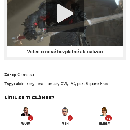
Video o nové bezplatné aktualizaci
Zdroj:
Gematsu
Tagy:
akční rpg
,
Final Fantasy XVI
,
PC
,
ps5
,
Square Enix
LÍBIL SE TI ČLÁNEK?
5
7
92
WOW
MEH
HMMM