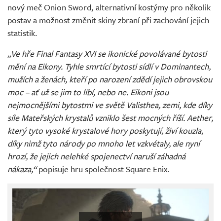
nový meč Onion Sword, alternativní kostýmy pro několik
postav a možnost změnit skiny zbraní při zachování jejich
statistik.
„Ve hře Final Fantasy XVI se ikonické povolávané bytosti
mění na Eikony. Tyhle smrtící bytosti sídlí v Dominantech,
mužích a ženách, kteří po narození zdědí jejich obrovskou
moc – ať už se jim to líbí, nebo ne. Eikoni jsou
nejmocnějšími bytostmi ve světě Valisthea, zemi, kde díky
síle Mateřských krystalů vzniklo šest mocných říší. Aether,
který tyto vysoké krystalové hory poskytují, živí kouzla,
díky nimž tyto národy po mnoho let vzkvétaly, ale nyní
hrozí, že jejich nelehké spojenectví naruší záhadná
nákaza,“
popisuje hru společnost Square Enix.