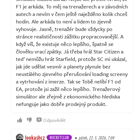
F1 je arkáda. To měj na trenažerech a v závodních
autech a nevím v čem ještě naježděno kolik chceš
hodin. Ale arkáda to není a lidem to zjevně
vyhovuje. Jasně, trenažér bude vždycky po
stránce realističnosti zážitku propracovanější. A
když víš, že existuje něco lepšího, špatně se
člověku vrací zpátky. Já třeba hrál Star Citizen a
teď nemůžu hrát Starfield, protože SC mi ukázal,
jak jde udělat vesmír a planety plynule bez
neustálého zjevného přerušování loading screeny
a vytrhování z imerze. Tak se Tobě nelíbí F1 od
EA, protože jsi zažil něco lepšího. Trenažerový
simulátor ale zřejmě z ekonomického hlediska
nefunguje jako dobře prodejný produkt.
Odpovědět
lookashcz
ROCKETCLUB
pátek, 22. 5. 2026, 7:04