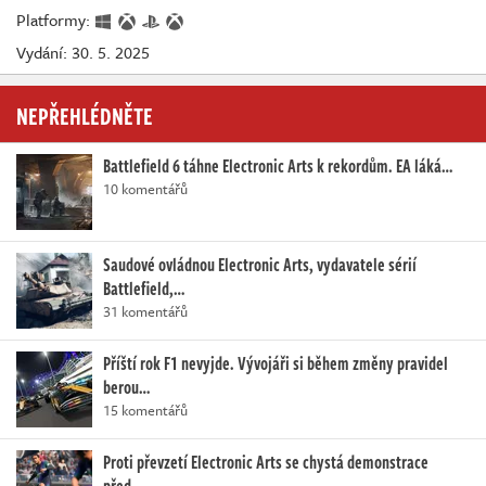
Platformy:
Vydání: 30. 5. 2025
NEPŘEHLÉDNĚTE
Battlefield 6 táhne Electronic Arts k rekordům. EA láká…
10 komentářů
Saudové ovládnou Electronic Arts, vydavatele sérií
Battlefield,…
31 komentářů
Příští rok F1 nevyjde. Vývojáři si během změny pravidel
berou…
15 komentářů
Proti převzetí Electronic Arts se chystá demonstrace
před…