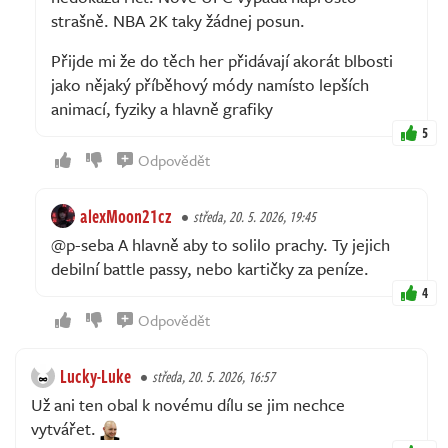
strašně. NBA 2K taky žádnej posun.
Přijde mi že do těch her přidávají akorát blbosti
jako nějaký příběhový módy namísto lepších
animací, fyziky a hlavně grafiky
5
Odpovědět
alexMoon21cz
středa, 20. 5. 2026, 19:45
@p-seba A hlavně aby to solilo prachy. Ty jejich
debilní battle passy, nebo kartičky za peníze.
4
Odpovědět
Lucky-Luke
středa, 20. 5. 2026, 16:57
Už ani ten obal k novému dílu se jim nechce
vytvářet.