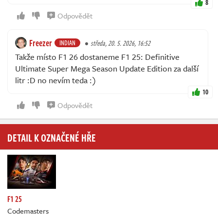
8
Odpovědět
Freezer
INDIAN
středa, 20. 5. 2026, 16:52
Takže místo F1 26 dostaneme F1 25: Definitive
Ultimate Super Mega Season Update Edition za další
litr :D no nevím teda :)
10
Odpovědět
DETAIL K OZNAČENÉ HŘE
F1 25
Codemasters