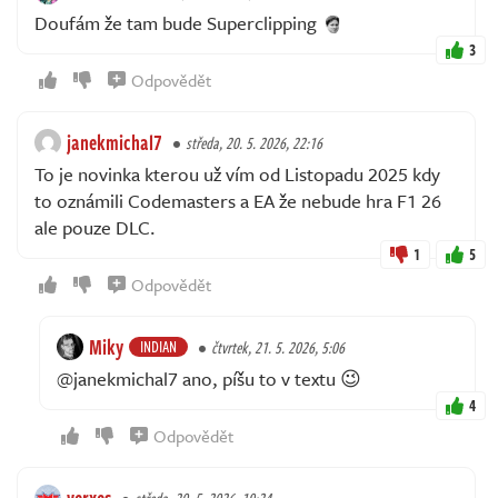
Doufám že tam bude Superclipping
3
Odpovědět
janekmichal7
středa, 20. 5. 2026, 22:16
To je novinka kterou už vím od Listopadu 2025 kdy
to oznámili Codemasters a EA že nebude hra F1 26
ale pouze DLC.
1
5
Odpovědět
Miky
INDIAN
čtvrtek, 21. 5. 2026, 5:06
@janekmichal7 ano, píšu to v textu 😉
4
Odpovědět
verxes