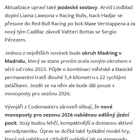
Aktualizace upraví také
jezdecké sestavy
. Arvid Lindblad
doplní Liama Lawsona v Racing Bulls, Isack Hadjar se
přesune do Red Bull Racing po bok Maxe Verstappena a za
nový tým Cadillac závodí Valtteri Bottas se Sergio
Pérezem.
Jednou z největších novinek bude
okruh Madring v
Madridu
, který se stane prvním zcela novým okruhem v
sérii od roku 2023. Půjde o kombinaci městské a klasické
permanentní tratě dlouhé 5,4 kilometru s 22 rychlými
zatáčkami. Jezdit se na něm ale bude dát pouze s
monoposty pro sezónu 2026.
Vývojáři z Codemasters zároveň slibují, že
nové
monoposty pro sezonu 2026 nabídnou odlišný jízdní
pocit
. Vozy budou lehčí, kompaktnější a dostanou aktivní
aerodynamiku. Úprav se dočká také fyzikální model hry,
který má nabídnout citlivější ovládání jak na gamepadu,