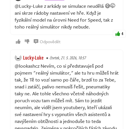
@Lucky-Luke z arkády se simulace neudělá 😅🤭
ani skrze rádoby nastavení ve hře. Když je
fyzikální model na úrovni Need for Speed, tak z
toho reálný simulátor nikdy nebude.
4
Odpovědět
Lucky-Luke
čtvrtek, 21. 5. 2026, 10:57
@lookashcz Nevím, co si představuješ pod
pojmem "reálný simulátor," ale tu hru můžeš hrát
tak, že Tě to vozí samo po čáře, brzdí to za Tebe,
snad i zatáčí, palivo nemusíš řešit, pneumatiky
taky ne. Ale tohle všechno včetně náhodných
poruch vozu tam můžeš mít. Sám to jezdit
neumím, ale viděl jsem youtubery, kteří ukázali
své nastavení hry s vypnutím všech asistentů a
navýšením obtížnosti a jednoduše to teda
nevypadalo. Zejména v pokročilých fázích závodu,