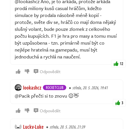
@lookashcz Ano, je to arkáda, protože arkáda
prodá miliony kusů casual hráčům, kdežto
simulace by prodala násobně méně kopií -
protože, světe div se, hráčů co mají doma nějaký
slušný volant, bude pouze zlomek z celkového
počtu kupujících. F1 je hra pro masy a tomu musí
být uzpůsobena - tzn. primárně musí být co
nejlépe hratelná na gamepadu, musí být
jednoduchá a rychlá na naučení.
12
Odpovědět
lookashcz
ROCKETCLUB
středa, 20. 5. 2026, 19:41
@Pacik přečti si to znovu 😌👋
3
Odpovědět
Lucky-Luke
středa, 20. 5. 2026, 21:39