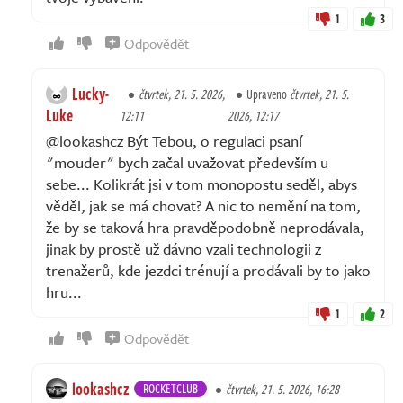
1
3
Odpovědět
Lucky-
čtvrtek, 21. 5. 2026,
Upraveno
čtvrtek, 21. 5.
Luke
12:11
2026, 12:17
@lookashcz Být Tebou, o regulaci psaní
"mouder" bych začal uvažovat především u
sebe... Kolikrát jsi v tom monopostu seděl, abys
věděl, jak se má chovat? A nic to nemění na tom,
že by se taková hra pravděpodobně neprodávala,
jinak by prostě už dávno vzali technologii z
trenažerů, kde jezdci trénují a prodávali by to jako
hru...
1
2
Odpovědět
lookashcz
ROCKETCLUB
čtvrtek, 21. 5. 2026, 16:28