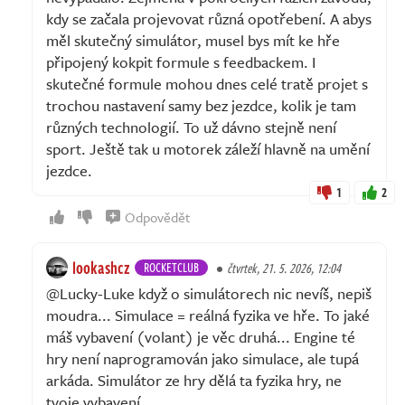
kdy se začala projevovat různá opotřebení. A abys
měl skutečný simulátor, musel bys mít ke hře
připojený kokpit formule s feedbackem. I
skutečné formule mohou dnes celé tratě projet s
trochou nastavení samy bez jezdce, kolik je tam
různých technologií. To už dávno stejně není
sport. Ještě tak u motorek záleží hlavně na umění
jezdce.
1
2
Odpovědět
lookashcz
ROCKETCLUB
čtvrtek, 21. 5. 2026, 12:04
@Lucky-Luke když o simulátorech nic nevíš, nepiš
moudra... Simulace = reálná fyzika ve hře. To jaké
máš vybavení (volant) je věc druhá... Engine té
hry není naprogramován jako simulace, ale tupá
arkáda. Simulátor ze hry dělá ta fyzika hry, ne
tvoje vybavení.