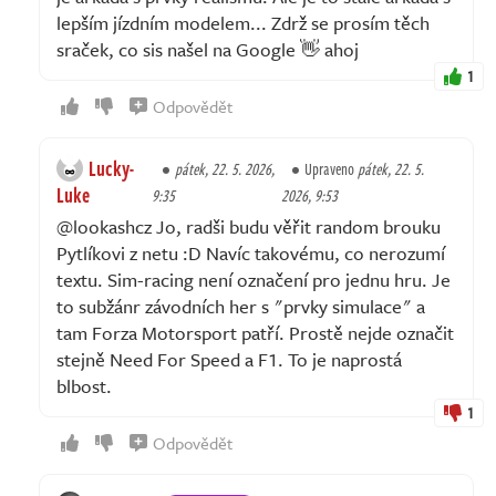
lepším jízdním modelem... Zdrž se prosím těch
sraček, co sis našel na Google 👋 ahoj
1
Odpovědět
Lucky-
pátek, 22. 5. 2026,
Upraveno
pátek, 22. 5.
Luke
9:35
2026, 9:53
@lookashcz Jo, radši budu věřit random brouku
Pytlíkovi z netu :D Navíc takovému, co nerozumí
textu. Sim-racing není označení pro jednu hru. Je
to subžánr závodních her s "prvky simulace" a
tam Forza Motorsport patří. Prostě nejde označit
stejně Need For Speed a F1. To je naprostá
blbost.
1
Odpovědět