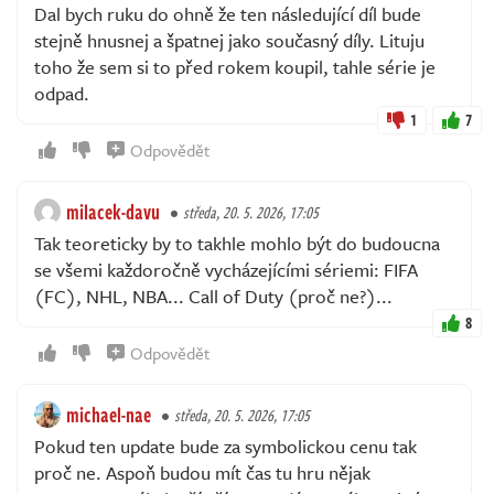
Dal bych ruku do ohně že ten následující díl bude
stejně hnusnej a špatnej jako současný díly. Lituju
toho že sem si to před rokem koupil, tahle série je
odpad.
1
7
Odpovědět
milacek-davu
středa, 20. 5. 2026, 17:05
Tak teoreticky by to takhle mohlo být do budoucna
se všemi každoročně vycházejícími sériemi: FIFA
(FC), NHL, NBA... Call of Duty (proč ne?)...
8
Odpovědět
michael-nae
středa, 20. 5. 2026, 17:05
Pokud ten update bude za symbolickou cenu tak
proč ne. Aspoň budou mít čas tu hru nějak