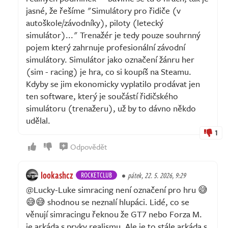
jasné, že řešíme "Simulátory pro řidiče (v
autoškole/závodníky), piloty (letecký
simulátor)..." Trenažér je tedy pouze souhrnný
pojem který zahrnuje profesionální závodní
simulátory. Simulátor jako označení žánru her
(sim - racing) je hra, co si koupíš na Steamu.
Kdyby se jim ekonomicky vyplatilo prodávat jen
ten software, který je součástí řidičského
simulátoru (trenažeru), už by to dávno někdo
udělal.
1
Odpovědět
lookashcz
ROCKETCLUB
pátek, 22. 5. 2026, 9:29
@Lucky-Luke simracing není označení pro hru 😅
😅😅 shodnou se neznalí hlupáci. Lidé, co se
věnují simracingu řeknou že GT7 nebo Forza M.
je arkáda s prvky realismu. Ale je to stále arkáda s