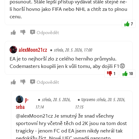
posunout. Stále lepší přístup vydávat stále stejné ne-
li horší hovno jako FIFA nebo NHL a chtít za to plnou
cenu.
7
Odpovědět
alexMoon21cz
středa, 20. 5. 2026, 17:00
EA je to nejhorší zlo z celého herního průmyslu.
Codemasters koupili jen k vůli tomu, aby dojili F1😡
1
10
Odpovědět
p-
středa, 20. 5. 2026,
Upraveno
středa, 20. 5. 2026,
seba
17:14
17:15
@alexMoon21cz Je smutný že snad všechny
sportovní hry včetně těch od 2K jsou na tom dost
tragicky - jenom FC od EA jsem nikdy nehrál tak
nedokážu říct. Nové UFC vypadá naprosto