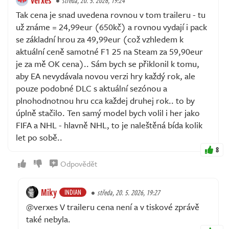
středa, 20. 5. 2026, 19:24
Tak cena je snad uvedena rovnou v tom traileru - tu
už známe = 24,99eur (650kč) a rovnou vydají i pack
se základní hrou za 49,99eur (což vzhledem k
aktuální ceně samotné F1 25 na Steam za 59,90eur
je za mě OK cena).. Sám bych se přiklonil k tomu,
aby EA nevydávala novou verzi hry každý rok, ale
pouze podobné DLC s aktuální sezónou a
plnohodnotnou hru cca každej druhej rok.. to by
úplně stačilo. Ten samý model bych volil i her jako
FIFA a NHL - hlavně NHL, to je naleštěná bída kolik
let po sobě..
8
Odpovědět
Miky
INDIAN
středa, 20. 5. 2026, 19:27
@verxes V traileru cena není a v tiskové zprávě
také nebyla.