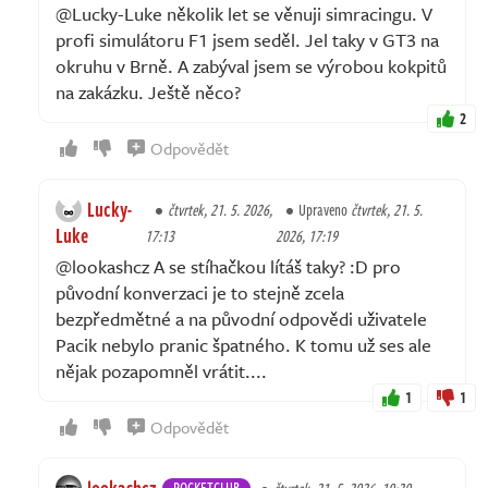
@Lucky-Luke několik let se věnuji simracingu. V
profi simulátoru F1 jsem seděl. Jel taky v GT3 na
okruhu v Brně. A zabýval jsem se výrobou kokpitů
na zakázku. Ještě něco?
2
Odpovědět
Lucky-
čtvrtek, 21. 5. 2026,
Upraveno
čtvrtek, 21. 5.
Luke
17:13
2026, 17:19
@lookashcz A se stíhačkou lítáš taky? :D pro
původní konverzaci je to stejně zcela
bezpředmětné a na původní odpovědi uživatele
Pacik nebylo pranic špatného. K tomu už ses ale
nějak pozapomněl vrátit....
1
1
Odpovědět
lookashcz
ROCKETCLUB