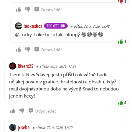
1
Odpovědět
lookashcz
ROCKETCLUB
pátek, 22. 5. 2026, 18:48
@Lucky-Luke ty jsi fakt hloupý 😅😅😅😅
1
Odpovědět
Rivers25
středa, 20. 5. 2026, 17:39
Jsem fakt zvědavej, jestli příští rok vážně bude
nějakej posun v grafice, hratelnosti a obsahu, když
mají dvojnásobnou dobu na vývoj! Snad to nebudou
jenom kecy!
6
Odpovědět
p-seba
středa, 20. 5. 2026, 17:10