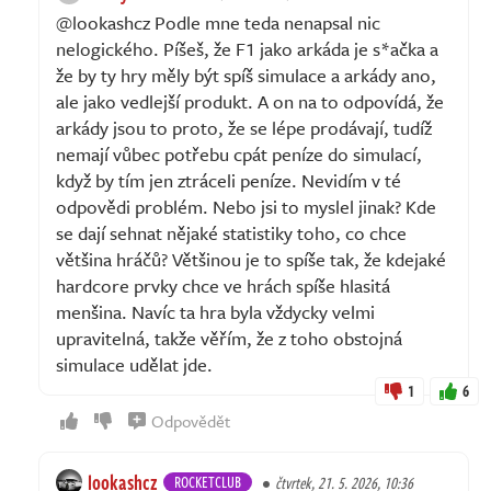
@lookashcz Podle mne teda nenapsal nic
nelogického. Píšeš, že F1 jako arkáda je s*ačka a
že by ty hry měly být spíš simulace a arkády ano,
ale jako vedlejší produkt. A on na to odpovídá, že
arkády jsou to proto, že se lépe prodávají, tudíž
nemají vůbec potřebu cpát peníze do simulací,
když by tím jen ztráceli peníze. Nevidím v té
odpovědi problém. Nebo jsi to myslel jinak? Kde
se dají sehnat nějaké statistiky toho, co chce
většina hráčů? Většinou je to spíše tak, že kdejaké
hardcore prvky chce ve hrách spíše hlasitá
menšina. Navíc ta hra byla vždycky velmi
upravitelná, takže věřím, že z toho obstojná
simulace udělat jde.
1
6
Odpovědět
lookashcz
ROCKETCLUB
čtvrtek, 21. 5. 2026, 10:36