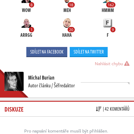
8
18
162
WOW
MEH
HMMM
1
20
9
ARRGG
HAHA
F
SDÍLET NA FACEBOOK
SDÍLET NA TWITTER
Nahlásit chybu
Michal Burian
Autor článku / Šéfredaktor
DISKUZE
| 42 KOMENTÁŘŮ
Pro napsání komentáře musíš být přihlášen.