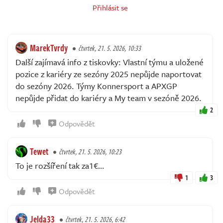
Přihlásit se
MarekTvrdy
čtvrtek, 21. 5. 2026, 10:33
Další zajímavá info z tiskovky: Vlastní týmu a uložené
pozice z kariéry ze sezóny 2025 nepůjde naportovat
do sezóny 2026. Týmy Konnersport a APXGP
nepůjde přidat do kariéry a My team v sezóně 2026.
2
Odpovědět
Tewet
čtvrtek, 21. 5. 2026, 10:23
To je rozšíření tak za1€…
1
3
Odpovědět
Jelda33
čtvrtek, 21. 5. 2026, 6:42