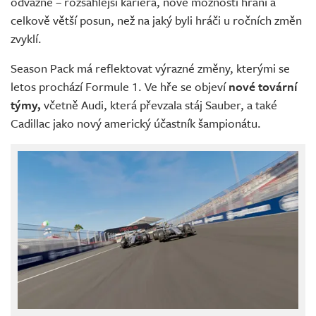
odvážně – rozsáhlejší kariéra, nové možnosti hraní a
celkově větší posun, než na jaký byli hráči u ročních změn
zvyklí.
Season Pack má reflektovat výrazné změny, kterými se
letos prochází Formule 1. Ve hře se objeví
nové tovární
týmy,
včetně Audi, která převzala stáj Sauber, a také
Cadillac jako nový americký účastník šampionátu.