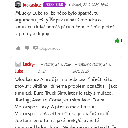
lookashcz
ROCKETCLUB
čtvrtek, 21. 5. 2026, 20:46
@Lucky-Luke to, že něco bylo špatně, tu
argumentuješ ty 👋 pak tu házíš moudra o
simulaci, i když nemáš páru o čem je řeč a pleteš
si pojmy a dojmy...
1
Odpovědět
Lucky-
čtvrtek, 21. 5. 2026,
Upraveno
čtvrtek, 21. 5.
Luke
21:27
2026, 21:29
@lookashcz A proč jsi mu teda psal "přečti si to
znovu"? Většina lidí nemá problém označit F1 jako
simulaci. Euro Truck Simulator je taky simulace.
iRacing, Assetto Corsa jsou simulace, Forza
Motorsport taky. A přesto mezi Forzou
Motorsport a Assettem Corsa je značný rozdíl.
Jde tam jen o to, na jaké prvky/úrovně té
simulace kladou důraz. Nejde ale prostě tvrdit, že