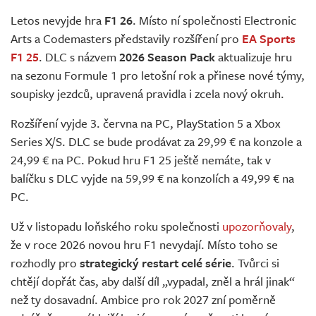
Živě
Letos nevyjde hra
F1 26
. Místo ní společnosti Electronic
Arts a Codemasters představily rozšíření pro
EA Sports
F1 25
. DLC s názvem
2026 Season Pack
aktualizuje hru
na sezonu Formule 1 pro letošní rok a přinese nové týmy,
soupisky jezdců, upravená pravidla i zcela nový okruh.
Rozšíření vyjde 3. června na PC, PlayStation 5 a Xbox
Series X/S. DLC se bude prodávat za 29,99 € na konzole a
24,99 € na PC. Pokud hru F1 25 ještě nemáte, tak v
balíčku s DLC vyjde na 59,99 € na konzolích a 49,99 € na
PC.
Už v listopadu loňského roku společnosti
upozorňovaly
,
že v roce 2026 novou hru F1 nevydají. Místo toho se
rozhodly pro
strategický restart celé série
. Tvůrci si
chtějí dopřát čas, aby další díl „vypadal, zněl a hrál jinak“
než ty dosavadní. Ambice pro rok 2027 zní poměrně