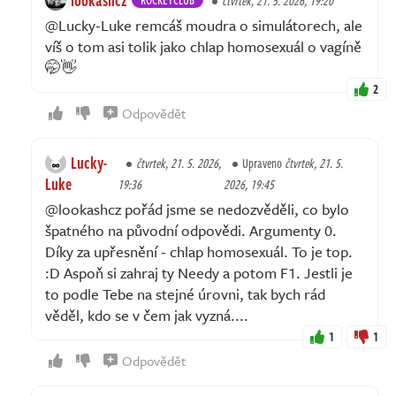
čtvrtek, 21. 5. 2026, 19:20
@Lucky-Luke remcáš moudra o simulátorech, ale
víš o tom asi tolik jako chlap homosexuál o vagíně
🤭👋
2
Odpovědět
Lucky-
čtvrtek, 21. 5. 2026,
Upraveno
čtvrtek, 21. 5.
Luke
19:36
2026, 19:45
@lookashcz pořád jsme se nedozvěděli, co bylo
špatného na původní odpovědi. Argumenty 0.
Díky za upřesnění - chlap homosexuál. To je top.
:D Aspoň si zahraj ty Needy a potom F1. Jestli je
to podle Tebe na stejné úrovni, tak bych rád
věděl, kdo se v čem jak vyzná....
1
1
Odpovědět