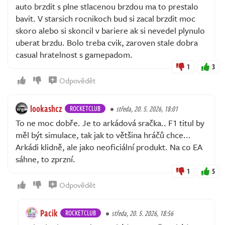
auto brzdit s plne stlacenou brzdou ma to prestalo
bavit. V starsich rocnikoch bud si zacal brzdit moc
skoro alebo si skoncil v bariere ak si nevedel plynulo
uberat brzdu. Bolo treba cvik, zaroven stale dobra
casual hratelnost s gamepadom.
1
3
Odpovědět
lookashcz
ROCKETCLUB
středa, 20. 5. 2026, 18:01
To ne moc dobře. Je to arkádová sračka.. F1 titul by
měl být simulace, tak jak to většina hráčů chce...
Arkádi klidně, ale jako neoficiální produkt. Na co EA
sáhne, to zprzní.
1
5
Odpovědět
Pacik
ROCKETCLUB
středa, 20. 5. 2026, 18:56