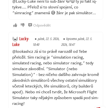
@Lucky-Luke není to sub-žánr 🤭😅 ty jsi fakt iq-
tykve.... Přelož si to slovní spojení, co
"simracing" znamená 😅 žánr je pak simulátor...
Odpovědět
Lucky-
pátek, 22. 5. 2026,
Upraveno
pátek, 22. 5.
Luke
18:40
2026, 18:47
@lookashcz Já si to právě narozdíl od Tebe
přeložil. Sim racing je "simulation racing,
simulated racing, nebo simulator racing," tedy
simulace závodění. "Simulator (nebo
Simulation)" - bez ničeho dalšího zahrnuje kromě
závodních simulátorů všechny ostatní simulátory
včetně leteckých, life simulátorů, city builderů
apod). Nebo mi chceš tvrdit, že Microsoft Flight
Simulator taky nějakým způsobem spadá pod sim-
racing?