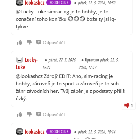
lookashcz
ROCKETCLUB
pátek, 22. 5. 2026, 14:50
@Lucky-Luke simracing je to hobby, je to
označení toho koníčku 😅😅😅 bože ty jsi iq-
tykve
Odpovědět
Lucky-
pátek, 22. 5. 2026,
Upraveno
pátek, 22. 5.
Luke
15:21
2026, 17:17
@lookashcz Zdroj? EDIT: Ano, sim-racing je
hobby, zároveň je to sport a zároveň je to sub-
žánr závodních her. Tvůj záběr je z podstaty příliš
úzký.
1
Odpovědět
lookashcz
ROCKETCLUB
pátek, 22. 5. 2026, 18:14