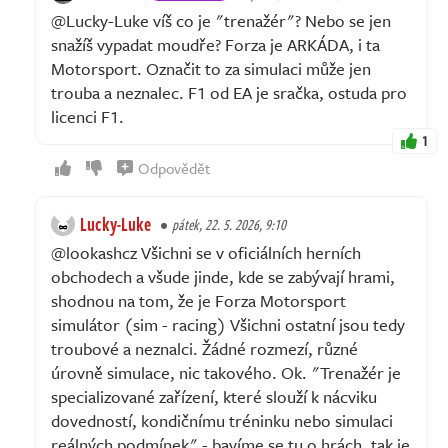
@Lucky-Luke víš co je "trenažér"? Nebo se jen
snažíš vypadat moudře? Forza je ARKÁDA, i ta
Motorsport. Označit to za simulaci může jen
trouba a neznalec. F1 od EA je sračka, ostuda pro
licenci F1.
1
Odpovědět
Lucky-Luke
pátek, 22. 5. 2026, 9:10
@lookashcz Všichni se v oficiálních herních
obchodech a všude jinde, kde se zabývají hrami,
shodnou na tom, že je Forza Motorsport
simulátor (sim - racing) Všichni ostatní jsou tedy
troubové a neznalci. Žádné rozmezí, různé
úrovně simulace, nic takového. Ok. "Trenažér je
specializované zařízení, které slouží k nácviku
dovedností, kondičnímu tréninku nebo simulaci
reálných podmínek" - bavíme se tu o hrách, tak je