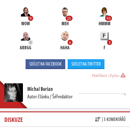
9
25
93
WOW
MEH
HMMM
0
6
3
ARRGG
HAHA
F
SDÍLET NA FACEBOOK
SDÍLET NA TWITTER
Nahlásit chybu
Michal Burian
Autor článku / Šéfredaktor
DISKUZE
| 3 KOMENTÁŘŮ