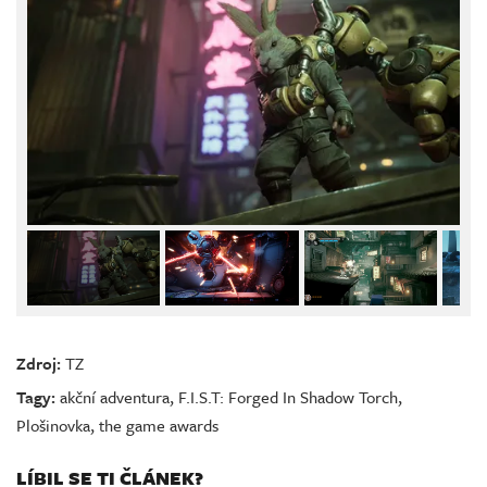
Zdroj:
TZ
Tagy:
akční adventura
,
F.I.S.T: Forged In Shadow Torch
,
Plošinovka
,
the game awards
LÍBIL SE TI ČLÁNEK?