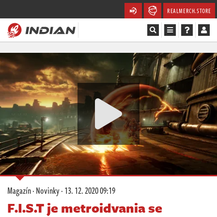
REALMERCH.STORE
Magazín
Recenze
Videa
Soutěže
Databáze
Komunita
Magazín
·
Novinky
·
13. 12. 2020 09:19
Redakce
F.I.S.T je metroidvania se