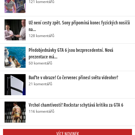
121 komentářů
Už není cesty zpět. Sony připomíná konec fyzických nosičů
na…
128 komentářů
Předobjednávky GTA 6 jsou bezprecedentní. Nová
prezentace má…
50 komentářů
Buďte v obraze! Co červenec přinesl světu videoher?
21 komentářů
Vrchol chamtivosti? Rockstar schytává kritiku za GTA 6
116 komentářů
VÍCE NOVINEK