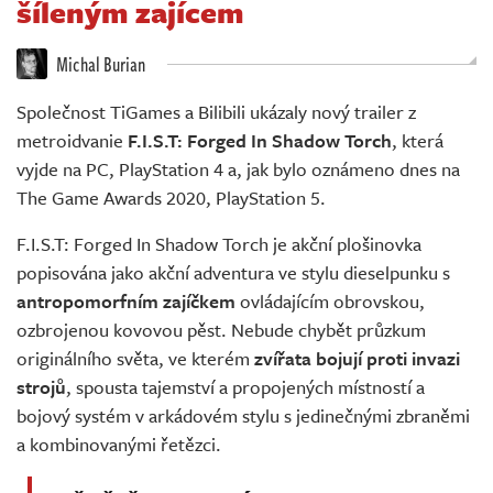
šíleným zajícem
Živě
Michal Burian
Společnost TiGames a Bilibili ukázaly nový trailer z
metroidvanie
F.I.S.T: Forged In Shadow Torch
, která
vyjde na PC, PlayStation 4 a, jak bylo oznámeno dnes na
The Game Awards 2020, PlayStation 5.
F.I.S.T: Forged In Shadow Torch je akční plošinovka
popisována jako akční adventura ve stylu dieselpunku s
antropomorfním zajíčkem
ovládajícím obrovskou,
ozbrojenou kovovou pěst. Nebude chybět průzkum
originálního světa, ve kterém
zvířata bojují proti invazi
strojů
, spousta tajemství a propojených místností a
bojový systém v arkádovém stylu s jedinečnými zbraněmi
a kombinovanými řetězci.