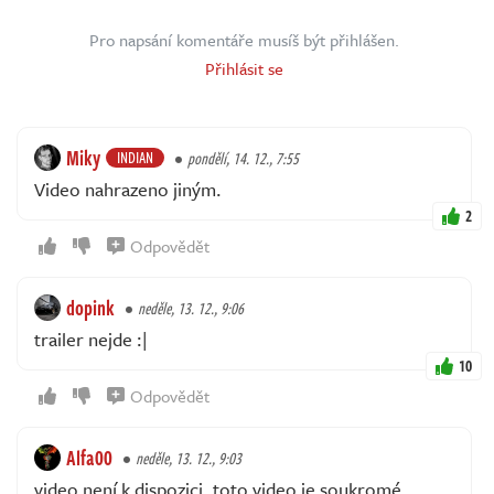
Pro napsání komentáře musíš být přihlášen.
Přihlásit se
Miky
INDIAN
pondělí, 14. 12., 7:55
Video nahrazeno jiným.
2
Odpovědět
dopink
neděle, 13. 12., 9:06
trailer nejde :|
10
Odpovědět
Alfa00
neděle, 13. 12., 9:03
video není k dispozici. toto video je soukromé