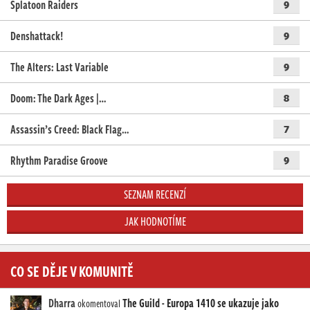
Splatoon Raiders
9
Denshattack!
9
The Alters: Last Variable
9
Doom: The Dark Ages |…
8
Assassin’s Creed: Black Flag…
7
Rhythm Paradise Groove
9
SEZNAM RECENZÍ
JAK HODNOTÍME
CO SE DĚJE V KOMUNITĚ
Dharra
The Guild - Europa 1410 se ukazuje jako
okomentoval