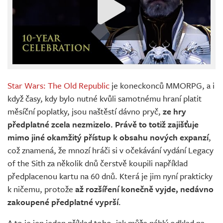
Star Wars: The Old Republic
je koneckonců MMORPG, a i
když časy, kdy bylo nutné kvůli samotnému hraní platit
měsíční poplatky, jsou naštěstí dávno pryč,
ze hry
předplatné zcela nezmizelo. Právě to totiž zajišťuje
mimo jiné okamžitý přístup k obsahu nových expanzí
,
což znamená, že mnozí hráči si v očekávání vydání Legacy
of the Sith za několik dnů čerstvě koupili například
předplacenou kartu na 60 dnů. Která je jim nyní prakticky
k ničemu, protože
až rozšíření konečně vyjde, nedávno
zakoupené předplatné vyprší
.
A to je jen jeden příklad toho, jak může náhlý odklad na