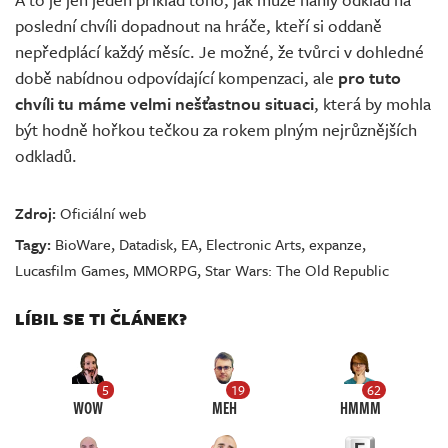
poslední chvíli dopadnout na hráče, kteří si oddaně
nepředplácí každý měsíc. Je možné, že tvůrci v dohledné
době nabídnou odpovídající kompenzaci, ale
pro tuto
chvíli tu máme velmi nešťastnou situaci
, která by mohla
být hodně hořkou tečkou za rokem plným nejrůznějších
odkladů.
Zdroj:
Oficiální web
Tagy:
BioWare
,
Datadisk
,
EA
,
Electronic Arts
,
expanze
,
Lucasfilm Games
,
MMORPG
,
Star Wars: The Old Republic
LÍBIL SE TI ČLÁNEK?
5
19
62
WOW
MEH
HMMM