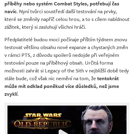
příběhy nebo systém Combat Styles, potřebují čas
navíc
. Nyní tvůrci soustředí další testování na prvky,
které se změnily napříč celou hrou, a to s cílem nabídnout
zážitek, který si zasluhují všichni hráči.
Předplatitelé budou moci počínaje příštím týdnem znovu
testovat většinu obsahu nové expanze a chystaných změn
v rámci PTS, z důvodu spoilerů nedojde při veřejném
testování pouze na příběhový obsah. Určitá forma
možnosti zahrát si Legacy of the Sith v nejbližší době tedy
stále bude, což však nic nemění na tom, že
tentokrát
může mít odklad poněkud více důsledků, než jsme
zvyklí
.