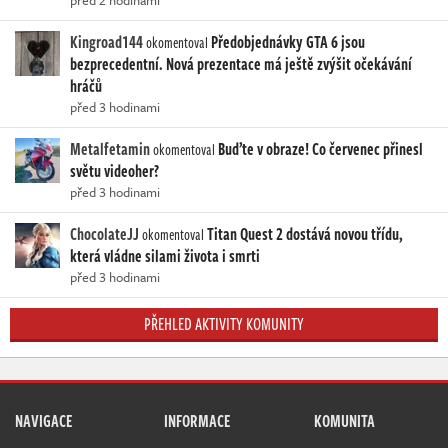
před 2 hodinami
Kingroad144
Předobjednávky GTA 6 jsou
okomentoval
bezprecedentní. Nová prezentace má ještě zvýšit očekávání
hráčů
před 3 hodinami
Metalfetamin
Buďte v obraze! Co červenec přinesl
okomentoval
světu videoher?
před 3 hodinami
ChocolateJJ
Titan Quest 2 dostává novou třídu,
okomentoval
která vládne silami života i smrti
před 3 hodinami
PŘEHLED AKTIVITY KOMUNITY
NAVIGACE
INFORMACE
KOMUNITA