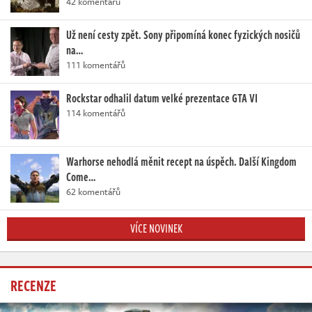
42 komentářů
Už není cesty zpět. Sony připomíná konec fyzických nosičů
na…
111 komentářů
Rockstar odhalil datum velké prezentace GTA VI
114 komentářů
Warhorse nehodlá měnit recept na úspěch. Další Kingdom
Come…
62 komentářů
VÍCE NOVINEK
RECENZE