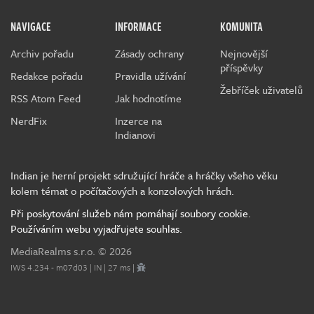
NAVIGACE
INFORMACE
KOMUNITA
Archiv pořadu
Zásady ochrany
Nejnovější
příspěvky
Redakce pořadu
Pravidla užívání
Žebříček uživatelů
RSS Atom Feed
Jak hodnotíme
NerdFix
Inzerce na
Indianovi
Indian je herní projekt sdružující hráče a hráčky všeho věku
kolem témat o počítačových a konzolových hrách.
Při poskytování služeb nám pomáhají soubory cookie.
Používáním webu vyjadřujete souhlas.
MediaRealms s.r.o.
© 2026
IWS 4.234 - m07d03 | IN | 27 ms |