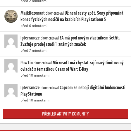
před 2 minutami
MajkRezonant
Už není cesty zpět. Sony připomíná
okomentoval
konec fyzických nosičů na krabicích PlayStationu 5
před 6 minutami
lpterrancze
EA má pod novým vlastníkem šetřit.
okomentoval
Zvažuje prodej studií i známých značek
před 7 minutami
PowTin
Microsoft má chystat zajímavý limitovaný
okomentoval
ovladač s tematikou Gears of War: E-Day
před 10 minutami
lpterrancze
Capcom se nebojí digitální budoucnosti
okomentoval
PlayStationu
před 10 minutami
PŘEHLED AKTIVITY KOMUNITY