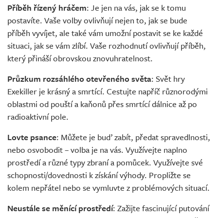
Příběh řízený hráčem
: Je jen na vás, jak se k tomu
postavíte. Vaše volby ovlivňují nejen to, jak se bude
příběh vyvíjet, ale také vám umožní postavit se ke každé
situaci, jak se vám zlíbí. Vaše rozhodnutí ovlivňují příběh,
který přináší obrovskou znovuhratelnost.
Průzkum rozsáhlého otevřeného světa
: Svět hry
Exekiller je krásný a smrtící. Cestujte napříč různorodými
oblastmi od pouští a kaňonů přes smrtící dálnice až po
radioaktivní pole.
Lovte psance
: Můžete je buď zabít, předat spravedlnosti,
nebo osvobodit – volba je na vás. Využívejte naplno
prostředí a různé typy zbraní a pomůcek. Využívejte své
schopnosti/dovednosti k získání výhody. Propližte se
kolem nepřátel nebo se vymluvte z problémových situací.
Neustále se měnící prostředí
: Zažijte fascinující putování