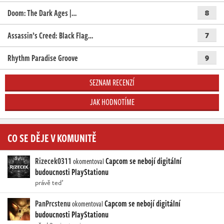
Doom: The Dark Ages |…
8
Assassin’s Creed: Black Flag…
7
Rhythm Paradise Groove
9
SEZNAM RECENZÍ
JAK HODNOTÍME
CO SE DĚJE V KOMUNITĚ
Rizecek0311
Capcom se nebojí digitální
okomentoval
budoucnosti PlayStationu
právě teď
PanPrcstenu
Capcom se nebojí digitální
okomentoval
budoucnosti PlayStationu