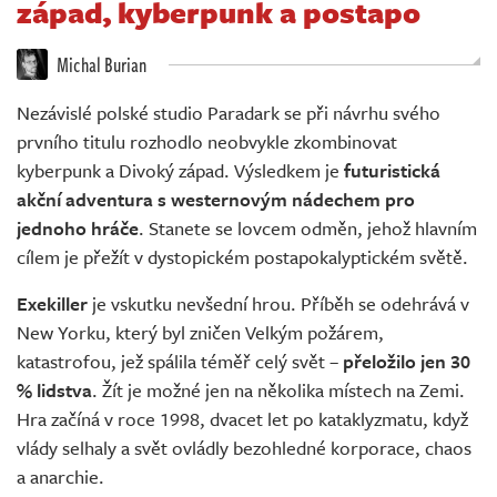
západ, kyberpunk a postapo
Živě
Michal Burian
Nezávislé polské studio Paradark se při návrhu svého
prvního titulu rozhodlo neobvykle zkombinovat
kyberpunk a Divoký západ. Výsledkem je
futuristická
akční adventura s westernovým nádechem pro
jednoho hráče
. Stanete se lovcem odměn, jehož hlavním
cílem je přežít v dystopickém postapokalyptickém světě.
Exekiller
je vskutku nevšední hrou. Příběh se odehrává v
New Yorku, který byl zničen Velkým požárem,
katastrofou, jež spálila téměř celý svět –
přeložilo jen 30
% lidstva
. Žít je možné jen na několika místech na Zemi.
Hra začíná v roce 1998, dvacet let po kataklyzmatu, když
vlády selhaly a svět ovládly bezohledné korporace, chaos
a anarchie.