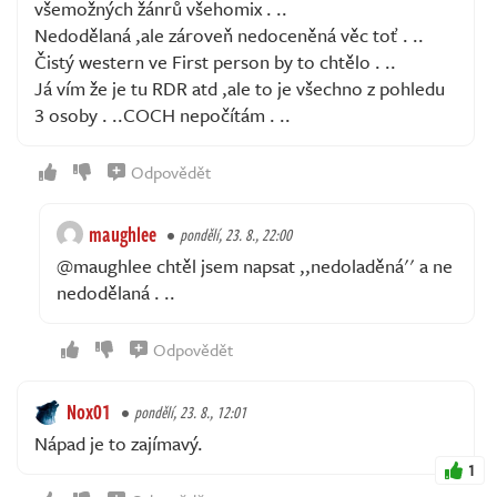
všemožných žánrů všehomix . ..
Nedodělaná ,ale zároveň nedoceněná věc toť . ..
Čistý western ve First person by to chtělo . ..
Já vím že je tu RDR atd ,ale to je všechno z pohledu
3 osoby . ..COCH nepočítám . ..
Odpovědět
maughlee
pondělí, 23. 8., 22:00
@maughlee chtěl jsem napsat ,,nedoladěná'' a ne
nedodělaná . ..
Odpovědět
Nox01
pondělí, 23. 8., 12:01
Nápad je to zajímavý.
1