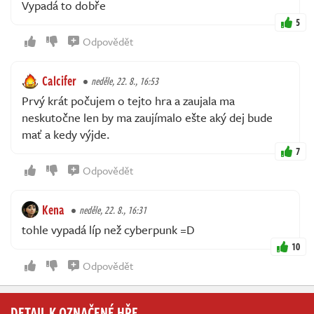
Vypadá to dobře
5
Odpovědět
Calcifer
neděle, 22. 8., 16:53
Prvý krát počujem o tejto hra a zaujala ma
neskutočne len by ma zaujímalo ešte aký dej bude
mať a kedy výjde.
7
Odpovědět
Kena
neděle, 22. 8., 16:31
tohle vypadá líp než cyberpunk =D
10
Odpovědět
DETAIL K OZNAČENÉ HŘE