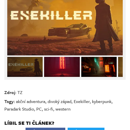
Zdroj:
TZ
Tagy:
akční adventura
,
divoký západ
,
Exekiller
,
kyberpunk
,
Paradark Studio
,
PC
,
sci-fi
,
western
LÍBIL SE TI ČLÁNEK?