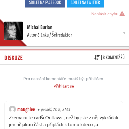
SDÍLET NA FACEBOOK
SDÍLET NA TWITTER
Nahlásit chybu
Michal Burian
Autor článku / Šéfredaktor
DISKUZE
| 8 KOMENTÁŘŮ
Pro napsání komentáře musíš být přihlášen.
Přihlásit se
maughlee
pondělí, 23. 8., 21:55
Zremakujte radši Outlaws , než by jste z něj vykrádali
jen nějakou část a připlácli k tomu kdeco ,a