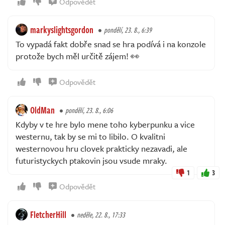
Odpovědět
markyslightsgordon
pondělí, 23. 8., 6:39
To vypadá fakt dobře snad se hra podívá i na konzole
protože bych měl určitě zájem! 👀
Odpovědět
OldMan
pondělí, 23. 8., 6:06
Kdyby v te hre bylo mene toho kyberpunku a vice
westernu, tak by se mi to libilo. O kvalitni
westernovou hru clovek prakticky nezavadi, ale
futuristyckych ptakovin jsou vsude mraky.
1
3
Odpovědět
FletcherHill
neděle, 22. 8., 17:33