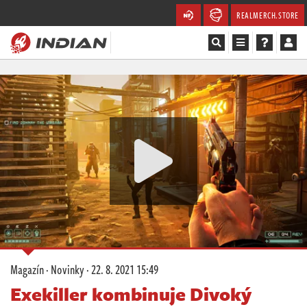
REALMERCH.STORE
Magazín
Recenze
Videa
Soutěže
Databáze
Komunita
Magazín
·
Novinky
·
22. 8. 2021 15:49
Redakce
Exekiller kombinuje Divoký