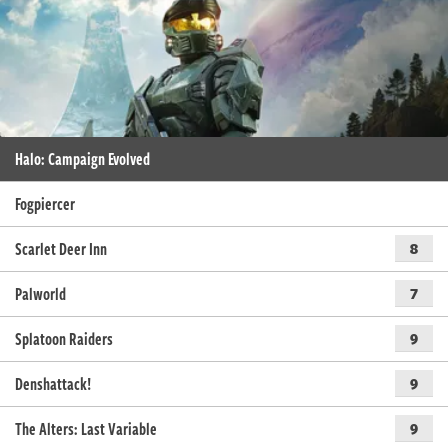
Halo: Campaign Evolved
Fogpiercer
Scarlet Deer Inn
8
Palworld
7
Splatoon Raiders
9
Denshattack!
9
The Alters: Last Variable
9